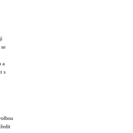
jí
 se
u a
t s
volbou
ředit