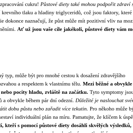
i zpracování cukru!
Půstové diety také mohou podpořit zdraví 
revního tlaku a hladiny triglyceridů, což jsou faktory, které
udie dokonce naznačují, že půst může mít pozitivní vliv na mo
cněními.
Ať už jsou vaše cíle jakékoli, půstové diety vám 
jiný typ, může být pro mnohé cestou k dosažení zdravějšího
 rozvahou a respektem k vlastnímu tělu.
Mezi běžné a obvykle
 nebo pocity hladu, zvláště na začátku.
Tyto symptomy jso
ků a obvykle během pár dní odezní.
Důležité je naslouchat sv
átit dobu půstu nebo zařadit více tekutin.
Pro někoho může b
sestaví individuální plán na míru. Pamatujte, že klíčem k úspě
dí, kteří s pomocí půstové diety dosáhli skvělých výsledků,