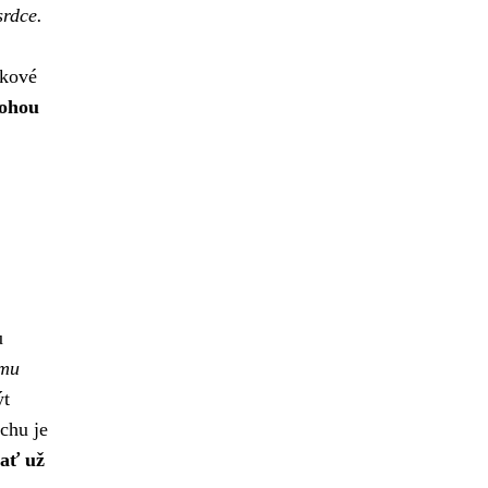
srdce.
zkové
mohou
u
ému
ýt
chu je
 ať už