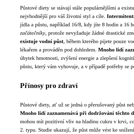
Půstové diety se stávají stále populárnějšími a exis
nejvhodnější pro váš životní styl a cíle.
Intermitent
jídla a půstu, například 16/8, kdy jíte 8 hodin a 16 
začátečníky
, protože nevyžaduje žádné drastické zm
existuje vodní půst
, během kterého pijete pouze vo
lékařem a prováděn pod dohledem.
Mnoho lidí zaz
úbytek hmotnosti, zvýšení energie a zlepšení kogniti
půstu, který vám vyhovuje, a v případě potřeby se 
Přínosy pro zdraví
Půstové diety, ať už se jedná o přerušovaný půst neb
Mnoho lidí zaznamenává při dodržování těchto die
mohou mít pozitivní vliv na hladinu cukru v krvi, co
2. typu. Studie ukazují, že půst může vést ke snížení