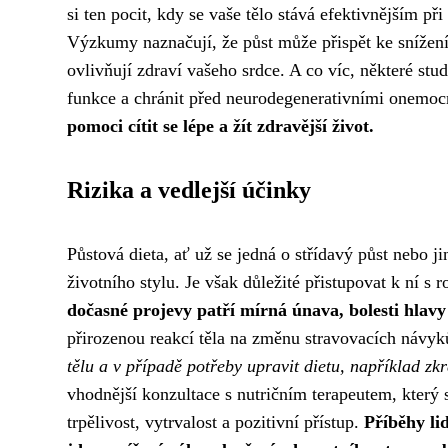
si ten pocit, kdy se vaše tělo stává efektivnějším př
Výzkumy naznačují, že půst může přispět ke snížení k
ovlivňují zdraví vašeho srdce. A co víc, některé st
funkce a chránit před neurodegenerativními onemo
pomoci cítit se lépe a žít zdravější život.
Rizika a vedlejší účinky
Půstová dieta, ať už se jedná o střídavý půst nebo 
životního stylu. Je však důležité přistupovat k ní s
dočasné projevy patří mírná únava, bolesti hlavy
přirozenou reakcí těla na změnu stravovacích návy
tělu a v případě potřeby upravit dietu, například zkr
vhodnější konzultace s nutričním terapeutem, který 
trpělivost, vytrvalost a pozitivní přístup.
Příběhy li