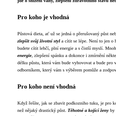
jde o snížení váhy, zlepšení zdravotního stavu neb
Pro koho je vhodná
Půstová dieta, ať už se jedná o přerušovaný půst ne
zlepšit svůj životní styl
a cítit se lépe. Není to jen o
budete cítit lehčí, plní energie a s čistší myslí. M
energie
, zlepšení spánku a dokonce i zmírnění někte
délku půstu, která vám bude vyhovovat a bude pro v
odborníkem, který vám s výběrem pomůže a zodpoví
Pro koho není vhodná
Když řešíte, jak se zbavit podkozniho tuku, je pro
než nějaký drastický půst.
Těhotné a kojící ženy
by 