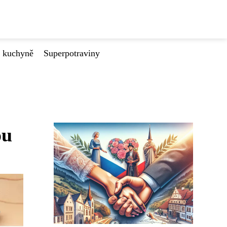
é kuchyně
Superpotraviny
ou