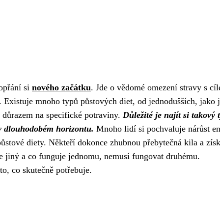
opřání si
nového začátku
. Jde o vědomé omezení stravy s cí
tyl. Existuje mnoho typů půstových diet, od jednodušších, jako 
 důrazem na specifické potraviny.
Důležité je najít si takový 
 v dlouhodobém horizontu.
Mnoho lidí si pochvaluje nárůst en
půstové diety. Někteří dokonce zhubnou přebytečná kila a získ
me jiný a co funguje jednomu, nemusí fungovat druhému.
to, co skutečně potřebuje.