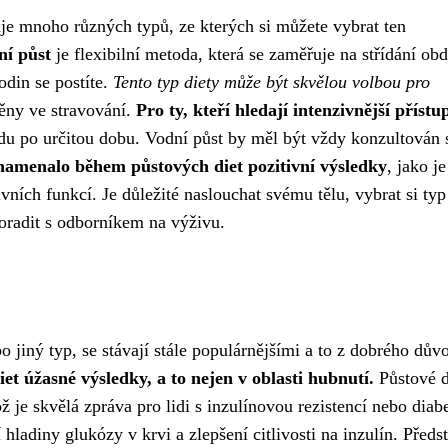
tuje mnoho různých typů, ze kterých si můžete vybrat ten
ní půst
je flexibilní metoda, která se zaměřuje na střídání ob
hodin se postíte.
Tento typ diety může být skvělou volbou pro
ěny ve stravování.
Pro ty, kteří hledají intenzivnější přístu
du po určitou dobu. Vodní půst by měl být vždy konzultován 
namenalo během půstových diet pozitivní výsledky
, jako je
vních funkcí. Je důležité naslouchat svému tělu, vybrat si typ
poradit s odborníkem na výživu.
o jiný typ, se stávají stále populárnějšími a to z dobrého dův
t úžasné výsledky, a to nejen v oblasti hubnutí.
Půstové d
ž je skvělá zpráva pro lidi s inzulínovou rezistencí nebo dia
 hladiny glukózy v krvi a zlepšení citlivosti na inzulín. Předs