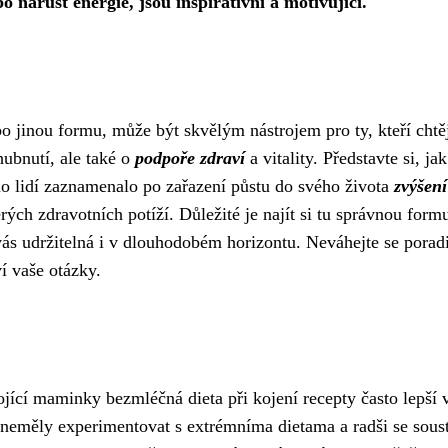
o nárůst energie, jsou inspirativní a motivující.
bo jinou formu, může být skvělým nástrojem pro ty, kteří chtě
 hubnutí, ale také o
podpoře zdraví
a vitality. Představte si, jak
noho lidí zaznamenalo po zařazení půstu do svého života
zvýšení
rých zdravotních potíží. Důležité je najít si tu správnou form
ás udržitelná i v dlouhodobém horizontu. Neváhejte se poradi
 vaše otázky.
 kojící maminky
bezmléčná dieta při kojení recepty
často lepší 
neměly experimentovat s extrémníma dietama a radši se soust