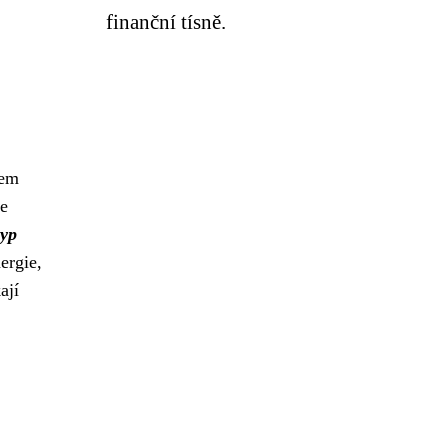
finanční tísně.
lem
je
typ
ergie,
ají