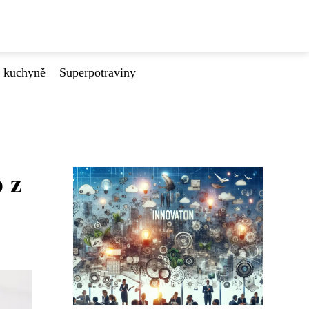
é kuchyně
Superpotraviny
 z