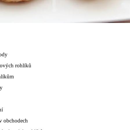
hody
kových rohlíků
hlíkům
ky
ní
 v obchodech