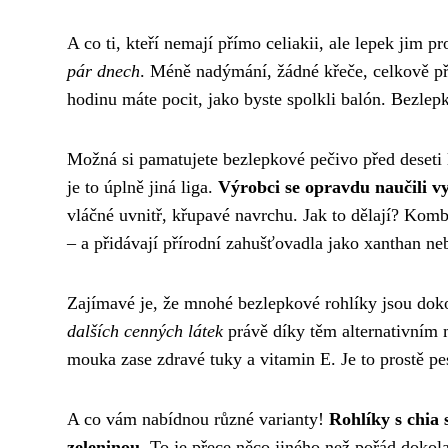
A co ti, kteří nemají přímo celiakii, ale lepek jim p
pár dnech
. Méně nadýmání, žádné křeče, celkově pří
hodinu máte pocit, jako byste spolkli balón. Bezlepk
Možná si pamatujete bezlepkové pečivo před deseti l
je to úplně jiná liga.
Výrobci se opravdu naučili vy
vláčné uvnitř, křupavé navrchu. Jak to dělají? Ko
– a přidávají přírodní zahušťovadla jako xanthan ne
Zajímavé je, že mnohé bezlepkové rohlíky jsou doko
dalších cenných látek
právě díky těm alternativním
mouka zase zdravé tuky a vitamin E. Je to prostě pe
A co vám nabídnou různé varianty!
Rohlíky s chia
zeleninou
. To je přece něco jiného než pořád dokola