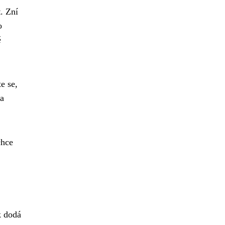
t
. Zní
o
ě
e se,
 a
chce
k dodá