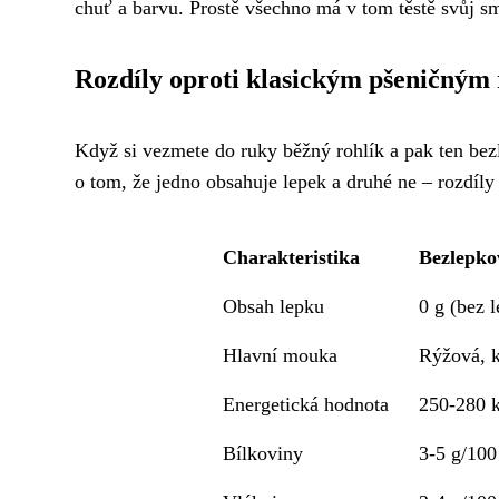
chuť a barvu. Prostě všechno má v tom těstě svůj s
Rozdíly oproti klasickým pšeničným
Když si vezmete do ruky běžný rohlík a pak ten bezl
o tom, že jedno obsahuje lepek a druhé ne – rozdíl
Charakteristika
Bezlepko
Obsah lepku
0 g (bez 
Hlavní mouka
Rýžová, k
Energetická hodnota
250-280 k
Bílkoviny
3-5 g/100