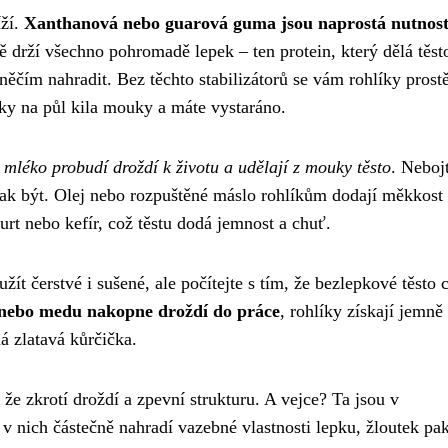
íží.
Xanthanová nebo guarová guma jsou naprostá nutnos
 drží všechno pohromadě lepek – ten protein, který dělá těst
ěčím nahradit. Bez těchto stabilizátorů se vám rohlíky prost
čky na půl kila mouky a máte vystaráno.
mléko probudí droždí k životu a udělají z mouky těsto
. Nebojt
o tak být. Olej nebo rozpuštěné máslo rohlíkům dodají měkkost
urt nebo kefír, což těstu dodá jemnost a chuť.
žít čerstvé i sušené, ale počítejte s tím, že bezlepkové těsto 
nebo medu nakopne droždí do práce
, rohlíky získají jemně
ná zlatavá kůrčička.
 že zkrotí droždí a zpevní strukturu. A vejce? Ta jsou v
v nich částečně nahradí vazebné vlastnosti lepku, žloutek pa