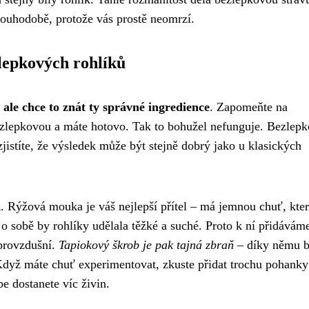
louhodobě, protože vás prostě neomrzí.
lepkových rohlíků
ale chce to znát ty správné ingredience
. Zapomeňte na
ezlepkovou a máte hotovo. Tak to bohužel nefunguje. Bezlep
zjistíte, že výsledek může být stejně dobrý jako u klasických
k
. Rýžová mouka je váš nejlepší přítel – má jemnou chuť, kte
 o sobě by rohlíky udělala těžké a suché. Proto k ní přidávám
 provzdušní.
Tapiokový škrob je pak tajná zbraň
– díky němu 
dyž máte chuť experimentovat, zkuste přidat trochu pohank
e dostanete víc živin.