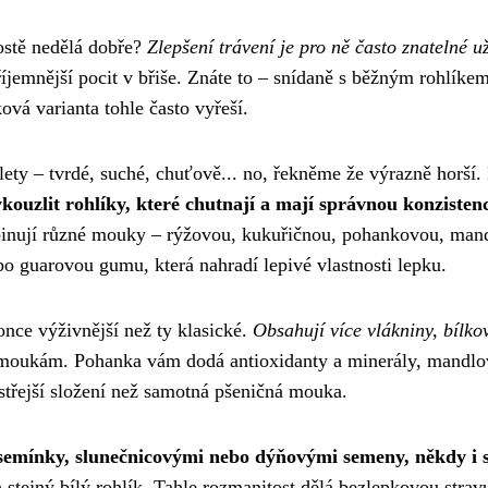
rostě nedělá dobře?
Zlepšení trávení je pro ně často znatelné u
jemnější pocit v břiše. Znáte to – snídaně s běžným rohlíkem
ová varianta tohle často vyřeší.
ety – tvrdé, suché, chuťově... no, řekněme že výrazně horší.
kouzlit rohlíky, které chutnají a mají správnou konzisten
mbinují různé mouky – rýžovou, kukuřičnou, pohankovou, man
bo guarovou gumu, která nahradí lepivé vlastnosti lepku.
nce výživnější než ty klasické.
Obsahují více vlákniny, bílko
 moukám. Pohanka vám dodá antioxidanty a minerály, mandlo
střejší složení než samotná pšeničná mouka.
 semínky, slunečnicovými nebo dýňovými semeny, někdy i 
 stejný bílý rohlík. Tahle rozmanitost dělá bezlepkovou strav