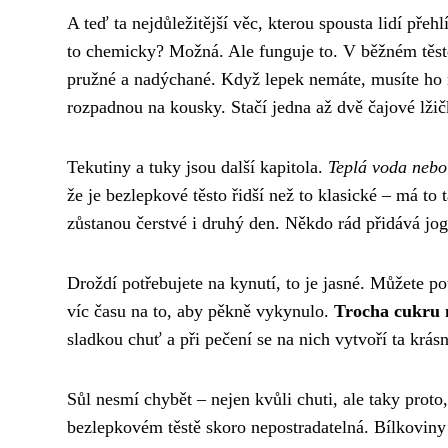
A teď ta nejdůležitější věc, kterou spousta lidí přehl
to chemicky? Možná. Ale funguje to. V běžném těstě
pružné a nadýchané. Když lepek nemáte, musíte ho n
rozpadnou na kousky. Stačí jedna až dvě čajové lži
Tekutiny a tuky jsou další kapitola.
Teplá voda nebo 
že je bezlepkové těsto řidší než to klasické – má t
zůstanou čerstvé i druhý den. Někdo rád přidává jog
Droždí potřebujete na kynutí, to je jasné. Můžete pou
víc času na to, aby pěkně vykynulo.
Trocha cukru 
sladkou chuť a při pečení se na nich vytvoří ta krás
Sůl nesmí chybět – nejen kvůli chuti, ale taky proto,
bezlepkovém těstě skoro nepostradatelná. Bílkoviny 