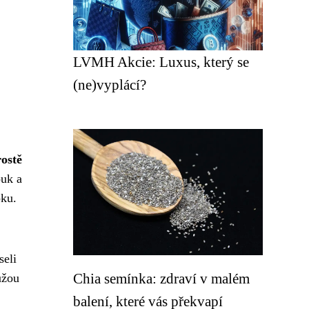
LVMH Akcie: Luxus, který se
(ne)vyplácí?
rostě
ouk a
pku.
seli
Chia semínka: zdraví v malém
ůžou
balení, které vás překvapí