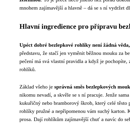
mnohem zajímavější a hlavně – dá se s ní vydržet d
Hlavní ingredience pro přípravu bez
Upéct dobré bezlepkové rohlíky není žádná věda, 
představu, že stačí jen vyměnit běžnou mouku za b
pečení má svá vlastní pravidla a když je pochopíte, 
rohlíků.
Základ všeho je
správná směs bezlepkových mou
nikomu nevadí, a skvěle se s ní pracuje. Jenže sama
kukuřičný nebo bramborový škrob, který celé těsto
rohlíky pružné a nepřipomenou vám suchý karton. K
prosa. Dají rohlíkům zajímavější chuť a navíc do seb