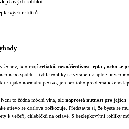
ezlepkových rohlíků
lepkových rohlíků
výhody
 všechny, kdo mají
celiakii, nesnášenlivost lepku, nebo se p
čmen nebo špaldu – tyhle rohlíky se vyrábějí z úplně jiných m
ukturu jako normální pečivo, jen bez toho problematického le
á. Není to žádná módní vlna, ale
naprostá nutnost pro jejich
nké střevo se doslova poškozuje. Představte si, že byste se mu
gety k večeři, chlebíčků na oslavě. S bezlepkovými rohlíky m