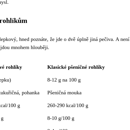
mysl.
 rohlíkům
epkový, hned poznáte, že jde o dvě úplně jiná pečiva. A není 
y jdou mnohem hlouběji.
vé rohlíky
Klasické pšeničné rohlíky
lepku)
8-12 g na 100 g
ukuřičná, pohanka
Pšeničná mouka
cal/100 g
260-290 kcal/100 g
 g
8-10 g/100 g