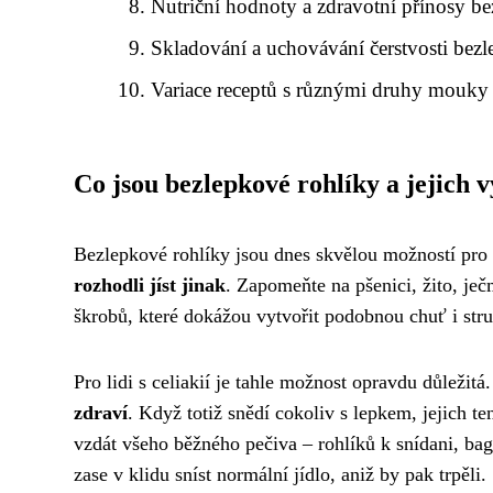
Nutriční hodnoty a zdravotní přínosy b
Skladování a uchovávání čerstvosti bez
Variace receptů s různými druhy mouky
Co jsou bezlepkové rohlíky a jejich 
Bezlepkové rohlíky jsou dnes skvělou možností pro
rozhodli jíst jinak
. Zapomeňte na pšenici, žito, je
škrobů, které dokážou vytvořit podobnou chuť i str
Pro lidi s celiakií je tahle možnost opravdu důležit
zdraví
. Když totiž snědí cokoliv s lepkem, jejich te
vzdát všeho běžného pečiva – rohlíků k snídani, ba
zase v klidu sníst normální jídlo, aniž by pak trpěli.