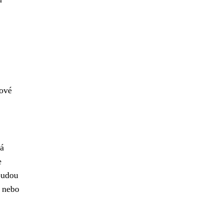
kové
rá
e
budou
y nebo