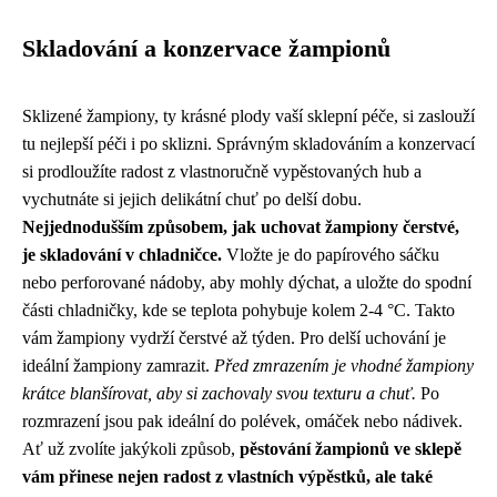
Skladování a konzervace žampionů
Sklizené žampiony, ty krásné plody vaší sklepní péče, si zaslouží
tu nejlepší péči i po sklizni. Správným skladováním a konzervací
si prodloužíte radost z vlastnoručně vypěstovaných hub a
vychutnáte si jejich delikátní chuť po delší dobu.
Nejjednodušším způsobem, jak uchovat žampiony čerstvé,
je skladování v chladničce.
Vložte je do papírového sáčku
nebo perforované nádoby, aby mohly dýchat, a uložte do spodní
části chladničky, kde se teplota pohybuje kolem 2-4 °C. Takto
vám žampiony vydrží čerstvé až týden. Pro delší uchování je
ideální žampiony zamrazit.
Před zmrazením je vhodné žampiony
krátce blanšírovat, aby si zachovaly svou texturu a chuť.
Po
rozmrazení jsou pak ideální do polévek, omáček nebo nádivek.
Ať už zvolíte jakýkoli způsob,
pěstování žampionů ve sklepě
vám přinese nejen radost z vlastních výpěstků, ale také