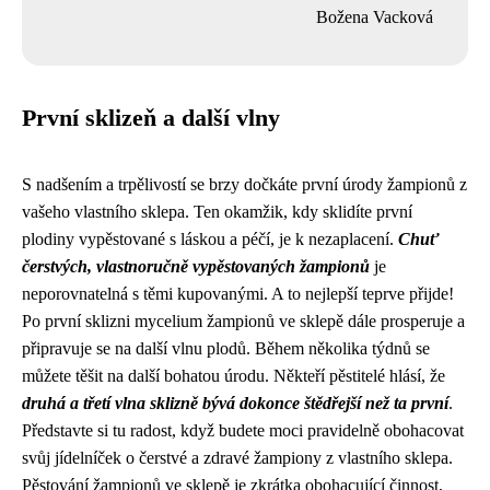
Božena Vacková
První sklizeň a další vlny
S nadšením a trpělivostí se brzy dočkáte první úrody žampionů z
vašeho vlastního sklepa. Ten okamžik, kdy sklidíte první
plodiny vypěstované s láskou a péčí, je k nezaplacení.
Chuť
čerstvých, vlastnoručně vypěstovaných žampionů
je
neporovnatelná s těmi kupovanými. A to nejlepší teprve přijde!
Po první sklizni mycelium žampionů ve sklepě dále prosperuje a
připravuje se na další vlnu plodů. Během několika týdnů se
můžete těšit na další bohatou úrodu. Někteří pěstitelé hlásí, že
druhá a třetí vlna sklizně bývá dokonce štědřejší než ta první
.
Představte si tu radost, když budete moci pravidelně obohacovat
svůj jídelníček o čerstvé a zdravé žampiony z vlastního sklepa.
Pěstování žampionů ve sklepě je zkrátka obohacující činnost,