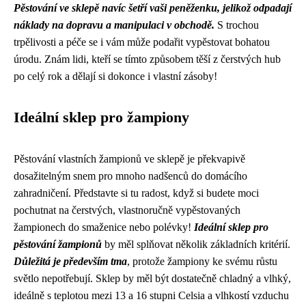
Pěstování ve sklepě navíc šetří vaši peněženku, jelikož odpadají
náklady na dopravu a manipulaci v obchodě.
S trochou
trpělivosti a péče se i vám může podařit vypěstovat bohatou
úrodu. Znám lidi, kteří se tímto způsobem těší z čerstvých hub
po celý rok a dělají si dokonce i vlastní zásoby!
Ideální sklep pro žampiony
Pěstování vlastních žampionů ve sklepě je překvapivě
dosažitelným snem pro mnoho nadšenců do domácího
zahradničení. Představte si tu radost, když si budete moci
pochutnat na čerstvých, vlastnoručně vypěstovaných
žampionech do smaženice nebo polévky!
Ideální sklep pro
pěstování žampionů
by měl splňovat několik základních kritérií.
Důležitá je především tma
, protože žampiony ke svému růstu
světlo nepotřebují. Sklep by měl být dostatečně chladný a vlhký,
ideálně s teplotou mezi 13 a 16 stupni Celsia a vlhkostí vzduchu