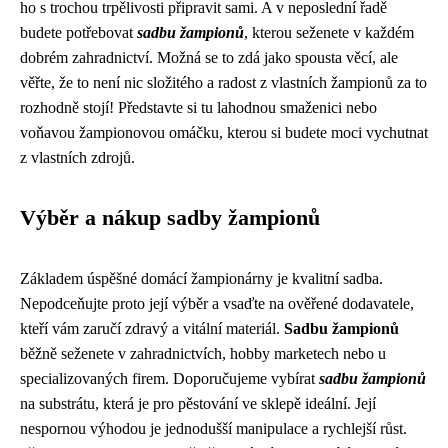
ho s trochou trpělivosti připravit sami. A v neposlední řadě
budete potřebovat
sadbu žampionů
, kterou seženete v každém
dobrém zahradnictví. Možná se to zdá jako spousta věcí, ale
věřte, že to není nic složitého a radost z vlastních žampionů za to
rozhodně stojí! Představte si tu lahodnou smaženici nebo
voňavou žampionovou omáčku, kterou si budete moci vychutnat
z vlastních zdrojů.
Výběr a nákup sadby žampionů
Základem úspěšné domácí žampionárny je kvalitní sadba.
Nepodceňujte proto její výběr a vsaďte na ověřené dodavatele,
kteří vám zaručí zdravý a vitální materiál.
Sadbu žampionů
běžně seženete v zahradnictvích, hobby marketech nebo u
specializovaných firem. Doporučujeme vybírat
sadbu žampionů
na substrátu, která je pro pěstování ve sklepě ideální. Její
nespornou výhodou je jednodušší manipulace a rychlejší růst.