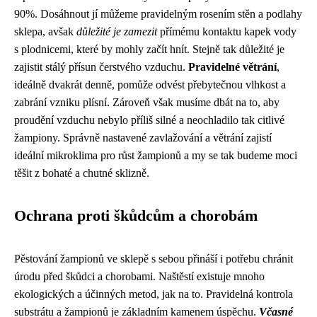
90%. Dosáhnout jí můžeme pravidelným rosením stěn a podlahy
sklepa, avšak
důležité je zamezit
přímému kontaktu kapek vody
s plodnicemi, které by mohly začít hnít. Stejně tak důležité je
zajistit stálý přísun čerstvého vzduchu.
Pravidelné větrání
,
ideálně dvakrát denně, pomůže odvést přebytečnou vlhkost a
zabrání vzniku plísní. Zároveň však musíme dbát na to, aby
proudění vzduchu nebylo příliš silné a neochladilo tak citlivé
žampiony. Správně nastavené zavlažování a větrání zajistí
ideální mikroklima pro růst žampionů a my se tak budeme moci
těšit z bohaté a chutné sklizně.
Ochrana proti škůdcům a chorobám
Pěstování žampionů ve sklepě s sebou přináší i potřebu chránit
úrodu před škůdci a chorobami. Naštěstí existuje mnoho
ekologických a účinných metod, jak na to. Pravidelná kontrola
substrátu a žampionů je základním kamenem úspěchu.
Včasné