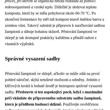
proces, při kterém se organická hmota rozkládá za pomoci
mikroorganismů a vzniká teplo.
Důležité je sledovat teplotu
kompostu, která by se měla pohybovat okolo 60-70 °C. Po
ukončení fermentace by měl mít kompost tmavě hnědou barvu a
zemitou vůni. Takový substrát je připraven k naočkování sadbou
žampionů a slibuje bohatou sklizeň. Pěstování žampionů ve
sklepě je tak dostupné prakticky každému a přináší radost z
vlastních výpěstků.
Správné vysazení sadby
Pěstování žampionů ve sklepě, ačkoliv se může zdát na první
pohled náročné, skýtá netušené možnosti a odměny. Jedním z
klíčových kroků k bohaté úrodě je bezesporu správné vysazení
sadby.
Představte si ten uspokojivý pocit, když s maximální
péčí vkládáte do připraveného substrátu sadbu žampionů,
která je příslibem budoucí sklizně.
Používejte osvědčenou