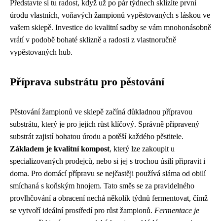
Představte si tu radost, když už po pár týdnech sklízíte první
úrodu vlastních, voňavých žampionů vypěstovaných s láskou ve
vašem sklepě. Investice do kvalitní sadby se vám mnohonásobně
vrátí v podobě bohaté sklizně a radosti z vlastnoručně
vypěstovaných hub.
Příprava substrátu pro pěstování
Pěstování žampionů ve sklepě začíná důkladnou přípravou
substrátu, který je pro jejich růst klíčový. Správně připravený
substrát zajistí bohatou úrodu a potěší každého pěstitele.
Základem je kvalitní kompost
, který lze zakoupit u
specializovaných prodejců, nebo si jej s trochou úsilí připravit i
doma. Pro domácí přípravu se nejčastěji používá sláma od obilí
smíchaná s koňským hnojem. Tato směs se za pravidelného
provlhčování a obracení nechá několik týdnů fermentovat, čímž
se vytvoří ideální prostředí pro růst žampionů.
Fermentace je