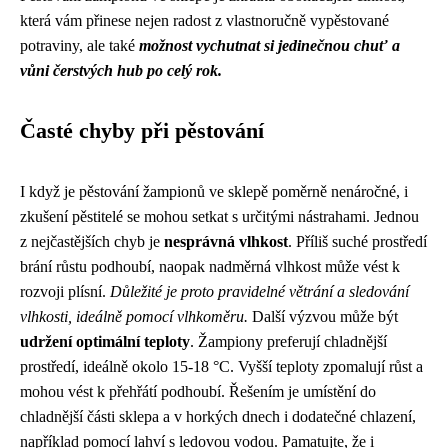
která vám přinese nejen radost z vlastnoručně vypěstované
potraviny, ale také
možnost vychutnat si jedinečnou chuť a
vůni čerstvých hub po celý rok.
Časté chyby při pěstování
I když je pěstování žampionů ve sklepě poměrně nenáročné, i
zkušení pěstitelé se mohou setkat s určitými nástrahami. Jednou
z nejčastějších chyb je
nesprávná vlhkost
. Příliš suché prostředí
brání růstu podhoubí, naopak nadměrná vlhkost může vést k
rozvoji plísní.
Důležité je proto pravidelné větrání a sledování
vlhkosti, ideálně pomocí vlhkoměru.
Další výzvou může být
udržení optimální teploty
. Žampiony preferují chladnější
prostředí, ideálně okolo 15-18 °C. Vyšší teploty zpomalují růst a
mohou vést k přehřátí podhoubí. Řešením je umístění do
chladnější části sklepa a v horkých dnech i dodatečné chlazení,
například pomocí lahví s ledovou vodou. Pamatujte, že i