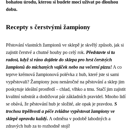
bohatou úrodu, kterou si budete moci užívat po dlouhou
dobu.
Recepty s čerstvými žampiony
Pěstování vlastních žampionů ve sklepě je skvělý způsob, jak si
zajistit čerstvé a chutné houby po celý rok.
Představte si tu
radost, když si ráno dojdete do sklepa pro hrst čerstvých
žampionů do míchaných vajíček nebo na večerní pizzu!
A co
teprve krémová žampionová polévka z hub, které jste si sami
vypěstovali? Žampiony jsou nenáročné na pěstování a sklep jim
poskytuje ideální prostředí – chlad, vlhko a tmu. Stačí jim zajistit
kvalitní substrát a dodržovat pár základních pravidel. Mnoho lidí
se obává, že pěstování hub je složité, ale opak je pravdou.
S
trochou trpělivosti a péče zvládne vypěstovat žampiony ve
sklepě opravdu každý.
A odměna v podobě lahodných a
zdravých hub za to rozhodně stojí!