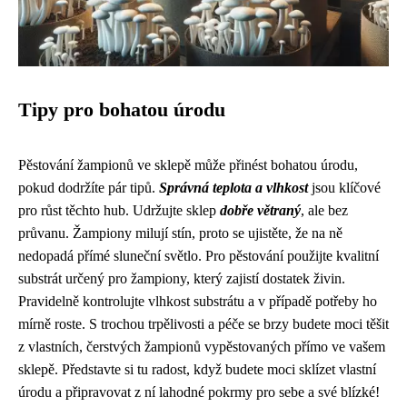
Tipy pro bohatou úrodu
Pěstování žampionů ve sklepě může přinést bohatou úrodu,
pokud dodržíte pár tipů.
Správná teplota a vlhkost
jsou klíčové
pro růst těchto hub. Udržujte sklep
dobře větraný
, ale bez
průvanu. Žampiony milují stín, proto se ujistěte, že na ně
nedopadá přímé sluneční světlo. Pro pěstování použijte kvalitní
substrát určený pro žampiony, který zajistí dostatek živin.
Pravidelně kontrolujte vlhkost substrátu a v případě potřeby ho
mírně roste. S trochou trpělivosti a péče se brzy budete moci těšit
z vlastních, čerstvých žampionů vypěstovaných přímo ve vašem
sklepě. Představte si tu radost, když budete moci sklízet vlastní
úrodu a připravovat z ní lahodné pokrmy pro sebe a své blízké!