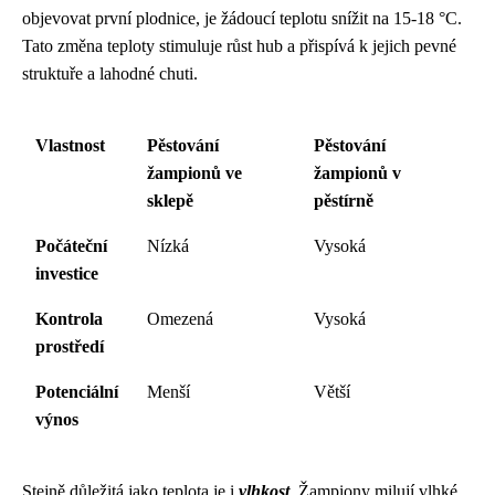
objevovat první plodnice, je žádoucí teplotu snížit na 15-18 °C.
Tato změna teploty stimuluje růst hub a přispívá k jejich pevné
struktuře a lahodné chuti.
Vlastnost
Pěstování
Pěstování
žampionů ve
žampionů v
sklepě
pěstírně
Počáteční
Nízká
Vysoká
investice
Kontrola
Omezená
Vysoká
prostředí
Potenciální
Menší
Větší
výnos
Stejně důležitá jako teplota je i
vlhkost
. Žampiony milují vlhké