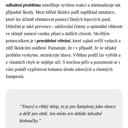
odhalení problému
umožňuje rychlou reakci a minimalizuje tak
případné škody. Mezi běžné škůdce patří například smutnice,
které lze účinně eliminovat pomocí žlutých lepových pastí.
Důležitá je také prevence - udržování čistoty a optimální vlhkosti
ve sklepě zamezí vzniku plísní a dalších chorob. Skvělým
pomocníkem je i
pravidelné větrání
, které zajistí svěží vzduch a
ztíží škůdcům usídlení. Pamatujte, že i v případě, že se nějaký
problém vyskytne, neztrácejte hlavu. Většinu potíží lze vyřešit a
z vlastních chyb se nejlépe učí. S trochou péče a pozornosti se i
vám podaří vypěstovat bohatou úrodu zdravých a chutných
žampionů.
Tmavý a vlhký sklep, to je pro žampiony jako slunce
a déšť pro obilí. Jen místo zrn sklízíte lahodné
kloboučky.