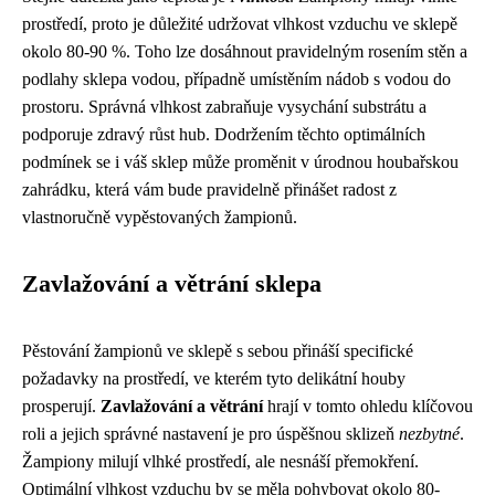
prostředí, proto je důležité udržovat vlhkost vzduchu ve sklepě
okolo 80-90 %. Toho lze dosáhnout pravidelným rosením stěn a
podlahy sklepa vodou, případně umístěním nádob s vodou do
prostoru. Správná vlhkost zabraňuje vysychání substrátu a
podporuje zdravý růst hub. Dodržením těchto optimálních
podmínek se i váš sklep může proměnit v úrodnou houbařskou
zahrádku, která vám bude pravidelně přinášet radost z
vlastnoručně vypěstovaných žampionů.
Zavlažování a větrání sklepa
Pěstování žampionů ve sklepě s sebou přináší specifické
požadavky na prostředí, ve kterém tyto delikátní houby
prosperují.
Zavlažování a větrání
hrají v tomto ohledu klíčovou
roli a jejich správné nastavení je pro úspěšnou sklizeň
nezbytné
.
Žampiony milují vlhké prostředí, ale nesnáší přemokření.
Optimální vlhkost vzduchu by se měla pohybovat okolo 80-