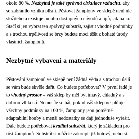
okolo 80 %.
Nezbytná je také správná cirkulace vzduchu
, aby
se zabránilo vzniku plísní. Pěstovat žampiony ve sklepě není nic
složitého a existuje mnoho dostupných návodů a tipů, jak na to.
Stačí si jen vybrat ten správný substrát, zajistit vhodné podmínky
a s trochou trpělivosti se brzy budete moci těšit z bohaté úrody
vlastních žampionů.
Nezbytné vybavení a materiály
Pěstování žampionů ve sklepě není žádná věda a s trochou úsilí
se vám bude skvěle dařit. Co budete potřebovat? V první řadě je
to
vhodný prostor
– váš sklep by měl být tmavý, chladný a s
dobrou vlhkostí. Nemusíte se bát, pokud váš sklep nesplňuje
všechny podmínky na 100 %, žampiony jsou poměrně
adaptabilní houby a menší nedostatky se dají jednoduše vyřešit.
Dále budete potřebovat
kvalitní substrát
, který je základem pro
růst žampionů. Substrát si můžete zakoupit již hotový, nebo si