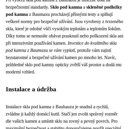
bezpečnostní standardy.
Sklo pod kamna
a
skleněné podložky
pod kamna
z Baumaxu procházejí přísnými testy a splňují
veškeré normy pro bezpečné užívání. Jsou vyrobeny z tvrzeného
skla, které je odolné vůči vysokým teplotám a teplotním šokům.
Díky tomu se nemusíte obávat prasknutí nebo poškození skla ani
při intenzivním používání kamen.
Investice do kvalitního skla
pod kamna z Baumaxu se vám vyplatí
, protože vám zajistí
bezstarostné a bezpečné užívání kamen po mnoho let. Navíc,
průhledné sklo pod kamny opticky zvětší váš prostor a dodá mu
moderní vzhled.
Instalace a údržba
Instalace skla pod kamna z Bauhauzu je snadná a rychlá,
zvládne ji každý domácí kutil. Stačí jen zvolit správný rozměr
dle vašich kamen a umístit sklo na rovný a pevný povrch. Pro
maximální bezpečnost a stabilitu doporučujeme použít speciální