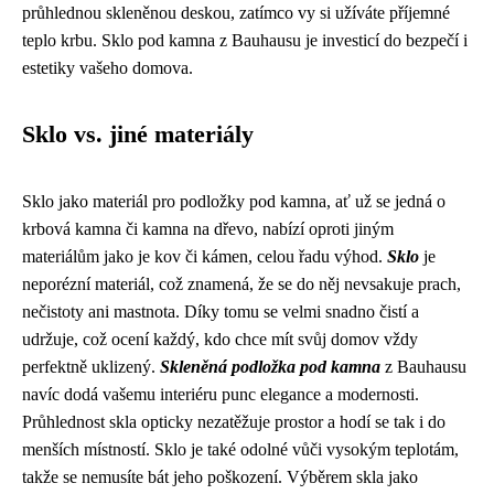
průhlednou skleněnou deskou, zatímco vy si užíváte příjemné
teplo krbu. Sklo pod kamna z Bauhausu je investicí do bezpečí i
estetiky vašeho domova.
Sklo vs. jiné materiály
Sklo jako materiál pro podložky pod kamna, ať už se jedná o
krbová kamna či kamna na dřevo, nabízí oproti jiným
materiálům jako je kov či kámen, celou řadu výhod.
Sklo
je
neporézní materiál, což znamená, že se do něj nevsakuje prach,
nečistoty ani mastnota. Díky tomu se velmi snadno čistí a
udržuje, což ocení každý, kdo chce mít svůj domov vždy
perfektně uklizený.
Skleněná podložka pod kamna
z Bauhausu
navíc dodá vašemu interiéru punc elegance a modernosti.
Průhlednost skla opticky nezatěžuje prostor a hodí se tak i do
menších místností. Sklo je také odolné vůči vysokým teplotám,
takže se nemusíte bát jeho poškození. Výběrem skla jako