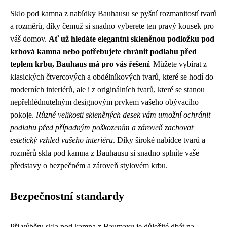
Sklo pod kamna z nabídky Bauhausu se pyšní rozmanitostí tvarů
a rozměrů, díky čemuž si snadno vyberete ten pravý kousek pro
váš domov.
Ať už hledáte elegantní skleněnou podložku pod
krbová kamna nebo potřebujete chránit podlahu před
teplem krbu, Bauhaus má pro vás řešení
. Můžete vybírat z
klasických čtvercových a obdélníkových tvarů, které se hodí do
moderních interiérů, ale i z originálních tvarů, které se stanou
nepřehlédnutelným designovým prvkem vašeho obývacího
pokoje.
Různé velikosti skleněných desek vám umožní ochránit
podlahu před případným poškozením a zároveň zachovat
estetický vzhled vašeho interiéru
. Díky široké nabídce tvarů a
rozměrů skla pod kamna z Bauhausu si snadno splníte vaše
představy o bezpečném a zároveň stylovém krbu.
Bezpečnostní standardy
Při výběru skla pod kamna z Baumaxu je důležité dbát na