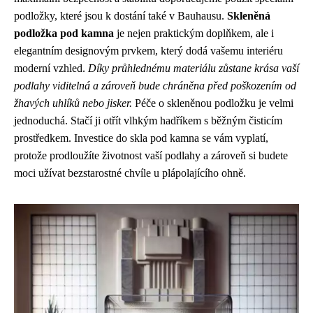
podložky, které jsou k dostání také v Bauhausu.
Skleněná
podložka pod kamna
je nejen praktickým doplňkem, ale i
elegantním designovým prvkem, který dodá vašemu interiéru
moderní vzhled.
Díky průhlednému materiálu zůstane krása vaší
podlahy viditelná a zároveň bude chráněna před poškozením od
žhavých uhlíků nebo jisker.
Péče o skleněnou podložku je velmi
jednoduchá. Stačí ji otřít vlhkým hadříkem s běžným čisticím
prostředkem. Investice do skla pod kamna se vám vyplatí,
protože prodloužíte životnost vaší podlahy a zároveň si budete
moci užívat bezstarostné chvíle u plápolajícího ohně.