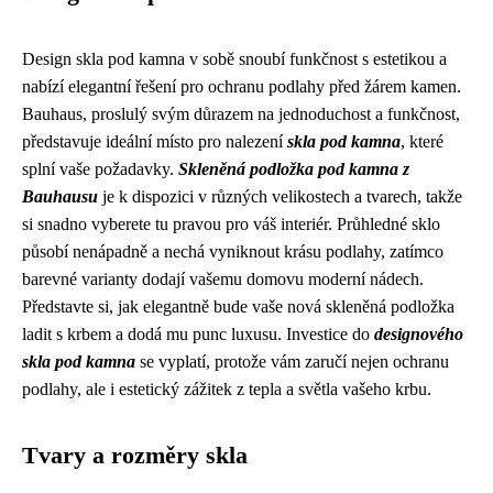
Design skla pod kamna v sobě snoubí funkčnost s estetikou a
nabízí elegantní řešení pro ochranu podlahy před žárem kamen.
Bauhaus, proslulý svým důrazem na jednoduchost a funkčnost,
představuje ideální místo pro nalezení
skla pod kamna
, které
splní vaše požadavky.
Skleněná podložka pod kamna z
Bauhausu
je k dispozici v různých velikostech a tvarech, takže
si snadno vyberete tu pravou pro váš interiér. Průhledné sklo
působí nenápadně a nechá vyniknout krásu podlahy, zatímco
barevné varianty dodají vašemu domovu moderní nádech.
Představte si, jak elegantně bude vaše nová skleněná podložka
ladit s krbem a dodá mu punc luxusu. Investice do
designového
skla pod kamna
se vyplatí, protože vám zaručí nejen ochranu
podlahy, ale i estetický zážitek z tepla a světla vašeho krbu.
Tvary a rozměry skla