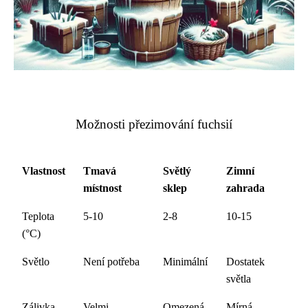
Možnosti přezimování fuchsií
Vlastnost
Tmavá
Světlý
Zimní
místnost
sklep
zahrada
Teplota
5-10
2-8
10-15
(°C)
Světlo
Není potřeba
Minimální
Dostatek
světla
Zálivka
Velmi
Omezená
Mírná