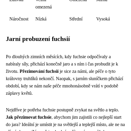
omezená
Náročnost
Nízká
Střední
Vysoká
Jarní probuzení fuchsií
Po dlouhých zimních měsících, kdy fuchsie odpočívaly a
nabíraly síly, přichází konečně jaro a s ním i čas probudit je k
životu.
Přezimování fuchsií
je sice za námi, ale péče o tyto
královny truhlíků nekončí. Naopak, s jarním sluníčkem přichází
období, kdy se nám naše péče mnohonásobně vrátí v podobě
záplavy květů.
Nejdříve je potřeba fuchsie postupně zvykat na světlo a teplo.
Jak přezimovat fuchsie
, abychom jim zajistili co nejlepší start
do jara? Ideální je umístit je na světlejší a teplejší místo, ale ne na