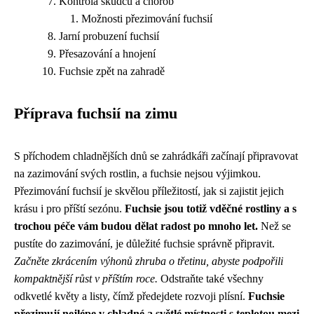
Kontrola škůdců a chorob
Možnosti přezimování fuchsií
Jarní probuzení fuchsií
Přesazování a hnojení
Fuchsie zpět na zahradě
Příprava fuchsií na zimu
S příchodem chladnějších dnů se zahrádkáři začínají připravovat
na zazimování svých rostlin, a fuchsie nejsou výjimkou.
Přezimování fuchsií je skvělou příležitostí, jak si zajistit jejich
krásu i pro příští sezónu.
Fuchsie jsou totiž vděčné rostliny a s
trochou péče vám budou dělat radost po mnoho let.
Než se
pustíte do zazimování, je důležité fuchsie správně připravit.
Začněte zkrácením výhonů zhruba o třetinu, abyste podpořili
kompaktnější růst v příštím roce.
Odstraňte také všechny
odkvetlé květy a listy, čímž předejdete rozvoji plísní.
Fuchsie
přezimují nejlépe v chladné a světlé místnosti s teplotou mezi