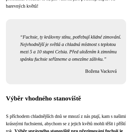
barevných květů!
Fuchsie, ty královny stínu, potřebují klidné zimování.
Nejvhodnější je světlá a chladná místnost s teplotou
mezi 5 a 10 stupni Celsia. Před uložením k zimnímu
spánku fuchsie seřízneme a omezíme zálivku.
Božena Vacková
Výběr vhodného stanoviště
S příchodem chladnějších dnů se mnozí z nás ptají, kam s našimi
krásnými fuchsiemi, abychom se z jejich květů mohli těšit i příští
rok.
Výběr správného stanoviště pro přezimování fuchsií je