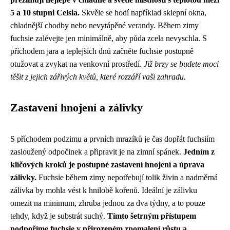
5 a 10 stupni Celsia.
Skvěle se hodí například sklepní okna,
chladnější chodby nebo nevytápěné verandy. Během zimy
fuchsie zalévejte jen minimálně, aby půda zcela nevyschla. S
příchodem jara a teplejších dnů začněte fuchsie postupně
otužovat a zvykat na venkovní prostředí.
Již brzy se budete moci
těšit z jejich zářivých květů, které rozzáří vaši zahradu.
Zastavení hnojení a zálivky
S příchodem podzimu a prvních mrazíků je čas dopřát fuchsiím
zasloužený odpočinek a připravit je na zimní spánek.
Jedním z
klíčových kroků je postupné zastavení hnojení a úprava
zálivky.
Fuchsie během zimy nepotřebují tolik živin a nadměrná
zálivka by mohla vést k hnilobě kořenů. Ideální je zálivku
omezit na minimum, zhruba jednou za dva týdny, a to pouze
tehdy, když je substrát suchý.
Tímto šetrným přístupem
podpoříme fuchsie v přirozeném zpomalení růstu a