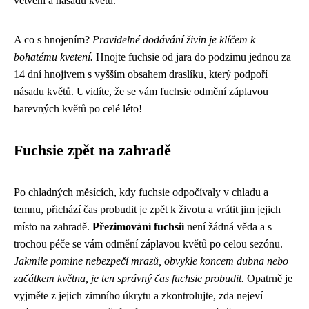
větvení a násadu květů.
A co s hnojením?
Pravidelné dodávání živin je klíčem k
bohatému kvetení.
Hnojte fuchsie od jara do podzimu jednou za
14 dní hnojivem s vyšším obsahem draslíku, který podpoří
násadu květů. Uvidíte, že se vám fuchsie odmění záplavou
barevných květů po celé léto!
Fuchsie zpět na zahradě
Po chladných měsících, kdy fuchsie odpočívaly v chladu a
temnu, přichází čas probudit je zpět k životu a vrátit jim jejich
místo na zahradě.
Přezimování fuchsií
není žádná věda a s
trochou péče se vám odmění záplavou květů po celou sezónu.
Jakmile pomine nebezpečí mrazů, obvykle koncem dubna nebo
začátkem května, je ten správný čas fuchsie probudit.
Opatrně je
vyjměte z jejich zimního úkrytu a zkontrolujte, zda nejeví