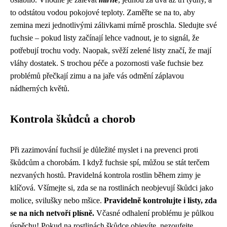
to odstátou vodou pokojové teploty. Zaměřte se na to, aby
zemina mezi jednotlivými zálivkami mírně proschla. Sledujte své
fuchsie – pokud listy začínají lehce vadnout, je to signál, že
potřebují trochu vody. Naopak, svěží zelené listy značí, že mají
vláhy dostatek. S trochou péče a pozornosti vaše fuchsie bez
problémů přečkají zimu a na jaře vás odmění záplavou
nádherných květů.
Kontrola škůdců a chorob
Při zazimování fuchsií je důležité myslet i na prevenci proti
škůdcům a chorobám. I když fuchsie spí, můžou se stát terčem
nezvaných hostů. Pravidelná kontrola rostlin během zimy je
klíčová. Všímejte si, zda se na rostlinách neobjevují škůdci jako
molice, svilušky nebo mšice.
Pravidelně kontrolujte i listy, zda
se na nich netvoří plísně.
Včasné odhalení problému je půlkou
úspěchu! Pokud na rostlinách škůdce objevíte, nezoufejte.