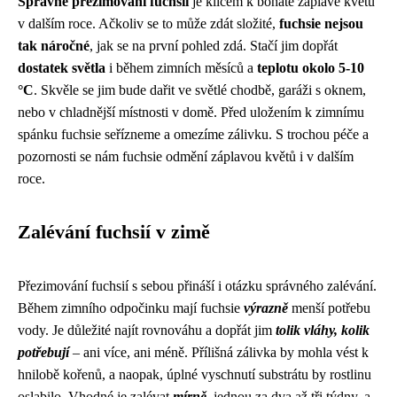
Správné přezimování fuchsií
je klíčem k bohaté záplavě květů
v dalším roce. Ačkoliv se to může zdát složité,
fuchsie nejsou
tak náročné
, jak se na první pohled zdá. Stačí jim dopřát
dostatek světla
i během zimních měsíců a
teplotu okolo 5-10
°C
. Skvěle se jim bude dařit ve světlé chodbě, garáži s oknem,
nebo v chladnější místnosti v domě. Před uložením k zimnímu
spánku fuchsie seřízneme a omezíme zálivku. S trochou péče a
pozornosti se nám fuchsie odmění záplavou květů i v dalším
roce.
Zalévání fuchsií v zimě
Přezimování fuchsií s sebou přináší i otázku správného zalévání.
Během zimního odpočinku mají fuchsie
výrazně
menší potřebu
vody. Je důležité najít rovnováhu a dopřát jim
tolik vláhy, kolik
potřebují
– ani více, ani méně. Přílišná zálivka by mohla vést k
hnilobě kořenů, a naopak, úplné vyschnutí substrátu by rostlinu
oslabilo. Vhodné je zalévat
mírně
, jednou za dva až tři týdny, a