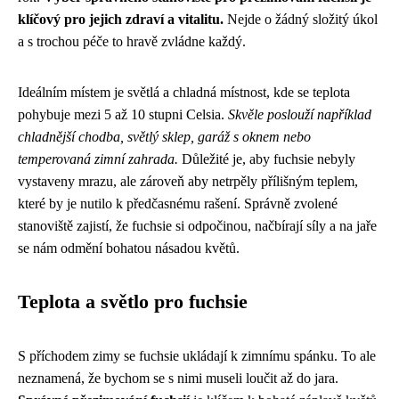
klíčový pro jejich zdraví a vitalitu.
Nejde o žádný složitý úkol
a s trochou péče to hravě zvládne každý.
Ideálním místem je světlá a chladná místnost, kde se teplota
pohybuje mezi 5 až 10 stupni Celsia.
Skvěle poslouží například
chladnější chodba, světlý sklep, garáž s oknem nebo
temperovaná zimní zahrada.
Důležité je, aby fuchsie nebyly
vystaveny mrazu, ale zároveň aby netrpěly přílišným teplem,
které by je nutilo k předčasnému rašení. Správně zvolené
stanoviště zajistí, že fuchsie si odpočinou, načbírají síly a na jaře
se nám odmění bohatou násadou květů.
Teplota a světlo pro fuchsie
S příchodem zimy se fuchsie ukládají k zimnímu spánku. To ale
neznamená, že bychom se s nimi museli loučit až do jara.