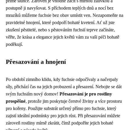
přímé slunce. Zároveň je vhodné začít s mírnou zálivkou a
postupně ji navyšovat. S příchodem teplých dnů a nocí bez
mrazíků můžeme fuchsie bez obav umístit ven. Nezapomeňte na
pravidelné hnojení, které podpoří bohaté kvetení. Ať už jste
zkušení pěstitelé, nebo s pěstováním fuchsií teprve začínáte,
věřte, že krása a elegance jejich květů vám za vaši péči bohatě
poděkují.
Přesazování a hnojení
Po období zimního klidu, kdy fuchsie odpočívaly a načerpaly
síly, přichází čas na jejich probuzení a přesazení. Nebojte se dát
svým fuchsiím nový domov!
Přesazování je pro rostliny
prospěšné
, protože jim poskytuje čerstvé živiny a více prostoru
pro kořeny. Použijte substrát určený přímo pro fuchsie, který
zajistí ideální podmínky pro jejich růst. Při přesazování můžete
zároveň rostliny mírně zkrátit, čímž podpoříte jejich bohaté