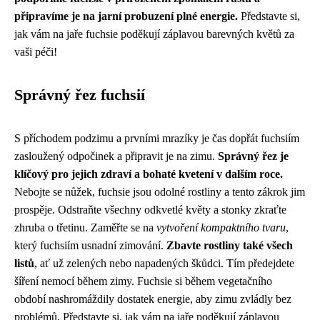
připravíme je na jarní probuzení plné energie.
Představte si,
jak vám na jaře fuchsie poděkují záplavou barevných květů za
vaši péči!
Správný řez fuchsií
S příchodem podzimu a prvními mrazíky je čas dopřát fuchsiím
zasloužený odpočinek a připravit je na zimu.
Správný řez je
klíčový pro jejich zdraví a bohaté kvetení v dalším roce.
Nebojte se nůžek, fuchsie jsou odolné rostliny a tento zákrok jim
prospěje. Odstraňte všechny odkvetlé květy a stonky zkraťte
zhruba o třetinu. Zaměřte se na
vytvoření kompaktního tvaru
,
který fuchsiím usnadní zimování.
Zbavte rostliny také všech
listů
, ať už zelených nebo napadených škůdci. Tím předejdete
šíření nemocí během zimy. Fuchsie si během vegetačního
období nashromáždily dostatek energie, aby zimu zvládly bez
problémů. Představte si, jak vám na jaře poděkují záplavou