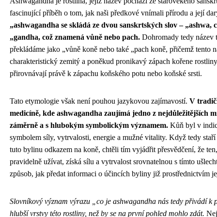
Ashwagandha je rostlina, jejíž název pochází ze starověkého sanskr
fascinující příběh o tom, jak naši předkové vnímali přírodu a její da
„ashwagandha se skládá ze dvou sanskrtských slov – „ashwa, 
„gandha, což znamená vůně nebo pach.
Dohromady tedy název té
překládáme jako „vůně koně nebo také „pach koně, přičemž tento 
charakteristický zemitý a poněkud pronikavý zápach kořene rostliny,
přirovnávají právě k zápachu koňského potu nebo koňské srsti.
Tato etymologie však není pouhou jazykovou zajímavostí.
V tradič
medicíně, kde ashwagandha zaujímá jedno z nejdůležitějších mí
záměrně a s hlubokým symbolickým významem.
Kůň byl v indic
symbolem síly, vytrvalosti, energie a mužné vitality. Když tedy staří
tuto bylinu odkazem na koně, chtěli tím vyjádřit přesvědčení, že ten
pravidelně užívat, získá sílu a vytrvalost srovnatelnou s tímto ušlec
způsob, jak předat informaci o účincích byliny již prostřednictvím 
Slovníkový význam výrazu „co je ashwagandha nás tedy přivádí 
hlubší vrstvy této rostliny, než by se na první pohled mohlo zdát.
Nej