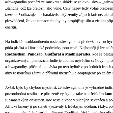
ashwagandha pochází ze sanskrtu a skládá se ze dvou slov – „ashw
„gandha, což lze přeložit jako vůně. Celý název tedy volně přelo
koně
, což odkazuje na charakteristický zemitý zápach kořene, ale ta
přesvědčení, že konzumace této byliny propůjčuje sílu a vitalitu př
energii.
Na indickém subkontinentu roste ashwagandha především v suchých
půda písčitá a klimatické podmínky jsou teplé. Nejhojněji ji lze nalé
Rádžasthán, Pandžáb, Gudžarát a Madhjapradéš
, kde se pěstuj
organizovaných plantážích. Indie je dodnes největším světovým pr
ashwagandhy, přičemž poptávka po této bylině v posledních letech 
díky rostoucímu zájmu o přírodní medicínu a adaptogeny po celém 
Avšak bylo by chybou myslet si, že ashwagandha je výhradně indick
pozoruhodná rostlina se přirozeně vyskytuje také na
africkém kont
subsaharských oblastech, kde roste divoce v suchých savanách a po
Africké kmeny ji po staletí využívaly k léčebným účelům, i když p
názvy a v různých formách přípravy. Tradiční africká medicína př