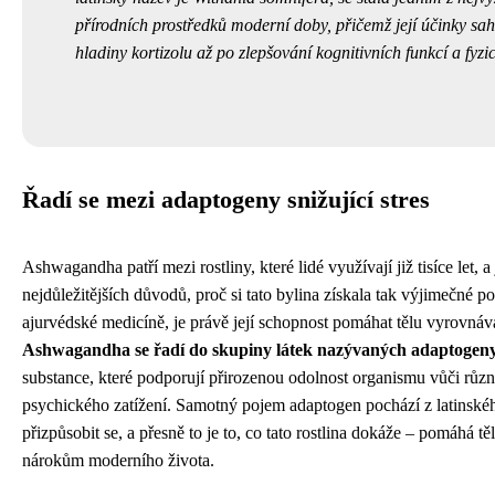
přírodních prostředků moderní doby, přičemž její účinky sah
hladiny kortizolu až po zlepšování kognitivních funkcí a fyzi
Řadí se mezi adaptogeny snižující stres
Ashwagandha patří mezi rostliny, které lidé využívají již tisíce let, a
nejdůležitějších důvodů, proč si tato bylina získala tak výjimečné po
ajurvédské medicíně, je právě její schopnost pomáhat tělu vyrovnáva
Ashwagandha se řadí do skupiny látek nazývaných adaptogen
substance, které podporují přirozenou odolnost organismu vůči rů
psychického zatížení. Samotný pojem adaptogen pochází z latinskéh
přizpůsobit se, a přesně to je to, co tato rostlina dokáže – pomáhá tě
nárokům moderního života.