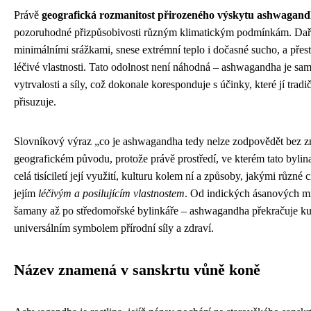
Právě
geografická rozmanitost přirozeného výskytu ashwagan
pozoruhodné přizpůsobivosti různým klimatickým podmínkám. Daří s
minimálními srážkami, snese extrémní teplo i dočasné sucho, a přes
léčivé vlastnosti. Tato odolnost není náhodná – ashwagandha je s
vytrvalosti a síly, což dokonale koresponduje s účinky, které jí tradič
přisuzuje.
Slovníkový výraz „co je ashwagandha tedy nelze zodpovědět bez z
geografickém původu, protože právě prostředí, ve kterém tato bylin
celá tisíciletí její využití, kulturu kolem ní a způsoby, jakými různé 
jejím
léčivým a posilujícím vlastnostem
. Od indických ásanových mis
šamany až po středomořské bylinkáře – ashwagandha překračuje kult
universálním symbolem přírodní síly a zdraví.
Název znamená v sanskrtu vůně koně