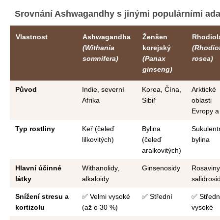
Srovnání Ashwagandhy s jinými populárními ad
Vlastnost
Ashwagandha
Ženšen
Rhodiol
(Withania
korejský
(Rhodio
somnifera)
(Panax
rosea)
ginseng)
Původ
Indie, severní
Korea, Čína,
Arktické
Afrika
Sibiř
oblasti
Evropy a
Typ rostliny
Keř (čeleď
Bylina
Sukulent
lilkovitých)
(čeleď
bylina
aralkovitých)
Hlavní účinné
Withanolidy,
Ginsenosidy
Rosaviny
látky
alkaloidy
salidrosi
Snížení stresu a
✅ Velmi vysoké
✅ Střední
✅ Středn
kortizolu
(až o 30 %)
vysoké