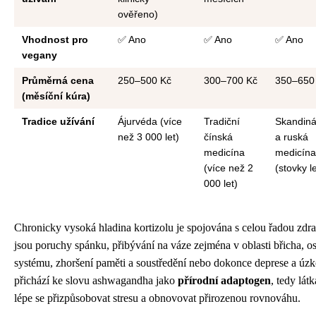
ověřeno)
Vhodnost pro
✅ Ano
✅ Ano
✅ Ano
vegany
Průměrná cena
250–500 Kč
300–700 Kč
350–650
(měsíční kúra)
Tradice užívání
Ájurvéda (více
Tradiční
Skandin
než 3 000 let)
čínská
a ruská
medicína
medicína
(více než 2
(stovky le
000 let)
Chronicky vysoká hladina kortizolu je spojována s celou řadou zdr
jsou poruchy spánku, přibývání na váze zejména v oblasti břicha, o
systému, zhoršení paměti a soustředění nebo dokonce deprese a úzk
přichází ke slovu ashwagandha jako
přírodní adaptogen
, tedy lát
lépe se přizpůsobovat stresu a obnovovat přirozenou rovnováhu.