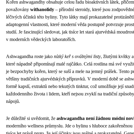
Kořen ashwagandhy obsahuje celou řadu bioaktivních látek, přičemž 
považovány
withanolidy
– přírodní steroidy, které jsou zodpovědné
léčivých účinků této byliny. Tyto látky mají prokazatelné protizánětl
adaptogenní vlastnosti, které moderní věda postupně potvrzuje pros
studií. Je fascinující sledovat, jak tisíce let stará ajurvédská moudro
v moderních vědeckých laboratořích.
Ashwagandha roste jako
nízký keř s oválnými listy
, žlutými kvítky 
které nápadně připomínají malé rajčátko. Celá rostlina má své využití
je bezpochyby kořen, který se suší a mele na jemný prášek. Tento p
většiny tradičních ajurvédských přípravků. V moderní době se ash
formě kapslí, extraktů nebo tekutých tinktur, což umožňuje její sna
každodenního života i lidem, kteří nejsou zvyklí na tradiční způsob
nápojů.
Je důležité si uvědomit, že
ashwagandha není žádnou módní nov
moderního wellness průmyslu. Jde o bylinu s hluboce zakořeněnou his
tisíce let právě proto, že její účinky jsou reálné a prokazatelné. Gen