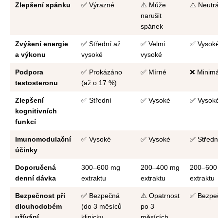
Zlepšení spánku
✅ Výrazné
⚠️ Může
⚠️ Neutrá
narušit
spánek
Zvýšení energie
✅ Střední až
✅ Velmi
✅ Vysok
a výkonu
vysoké
vysoké
Podpora
✅ Prokázáno
✅ Mírné
❌ Minimá
testosteronu
(až o 17 %)
Zlepšení
✅ Střední
✅ Vysoké
✅ Vysok
kognitivních
funkcí
Imunomodulační
✅ Vysoké
✅ Vysoké
✅ Středn
účinky
Doporučená
300–600 mg
200–400 mg
200–600
denní dávka
extraktu
extraktu
extraktu
Bezpečnost při
✅ Bezpečná
⚠️ Opatrnost
✅ Bezpe
dlouhodobém
(do 3 měsíců
po 3
užívání
klinicky
měsících