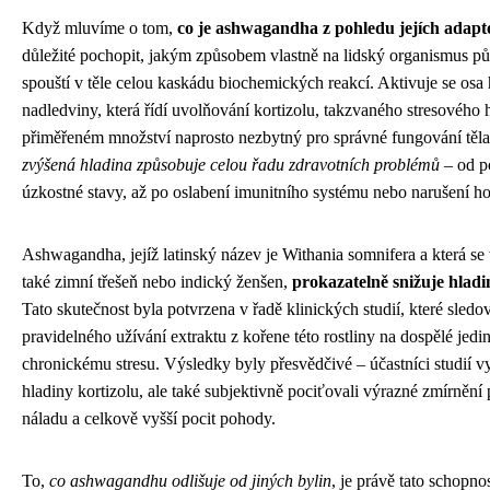
Když mluvíme o tom,
co je ashwagandha z pohledu jejích adapto
důležité pochopit, jakým způsobem vlastně na lidský organismus pů
spouští v těle celou kaskádu biochemických reakcí. Aktivuje se os
nadledviny, která řídí uvolňování kortizolu, takzvaného stresového 
přiměřeném množství naprosto nezbytný pro správné fungování těla
zvýšená hladina způsobuje celou řadu zdravotních problémů
– od p
úzkostné stavy, až po oslabení imunitního systému nebo narušení 
Ashwagandha, jejíž latinský název je Withania somnifera a která se
také zimní třešeň nebo indický ženšen,
prokazatelně snižuje hladi
Tato skutečnost byla potvrzena v řadě klinických studií, které sledo
pravidelného užívání extraktu z kořene této rostliny na dospělé jed
chronickému stresu. Výsledky byly přesvědčivé – účastníci studií vy
hladiny kortizolu, ale také subjektivně pociťovali výrazné zmírnění p
náladu a celkově vyšší pocit pohody.
To,
co ashwagandhu odlišuje od jiných bylin
, je právě tato schopn