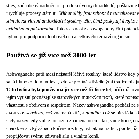
stres, způsobený nadměrnou produkcí volných radikálů, poškozuje 
urychluje procesy stárnutí.
Withanolidy jsou schopné neutralizovat v
stimulovat vlastní antioxidační systémy těla, čímž poskytují dvojito
oxidativním poškozením.
Tato vlastnost z ashwagandhy činí potenc
bylinu pro podporu dlouhověkosti a celkového zdraví organismu.
Používá se již více než 3000 let
Ashwagandha patří mezi nejstarší léčivé rostliny, které lidstvo kdy po
sahá hluboko do minulosti, kde se prolíná s tisíciletými tradicemi a
Tato bylina byla používána již více než tři tisíce let
, přičemž prv
jejím využití pocházejí ze starověkých indických textů, které popis
vlastnosti s obdivem a respektem. Název ashwagandha pochází ze sa
dvou slov –
ashwa
, což znamená kůň, a
gandha
, což se překládá j
Celý název tedy volně přeložen znamená něco jako „vůně koně, co
charakteristický zápach kořene rostliny, jednak na tradici, podle níž
propůjčovat svému uživateli sílu a vitalitu koně.