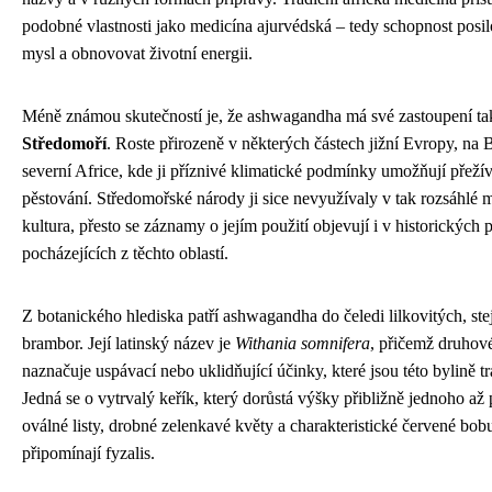
podobné vlastnosti jako medicína ajurvédská – tedy schopnost posilo
mysl a obnovovat životní energii.
Méně známou skutečností je, že ashwagandha má své zastoupení tak
Středomoří
. Roste přirozeně v některých částech jižní Evropy, na
severní Africe, kde ji příznivé klimatické podmínky umožňují přeží
pěstování. Středomořské národy ji sice nevyužívaly v tak rozsáhlé m
kultura, přesto se záznamy o jejím použití objevují i v historických
pocházejících z těchto oblastí.
Z botanického hlediska patří ashwagandha do čeledi lilkovitých, ste
brambor. Její latinský název je
Withania somnifera
, přičemž druhov
naznačuje uspávací nebo uklidňující účinky, které jsou této bylině t
Jedná se o vytrvalý keřík, který dorůstá výšky přibližně jednoho a
oválné listy, drobné zelenkavé květy a charakteristické červené bobu
připomínají fyzalis.