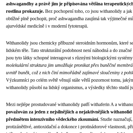
ashwagandhy a právě jim je připisována většina terapeutických 
rostlina prokazuje.
Bez pochopení toho, co jsou withanolidy a jak 
obtížné plně pochopit, proč ashwagandha zaujímá tak výjimečné mís
ajurvédské medicíně i v moderní fytoterapii.
Withanolidy jsou chemicky příbuzné steroidním hormonům, které se
lidském těle. Tato strukturální podobnost není náhodná a do značné 
jsou tyto látky schopné interagovat s různými biologickými systém
molekulární struktura jim umožňuje pronikat přes buněčné membrán
uvnitř buněk, což z nich činí mimořádně zajímavé sloučeniny z poh
Výzkumníci po celém světě věnují stále větší pozornost tomu, jak
withanolidy působí na lidský organismus, a výsledky těchto studií js
Mezi nejlépe prostudované withanolidy patří withaferin A a withan
považován za jeden z nejsilnějších a nejaktivnějších withanolid
předmětem intenzivního vědeckého zkoumání.
Studie naznačují, 
protizánětlivé, antioxidační a dokonce i protinádorové vlastnosti,