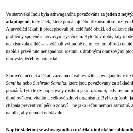
Ve starověké Indii byla ashwagandha považována za
jeden z nejv
adaptogenů
, tedy látek, které pomáhají tělu přizpůsobit se různým
Ajurvédičtí lékaři ji předepisovali při celé řadě obtíží, od celkové s
problémy spojené s nervovým systémem. Bylo to v době, kdy moder
neexistovala a lidé se spoléhali výhradně na to, co jim příroda nabíd
nabídla právě tuto nenápadnou rostlinu s drobnými oranžovými plody
obrovský léčebný potenciál.
Starověcí učenci a lékaři zaznamenávali využití ashwagandhy v tex
Samhita
nebo
Sushruta Samhita
, které jsou považovány za základní
poznání. Tyto texty popisovaly rostlinu jako
rasajanu
, tedy bylinu 
dlouhověkost, vitalitu a celkové zdraví organismu. Byl to způsob, 
chápala preventivní péči o zdraví – ne jako léčbu nemoci samotné, al
natolik, aby nemoci odolávalo.
Napříč staletími se ashwagandha rozšířila z indického subkontin