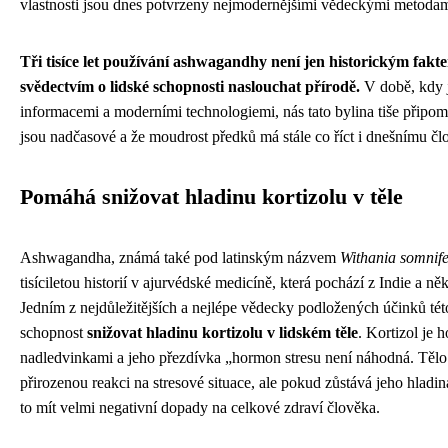
vlastnosti jsou dnes potvrzeny nejmodernějšími vědeckými metodam
Tři tisíce let používání ashwagandhy není jen historickým fakt
svědectvím o lidské schopnosti naslouchat přírodě.
V době, kdy 
informacemi a moderními technologiemi, nás tato bylina tiše připomí
jsou nadčasové a že moudrost předků má stále co říct i dnešnímu čl
Pomáhá snižovat hladinu kortizolu v těle
Ashwagandha, známá také pod latinským názvem
Withania somnif
tisíciletou historií v ajurvédské medicíně, která pochází z Indie a něk
Jedním z nejdůležitějších a nejlépe vědecky podložených účinků této 
schopnost
snižovat hladinu kortizolu v lidském těle
. Kortizol je
nadledvinkami a jeho přezdívka „hormon stresu není náhodná. Tělo
přirozenou reakci na stresové situace, ale pokud zůstává jeho hladi
to mít velmi negativní dopady na celkové zdraví člověka.