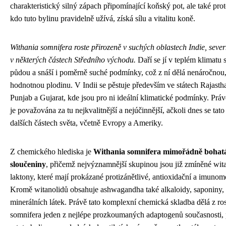
charakteristický silný zápach připomínající koňský pot, ale také proto
kdo tuto bylinu pravidelně užívá, získá sílu a vitalitu koně.
Withania somnifera roste přirozeně v suchých oblastech Indie, sever
v některých částech Středního východu.
Daří se jí v teplém klimatu
půdou a snáší i poměrně suché podmínky, což z ní dělá nenáročnou
hodnotnou plodinu. V Indii se pěstuje především ve státech Rajast
Punjab a Gujarat, kde jsou pro ni ideální klimatické podmínky. Pr
je považována za tu nejkvalitnější a nejúčinnější, ačkoli dnes se tato 
dalších částech světa, včetně Evropy a Ameriky.
Z chemického hlediska je
Withania somnifera mimořádně bohatá
sloučeniny
, přičemž nejvýznamnější skupinou jsou již zmíněné wita
laktony, které mají prokázané protizánětlivé, antioxidační a imunomo
Kromě witanolidů obsahuje ashwagandha také alkaloidy, saponiny, 
minerálních látek. Právě tato komplexní chemická skladba dělá z ro
somnifera jeden z nejlépe prozkoumaných adaptogenů současnosti,