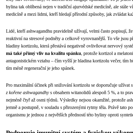
bylina tak oblíbená nejen v tradiční ajurvédské medicíně, ale stále v
medicíně a mezi lidmi, kteří hledají přírodní způsoby, jak zvládat ka
Lidé, kteří ashwagandhu pravidelně užívají, velmi často popisují, že 
reaktivní na stresové podněty a celkově vyrovnanější. To vše jsou 
hladiny kortizolu, která přestává negativně ovlivňovat nervový sys
má také přímý vliv na kvalitu spánku
, protože kortizol a melato
antagonistickém vztahu – čím vyšší je hladina kortizolu večer, tím h
tím méně regenerační je jeho spánek.
Pro maximální účinek při snižování kortizolu se doporučuje užívat
s
z kořene ashwagandhy
s obsahem witanolidů alespoň 5 %, a to pra
nejméně čtyř až osmi týdnů. Výsledky nejsou okamžité, protože a
jemně a postupně, v souladu s přirozenými rytmy těla. Právě tato po
organismu je jednou z největších předností této byliny oproti synte
Podporuje imunitní systém a fyzickou výkonn