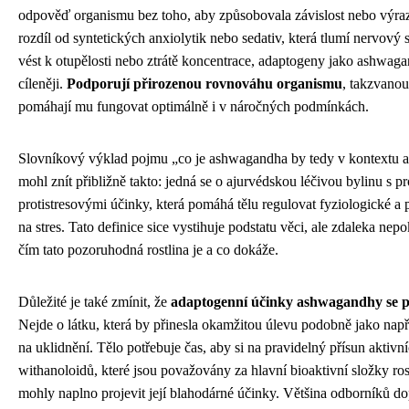
odpověď organismu bez toho, aby způsobovala závislost nebo výraz
rozdíl od syntetických anxiolytik nebo sedativ, která tlumí nervov
vést k otupělosti nebo ztrátě koncentrace, adaptogeny jako ashwaga
cíleněji.
Podporují přirozenou rovnováhu organismu
, takzvano
pomáhají mu fungovat optimálně i v náročných podmínkách.
Slovníkový výklad pojmu „co je ashwagandha by tedy v kontextu a
mohl znít přibližně takto: jedná se o ajurvédskou léčivou bylinu s 
protistresovými účinky, která pomáhá tělu regulovat fyziologické a
na stres. Tato definice sice vystihuje podstatu věci, ale zdaleka nepo
čím tato pozoruhodná rostlina je a co dokáže.
Důležité je také zmínit, že
adaptogenní účinky ashwagandhy se p
Nejde o látku, která by přinesla okamžitou úlevu podobně jako např
na uklidnění. Tělo potřebuje čas, aby si na pravidelný přísun aktivn
withanoloidů, které jsou považovány za hlavní bioaktivní složky ros
mohly naplno projevit její blahodárné účinky. Většina odborníků d