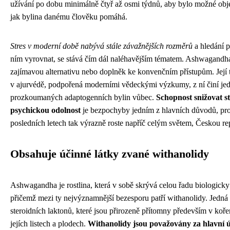
užívání po dobu minimálně čtyř až osmi týdnů, aby bylo možné obje
jak bylina danému člověku pomáhá.
Stres v moderní době nabývá stále závažnějších rozměrů
a hledání p
ním vyrovnat, se stává čím dál naléhavějším tématem. Ashwagandha
zajímavou alternativu nebo doplněk ke konvenčním přístupům. Její tis
v ajurvédě, podpořená moderními vědeckými výzkumy, z ní činí jed
prozkoumaných adaptogenních bylin vůbec.
Schopnost snižovat s
psychickou odolnost
je bezpochyby jedním z hlavních důvodů, pro
posledních letech tak výrazně roste napříč celým světem, Českou re
Obsahuje účinné látky zvané withanolidy
Ashwagandha je rostlina, která v sobě skrývá celou řadu biologicky
přičemž mezi ty nejvýznamnější bezesporu patří withanolidy. Jedná
steroidních laktonů, které jsou přirozeně přítomny především v kořeni
jejích listech a plodech.
Withanolidy jsou považovány za hlavní ú