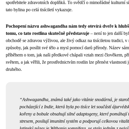
spotřebitele zdravotních doplňků. To svědčí o mimořádné kulturní síle
tato bylina po celá tisíciletí vykazuje.
Pochopení názvu ashwagandha nám tedy otevírá dveře k hlub
tomu, co tato rostlina skutečně představuje
– není to jen další by
obchodě se zdravou výživou, ale živý odkaz na tisíciletou tradici, v n
způsoby, jak posílit své tělo a mysl pomocí darů přírody. Název sá
příběhem o tom, jak naši předkové chápali vztah mezi člověkem, př
světem, a jak věřili, že prostřednictvím rostlin lze přenést vlastnost
druhého.
Ashwagandha, známá také jako vitánie snodárná, je starob
pocházející z Indie, která byla po tisíce let součástí ájurvéds
kořeny a bobule obsahují silné adaptogeny, které pomáhají t
stresem, posilují imunitní systém a podporují celkovou vitalitu
latinský název je Withania somnifera, se stala jedním z nej