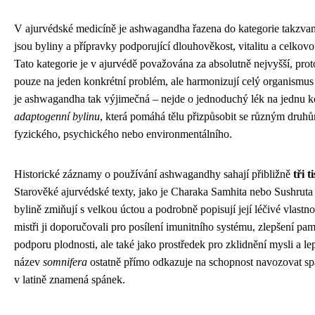
V ajurvédské medicíně je ashwagandha řazena do kategorie takzv
jsou byliny a přípravky podporující dlouhověkost, vitalitu a celko
Tato kategorie je v ajurvédě považována za absolutně nejvyšší, pro
pouze na jeden konkrétní problém, ale harmonizují celý organismus 
je ashwagandha tak výjimečná – nejde o jednoduchý lék na jednu k
adaptogenní bylinu
, která pomáhá tělu přizpůsobit se různým druhů
fyzického, psychického nebo environmentálního.
Historické záznamy o používání ashwagandhy sahají přibližně
tři t
Starověké ajurvédské texty, jako je Charaka Samhita nebo Sushruta 
bylině zmiňují s velkou úctou a podrobně popisují její léčivé vlastnos
mistři ji doporučovali pro posílení imunitního systému, zlepšení pam
podporu plodnosti, ale také jako prostředek pro zklidnění mysli a le
název
somnifera
ostatně přímo odkazuje na schopnost navozovat s
v latině znamená spánek.