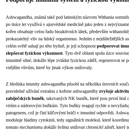
Ashwagandha, známá také pod latinským názvem Withania somnifera,
po tisíce let využívá v ajurvédské medicíně jako jeden z nejvýznamn
kořen obsahuje celou řadu bioaktivních látek, především withanolidy
prokazatelný vliv na lidský organismus. Jedním z nejdůležitějších as
celém světě sahají po této bylině, je její schopnost
podporovat imun
zlepšovat fyzickou výkonnost
. Tyto dvě oblasti spolu úzce souvisej
imunitně silné, dokáže lépe zvládat fyzickou zátěž, regenerovat se p
vnějším vlivům, které by jinak výkon snižovaly.
Z hlediska imunity ashwagandha působí na několika úrovních součas
pravidelné užívání extraktu z kořene ashwagandhy
zvyšuje aktivit
zabíječských buněk
, takzvaných NK buněk, které jsou první linií 
virům a nádorovým buňkám. Tyto buňky reagují rychle a nevyžadují
patogenem, což je činí klíčovými hráči v imunitní odpovědi. Ashw
moduluje hladiny cytokinů, tedy signálních molekul, které koordinu
tomuto mechanismu dokáže bylina snižovat chronický zánět
, který 