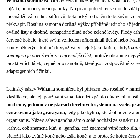
Withania somnifera
patří do čeledi lilkovitých, tedy Solanaceae, d
rajčata, brambory nebo papriky. Na první pohled by se mohlo zdát p
mocná léčivá rostlina sdílí svůj botanický rod s těmito běžnými zele
překvapit. Rostlina samotná dorůstá výšky přibližně jednoho až jed
oválné listy a drobné, nenápadné žluté nebo zelené květy. Plody a
červené bobule, které svým vzhledem připomínají třešně nebo fyzali
jsou v některých kulturách využívány stejně jako kořen, i když
koře
somnifera je považován za nejcennější část
, protože obsahuje nejvy
bioaktivních látek, zejména witanolidů, které jsou zodpovědné za vě
adaptogenních účinků.
Latinský název Withania somnifera byl přiřazen této rostlině v rám
klasifikace, ale její používání sahá tisíce let zpět do dávné minulosti
medicíně, jednom z nejstarších léčebných systémů na světě, je
označována jako „rasayana
, tedy jako bylina, která obnovuje a o
organismus. Název ashwagandha sám o sobě pochází ze sanskrtu a s
„ashva, což znamená kůň, a „gandha, což znamená vůně nebo síla. 
přeložit jako „vůně koně nebo „síla koně, a to proto, že kořen čerst