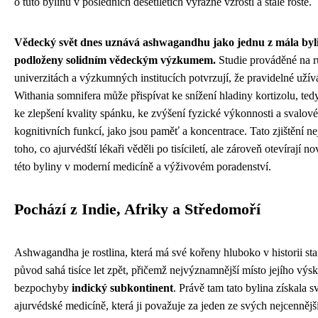
o tuto bylinu v posledních desetiletích výrazně vzrostl a stále roste.
Vědecký svět dnes uznává ashwagandhu jako jednu z mála bylin
podloženy solidním vědeckým výzkumem.
Studie prováděné na 
univerzitách a výzkumných institucích potvrzují, že pravidelné užív
Withania somnifera může přispívat ke snížení hladiny kortizolu, te
ke zlepšení kvality spánku, ke zvýšení fyzické výkonnosti a svalové 
kognitivních funkcí, jako jsou paměť a koncentrace. Tato zjištění n
toho, co ajurvédští lékaři věděli po tisíciletí, ale zároveň otevírají 
této byliny v moderní medicíně a výživovém poradenství.
Pochází z Indie, Afriky a Středomoří
Ashwagandha je rostlina, která má své kořeny hluboko v historii star
původ sahá tisíce let zpět, přičemž nejvýznamnější místo jejího výsk
bezpochyby
indický subkontinent
. Právě tam tato bylina získala s
ajurvédské medicíně, která ji považuje za jeden ze svých nejcenněj