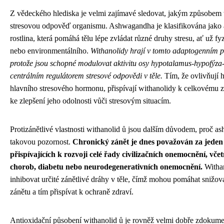
Z vědeckého hlediska je velmi zajímavé sledovat, jakým způsobem 
stresovou odpověď organismu. Ashwagandha je klasifikována jako 
rostlina, která pomáhá tělu lépe zvládat různé druhy stresu, ať už f
nebo environmentálního.
Withanolidy hrají v tomto adaptogenním pů
protože jsou schopné modulovat aktivitu osy hypotalamus-hypofýza-
centrálním regulátorem stresové odpovědi v těle.
Tím, že ovlivňují h
hlavního stresového hormonu, přispívají withanolidy k celkovému 
ke zlepšení jeho odolnosti vůči stresovým situacím.
Protizánětlivé vlastnosti withanolid ů jsou dalším důvodem, proč a
takovou pozornost.
Chronický zánět je dnes považován za jeden 
přispívajících k rozvoji celé řady civilizačních onemocnění, vče
chorob, diabetu nebo neurodegenerativních onemocnění.
Withan
inhibovat určité zánětlivé dráhy v těle, čímž mohou pomáhat snižo
zánětu a tím přispívat k ochraně zdraví.
Antioxidační působení withanolid ů je rovněž velmi dobře zdokume