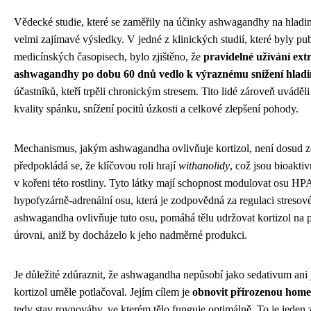
Vědecké studie, které se zaměřily na účinky ashwagandhy na hladinu
velmi zajímavé výsledky. V jedné z klinických studií, které byly p
medicínských časopisech, bylo zjištěno, že
pravidelné užívání ext
ashwagandhy po dobu 60 dnů vedlo k výraznému snížení hladin
účastníků, kteří trpěli chronickým stresem. Tito lidé zároveň uváděl
kvality spánku, snížení pocitů úzkosti a celkové zlepšení pohody.
Mechanismus, jakým ashwagandha ovlivňuje kortizol, není dosud zc
předpokládá se, že klíčovou roli hrají
withanolidy
, což jsou bioakti
v kořeni této rostliny. Tyto látky mají schopnost modulovat osu H
hypofyzárně-adrenální osu, která je zodpovědná za regulaci stresové
ashwagandha ovlivňuje tuto osu, pomáhá tělu udržovat kortizol na p
úrovni, aniž by docházelo k jeho nadměrné produkci.
Je důležité zdůraznit, že ashwagandha nepůsobí jako sedativum ani 
kortizol uměle potlačoval. Jejím cílem je
obnovit přirozenou hom
tedy stav rovnováhy, ve kterém tělo funguje optimálně. To je jeden 