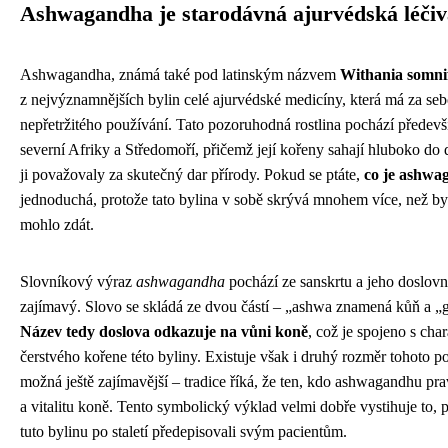
Ashwagandha je starodávná ajurvédská léčiv
Ashwagandha, známá také pod latinským názvem
Withania somni
z nejvýznamnějších bylin celé ajurvédské medicíny, která má za sebo
nepřetržitého používání. Tato pozoruhodná rostlina pochází předevší
severní Afriky a Středomoří, přičemž její kořeny sahají hluboko do d
ji považovaly za skutečný dar přírody. Pokud se ptáte,
co je ashwa
jednoduchá, protože tato bylina v sobě skrývá mnohem více, než by
mohlo zdát.
Slovníkový výraz
ashwagandha
pochází ze sanskrtu a jeho doslov
zajímavý. Slovo se skládá ze dvou částí – „ashwa znamená kůň a 
Název tedy doslova odkazuje na vůni koně
, což je spojeno s cha
čerstvého kořene této byliny. Existuje však i druhý rozměr tohoto p
možná ještě zajímavější – tradice říká, že ten, kdo ashwagandhu prav
a vitalitu koně. Tento symbolický výklad velmi dobře vystihuje to, p
tuto bylinu po staletí předepisovali svým pacientům.