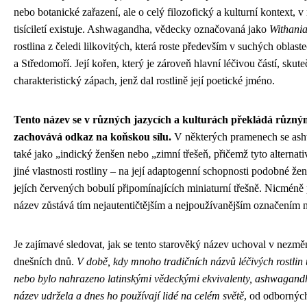
nebo botanické zařazení, ale o celý filozofický a kulturní kontext, v
tisíciletí existuje. Ashwagandha, vědecky označovaná jako
Withania
rostlina z čeledi lilkovitých, která roste především v suchých oblast
a Středomoří. Její kořen, který je zároveň hlavní léčivou částí, sku
charakteristický zápach, jenž dal rostlině její poetické jméno.
Tento název se v různých jazycích a kulturách překládá různým
zachovává odkaz na koňskou sílu.
V některých pramenech se as
také jako „indický ženšen nebo „zimní třešeň, přičemž tyto alternat
jiné vlastnosti rostliny – na její adaptogenní schopnosti podobné ž
jejích červených bobulí připomínajících miniaturní třešně. Nicméně
název zůstává tím nejautentičtějším a nejpoužívanějším označením 
Je zajímavé sledovat, jak se tento starověký název uchoval v nezm
dnešních dnů.
V době, kdy mnoho tradičních názvů léčivých rostli
nebo bylo nahrazeno latinskými vědeckými ekvivalenty, ashwagandha
název udržela a dnes ho používají lidé na celém světě
, od odbornýc