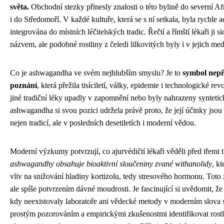
světa.
Obchodní stezky přinesly znalosti o této bylině do severní Af
i do Středomoří. V každé kultuře, která se s ní setkala, byla rychle 
integrována do místních léčitelských tradic. Řečtí a římští lékaři ji 
názvem, ale podobné rostliny z čeledi lilkovitých byly i v jejich me
Co je ashwagandha ve svém nejhlubším smyslu? Je to
symbol nepře
poznání
, která přežila tisíciletí, války, epidemie i technologické 
jiné tradiční léky upadly v zapomnění nebo byly nahrazeny syntetic
ashwagandha si svou pozici udržela právě proto, že její účinky jsou
nejen tradicí, ale v posledních desetiletích i moderní vědou.
Moderní výzkumy potvrzují, co ajurvédičtí lékaři věděli před třemi ti
ashwagandhy obsahuje bioaktivní sloučeniny zvané withanolidy
, k
vliv na snižování hladiny kortizolu, tedy stresového hormonu. Toto z
ale spíše potvrzením dávné moudrosti. Je fascinující si uvědomit, že 
kdy neexistovaly laboratoře ani vědecké metody v moderním slova 
prostým pozorováním a empirickými zkušenostmi identifikovat rostli