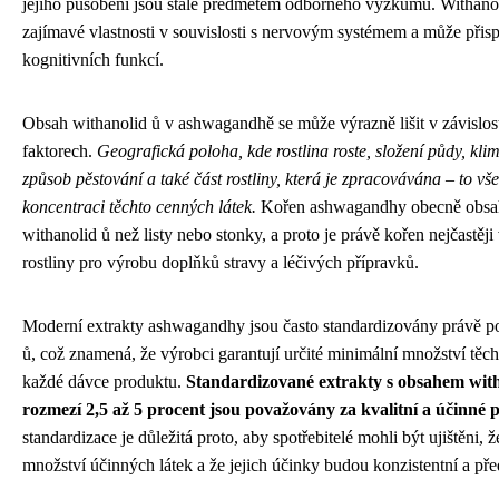
jejího působení jsou stále předmětem odborného výzkumu. Withano
zajímavé vlastnosti v souvislosti s nervovým systémem a může přisp
kognitivních funkcí.
Obsah withanolid ů v ashwagandhě se může výrazně lišit v závislost
faktorech.
Geografická poloha, kde rostlina roste, složení půdy, kli
způsob pěstování a také část rostliny, která je zpracovávána – to vš
koncentraci těchto cenných látek.
Kořen ashwagandhy obecně obsah
withanolid ů než listy nebo stonky, a proto je právě kořen nejčastěji
rostliny pro výrobu doplňků stravy a léčivých přípravků.
Moderní extrakty ashwagandhy jsou často standardizovány právě p
ů, což znamená, že výrobci garantují určité minimální množství těch
každé dávce produktu.
Standardizované extrakty s obsahem with
rozmezí 2,5 až 5 procent jsou považovány za kvalitní a účinné 
standardizace je důležitá proto, aby spotřebitelé mohli být ujištěni, ž
množství účinných látek a že jejich účinky budou konzistentní a pře