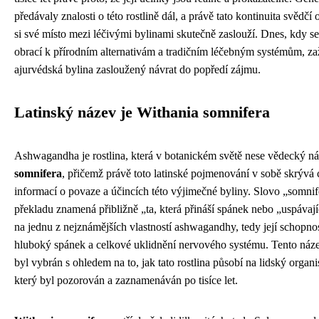
předávaly znalosti o této rostlině dál, a právě tato kontinuita svědč
si své místo mezi léčivými bylinami skutečně zaslouží. Dnes, kdy se 
obrací k přírodním alternativám a tradičním léčebným systémům, zaž
ajurvédská bylina zasloužený návrat do popředí zájmu.
Latinský název je Withania somnifera
Ashwagandha je rostlina, která v botanickém světě nese vědecký n
somnifera
, přičemž právě toto latinské pojmenování v sobě skrývá
informací o povaze a účincích této výjimečné byliny. Slovo „somnife
překladu znamená přibližně „ta, která přináší spánek nebo „uspávaj
na jednu z nejznámějších vlastností ashwagandhy, tedy její schopno
hluboký spánek a celkové uklidnění nervového systému. Tento náze
byl vybrán s ohledem na to, jak tato rostlina působí na lidský orga
který byl pozorován a zaznamenáván po tisíce let.