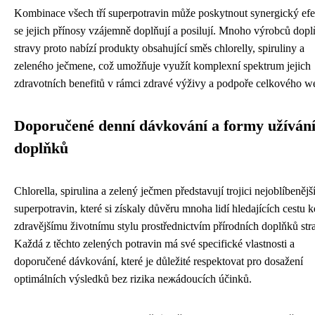
Kombinace všech tří superpotravin může poskytnout synergický efe
se jejich přínosy vzájemně doplňují a posilují. Mnoho výrobců dop
stravy proto nabízí produkty obsahující směs chlorelly, spiruliny a
zeleného ječmene, což umožňuje využít komplexní spektrum jejich
zdravotních benefitů v rámci zdravé výživy a podpoře celkového we
Doporučené denní dávkování a formy užíván
doplňků
Chlorella, spirulina a zelený ječmen představují trojici nejoblíbenějš
superpotravin, které si získaly důvěru mnoha lidí hledajících cestu k
zdravějšímu životnímu stylu prostřednictvím přírodních doplňků str
Každá z těchto zelených potravin má své specifické vlastnosti a
doporučené dávkování, které je důležité respektovat pro dosažení
optimálních výsledků bez rizika nежádoucích účinků.