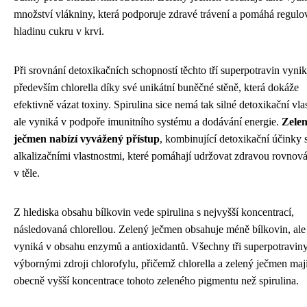
množství vlákniny, která podporuje zdravé trávení a pomáhá regulo
hladinu cukru v krvi.
Při srovnání detoxikačních schopností těchto tří superpotravin vyni
především chlorella díky své unikátní buněčné stěně, která dokáže
efektivně vázat toxiny. Spirulina sice nemá tak silné detoxikační vlas
ale vyniká v podpoře imunitního systému a dodávání energie.
Zele
ječmen nabízí vyvážený přístup
, kombinující detoxikační účinky 
alkalizačními vlastnostmi, které pomáhají udržovat zdravou rovno
v těle.
Z hlediska obsahu bílkovin vede spirulina s nejvyšší koncentrací,
následovaná chlorellou. Zelený ječmen obsahuje méně bílkovin, ale
vyniká v obsahu enzymů a antioxidantů. Všechny tři superpotraviny
výbornými zdroji chlorofylu, přičemž chlorella a zelený ječmen maj
obecně vyšší koncentrace tohoto zeleného pigmentu než spirulina.