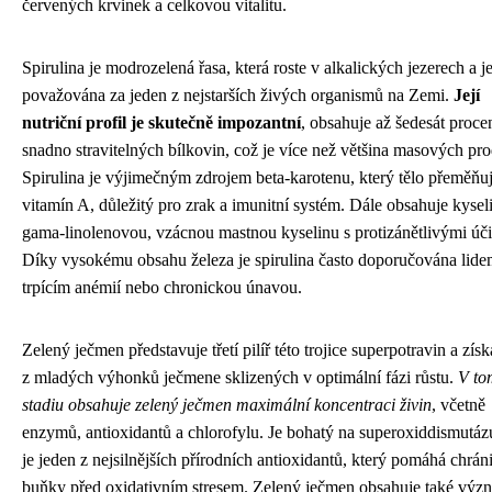
červených krvinek a celkovou vitalitu.
Spirulina je modrozelená řasa, která roste v alkalických jezerech a j
považována za jeden z nejstarších živých organismů na Zemi.
Její
nutriční profil je skutečně impozantní
, obsahuje až šedesát proce
snadno stravitelných bílkovin, což je více než většina masových pr
Spirulina je výjimečným zdrojem beta-karotenu, který tělo přeměňu
vitamín A, důležitý pro zrak a imunitní systém. Dále obsahuje kysel
gama-linolenovou, vzácnou mastnou kyselinu s protizánětlivými úč
Díky vysokému obsahu železa je spirulina často doporučována lid
trpícím anémií nebo chronickou únavou.
Zelený ječmen představuje třetí pilíř této trojice superpotravin a zís
z mladých výhonků ječmene sklizených v optimální fázi růstu.
V to
stadiu obsahuje zelený ječmen maximální koncentraci živin
, včetně
enzymů, antioxidantů a chlorofylu. Je bohatý na superoxiddismutáz
je jeden z nejsilnějších přírodních antioxidantů, který pomáhá chráni
buňky před oxidativním stresem. Zelený ječmen obsahuje také vý