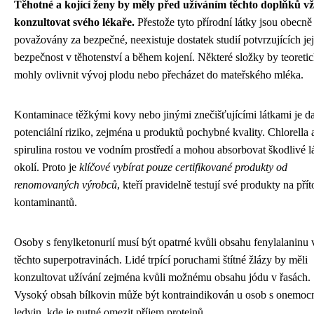
Těhotné a kojící ženy by měly před užíváním těchto doplňků v
konzultovat svého lékaře.
Přestože tyto přírodní látky jsou obecně
považovány za bezpečné, neexistuje dostatek studií potvrzujících je
bezpečnost v těhotenství a během kojení. Některé složky by teoreti
mohly ovlivnit vývoj plodu nebo přecházet do mateřského mléka.
Kontaminace těžkými kovy nebo jinými znečišťujícími látkami je da
potenciální riziko, zejména u produktů pochybné kvality. Chlorella 
spirulina rostou ve vodním prostředí a mohou absorbovat škodlivé l
okolí. Proto je
klíčové vybírat pouze certifikované produkty od
renomovaných výrobců
, kteří pravidelně testují své produkty na pří
kontaminantů.
Osoby s fenylketonurií musí být opatrné kvůli obsahu fenylalaninu 
těchto superpotravinách. Lidé trpící poruchami štítné žlázy by měli
konzultovat užívání zejména kvůli možnému obsahu jódu v řasách.
Vysoký obsah bílkovin může být kontraindikován u osob s onemo
ledvin, kde je nutné omezit příjem proteinů.