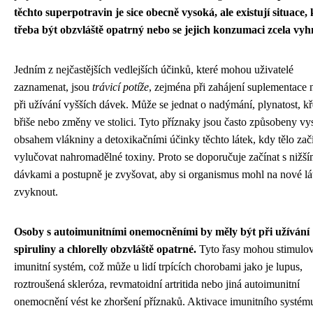
těchto superpotravin je sice obecně vysoká, ale existují situace, 
třeba být obzvláště opatrný nebo se jejich konzumaci zcela vyh
Jedním z nejčastějších vedlejších účinků, které mohou uživatelé
zaznamenat, jsou
trávicí potíže
, zejména při zahájení suplementace 
při užívání vyšších dávek. Může se jednat o nadýmání, plynatost, k
břiše nebo změny ve stolici. Tyto příznaky jsou často způsobeny v
obsahem vlákniny a detoxikačními účinky těchto látek, kdy tělo zač
vylučovat nahromadělné toxiny. Proto se doporučuje začínat s nižší
dávkami a postupně je zvyšovat, aby si organismus mohl na nové lá
zvyknout.
Osoby s autoimunitními onemocněními by měly být při užívání
spiruliny a chlorelly obzvláště opatrné.
Tyto řasy mohou stimulov
imunitní systém, což může u lidí trpících chorobami jako je lupus,
roztroušená skleróza, revmatoidní artritida nebo jiná autoimunitní
onemocnění vést ke zhoršení příznaků. Aktivace imunitního systé