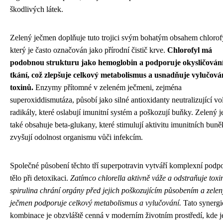
škodlivých látek.
Zelený ječmen doplňuje tuto trojici svým bohatým obsahem chlorof
který je často označován jako přírodní čistič krve.
Chlorofyl má
podobnou strukturu jako hemoglobin a podporuje okysličován
tkání, což zlepšuje celkový metabolismus a usnadňuje vylučová
toxinů.
Enzymy přítomné v zeleném ječmeni, zejména
superoxiddismutáza, působí jako silné antioxidanty neutralizující vo
radikály, které oslabují imunitní systém a poškozují buňky. Zelený 
také obsahuje beta-glukany, které stimulují aktivitu imunitních buně
zvyšují odolnost organismu vůči infekcím.
Společné působení těchto tří superpotravin vytváří komplexní podp
tělo při detoxikaci.
Zatímco chlorella aktivně váže a odstraňuje toxi
spirulina chrání orgány před jejich poškozujícím působením a zelen
ječmen podporuje celkový metabolismus a vylučování.
Tato synergi
kombinace je obzvláště cenná v moderním životním prostředí, kde je