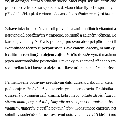
zvýšit absorpci železa
v tenkém střevě. Stačí vypít sklenici čerstvéh
pomerančového džusu společně s dávkou chlorelly nebo spiruliny,
případně přidat plátky citronu do smoothie s těmito zelenými řasami
Zdravé tuky hrají klíčovou roli při vstřebávání lipofilních vitamínů a
karotenoidů obsažených v chlorelle, spirulině a zeleném ječmeni. Be
karoten, vitaminy A, E a K potřebují pro svou absorpci přítomnost l
Kombinace těchto superpotravin s avokádem, ořechy, semínky
kvalitním rostlinným olejem
zajistí, že tělo dokáže využít maxim
jejich antioxidačního potenciálu. Prakticky to znamená přidat do sm
s chlorellou lžíci lněného oleje, mandlové máslo nebo několik ořech
Fermentované potraviny představují další důležitou skupinu, která
podporuje vstřebávání živin ze zelených superpotravin. Probiotika
obsažená v kysaném zelí, kimchi, kefíru nebo jogurtu
zlepšují zdrav
střevní mikroflóry, což má přímý vliv na schopnost organismu abso
vitaminy, minerály a další bioaktivní látky
. Konzumace chlorelly ne
spiruliny společně s fermentovanými potravinami vytváří ideální pro