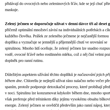
přidávají do ovocných nebo zeleninových šťáv, kde se její chuť při
maskuje.
Zelený ječmen se doporučuje užívat v denní dávce tři až deset
přičemž optimální množství závisí na individuálních potřebách a cíl
každého člověka. Prášek ze zeleného ječmene je nejčastější formou
doplňku a vyznačuje se jemnější a příjemnější chutí ve srovnání se
spirulinou. Mnoho lidí oceňuje, že zelený ječmen lze snadno rozpust
vodě, ovocné šťávě nebo rostlinném mléku, což z něj činí velmi pra
doplněk pro ranní rutinu.
Důležitým aspektem užívání těchto doplňků je
načasování jejich př
během dne
. Chlorellu je nejlepší užívat ráno nalačno nebo večer př
spaním, protože podporuje detoxikační procesy, které probíhají pře
v noci. Spirulinu lze konzumovat kdykoliv během dne, mnoho sport
však preferuje před tréninkem díky jejímu vysokému obsahu bílkov
energie. Zelený ječmen se osvědčil především jako ranní nápoj, kte