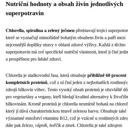
Nutriční hodnoty a obsah živin jednotlivých
superpotravin
Chlorella, spirulina a zelený ječmen
představují trojici superpotra
které se vyznačují mimořádně bohatým obsahem živin a patří mezi
nejcennější doplňky stravy v oblasti zdravé výživy. Každá z těchto
superpotravin má své specifické nutriční vlastnosti, které ji činí jed
a prospěšnou pro lidské zdraví.
Chlorella je sladkovodní řasa, která obsahuje
přibližně 60 procent
kompletních proteinů
, což z ní činí jeden z nejbohatších rostlinný
zdrojů bílkovin vůbec. Tento vysoký obsah proteinů je obzvláště dů
pro vegetariány a vegany, kteří hledají kvalitní alternativy k živoči
bílkovinám. Kromě proteinů je chlorella nesmírně bohatá na chlorof
který jí dává charakteristickou tmavě zelenou barvu. Obsahuje také
významné množství vitaminu B12, což je vzácné u rostlinných zdro
dále pak
železo, vápník, hořčík a zinek
. Chlorella je také zdrojem