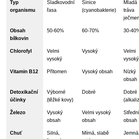
Typ
Sladkovodní
Sinice
Mladá
organismu
řasa
(cyanobakterie)
tráva
ječme
Obsah
50-60%
60-70%
30-40
bílkovin
Chlorofyl
Velmi
Vysoký
Velmi
vysoký
vysoký
Vitamin B12
Přítomen
Vysoký obsah
Nízký
obsah
Detoxikační
Výborné
Dobré
Dobré
účinky
(těžké kovy)
(alkali
Železo
Vysoký
Velmi vysoký
Středn
obsah
obsah
obsah
Chuť
Silná,
Mírná, slabě
Jemná