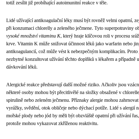
totiž zesílit již probíhající autoimunitní reakce v těle.
Lidé užívající antikoagulační léky musí být rovněž velmi opatrní, z
při konzumaci chlorelly a zeleného ječmene. Tyto superpotraviny o
vysoké množství vitaminu K
, který hraje klíčovou roli v procesu srá
krve. Vitamin K může snižovat účinnost léků jako warfarin nebo ji
antikoagulancií, což může vést k nebezpečným komplikacím. Proto 
nezbytné konzultovat užívání těchto doplňků s lékařem a případně u
dávkování léků.
Alergické reakce představují další možné riziko. Ačkoliv jsou vzácn
některé osoby mohou být přecitlivělé na složky obsažené v chlorelle
spirulině nebo zeleném ječmenu. Příznaky alergie mohou zahrnovat
vyrážky, svědění, otok obličeje nebo dýchací potíže. Lidé s alergií n
mořské plody nebo jód by měli být obzvláště opatrní při užívání řas,
protože mohou vykazovat zkříženou reaktivitu.