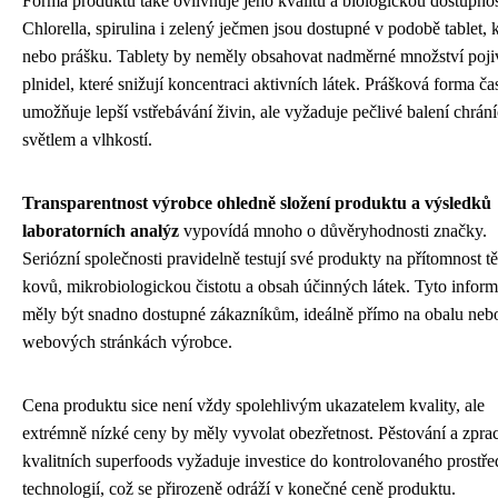
Forma produktu také ovlivňuje jeho kvalitu a biologickou dostupnos
Chlorella, spirulina i zelený ječmen jsou dostupné v podobě tablet, k
nebo prášku. Tablety by neměly obsahovat nadměrné množství poji
plnidel, které snižují koncentraci aktivních látek. Prášková forma ča
umožňuje lepší vstřebávání živin, ale vyžaduje pečlivé balení chrání
světlem a vlhkostí.
Transparentnost výrobce ohledně složení produktu a výsledků
laboratorních analýz
vypovídá mnoho o důvěryhodnosti značky.
Seriózní společnosti pravidelně testují své produkty na přítomnost 
kovů, mikrobiologickou čistotu a obsah účinných látek. Tyto infor
měly být snadno dostupné zákazníkům, ideálně přímo na obalu neb
webových stránkách výrobce.
Cena produktu sice není vždy spolehlivým ukazatelem kvality, ale
extrémně nízké ceny by měly vyvolat obezřetnost. Pěstování a zpra
kvalitních superfoods vyžaduje investice do kontrolovaného prostře
technologií, což se přirozeně odráží v konečné ceně produktu.