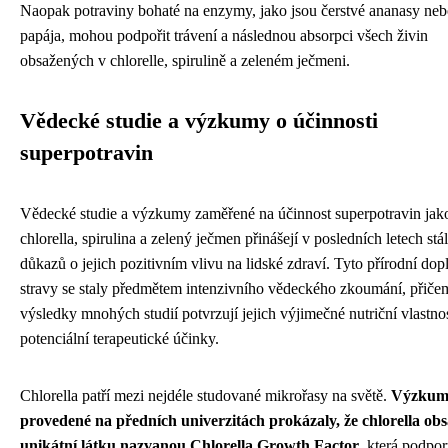
Naopak potraviny bohaté na enzymy, jako jsou čerstvé ananasy ne
papája, mohou podpořit trávení a následnou absorpci všech živin
obsažených v chlorelle, spirulině a zeleném ječmeni.
Vědecké studie a výzkumy o účinnosti
superpotravin
Vědecké studie a výzkumy zaměřené na účinnost superpotravin jak
chlorella, spirulina a zelený ječmen přinášejí v posledních letech stá
důkazů o jejich pozitivním vlivu na lidské zdraví. Tyto přírodní dop
stravy se staly předmětem intenzivního vědeckého zkoumání, přiče
výsledky mnohých studií potvrzují jejich výjimečné nutriční vlastnos
potenciální terapeutické účinky.
Chlorella patří mezi nejdéle studované mikrořasy na světě.
Výzkum
provedené na předních univerzitách prokázaly, že chlorella ob
unikátní látku nazvanou Chlorella Growth Factor
, která podpor