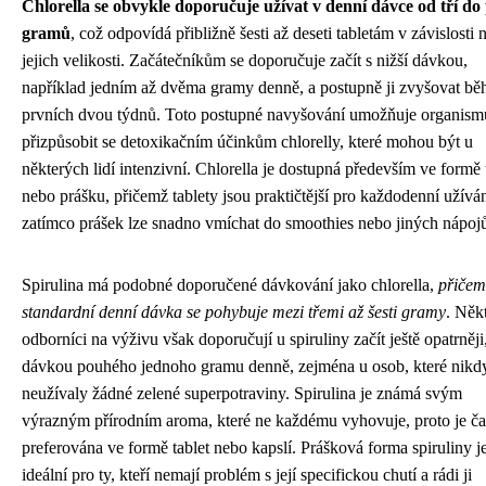
Chlorella se obvykle doporučuje užívat v denní dávce od tří do 
gramů
, což odpovídá přibližně šesti až deseti tabletám v závislosti 
jejich velikosti. Začátečníkům se doporučuje začít s nižší dávkou,
například jedním až dvěma gramy denně, a postupně ji zvyšovat b
prvních dvou týdnů. Toto postupné navyšování umožňuje organism
přizpůsobit se detoxikačním účinkům chlorelly, které mohou být u
některých lidí intenzivní. Chlorella je dostupná především ve formě 
nebo prášku, přičemž tablety jsou praktičtější pro každodenní užíván
zatímco prášek lze snadno vmíchat do smoothies nebo jiných nápoj
Spirulina má podobné doporučené dávkování jako chlorella,
přičem
standardní denní dávka se pohybuje mezi třemi až šesti gramy
. Někt
odborníci na výživu však doporučují u spiruliny začít ještě opatrněji,
dávkou pouhého jednoho gramu denně, zejména u osob, které nikdy
neužívaly žádné zelené superpotraviny. Spirulina je známá svým
výrazným přírodním aroma, které ne každému vyhovuje, proto je ča
preferována ve formě tablet nebo kapslí. Prášková forma spiruliny j
ideální pro ty, kteří nemají problém s její specifickou chutí a rádi ji