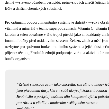
denně vystaveno působení pesticidů, průmyslových znečišťujících l
léčiv a dalších chemických substancí.
Pro optimální podporu imunitního systému je důležitý vysoký obsa
vitamínů a minerálů v těchto superpotravinách. Vitamin C, vitamin E
karoten a selen obsažené v této trojici působí jako antioxidanty chrá
imunitní buňky před oxidativním stresem. Železo, zinek a měď jsou
nezbytné pro správnou funkci imunitního systému a jejich dostateč
příjem z těchto přírodních zdrojů podporuje tvorbu a aktivitu obran
buněk organismu.
Zelené superpotraviny jako chlorella, spirulina a mladý j
jsou přírodními dary, které v sobě ukrývají koncentrovanou
životní sílu a poskytují našemu tělu komplexní výživu potře
pro zdraví a vitalitu v moderním světě plném stresu a
znečištění.