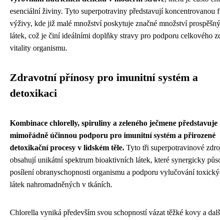
esenciální živiny. Tyto superpotraviny představují koncentrovanou 
výživy, kde již malé množství poskytuje značné množství prospěšn
látek, což je činí ideálními doplňky stravy pro podporu celkového z
vitality organismu.
Zdravotní přínosy pro imunitní systém a
detoxikaci
Kombinace chlorelly, spiruliny a zeleného ječmene představuje
mimořádně účinnou podporu pro imunitní systém a přirozené
detoxikační procesy v lidském těle.
Tyto tři superpotravinové zdro
obsahují unikátní spektrum bioaktivních látek, které synergicky půs
posílení obranyschopnosti organismu a podporu vylučování toxick
látek nahromadněných v tkáních.
Chlorella vyniká především svou schopností vázat těžké kovy a dalš