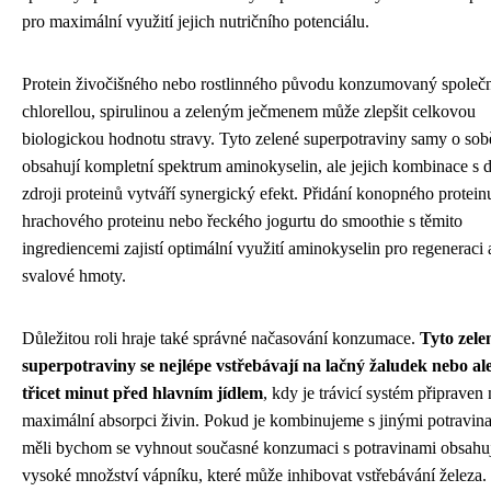
pro maximální využití jejich nutričního potenciálu.
Protein živočišného nebo rostlinného původu konzumovaný společn
chlorellou, spirulinou a zeleným ječmenem může zlepšit celkovou
biologickou hodnotu stravy. Tyto zelené superpotraviny samy o sob
obsahují kompletní spektrum aminokyselin, ale jejich kombinace s d
zdroji proteinů vytváří synergický efekt. Přidání konopného protein
hrachového proteinu nebo řeckého jogurtu do smoothie s těmito
ingrediencemi zajistí optimální využití aminokyselin pro regeneraci a
svalové hmoty.
Důležitou roli hraje také správné načasování konzumace.
Tyto zele
superpotraviny se nejlépe vstřebávají na lačný žaludek nebo al
třicet minut před hlavním jídlem
, kdy je trávicí systém připraven 
maximální absorpci živin. Pokud je kombinujeme s jinými potravin
měli bychom se vyhnout současné konzumaci s potravinami obsahu
vysoké množství vápníku, které může inhibovat vstřebávání železa.