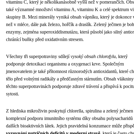
vitaminu C, který je několikanásobně vyšší než v pomerančích. Ob
také významné množství vitaminu A, vitaminu K a celé spektrum v
skupiny B. Mezi minerály vyniká obsah vápníku, který je dokonce 
než v mléce, dále pak železo, hořčík a draslík. Zelený ječmen je bo
enzymy, zejména superoxiddismutázu, která působí jako silný antio
chránící buňky před oxidativním stresem.
Všechny tři superpotraviny sdílejí
vysoký obsah chlorofylu
, který
podporuje detoxikaci organismu a oxygenaci krve. Společným
jmenovatelem je také přítomnost různorodých antioxidantů, které ch
tělo před volnými radikály a předčasným stárnutím. Obsah vlákniny
těchto superpotravinách podporuje zdravé trávení a přispívá k pocit
sytosti.
Z hlediska mikroživin poskytují chlorella, spirulina a zelený ječmen
komplexní podporu imunitního systému díky obsahu polysacharidů
dalších bioaktivních látek. Jejich pravidelná konzumace může přispě
vyrovnání nutričních deficitů v moderní stravě
, která je často c