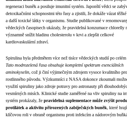
regeneraci buněk a posiluje imunitní systém. Japonští vědci se zabýv
detoxikačními schopnostmi této řasy a zjistili, že dokáže vázat těžk
a další toxické látky v organismu. Studie publikované v renomovan
vědeckých časopisech ukázaly, že pravidelná konzumace chlorelly
významně snížit hladinu cholesterolu v krvi a zlepšit celkové
kardiovaskulární zdraví.
Spirulina byla předmětem více než tisíce vědeckých studií po celém 
Tato modrozelená řasa obsahuje kompletní spektrum esenciálních
aminokyselin
, což ji činí výjimečným zdrojem vysoce kvalitního pr
rostlinného původu. Výzkumníci z NASA dokonce zkoumali možn
využití spiruliny jako zdroje potravy pro astronauty při dlouhodobý
vesmírných misích. Klinické studie zaměřené na vliv spiruliny na im
systém prokázaly, že
pravidelná suplementace může zvýšit prod
protilátek a aktivitu přirozených zabíječských buněk
, které hrají
klíčovou roli v obraně organismu proti infekcím a nádorovým buňk