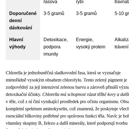
řasová
rybí
travnat
Doporučené
3-5 gramů
3-5 gramů
5-10 g
denní
dávkování
Hlavní
Detoxikace,
Energie,
Alkaliz
výhody
podpora
vysoký protein
trávení
imunity
Chlorella je jednobuněčná sladkovodní řasa, která se vyznačuje
mimořádně vysokým obsahem chlorofylu. Tento zelený pigment je
zodpovědný za její intenzivní zelenou barvu a zároveň přináší výz
detoxikační účinky.
Chlorella má schopnost vázat těžké kovy a další
v těle, což z ní činí vynikající prostředek pro očistu organismu. Obs
kompletní spektrum aminokyselin, což znamená, že poskytuje všec
esenciální bílkoviny potřebné pro správnou funkci těla. Navíc je bo
vitamíny skupiny B, železo a další minerály, které podporují tvorbu