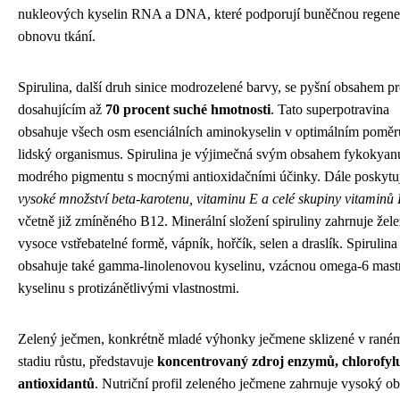
nukleových kyselin RNA a DNA, které podporují buněčnou regener
obnovu tkání.
Spirulina, další druh sinice modrozelené barvy, se pyšní obsahem pr
dosahujícím až
70 procent suché hmotnosti
. Tato superpotravina
obsahuje všech osm esenciálních aminokyselin v optimálním poměr
lidský organismus. Spirulina je výjimečná svým obsahem fykokyan
modrého pigmentu s mocnými antioxidačními účinky. Dále poskytu
vysoké množství beta-karotenu, vitaminu E a celé skupiny vitaminů
včetně již zmíněného B12. Minerální složení spiruliny zahrnuje žel
vysoce vstřebatelné formě, vápník, hořčík, selen a draslík. Spirulina
obsahuje také gamma-linolenovou kyselinu, vzácnou omega-6 mas
kyselinu s protizánětlivými vlastnostmi.
Zelený ječmen, konkrétně mladé výhonky ječmene sklizené v rané
stadiu růstu, představuje
koncentrovaný zdroj enzymů, chlorofyl
antioxidantů
. Nutriční profil zeleného ječmene zahrnuje vysoký o