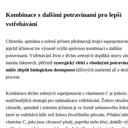
Kombinace s dalšími potravinami pro lepší
vstřebávání
Chlorella, spirulina a zelený ječmen představují trojici superpotravin
jejichž účinnost lze výrazně zvýšit správnou kombinací s dalšími
potravinami. Vstřebávání živin z těchto zelených doplňků stravy záv
mnoha faktorech, přičemž
synergický efekt s vhodnými potravin
může zlepšit biologickou dostupnost
klíčových nutrientů až o desí
procent.
Kombinace těchto zelených superpotravin s vitaminem C je jednou 
nejúčinnějších strategií pro optimalizace vstřebávání. Železo obsaže
chlorelle, spirulině i zeleném ječmeni je ve formě nehemového želez
které se vstřebává hůře než železo živočišného původu.
Přidání zdr
vitaminu C, jako jsou citrusové plody, paprika nebo kiwi, dokáže v