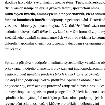
škodlivé látky díky své unikátní buněčné stěně.
Tento mikroskopi
druh řas obsahuje chlorella growth factor, specifickou směs
nukleových kyselin, aminokyselin a polysacharidů, která stimul
činnost imunitních buněk
a podporuje regeneraci tkání. Detoxikač
vlastnosti chlorelly jsou natolik výrazné, že dokáže účinně vázat rtu
kadmium, olovo a další těžké kovy, které se v těle hromadí z potrav
znečištěného ovzduší či amalgámových výplní. Pravidelná konzum
chlorelly napomáhá k jejich postupnému vylučování z organismu př
trávicí trakt.
Spirulina přispívá k podpoře imunitního systému díky vysokému o
fykokyanu, modrého pigmentu s prokázanými imunomodulačními ú
Tento pigment stimuluje produkci bílých krvinek, zvyšuje aktivitu
makrofágů a podporuje tvorbu protilátek.
Spirulina obsahuje také
polysacharidy, které aktivují přirozené zabijácké buňky a posilují c
obranyschopnost organismu proti patogenům. Z hlediska detoxikac
spirulina chrání játra před toxickým poškozením a podporuje jejich
regenerační schopnost, což je klíčové pro efektivní odbourávání