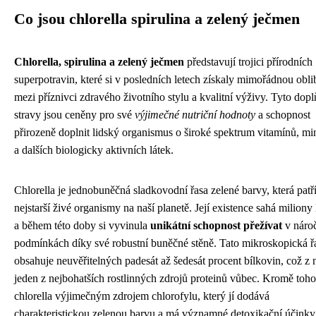
Co jsou chlorella spirulina a zelený ječmen
Chlorella, spirulina a zelený ječmen
představují trojici přírodních
superpotravin, které si v posledních letech získaly mimořádnou obli
mezi příznivci zdravého životního stylu a kvalitní výživy. Tyto dop
stravy jsou ceněny pro své
výjimečné nutriční hodnoty
a schopnost
přirozeně doplnit lidský organismus o široké spektrum vitamínů, mi
a dalších biologicky aktivních látek.
Chlorella je jednobuněčná sladkovodní řasa zelené barvy, která patř
nejstarší živé organismy na naší planetě. Její existence sahá miliony 
a během této doby si vyvinula
unikátní schopnost přežívat
v náro
podmínkách díky své robustní buněčné stěně. Tato mikroskopická ř
obsahuje neuvěřitelných padesát až šedesát procent bílkovin, což z n
jeden z nejbohatších rostlinných zdrojů proteinů vůbec. Kromě toho
chlorella výjimečným zdrojem chlorofylu, který jí dodává
charakteristickou zelenou barvu a má významné detoxikační účinky