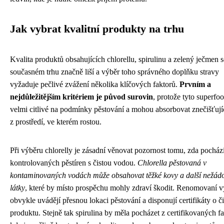
Jak vybrat kvalitní produkty na trhu
Kvalita produktů obsahujících chlorellu, spirulinu a zelený ječmen s
současném trhu značně liší a výběr toho správného doplňku stravy
vyžaduje pečlivé zvážení několika klíčových faktorů.
Prvním a
nejdůležitějším kritériem je původ surovin
, protože tyto superfo
velmi citlivé na podmínky pěstování a mohou absorbovat znečišťujíc
z prostředí, ve kterém rostou.
Při výběru chlorelly je zásadní věnovat pozornost tomu, zda pocház
kontrolovaných pěstíren s čistou vodou.
Chlorella pěstovaná v
kontaminovaných vodách může obsahovat těžké kovy a další nežád
látky
, které by místo prospěchu mohly zdraví škodit. Renomovaní v
obvykle uvádějí přesnou lokaci pěstování a disponují certifikáty o či
produktu. Stejně tak spirulina by měla pocházet z certifikovaných f