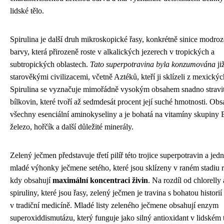
lidské tělo.
Spirulina je další druh mikroskopické řasy, konkrétně sinice modro
barvy, která přirozeně roste v alkalických jezerech v tropických a
subtropických oblastech.
Tato superpotravina byla konzumována
ji
starověkými civilizacemi, včetně Aztéků, kteří ji sklízeli z mexickýc
Spirulina se vyznačuje mimořádně vysokým obsahem snadno stravi
bílkovin, které tvoří až sedmdesát procent její suché hmotnosti. Obs
všechny esenciální aminokyseliny a je bohatá na vitamíny skupiny 
železo, hořčík a další důležité minerály.
Zelený ječmen představuje třetí pilíř této trojice superpotravin a jedn
mladé výhonky ječmene setého, které jsou sklízeny v raném stadiu r
kdy obsahují
maximální koncentraci živin
. Na rozdíl od chlorelly 
spiruliny, které jsou řasy, zelený ječmen je travina s bohatou historií
v tradiční medicíně. Mladé listy zeleného ječmene obsahují enzym
superoxiddismutázu, který funguje jako silný antioxidant v lidském t