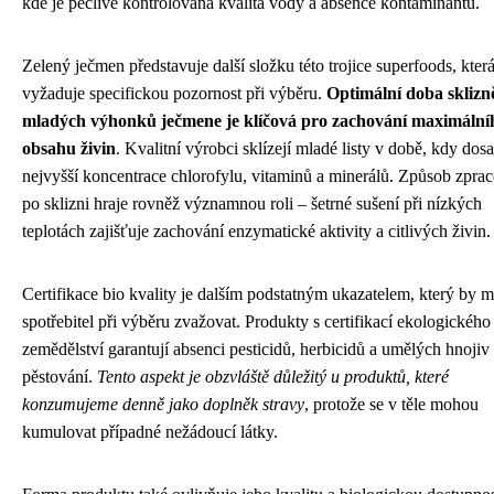
kde je pečlivě kontrolována kvalita vody a absence kontaminantů.
Zelený ječmen představuje další složku této trojice superfoods, kter
vyžaduje specifickou pozornost při výběru.
Optimální doba sklizn
mladých výhonků ječmene je klíčová pro zachování maximální
obsahu živin
. Kvalitní výrobci sklízejí mladé listy v době, kdy dosa
nejvyšší koncentrace chlorofylu, vitaminů a minerálů. Způsob zpra
po sklizni hraje rovněž významnou roli – šetrné sušení při nízkých
teplotách zajišťuje zachování enzymatické aktivity a citlivých živin.
Certifikace bio kvality je dalším podstatným ukazatelem, který by m
spotřebitel při výběru zvažovat. Produkty s certifikací ekologického
zemědělství garantují absenci pesticidů, herbicidů a umělých hnoji
pěstování.
Tento aspekt je obzvláště důležitý u produktů, které
konzumujeme denně jako doplněk stravy
, protože se v těle mohou
kumulovat případné nežádoucí látky.