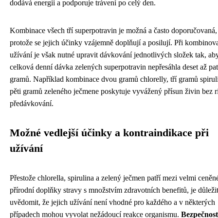
dodává energii a podporuje trávení po celý den.
Kombinace všech tří superpotravin je možná a často doporučovaná,
protože se jejich účinky vzájemně doplňují a posilují. Při kombino
užívání je však nutné upravit dávkování jednotlivých složek tak, ab
celková denní dávka zelených superpotravin nepřesáhla deset až pa
gramů. Například kombinace dvou gramů chlorelly, tří gramů spirul
pěti gramů zeleného ječmene poskytuje vyvážený přísun živin bez r
předávkování.
Možné vedlejší účinky a kontraindikace při
užívání
Přestože chlorella, spirulina a zelený ječmen patří mezi velmi ceněn
přírodní doplňky stravy s množstvím zdravotních benefitů, je důležit
uvědomit, že jejich užívání není vhodné pro každého a v některých
případech mohou vyvolat nežádoucí reakce organismu.
Bezpečnost