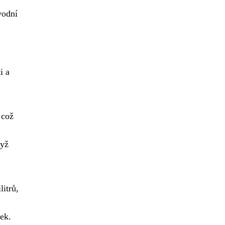
vodní
i a
 což
dyž
itrů,
ek.