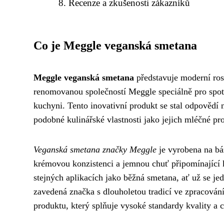
Recenze a zkušenosti zákazníků
Co je Meggle veganská smetana
Meggle veganská smetana
představuje moderní rost
renomovanou společností Meggle speciálně pro spotře
kuchyni. Tento inovativní produkt se stal odpovědí 
podobné kulinářské vlastnosti jako jejich mléčné pro
Veganská smetana značky Meggle
je vyrobena na báz
krémovou konzistenci a jemnou chuť připomínající k
stejných aplikacích jako běžná smetana, ať už se je
zavedená značka s dlouholetou tradicí ve zpracován
produktu, který splňuje vysoké standardy kvality a c