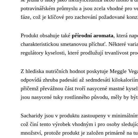
potravinářském průmyslu a jsou zcela vhodné pro ve
fáze, což je klíčové pro zachování požadované konz
Produkt obsahuje také
přírodní aromata
, která na
charakteristickou smetanovou příchuť. Některé vari
regulátory kyselosti, které prodlužují trvanlivost 
Z hlediska nutričních hodnot poskytuje Meggle Vegan 
odpovídá zhruba padesáti až sedmdesáti kilokalorií
přičemž převážnou část tvoří nasycené mastné kyseli
jsou nasycené tuky rostlinného původu, měly by bý
Sacharidy jsou v produktu zastoupeny v minimálním
což činí tento výrobek vhodným i pro osoby sledují
množství, protože produkt je založen primárně na tu