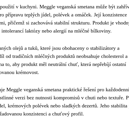
í použití v kuchyni. Meggle veganská smetana může být zahří
 pro přípravu teplých jídel, polévek a omáček. Její konzistence
i, přičemž si zachovává stabilní strukturu. Produkt je vhodn
 intolerancí laktózy nebo alergií na mléčné bílkoviny.
nných olejů a tuků, které jsou obohaceny o stabilizátory a
díl od tradičních mléčných produktů neobsahuje cholesterol a
 to, aby produkt měl neutrální chuť, která nepřebíjí ostatní
dovanou krémovost.
uje Meggle veganská smetana praktické řešení pro každodenn
tlinné verzi bez nutnosti kompromisů v chuti nebo textuře. 
ídel, krémových polévek nebo sladkých dezertů. Jeho stabilita 
žadovanou konzistenci a chuťový profil.