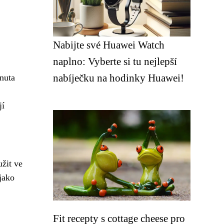
Nabijte své Huawei Watch
naplno: Vyberte si tu nejlepší
nabíječku na hodinky Huawei!
inuta
jí
žit ve
jako
Fit recepty s cottage cheese pro