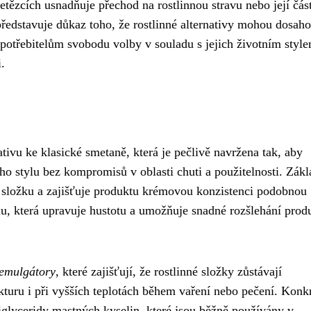
tězcích usnadňuje přechod na rostlinnou stravu nebo její čás
ředstavuje důkaz toho, že rostlinné alternativy mohou dosaho
 spotřebitelům svobodu volby v souladu s jejich životním styl
.
ativu ke klasické smetaně, která je pečlivě navržena tak, aby
o stylu bez kompromisů v oblasti chuti a použitelnosti. Zák
ní složku a zajišťuje produktu krémovou konzistenci podobnou
u, která upravuje hustotu a umožňuje snadné rozšlehání prod
 emulgátory
, které zajišťují, že rostlinné složky zůstávají
turu i při vyšších teplotách během vaření nebo pečení. Konk
iglyceridy mastných kyselin, které jsou běžně používány v