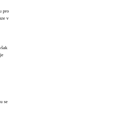
u pro
uze v
však
je
du se