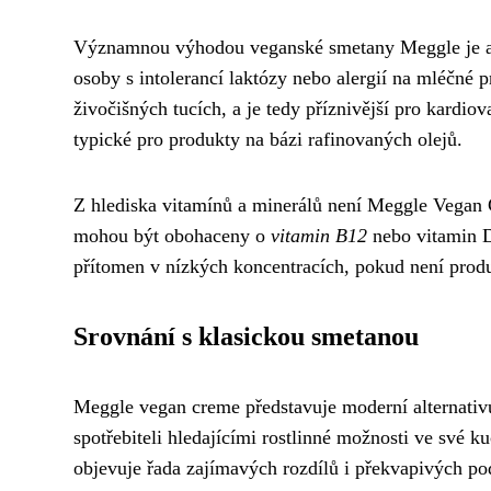
Významnou výhodou veganské smetany Meggle je abse
osoby s intolerancí laktózy nebo alergií na mléčné p
živočišných tucích, a je tedy příznivější pro kardio
typické pro produkty na bázi rafinovaných olejů.
Z hlediska vitamínů a minerálů není Meggle Vegan
mohou být obohaceny o
vitamin B12
nebo vitamin D
přítomen v nízkých koncentracích, pokud není produ
Srovnání s klasickou smetanou
Meggle vegan creme představuje moderní alternativu 
spotřebiteli hledajícími rostlinné možnosti ve své 
objevuje řada zajímavých rozdílů i překvapivých po