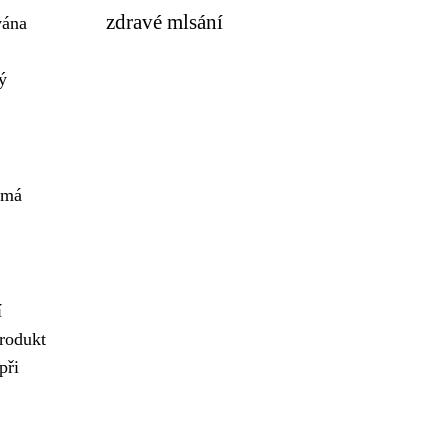
zdravé mlsání
vána
ý
 má
í
Produkt
při