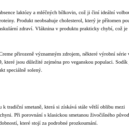
nce laktózy a mléčných bílkovin, což ji činí ideální volbo
roteiny. Produkt neobsahuje cholesterol, který je přítomen po
vaskulární zdraví. Vláknina v produktu prakticky chybí, což je
 Creme přirozeně významným zdrojem, některé výrobní série 
, které jsou důležité zejména pro veganskou populaci. Sodík 
kt speciálně solený.
k tradiční smetaně, která si získává stále větší oblibu mezi
kuchyni. Při porovnání s klasickou smetanou živočišného půvo
dobností, které stojí za podrobné prozkoumání.