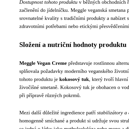
Dostupnost tohoto produktu
v běžných obchodních ře
začlenění do jídelníčku. Meggle veganská smetana p
srovnatelné kvality s tradičními produkty a nabízet
zdravotními potřebami nebo etickými přesvědčeními
Složení a nutriční hodnoty produktu
Meggle Vegan Creme
představuje rostlinnou altern
splňovala požadavky moderního veganského životníh
tohoto produktu je
kokosový tuk
, který tvoří hlav
živočišné smetaně. Kokosový tuk je obohacen o vod
při přípravě různých pokrmů.
Mezi další důležité ingredience patří
stabilizátory a
homogenně smíchané a produkt si udržuje svou struk
se jedná o látky jako methylcelulóza nebo mono a d