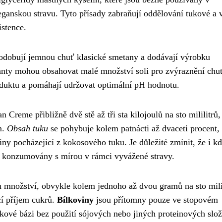
ganskou stravu. Tyto přísady zabraňují oddělování tukové a 
istence.
podobují jemnou chuť klasické smetany a dodávají výrobku
anty mohou obsahovat malé množství soli pro zvýraznění chut
produktu a pomáhají udržovat optimální pH hodnotu.
Creme přibližně dvě stě až tři sta kilojoulů na sto mililitrů,
m.
Obsah tuku
se pohybuje kolem patnácti až dvaceti procent,
ny pocházející z kokosového tuku. Je důležité zmínit, že i k
t konzumovány s mírou v rámci vyvážené stravy.
 množství, obvykle kolem jednoho až dvou gramů na sto milil
cí příjem cukrů.
Bílkoviny
jsou přítomny pouze ve stopovém
kové bázi bez použití sójových nebo jiných proteinových slož