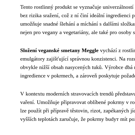
Tento rostlinný produkt se vyznačuje univerzálnost
bez rizika sražení, což z ní činí ideální ingredienci
umožňuje snadné šlehání a míchání s dalšími složkam
nejen pro vegany a vegetariány, ale také pro osoby s
Složení veganské smetany Meggle
vychází z rostli
emulgátory zajišťující správnou konzistenci. Na roz
obvykle nižší obsah nasycených tuků. Výrobce dbá na
ingredience v pokrmech, a zároveň poskytuje poža
V kontextu moderních stravovacích trendů představ
vaření. Umožňuje připravovat oblíbené pokrmy v ros
lze použít při přípravě těstovin, rizot, zapékaných j
vyšších teplotách zaručuje, že pokrmy budут mít po