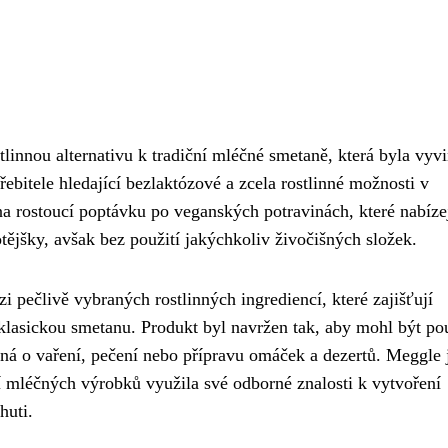
linnou alternativu k tradiční mléčné smetaně, která byla vyv
bitele hledající bezlaktózové a zcela rostlinné možnosti v
na rostoucí poptávku po veganských potravinách, které nabíze
tějšky, avšak bez použití jakýchkoliv živočišných složek.
i pečlivě vybraných rostlinných ingrediencí, které zajišťují
lasickou smetanu. Produkt byl navržen tak, aby mohl být pou
dná o vaření, pečení nebo přípravu omáček a dezertů. Meggle 
í mléčných výrobků využila své odborné znalosti k vytvoření
huti.