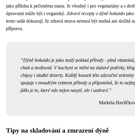
jako přílohu k pečenému masu. Je vhodný i pro vegetariány a s dr
úpravami může být i veganský.
Zdravé recepty z dýně hokaido
jako 
tento salát dokazují, že zdravá strava nemusí být nudná ani složitá n
přípravu.
Dýně hokaido je jako malý poklad přírody - plná vitaminů,
chuti a možností. V kuchyni se mění na zlatavé polévky, křu
chipsy i sladké dezerty. Každý kousek této zázračné zeleniny
spojuje s moudrým rytmem přírody a připomíná, že to nejlep
jídlo je to, které nás nejen nasytí, ale i uzdraví.
Markéta Havlíčko
Tipy na skladování a zmrazení dýně