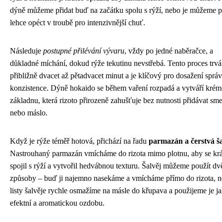
dýně můžeme přidat buď na začátku spolu s rýží, nebo je můžeme 
lehce opéct v troubě pro intenzivnější chuť.
Následuje
postupné přilévání vývaru
, vždy po jedné naběračce, a
důkladné míchání, dokud rýže tekutinu nevstřebá. Tento proces trvá
přibližně dvacet až pětadvacet minut a je klíčový pro dosažení sprá
konzistence. Dýně hokaido se během vaření rozpadá a vytváří kré
základnu, která rizoto přirozeně zahušťuje bez nutnosti přidávat sm
nebo máslo.
Když je rýže téměř hotová, přichází na řadu
parmazán a čerstvá ša
Nastrouhaný parmazán vmícháme do rizota mimo plotnu, aby se kr
spojil s rýží a vytvořil hedvábnou texturu. Šalvěj můžeme použít d
způsoby – buď ji najemno nasekáme a vmícháme přímo do rizota, 
listy šalvěje rychle osmažíme na másle do křupava a použijeme je j
efektní a aromatickou ozdobu.