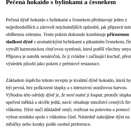
Pečená hokaido s bylinkami a česnekem
Pečená dýně hokaido s bylinkami a česnekem představuje jeden z
nejjednodušších a zároveň nejchutnějších způsobů, jak připravit tut
oblíbenou zeleninu. Tento pokrm dokonale kombinuje
přirozenou
sladkost dýně
s aromatickými bylinkami a pikantním česnekem, čí
vytváří harmonickou chuťovou symfonii, která potěší všechny smys
Příprava je natolik nenáročná, že ji zvládne i začínající kuchař, přes
výsledek působí jako pokrm z prémiové restaurace.
Základem úspěchu tohoto receptu je kvalitní dýně hokaido, která b
být pevná, bez poškození slupky a s intenzivní oranžovou barvou.
Výhodou této odrůdy dýně je, že není nutné ji loupat
, protože slupka
upečení měkká a skvěle jedlá, navíc obsahuje množství cenných živ
vlákniny. Dýni stačí důkladně omýt, rozřezat na polovinu a pomocí 
vybrat semínka spolu s vláknitou částí. Následně nakrájíme dýni na
měsíčky nebo kostky podle osobní preference.