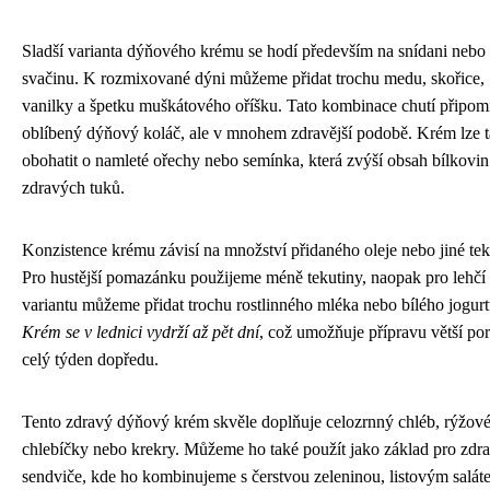
Sladší varianta dýňového krému se hodí především na snídani nebo
svačinu. K rozmixované dýni můžeme přidat trochu medu, skořice,
vanilky a špetku muškátového oříšku. Tato kombinace chutí připom
oblíbený dýňový koláč, ale v mnohem zdravější podobě. Krém lze 
obohatit o namleté ořechy nebo semínka, která zvýší obsah bílkovin
zdravých tuků.
Konzistence krému závisí na množství přidaného oleje nebo jiné tek
Pro hustější pomazánku použijeme méně tekutiny, naopak pro lehčí
variantu můžeme přidat trochu rostlinného mléka nebo bílého jogurt
Krém se v lednici vydrží až pět dní
, což umožňuje přípravu větší po
celý týden dopředu.
Tento zdravý dýňový krém skvěle doplňuje celozrnný chléb, rýžov
chlebíčky nebo krekry. Můžeme ho také použít jako základ pro zdr
sendviče, kde ho kombinujeme s čerstvou zeleninou, listovým salát