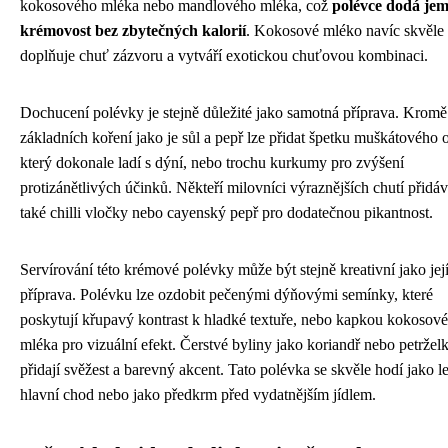
kokosového mléka nebo mandlového mléka, což
polévce dodá je
krémovost bez zbytečných kalorií
. Kokosové mléko navíc skvěle
doplňuje chuť zázvoru a vytváří exotickou chuťovou kombinaci.
Dochucení polévky je stejně důležité jako samotná příprava. Kromě
základních koření jako je sůl a pepř lze přidat špetku muškátového o
který dokonale ladí s dýní, nebo trochu kurkumy pro zvýšení
protizánětlivých účinků. Někteří milovníci výraznějších chutí přidáv
také chilli vločky nebo cayenský pepř pro dodatečnou pikantnost.
Servírování této krémové polévky může být stejně kreativní jako jej
příprava. Polévku lze ozdobit pečenými dýňovými semínky, které
poskytují křupavý kontrast k hladké textuře, nebo kapkou kokosov
mléka pro vizuální efekt. Čerstvé byliny jako koriandř nebo petržel
přidají svěžest a barevný akcent. Tato polévka se skvěle hodí jako l
hlavní chod nebo jako předkrm před vydatnějším jídlem.