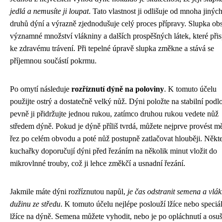
jedlá a nemusíte ji loupat
. Tato vlastnost ji odlišuje od mnoha jinýc
druhů dýní a výrazně zjednodušuje celý proces přípravy. Slupka ob
významné množství vlákniny a dalších prospěšných látek, které přis
ke zdravému trávení. Při tepelné úpravě slupka změkne a stává se
příjemnou součástí pokrmu.
Po omytí následuje
rozříznutí dýně na poloviny
. K tomuto účelu
použijte ostrý a dostatečně velký nůž. Dýni položte na stabilní podl
pevně ji přidržujte jednou rukou, zatímco druhou rukou vedete nůž
středem dýně. Pokud je dýně příliš tvrdá, můžete nejprve provést m
řez po celém obvodu a poté nůž postupně zatlačovat hlouběji. Někt
kuchařky doporučují dýni před řezáním na několik minut vložit do
mikrovlnné trouby, což ji lehce změkčí a usnadní řezání.
Jakmile máte dýni rozříznutou napůl,
je čas odstranit semena a vlák
dužinu ze středu
. K tomuto účelu nejlépe poslouží lžíce nebo speciá
lžíce na dýně. Semena můžete vyhodit, nebo je po opláchnutí a osu