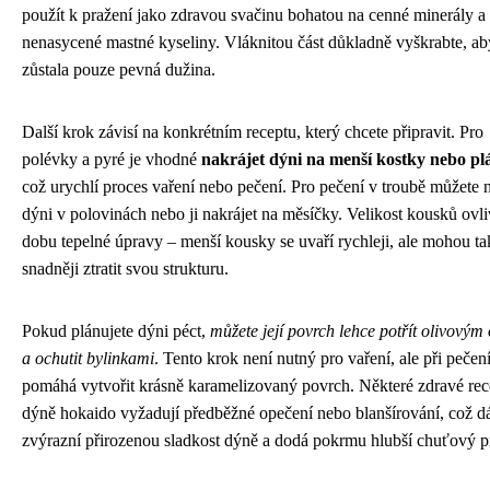
použít k pražení jako zdravou svačinu bohatou na cenné minerály a
nenasycené mastné kyseliny. Vláknitou část důkladně vyškrabte, ab
zůstala pouze pevná dužina.
Další krok závisí na konkrétním receptu, který chcete připravit. Pro
polévky a pyré je vhodné
nakrájet dýni na menší kostky nebo pl
což urychlí proces vaření nebo pečení. Pro pečení v troubě můžete 
dýni v polovinách nebo ji nakrájet na měsíčky. Velikost kousků ovl
dobu tepelné úpravy – menší kousky se uvaří rychleji, ale mohou ta
snadněji ztratit svou strukturu.
Pokud plánujete dýni péct,
můžete její povrch lehce potřít olivovým
a ochutit bylinkami
. Tento krok není nutný pro vaření, ale při pečen
pomáhá vytvořit krásně karamelizovaný povrch. Některé zdravé rec
dýně hokaido vyžadují předběžné opečení nebo blanšírování, což d
zvýrazní přirozenou sladkost dýně a dodá pokrmu hlubší chuťový pr