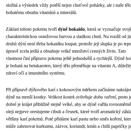
složitá a výsledek vždy potěší nejen chuťové pohárky, ale i naše těl
bohatému obsahu vitamínů a minerálů.
Základ tohoto pokrmu tvoří
dýně hokaido
, která se vyznačuje svojí
charakteristickou oranžovou barvou a sladkou chutí. Na rozdíl od j
druhů dýní není třeba hokaidku loupat, protože její slupka je po tep
úpravě zcela jedlá a obsahuje velké množství cenných živin. Tato
vlastnost činí přípravu pokrmu ještě jednodušší a rychlejší. Dýně h
je bohatá na betakaroten, který tělo přeměňuje na vitamin A, důležit
zdraví očí a imunitního systému.
Při přípravě dýňového karí s kokosovým mlékem začínáme nakráje
dýně na menší kostky.
Velikost kostek ovlivňuje dobu vaření
, proto j
dobré je krájet přibližně stejně velké, aby se dýně vařila rovnoměrn
oleji nejprve orestujeme cibuli a česnek, které tvoří aromatický zákl
většiny karí pokrmů. Poté přidáme karí pastu nebo směs koření, kte
může zahrnovat kurkumu, zázvor, koriandr, kmín a chilli papričky 