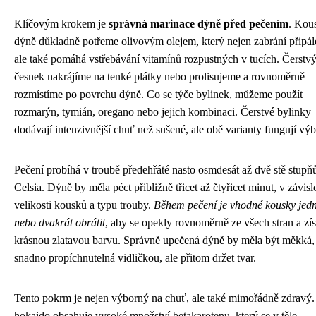
Klíčovým krokem je
správná marinace dýně před pečením
. Kou
dýně důkladně potřeme olivovým olejem, který nejen zabrání připál
ale také pomáhá vstřebávání vitamínů rozpustných v tucích. Čerstv
česnek nakrájíme na tenké plátky nebo prolisujeme a rovnoměrně
rozmístíme po povrchu dýně. Co se týče bylinek, můžeme použít
rozmarýn, tymián, oregano nebo jejich kombinaci. Čerstvé bylinky
dodávají intenzivnější chuť než sušené, ale obě varianty fungují vý
Pečení probíhá v troubě předehřáté nasto osmdesát až dvě stě stupň
Celsia. Dýně by měla péct přibližně třicet až čtyřicet minut, v závisl
velikosti kousků a typu trouby.
Během pečení je vhodné kousky jed
nebo dvakrát obrátit
, aby se opekly rovnoměrně ze všech stran a zí
krásnou zlatavou barvu. Správně upečená dýně by měla být měkká,
snadno propíchnutelná vidličkou, ale přitom držet tvar.
Tento pokrm je nejen výborný na chuť, ale také mimořádně zdravý
hokaido obsahuje vysoké množství betakarotenu, který se v těle