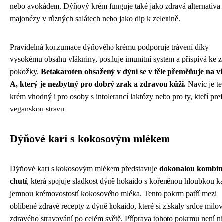
nebo avokádem. Dýňový krém funguje také jako zdravá alternativa
majonézy v různých salátech nebo jako dip k zelenině.
Pravidelná konzumace dýňového krému podporuje trávení díky
vysokému obsahu vlákniny, posiluje imunitní systém a přispívá ke z
pokožky.
Betakaroten obsažený v dýni se v těle přeměňuje na v
A, který je nezbytný pro dobrý zrak a zdravou kůži.
Navíc je te
krém vhodný i pro osoby s intolerancí laktózy nebo pro ty, kteří pref
veganskou stravu.
Dýňové karí s kokosovým mlékem
Dýňové karí s kokosovým mlékem představuje
dokonalou kombin
chutí
, která spojuje sladkost dýně hokaido s kořeněnou hloubkou ka
jemnou krémovostostí kokosového mléka. Tento pokrm patří mezi
oblíbené zdravé recepty z dýně hokaido, které si získaly srdce milo
zdravého stravování po celém světě. Příprava tohoto pokrmu není n