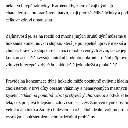
některých typů rakoviny. Karotenoidy, které dávají dýni její
charakteristickou oranžovou barvu, mají protizánětlivé účinky a pod
celkové zdraví organismu.
Zajímavostí je, že na rozdíl od mnoha jiných druhů dýní můžeme u
hokkaida konzumovat i slupku, která je po tepelné úpravě měkká a
chutná. Právě ve slupce se nachází mnoho cenných živin, takže její
konzumace ještě zvyšuje nutriční hodnotu pokrmů. To činí přípravu
zdravých receptů z dýně hokaido ještě jednodušší a praktičtější.
Pravidelná konzumace dýně hokaido může pozitivně ovlivnit hladi
cholesterolu v krvi díky obsahu vlákniny a nenasycených mastných
kyselin.
Vláknina pomáhá vázat přebytečný cholesterol
a odvádět h
těla, což přispívá k lepšímu zdraví srdce a cév. Zároveň dýně obsah
velmi málo tuku a žádný cholesterol, což ji činí ideální volbou pro 
vysokým cholesterolem nebo srdečními problémy.