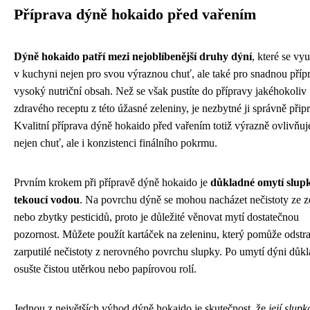
Příprava dýně hokaido před vařením
Dýně hokaido patří mezi nejoblíbenější druhy dýní
, které se vyu
v kuchyni nejen pro svou výraznou chuť, ale také pro snadnou příp
vysoký nutriční obsah. Než se však pustíte do přípravy jakéhokoliv
zdravého receptu z této úžasné zeleniny, je nezbytné ji správně připr
Kvalitní příprava dýně hokaido před vařením totiž výrazně ovlivňuj
nejen chuť, ale i konzistenci finálního pokrmu.
Prvním krokem při přípravě dýně hokaido je
důkladné omytí slup
tekoucí vodou
. Na povrchu dýně se mohou nacházet nečistoty ze 
nebo zbytky pesticidů, proto je důležité věnovat mytí dostatečnou
pozornost. Můžete použít kartáček na zeleninu, který pomůže odstran
zarputilé nečistoty z nerovného povrchu slupky. Po umytí dýni důk
osušte čistou utěrkou nebo papírovou rolí.
Jednou z největších výhod dýně hokaido je skutečnost, že
její slupk