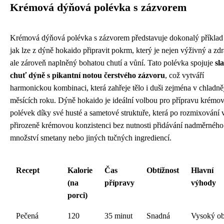
Krémová dýňová polévka s zázvorem
Krémová dýňová polévka s zázvorem představuje dokonalý příklad
jak lze z dýně hokaido připravit pokrm, který je nejen výživný a zd
ale zároveň naplněný bohatou chutí a vůní. Tato polévka spojuje
sl
chuť dýně s pikantní notou čerstvého zázvoru
, což vytváří
harmonickou kombinaci, která zahřeje tělo i duši zejména v chladně
měsících roku. Dýně hokaido je ideální volbou pro přípravu krémo
polévek díky své husté a sametové struktuře, která po rozmixování 
přirozeně krémovou konzistenci bez nutnosti přidávání nadměrného
množství smetany nebo jiných tučných ingrediencí.
Recept
Kalorie
Čas
Obtížnost
Hlavní
(na
přípravy
výhody
porci)
Pečená
120
35 minut
Snadná
Vysoký o