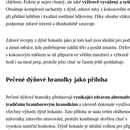
chlebem. Pokrm je nejen chutný, ale také
výživově vyvážený a sytí
Obsahuje komplexní sacharidy z dýně, zdravé tuky z kokosového m
při přidání luštěnin i kvalitní rostlinné bílkoviny. Díky obsahu vlákn
podporuje zdravé trávení a dlouhodobě zasycuje.
Zdravé recepty z dýně hokaido jako je toto karí jsou ideální pro po
a zimní měsíce, kdy potřebujeme zahřát tělo a posílit imunitu. Dýňo
s kokosovým mlékem se dá připravit ve větším množství a výborně 
hodí i na meal prep, protože jeho chuť se časem ještě prohlubuje.
Pečené dýňové hranolky jako příloha
Pečené dýňové hranolky představují
vynikající zdravou alternati
tradičním bramborovým hranolkům
a zároveň dokonale využíva
všechny výhody dýně hokaido. Tato příloha se stala velmi oblíbeno
milovníky zdravého stravování, protože kombinuje skvělou chuť s
vysokou nutriční hodnotou. Dýně hokaido je ideální volbou pro pří