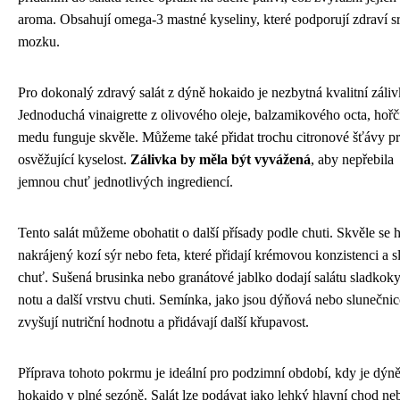
aroma. Obsahují omega-3 mastné kyseliny, které podporují zdraví s
mozku.
Pro dokonalý zdravý salát z dýně hokaido je nezbytná kvalitní záliv
Jednoduchá vinaigrette z olivového oleje, balzamikového octa, hořč
medu funguje skvěle. Můžeme také přidat trochu citronové šťávy p
osvěžující kyselost.
Zálivka by měla být vyvážená
, aby nepřebila
jemnou chuť jednotlivých ingrediencí.
Tento salát můžeme obohatit o další přísady podle chuti. Skvěle se 
nakrájený kozí sýr nebo feta, které přidají krémovou konzistenci a 
chuť. Sušená brusinka nebo granátové jablko dodají salátu sladkok
notu a další vrstvu chuti. Semínka, jako jsou dýňová nebo slunečni
zvyšují nutriční hodnotu a přidávají další křupavost.
Příprava tohoto pokrmu je ideální pro podzimní období, kdy je dýn
hokaido v plné sezóně. Salát lze podávat jako lehký hlavní chod ne