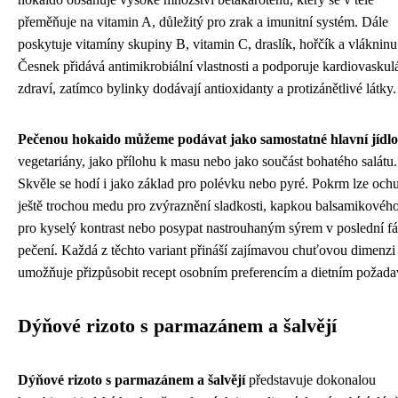
přeměňuje na vitamin A, důležitý pro zrak a imunitní systém. Dále
poskytuje vitamíny skupiny B, vitamin C, draslík, hořčík a vlákninu
Česnek přidává antimikrobiální vlastnosti a podporuje kardiovaskul
zdraví, zatímco bylinky dodávají antioxidanty a protizánětlivé látky.
Pečenou hokaido můžeme podávat jako samostatné hlavní jídlo
vegetariány, jako přílohu k masu nebo jako součást bohatého salátu.
Skvěle se hodí i jako základ pro polévku nebo pyré. Pokrm lze ochu
ještě trochou medu pro zvýraznění sladkosti, kapkou balsamikového
pro kyselý kontrast nebo posypat nastrouhaným sýrem v poslední fá
pečení. Každá z těchto variant přináší zajímavou chuťovou dimenzi
umožňuje přizpůsobit recept osobním preferencím a dietním požad
Dýňové rizoto s parmazánem a šalvějí
Dýňové rizoto s parmazánem a šalvějí
představuje dokonalou