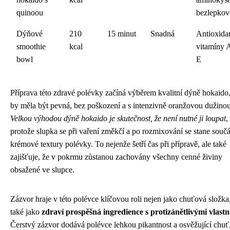
quinoou
bezlepkov
Dýňové
210
15 minut
Snadná
Antioxida
smoothie
kcal
vitamíny 
bowl
E
Příprava této zdravé polévky začíná výběrem kvalitní dýně hokaido,
by měla být pevná, bez poškození a s intenzivně oranžovou dužinou
Velkou výhodou dýně hokaido je skutečnost, že není nutné ji loupat
,
protože slupka se při vaření změkčí a po rozmixování se stane součá
krémové textury polévky. To nejenže šetří čas při přípravě, ale také
zajišťuje, že v pokrmu zůstanou zachovány všechny cenné živiny
obsažené ve slupce.
Zázvor hraje v této polévce klíčovou roli nejen jako chuťová složka,
také jako
zdraví prospěšná ingredience s protizánětlivými vlast
Čerstvý zázvor dodává polévce lehkou pikantnost a osvěžující chuť,