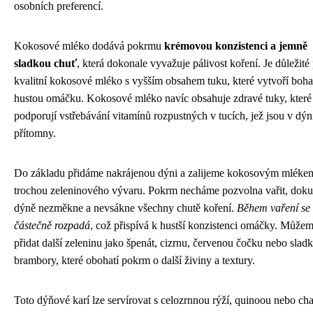
osobních preferencí.
Kokosové mléko dodává pokrmu
krémovou konzistenci a jemně
sladkou chuť
, která dokonale vyvažuje pálivost koření. Je důležité
kvalitní kokosové mléko s vyšším obsahem tuku, které vytvoří boha
hustou omáčku. Kokosové mléko navíc obsahuje zdravé tuky, které
podporují vstřebávání vitamínů rozpustných v tucích, jež jsou v dýn
přítomny.
Do základu přidáme nakrájenou dýni a zalijeme kokosovým mléke
trochou zeleninového vývaru. Pokrm necháme pozvolna vařit, dok
dýně nezměkne a nevsákne všechny chutě koření.
Během vaření se
částečně rozpadá
, což přispívá k hustší konzistenci omáčky. Může
přidat další zeleninu jako špenát, cizrnu, červenou čočku nebo slad
brambory, které obohatí pokrm o další živiny a textury.
Toto dýňové karí lze servírovat s celozrnnou rýží, quinoou nebo cha