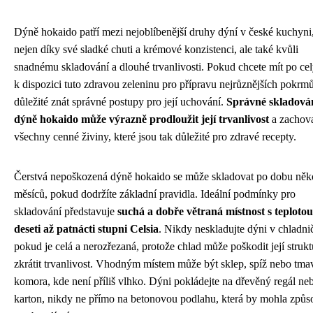
Dýně hokaido patří mezi nejoblíbenější druhy dýní v české kuchyni,
nejen díky své sladké chuti a krémové konzistenci, ale také kvůli
snadnému skladování a dlouhé trvanlivosti. Pokud chcete mít po cel
k dispozici tuto zdravou zeleninu pro přípravu nejrůznějších pokrmů
důležité znát správné postupy pro její uchování.
Správné skladová
dýně hokaido může výrazně prodloužit její trvanlivost
a zachov
všechny cenné živiny, které jsou tak důležité pro zdravé recepty.
Čerstvá nepoškozená dýně hokaido se může skladovat po dobu něk
měsíců, pokud dodržíte základní pravidla. Ideální podmínky pro
skladování představuje
suchá a dobře větraná místnost s teploto
deseti až patnácti stupni Celsia
. Nikdy neskladujte dýni v chladni
pokud je celá a nerozřezaná, protože chlad může poškodit její strukt
zkrátit trvanlivost. Vhodným místem může být sklep, spíž nebo tma
komora, kde není příliš vlhko. Dýni pokládejte na dřevěný regál ne
karton, nikdy ne přímo na betonovou podlahu, která by mohla způs