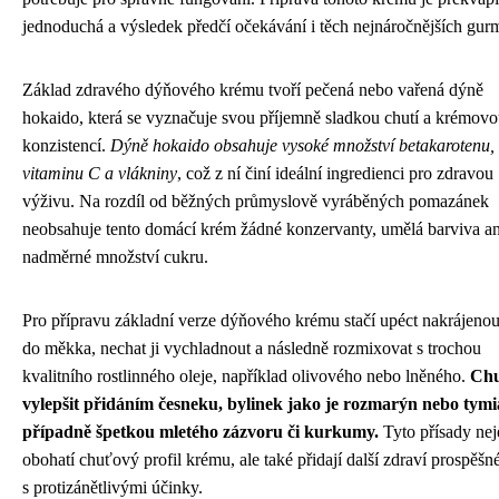
jednoduchá a výsledek předčí očekávání i těch nejnáročnějších gur
Základ zdravého dýňového krému tvoří pečená nebo vařená dýně
hokaido, která se vyznačuje svou příjemně sladkou chutí a krémov
konzistencí.
Dýně hokaido obsahuje vysoké množství betakarotenu,
vitaminu C a vlákniny
, což z ní činí ideální ingredienci pro zdravou
výživu. Na rozdíl od běžných průmyslově vyráběných pomazánek
neobsahuje tento domácí krém žádné konzervanty, umělá barviva an
nadměrné množství cukru.
Pro přípravu základní verze dýňového krému stačí upéct nakrájeno
do měkka, nechat ji vychladnout a následně rozmixovat s trochou
kvalitního rostlinného oleje, například olivového nebo lněného.
Chu
vylepšit přidáním česneku, bylinek jako je rozmarýn nebo tymi
případně špetkou mletého zázvoru či kurkumy.
Tyto přísady nej
obohatí chuťový profil krému, ale také přidají další zdraví prospěšné
s protizánětlivými účinky.