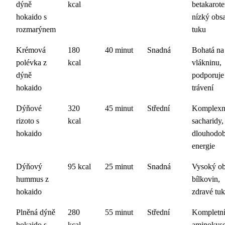
dýně
kcal
betakarote
hokaido s
nízký obs
rozmarýnem
tuku
Krémová
180
40 minut
Snadná
Bohatá na
polévka z
kcal
vlákninu,
dýně
podporuje
hokaido
trávení
Dýňové
320
45 minut
Střední
Komplexn
rizoto s
kcal
sacharidy,
hokaido
dlouhodo
energie
Dýňový
95 kcal
25 minut
Snadná
Vysoký o
hummus z
bílkovin,
hokaido
zdravé tu
Plněná dýně
280
55 minut
Střední
Kompletn
hokaido s
kcal
aminokyse