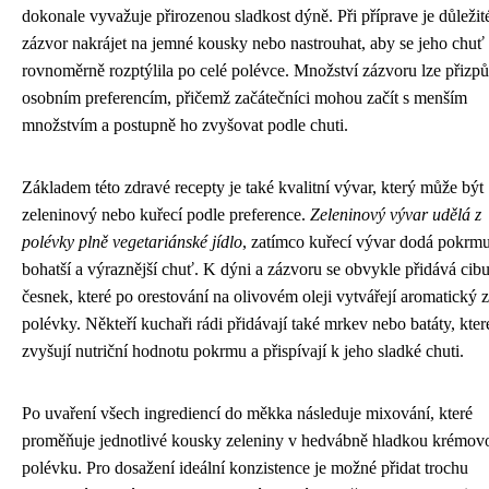
dokonale vyvažuje přirozenou sladkost dýně. Při příprave je důležit
zázvor nakrájet na jemné kousky nebo nastrouhat, aby se jeho chuť
rovnoměrně rozptýlila po celé polévce. Množství zázvoru lze přizpů
osobním preferencím, přičemž začátečníci mohou začít s menším
množstvím a postupně ho zvyšovat podle chuti.
Základem této zdravé recepty je také kvalitní vývar, který může být
zeleninový nebo kuřecí podle preference.
Zeleninový vývar udělá z
polévky plně vegetariánské jídlo
, zatímco kuřecí vývar dodá pokrm
bohatší a výraznější chuť. K dýni a zázvoru se obvykle přidává cibu
česnek, které po orestování na olivovém oleji vytvářejí aromatický 
polévky. Někteří kuchaři rádi přidávají také mrkev nebo batáty, kter
zvyšují nutriční hodnotu pokrmu a přispívají k jeho sladké chuti.
Po uvaření všech ingrediencí do měkka následuje mixování, které
proměňuje jednotlivé kousky zeleniny v hedvábně hladkou krémov
polévku. Pro dosažení ideální konzistence je možné přidat trochu