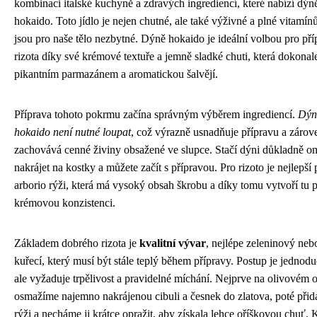
kombinaci italské kuchyně a zdravých ingrediencí, které nabízí dýn
hokaido. Toto jídlo je nejen chutné, ale také výživné a plné vitamínů
jsou pro naše tělo nezbytné. Dýně hokaido je ideální volbou pro př
rizota díky své krémové textuře a jemně sladké chuti, která dokonale
pikantním parmazánem a aromatickou šalvějí.
Příprava tohoto pokrmu začína správným výběrem ingrediencí.
Dýn
hokaido není nutné loupat
, což výrazně usnadňuje přípravu a zárov
zachovává cenné živiny obsažené ve slupce. Stačí dýni důkladně o
nakrájet na kostky a můžete začít s přípravou. Pro rizoto je nejlepší 
arborio rýži, která má vysoký obsah škrobu a díky tomu vytvoří tu 
krémovou konzistenci.
Základem dobrého rizota je
kvalitní vývar
, nejlépe zeleninový neb
kuřecí, který musí být stále teplý během přípravy. Postup je jednod
ale vyžaduje trpělivost a pravidelné míchání. Nejprve na olivovém o
osmažíme najemno nakrájenou cibuli a česnek do zlatova, poté při
rýži a necháme ji krátce opražit, aby získala lehce oříškovou chuť.