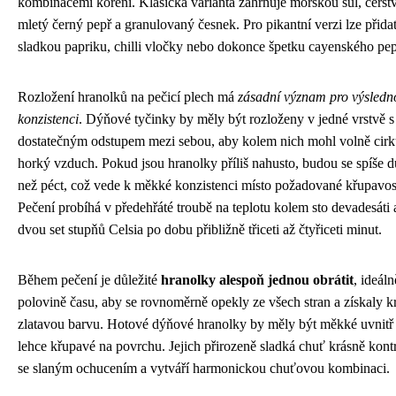
kombinacemi koření. Klasická varianta zahrnuje mořskou sůl, čerst
mletý černý pepř a granulovaný česnek. Pro pikantní verzi lze přida
sladkou papriku, chilli vločky nebo dokonce špetku cayenského pep
Rozložení hranolků na pečicí plech má
zásadní význam pro výsledn
konzistenci
. Dýňové tyčinky by měly být rozloženy v jedné vrstvě s
dostatečným odstupem mezi sebou, aby kolem nich mohl volně cirk
horký vzduch. Pokud jsou hranolky příliš nahusto, budou se spíše d
než péct, což vede k měkké konzistenci místo požadované křupavost
Pečení probíhá v předehřáté troubě na teplotu kolem sto devadesáti 
dvou set stupňů Celsia po dobu přibližně třiceti až čtyřiceti minut.
Během pečení je důležité
hranolky alespoň jednou obrátit
, ideáln
polovině času, aby se rovnoměrně opekly ze všech stran a získaly 
zlatavou barvu. Hotové dýňové hranolky by měly být měkké uvnitř
lehce křupavé na povrchu. Jejich přirozeně sladká chuť krásně kontr
se slaným ochucením a vytváří harmonickou chuťovou kombinaci.