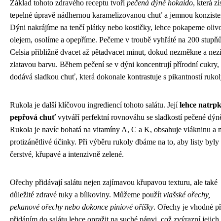
Základ tohoto zdravého receptu tvoří
pečená dýně hokaido
, která zí
tepelné úpravě nádhernou karamelizovanou chuť a jemnou konziste
Dýni nakrájíme na tenčí plátky nebo kostičky, lehce pokapeme oli
olejem, osolíme a opepříme. Pečeme v troubě vyhřáté na 200 stupň
Celsia přibližně dvacet až pětadvacet minut, dokud nezměkne a nez
zlatavou barvu. Během pečení se v dýni koncentrují přírodní cukry, 
dodává sladkou chuť, která dokonale kontrastuje s pikantností rukol
Rukola je další klíčovou ingrediencí tohoto salátu. Její
lehce natrpk
pepřová chuť
vytváří perfektní rovnováhu se sladkostí pečené dýn
Rukola je navíc bohatá na vitamíny A, C a K, obsahuje vlákninu a 
protizánětlivé účinky. Při výběru rukoly dbáme na to, aby listy byly
čerstvé, křupavé a intenzivně zelené.
Ořechy přidávají salátu nejen zajímavou křupavou texturu, ale také
důležité zdravé tuky a bílkoviny. Můžeme použít
vlašské ořechy,
pekanové ořechy nebo dokonce piniové oříšky
. Ořechy je vhodné p
přidáním do salátu lehce opražit na suché pánvi, což zvýrazní jejich