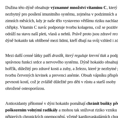
Dužina této dýně obsahuje
významné množství vitamínu C
, který
nezbytný pro posílení imunitního systému, zejména v podzimních a
zimních měsících, kdy je naše tělo vystaveno většímu riziku nachlaz
chřipky. Vitamin C navíc podporuje tvorbu kolagenu, což se poziti
odráží na stavu naší pleti, vlasů a nehtů. Právě proto jsou zdravé rec
dýně hokaido tak oblíbené mezi lidmi, kteří dbají na svůj vzhled i zd
Mezi další cenné látky patří
draslík, který reguluje krevní tlak
a podp
správnou funkci srdce a nervového systému. Dýně hokaido obsahuj
hořčík, důležitý pro zdravé kosti a zuby, a železo, které je nezbytné
tvorbu červených krvinek a prevenci anémie. Obsah vápníku přispí
pevnosti kostí, což je zvláště důležité pro děti v růstu a starší osoby
ohrožené osteoporózou.
Antioxidanty přítomné v dýni hokaido pomáhají
chránit buňky př
poškozením volnými radikály
a mohou tak snižovat riziko vzniku
některých chronických onemocnění, včetně kardiovaskulárních cho