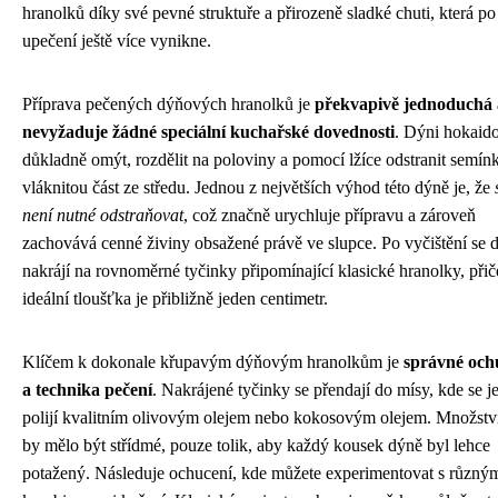
hranolků díky své pevné struktuře a přirozeně sladké chuti, která po
upečení ještě více vynikne.
Příprava pečených dýňových hranolků je
překvapivě jednoduchá 
nevyžaduje žádné speciální kuchařské dovednosti
. Dýni hokaido
důkladně omýt, rozdělit na poloviny a pomocí lžíce odstranit semín
vláknitou část ze středu. Jednou z největších výhod této dýně je, že
není nutné odstraňovat
, což značně urychluje přípravu a zároveň
zachovává cenné živiny obsažené právě ve slupce. Po vyčištění se 
nakrájí na rovnoměrné tyčinky připomínající klasické hranolky, při
ideální tloušťka je přibližně jeden centimetr.
Klíčem k dokonale křupavým dýňovým hranolkům je
správné och
a technika pečení
. Nakrájené tyčinky se přendají do mísy, kde se 
polijí kvalitním olivovým olejem nebo kokosovým olejem. Množství
by mělo být střídmé, pouze tolik, aby každý kousek dýně byl lehce
potažený. Následuje ochucení, kde můžete experimentovat s různý