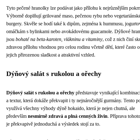
Tyto pečené hranolky lze podávat jako přílohu k nejrůznějším pok
Výborně doplňují grilované maso, pečenou rybu nebo vegetariánsk
burgery. Skvěle se hodí také k dipům, zejména k hummusu, jogurt
omáčkám s bylinkami nebo avokádovému guacamole. Dýňové hran
jsou
bohaté na beta-karoten, vlákninu a vitaminy
, což z nich činí s
zdravou přílohu vhodnou pro celou rodinu včetně dětí, které často o
jejich přirozenou sladkost a atraktivní vzhled.
Dýňový salát s rukolou a ořechy
Dýňový salát s rukolou a ořechy
představuje vynikající kombinaci
a textur, která dokáže překvapit i ty nejnáročnější gurmány. Tento 
využívá všechny výhody dýně hokaido, která je nejen chutná, ale
především
nesmírně zdravá a plná cenných živin
. Příprava tohoto
je překvapivě jednoduchá a výsledek stojí za to.