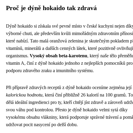
Proč je dýně hokaido tak zdravá
Dýně hokaido si získala své pevné místo v české kuchyni nejen dík
výborné chuti, ale především kvůli mimořádným zdravotním přínos
které nabízí. Tato malá oranžová zelenina je skutečným pokladem 
vitamínů, minerálů a dalších cenných látek, které pozitivně ovlivňuj
organismus.
Vysoký obsah beta-karotenu
, který naše tělo přeměň
vitamin A, činí z dýně hokaido jednoho z nejlepších pomocníků pro
podporu zdravého zraku a imunitního systému.
Při přípravě zdravých receptů z dýně hokaido oceníme zejména její
kalorickou hodnotu
, která činí přibližně 26 kalorií na 100 gramů. To
dělá ideální ingredienci pro ty, kteří chtějí jíst zdravě a zároveň udr
svou váhu pod kontrolou. Přesto je dýně hokaido velmi sytá díky
vysokému obsahu vlákniny, která podporuje správné trávení a pom
udržovat pocit nasycení po delší dobu.