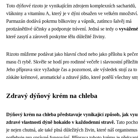
Toto dýňové rizoto je vynikajícím zdrojem komplexních sacharidů,
vlákniny a vitamínu A, který je v dýni obsažen ve velkém množství.
Parmazán dodává pokrmu bílkoviny a vápník, zatímco šalvěj má
protizánětlivé účinky a podporuje trávení. Jedná se tedy o
vyvážené 
které zasytí a zároveň poskytne tělu důležité živiny.
Rizoto můžeme podávat jako hlavní chod nebo jako přílohu k peč
masu či rybě. Skvěle se hodí pro rodinné večeře i slavnostní příležito
Jeho příprava sice vyžaduje čas a pozornost, ale výsledek stojí za to
získáte krémové, aromatické a zdravé jídlo, které potěší všechny sm
Zdravý dýňový krém na chleba
Dýňový krém na chleba představuje vynikající způsob, jak vyu
zdravé vlastnosti dýně hokaido v každodenní stravě.
Tato pocho
je nejen chutná, ale také plná důležitých živin, které náš organismus
potřebuje pro správné fungování. Příprava tohoto krému je překvap