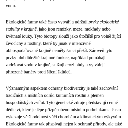
vodu.
Ekologické farmy také často vytváří a udržují
prvky ekologické
stability v krajině
, jako jsou remízky, meze, mokřady nebo
květnaté louky. Tyto biotopy slouží jako útočiště pro volně žijící
živočichy a rostliny, které by jinak v intenzivně
obhospodařované krajině neměly šanci přežít. Zároveň tyto
prvky plní důležité krajinné funkce, například pomáhají
zadržovat vodu v krajině, snižují erozi půdy a vytvářejí
přirozené bariéry proti šíření škůdců.
Významným aspektem ochrany biodiverzity je také zachování
tradičních a místních odrůd kulturních rostlin a plemen
hospodářských zvířat. Tyto genetické zdroje představují cenné
dědictví, které je lépe přizpůsobeno místním podmínkám a často
vykazuje větší odolnost vůči chorobám a klimatickým výkyvům.
Ekologické farmy tak přispívají nejen k ochraně přírody, ale také