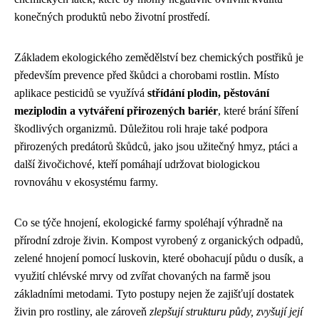
konečných produktů nebo životní prostředí.
Základem ekologického zemědělství bez chemických postřiků je
především prevence před škůdci a chorobami rostlin. Místo
aplikace pesticidů se využívá
střídání plodin, pěstování
meziplodin a vytváření přirozených bariér
, které brání šíření
škodlivých organizmů. Důležitou roli hraje také podpora
přirozených predátorů škůdců, jako jsou užitečný hmyz, ptáci a
další živočichové, kteří pomáhají udržovat biologickou
rovnováhu v ekosystému farmy.
Co se týče hnojení, ekologické farmy spoléhají výhradně na
přírodní zdroje živin. Kompost vyrobený z organických odpadů,
zelené hnojení pomocí luskovin, které obohacují půdu o dusík, a
využití chlévské mrvy od zvířat chovaných na farmě jsou
základními metodami. Tyto postupy nejen že zajišťují dostatek
živin pro rostliny, ale zároveň
zlepšují strukturu půdy, zvyšují její