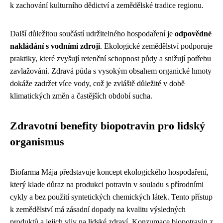
k zachování kulturního dědictví a zemědělské tradice regionu.
Další důležitou součástí udržitelného hospodaření je
odpovědné
nakládání s vodními zdroji
. Ekologické zemědělství podporuje
praktiky, které zvyšují retenční schopnost půdy a snižují potřebu
zavlažování. Zdravá půda s vysokým obsahem organické hmoty
dokáže zadržet více vody, což je zvláště důležité v době
klimatických změn a častějších období sucha.
Zdravotní benefity biopotravin pro lidský
organismus
Biofarma Mája představuje koncept ekologického hospodaření,
který klade důraz na produkci potravin v souladu s přírodními
cykly a bez použití syntetických chemických látek. Tento přístup
k zemědělství má zásadní dopady na kvalitu výsledných
produktů a jejich vliv na lidské zdraví. Konzumace biopotravin z