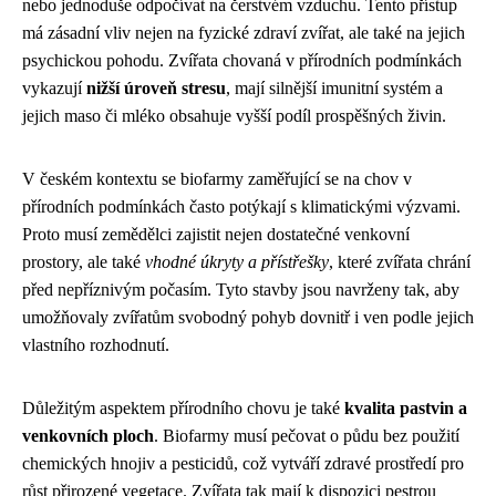
nebo jednoduše odpočívat na čerstvém vzduchu. Tento přístup
má zásadní vliv nejen na fyzické zdraví zvířat, ale také na jejich
psychickou pohodu. Zvířata chovaná v přírodních podmínkách
vykazují
nižší úroveň stresu
, mají silnější imunitní systém a
jejich maso či mléko obsahuje vyšší podíl prospěšných živin.
V českém kontextu se biofarmy zaměřující se na chov v
přírodních podmínkách často potýkají s klimatickými výzvami.
Proto musí zemědělci zajistit nejen dostatečné venkovní
prostory, ale také
vhodné úkryty a přístřešky
, které zvířata chrání
před nepříznivým počasím. Tyto stavby jsou navrženy tak, aby
umožňovaly zvířatům svobodný pohyb dovnitř i ven podle jejich
vlastního rozhodnutí.
Důležitým aspektem přírodního chovu je také
kvalita pastvin a
venkovních ploch
. Biofarmy musí pečovat o půdu bez použití
chemických hnojiv a pesticidů, což vytváří zdravé prostředí pro
růst přirozené vegetace. Zvířata tak mají k dispozici pestrou