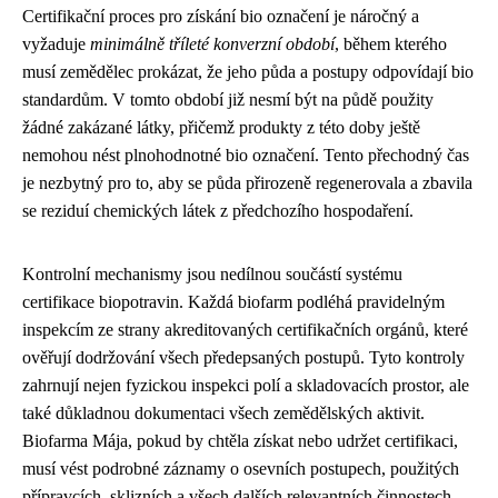
Certifikační proces pro získání bio označení je náročný a
vyžaduje
minimálně tříleté konverzní období
, během kterého
musí zemědělec prokázat, že jeho půda a postupy odpovídají bio
standardům. V tomto období již nesmí být na půdě použity
žádné zakázané látky, přičemž produkty z této doby ještě
nemohou nést plnohodnotné bio označení. Tento přechodný čas
je nezbytný pro to, aby se půda přirozeně regenerovala a zbavila
se reziduí chemických látek z předchozího hospodaření.
Kontrolní mechanismy jsou nedílnou součástí systému
certifikace biopotravin. Každá biofarm podléhá pravidelným
inspekcím ze strany akreditovaných certifikačních orgánů, které
ověřují dodržování všech předepsaných postupů. Tyto kontroly
zahrnují nejen fyzickou inspekci polí a skladovacích prostor, ale
také důkladnou dokumentaci všech zemědělských aktivit.
Biofarma Mája, pokud by chtěla získat nebo udržet certifikaci,
musí vést podrobné záznamy o osevních postupech, použitých
přípravcích, sklizních a všech dalších relevantních činnostech.