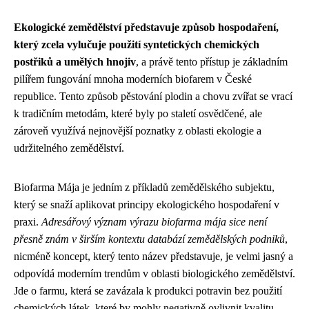
Ekologické zemědělství představuje způsob hospodaření,
který zcela vylučuje použití syntetických chemických
postřiků a umělých hnojiv
, a právě tento přístup je základním
pilířem fungování mnoha moderních biofarem v České
republice. Tento způsob pěstování plodin a chovu zvířat se vrací
k tradičním metodám, které byly po staletí osvědčené, ale
zároveň využívá nejnovější poznatky z oblasti ekologie a
udržitelného zemědělství.
Biofarma Mája je jedním z příkladů zemědělského subjektu,
který se snaží aplikovat principy ekologického hospodaření v
praxi.
Adresářový význam výrazu biofarma mája sice není
přesně znám v širším kontextu databází zemědělských podniků
,
nicméně koncept, který tento název představuje, je velmi jasný a
odpovídá moderním trendům v oblasti biologického zemědělství.
Jde o farmu, která se zavázala k produkci potravin bez použití
chemických látek, které by mohly negativně ovlivnit kvalitu