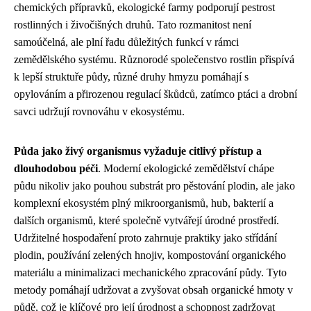
chemických přípravků, ekologické farmy podporují pestrost
rostlinných i živočišných druhů. Tato rozmanitost není
samoúčelná, ale plní řadu důležitých funkcí v rámci
zemědělského systému. Různorodé společenstvo rostlin přispívá
k lepší struktuře půdy, různé druhy hmyzu pomáhají s
opylováním a přirozenou regulací škůdců, zatímco ptáci a drobní
savci udržují rovnováhu v ekosystému.
Půda jako živý organismus vyžaduje citlivý přístup a
dlouhodobou péči
. Moderní ekologické zemědělství chápe
půdu nikoliv jako pouhou substrát pro pěstování plodin, ale jako
komplexní ekosystém plný mikroorganismů, hub, bakterií a
dalších organismů, které společně vytvářejí úrodné prostředí.
Udržitelné hospodaření proto zahrnuje praktiky jako střídání
plodin, používání zelených hnojiv, kompostování organického
materiálu a minimalizaci mechanického zpracování půdy. Tyto
metody pomáhají udržovat a zvyšovat obsah organické hmoty v
půdě, což je klíčové pro její úrodnost a schopnost zadržovat