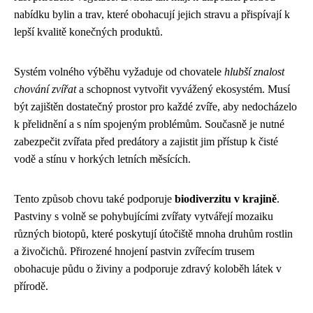
nabídku bylin a trav, které obohacují jejich stravu a přispívají k
lepší kvalitě konečných produktů.
Systém volného výběhu vyžaduje od chovatele
hlubší znalost
chování zvířat
a schopnost vytvořit vyvážený ekosystém. Musí
být zajištěn dostatečný prostor pro každé zvíře, aby nedocházelo
k přelidnění a s ním spojeným problémům. Současně je nutné
zabezpečit zvířata před predátory a zajistit jim přístup k čisté
vodě a stínu v horkých letních měsících.
Tento způsob chovu také podporuje
biodiverzitu v krajině
.
Pastviny s volně se pohybujícími zvířaty vytvářejí mozaiku
různých biotopů, které poskytují útočiště mnoha druhům rostlin
a živočichů. Přirozené hnojení pastvin zvířecím trusem
obohacuje půdu o živiny a podporuje zdravý koloběh látek v
přírodě.