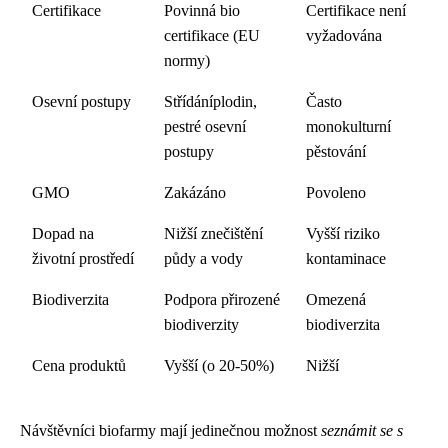
Certifikace
Povinná bio
Certifikace není
certifikace (EU
vyžadována
normy)
Osevní postupy
Střídáníplodin,
Často
pestré osevní
monokulturní
postupy
pěstování
GMO
Zakázáno
Povoleno
Dopad na
Nižší znečištění
Vyšší riziko
životní prostředí
půdy a vody
kontaminace
Biodiverzita
Podpora přirozené
Omezená
biodiverzity
biodiverzita
Cena produktů
Vyšší (o 20-50%)
Nižší
Návštěvníci biofarmy mají jedinečnou možnost
seznámit se s