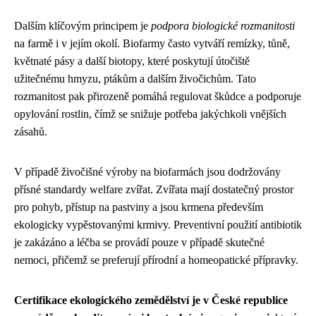
Dalším klíčovým principem je
podpora biologické rozmanitosti
na farmě i v jejím okolí. Biofarmy často vytváří remízky, tůně,
květnaté pásy a další biotopy, které poskytují útočiště
užitečnému hmyzu, ptákům a dalším živočichům. Tato
rozmanitost pak přirozeně pomáhá regulovat škůdce a podporuje
opylování rostlin, čímž se snižuje potřeba jakýchkoli vnějších
zásahů.
V případě živočišné výroby na biofarmách jsou dodržovány
přísné standardy welfare zvířat. Zvířata mají dostatečný prostor
pro pohyb, přístup na pastviny a jsou krmena především
ekologicky vypěstovanými krmivy. Preventivní použití antibiotik
je zakázáno a léčba se provádí pouze v případě skutečné
nemoci, přičemž se preferují přírodní a homeopatické přípravky.
Certifikace ekologického zemědělství je v České republice