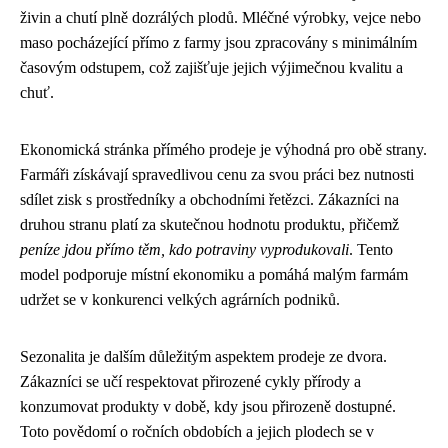
živin a chutí plně dozrálých plodů. Mléčné výrobky, vejce nebo
maso pocházející přímo z farmy jsou zpracovány s minimálním
časovým odstupem, což zajišťuje jejich výjimečnou kvalitu a
chuť.
Ekonomická stránka přímého prodeje je výhodná pro obě strany.
Farmáři získávají spravedlivou cenu za svou práci bez nutnosti
sdílet zisk s prostředníky a obchodními řetězci. Zákazníci na
druhou stranu platí za skutečnou hodnotu produktu, přičemž
peníze jdou přímo těm, kdo potraviny vyprodukovali
. Tento
model podporuje místní ekonomiku a pomáhá malým farmám
udržet se v konkurenci velkých agrárních podniků.
Sezonalita je dalším důležitým aspektem prodeje ze dvora.
Zákazníci se učí respektovat přirozené cykly přírody a
konzumovat produkty v době, kdy jsou přirozeně dostupné.
Toto povědomí o ročních obdobích a jejich plodech se v