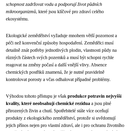
schopnost zadržovat vodu a podporují život půdních
mikroorganizmů
, které jsou klíčové pro zdraví celého
ekosystému.
Ekologické zemědělství vyžaduje mnohem větší pozornost a
péči než konvenční způsoby hospodaření. Zemědělci musí
detailně znát potřeby jednotlivých plodin, vlastnosti půdy na
různých částech svých pozemků a musí být schopni rychle
reagovat na změny počasí a další vnější vlivy. Absence
chemických postřiků znamená, že je nutné pravidelně
kontrolovat porosty a včas odhalovat případné problémy.
Výhodou tohoto přístupu je však
produkce potravin nejvyšší
kvality, které neobsahují chemické rezidua
a jsou plné
přirozených živin a chutí. Spotřebitelé stále více oceňují
produkty z ekologického zemědělství, protože si uvědomují
jejich přínos nejen pro vlastní zdraví, ale i pro ochranu životního