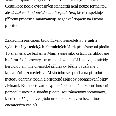
Certifikace podle evropských standardů není pouze formalitou,
ale
závazkem k odpovědnému hospodaření
, které respektuje
přírodní procesy a minimalizuje negativní dopady na životní
prostředí.
Základním principem biologického zemědělství je
úplné
vyloučení syntetických chemických látek
při pěstování plodin.
To znamená, že biofarma Mája, stejně jako ostatní certifikované
biofarmářské provozy, nesmí používat umělá hnojiva, pesticidy,
herbicidy ani jiné chemické přípravky běžně využívané v
konvenčním zemědělství. Místo toho se spoléhá na přírodní
metody ochrany rostlin a přirozené způsoby obohacování půdy
živinami. Kompostování organického materiálu, zelené hnojení
pomocí luskovin a střídání plodin jsou základními technikami,
které umožňují udržet půdu úrodnou a zdravou bez nutnosti
chemických vstupů.