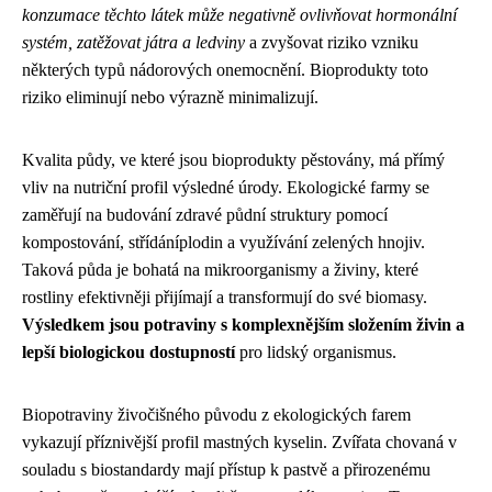
konzumace těchto látek může negativně ovlivňovat hormonální
systém, zatěžovat játra a ledviny
a zvyšovat riziko vzniku
některých typů nádorových onemocnění. Bioprodukty toto
riziko eliminují nebo výrazně minimalizují.
Kvalita půdy, ve které jsou bioprodukty pěstovány, má přímý
vliv na nutriční profil výsledné úrody. Ekologické farmy se
zaměřují na budování zdravé půdní struktury pomocí
kompostování, střídáníplodin a využívání zelených hnojiv.
Taková půda je bohatá na mikroorganismy a živiny, které
rostliny efektivněji přijímají a transformují do své biomasy.
Výsledkem jsou potraviny s komplexnějším složením živin a
lepší biologickou dostupností
pro lidský organismus.
Biopotraviny živočišného původu z ekologických farem
vykazují příznivější profil mastných kyselin. Zvířata chovaná v
souladu s biostandardy mají přístup k pastvě a přirozenému