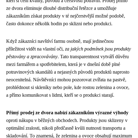
kteří si cení kvality, původu a čerstvosti potravin. Prodej přímo
ze dvora eliminuje dlouhé distribuční řetězce a umožňuje
zákazníkům získat produkty v té nejčerstvější možné podobě,
často dokonce několik hodin po sklizni nebo produkci.
Když zákazníci navštíví farmu osobně, mají jedinečnou
příležitost vidět na vlastní oči,
za jakých podmínek jsou produkty
pěstovány a zpracovávány
. Tato transparentnost vytváří důvěru
mezi farmářem a spotřebitelem, která je v dnešní době plné
potravinových skandálů a nejasných původů produktů naprosto
neocenitelná. Návštěvníci mohou pozorovat zvířata na pastvě,
prohlédnout si skleníky nebo pole, kde rostou zelenina a ovoce,
a přímo komunikovat s lidmi, kteří se o produkci starají.
Přímý prodej ze dvora nabízí zákazníkům výrazné výhody
oproti nákupu v běžných obchodech. Produkty jsou sklizeny v
optimální zralosti, nikoli předčasně kvůli nutnosti transportu a
skladování. To znamená, že zelenina a ovoce obsahují maximum