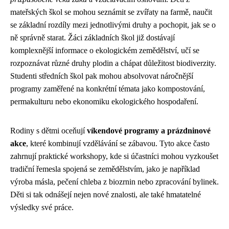
mateřských škol se mohou seznámit se zvířaty na farmě, naučit
se základní rozdíly mezi jednotlivými druhy a pochopit, jak se o
ně správně starat. Žáci základních škol již dostávají
komplexnější informace o ekologickém zemědělství, učí se
rozpoznávat různé druhy plodin a chápat důležitost biodiverzity.
Studenti středních škol pak mohou absolvovat náročnější
programy zaměřené na konkrétní témata jako kompostování,
permakulturu nebo ekonomiku ekologického hospodaření.
Rodiny s dětmi oceňují
víkendové programy a prázdninové
akce
, které kombinují vzdělávání se zábavou. Tyto akce často
zahrnují praktické workshopy, kde si účastníci mohou vyzkoušet
tradiční řemesla spojená se zemědělstvím, jako je například
výroba másla, pečení chleba z biozrnin nebo zpracování bylinek.
Děti si tak odnášejí nejen nové znalosti, ale také hmatatelné
výsledky své práce.