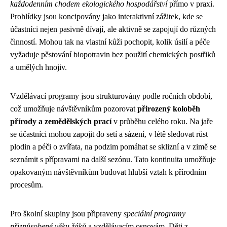
každodenním chodem ekologického hospodářství
přímo v praxi.
Prohlídky jsou koncipovány jako interaktivní zážitek, kde se
účastníci nejen pasivně dívají, ale aktivně se zapojují do různých
činností. Mohou tak na vlastní kůži pochopit, kolik úsilí a péče
vyžaduje pěstování biopotravin bez použití chemických postřiků
a umělých hnojiv.
Vzdělávací programy jsou strukturovány podle ročních období,
což umožňuje návštěvníkům pozorovat
přirozený koloběh
přírody a zemědělských prací
v průběhu celého roku. Na jaře
se účastníci mohou zapojit do setí a sázení, v létě sledovat růst
plodin a péči o zvířata, na podzim pomáhat se sklizní a v zimě se
seznámit s přípravami na další sezónu. Tato kontinuita umožňuje
opakovaným návštěvníkům budovat hlubší vztah k přírodním
procesům.
Pro školní skupiny jsou připraveny
speciální programy
přizpůsobené věku žáků
a vzdělávacím osnovám. Děti z