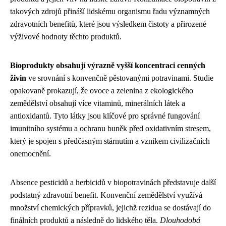
takových zdrojů přináší lidskému organismu řadu významných
zdravotních benefitů, které jsou výsledkem čistoty a přirozené
výživové hodnoty těchto produktů.
Bioprodukty obsahují výrazně vyšší koncentraci cenných
živin
ve srovnání s konvenčně pěstovanými potravinami. Studie
opakovaně prokazují, že ovoce a zelenina z ekologického
zemědělství obsahují více vitaminů, minerálních látek a
antioxidantů. Tyto látky jsou klíčové pro správné fungování
imunitního systému a ochranu buněk před oxidativním stresem,
který je spojen s předčasným stárnutím a vznikem civilizačních
onemocnění.
Absence pesticidů a herbicidů v biopotravinách představuje další
podstatný zdravotní benefit. Konvenční zemědělství využívá
množství chemických přípravků, jejichž rezidua se dostávají do
finálních produktů a následně do lidského těla.
Dlouhodobá