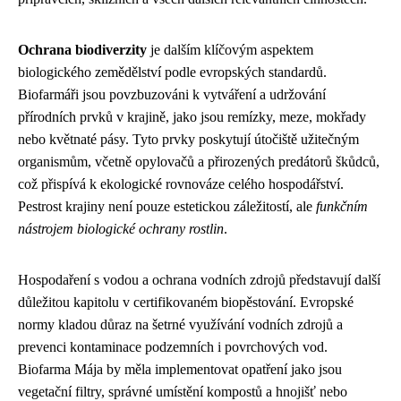
Ochrana biodiverzity
je dalším klíčovým aspektem
biologického zemědělství podle evropských standardů.
Biofarmáři jsou povzbuzováni k vytváření a udržování
přírodních prvků v krajině, jako jsou remízky, meze, mokřady
nebo květnaté pásy. Tyto prvky poskytují útočiště užitečným
organismům, včetně opylovačů a přirozených predátorů škůdců,
což přispívá k ekologické rovnováze celého hospodářství.
Pestrost krajiny není pouze estetickou záležitostí, ale
funkčním
nástrojem biologické ochrany rostlin
.
Hospodaření s vodou a ochrana vodních zdrojů představují další
důležitou kapitolu v certifikovaném biopěstování. Evropské
normy kladou důraz na šetrné využívání vodních zdrojů a
prevenci kontaminace podzemních i povrchových vod.
Biofarma Mája by měla implementovat opatření jako jsou
vegetační filtry, správné umístění kompostů a hnojišť nebo