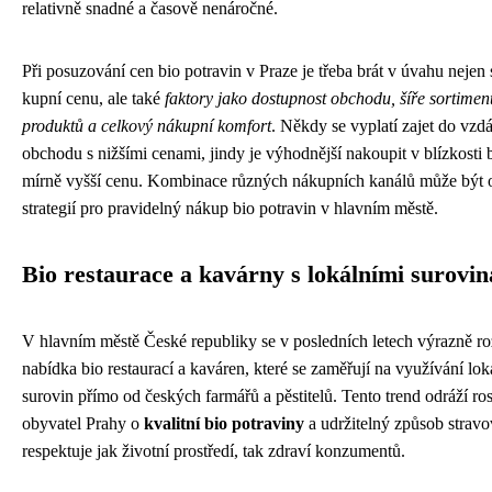
relativně snadné a časově nenáročné.
Při posuzování cen bio potravin v Praze je třeba brát v úvahu neje
kupní cenu, ale také
faktory jako dostupnost obchodu, šíře sortiment
produktů a celkový nákupní komfort
. Někdy se vyplatí zajet do vzd
obchodu s nižšími cenami, jindy je výhodnější nakoupit v blízkosti b
mírně vyšší cenu. Kombinace různých nákupních kanálů může být 
strategií pro pravidelný nákup bio potravin v hlavním městě.
Bio restaurace a kavárny s lokálními surovi
V hlavním městě České republiky se v posledních letech výrazně roz
nabídka bio restaurací a kaváren, které se zaměřují na využívání lok
surovin přímo od českých farmářů a pěstitelů. Tento trend odráží ro
obyvatel Prahy o
kvalitní bio potraviny
a udržitelný způsob stravo
respektuje jak životní prostředí, tak zdraví konzumentů.