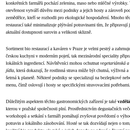
konkrétních farmářů pochází zelenina, maso nebo mléčné výrobky. 
otevřenost vytváří důvěru mezi podniky a jejich hosty a zároveň po
zemědělce, kteří se rozhodli pro ekologické hospodaření. Mnoho tě
restaurací také minimalizuje plýtvání potravinami tím, že připravují 
aktuální dostupnosti surovin a velikosti sklizně.
Sortiment bio restaurací a kaváren v Praze je velmi pestrý a zahrnuje
českou kuchyni v moderním pojetí, tak mezinárodní speciality přip
lokálních ingrediencí. Návštěvníci mohou ochutnat
vegetariánská a
jídla
, která dokazují, že rostlinná strava může být chutná, výživná a
šetrná k planetě. Některé podniky se specializují na bezlepkové ne
menu, čímž oslovují i hosty se specifickými stravovacími potřebami
Důležitým aspektem těchto gastronomických zařízení je také
vzdělá
kterou v pražské společnosti plní. Prostřednictvím degustačních več
workshopů a setkání s farmáři pomáhají zvyšovat povědomí o výho
potravin a lokálního zásobování. Hosté se tak dozvídají nejen o tom,