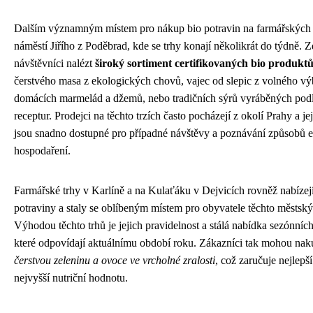
Dalším významným místem pro nákup bio potravin na farmářských t
náměstí Jiřího z Poděbrad, kde se trhy konají několikrát do týdně.
návštěvníci nalézt
široký sortiment certifikovaných bio produkt
čerstvého masa z ekologických chovů, vajec od slepic z volného v
domácích marmelád a džemů, nebo tradičních sýrů vyráběných podl
receptur. Prodejci na těchto trzích často pocházejí z okolí Prahy a je
jsou snadno dostupné pro případné návštěvy a poznávání způsobů 
hospodaření.
Farmářské trhy v Karlíně a na Kulaťáku v Dejvicích rovněž nabízejí
potraviny a staly se oblíbeným místem pro obyvatele těchto městskýc
Výhodou těchto trhů je jejich pravidelnost a stálá nabídka sezónníc
které odpovídají aktuálnímu období roku. Zákazníci tak mohou nak
čerstvou zeleninu a ovoce ve vrcholné zralosti
, což zaručuje nejlepš
nejvyšší nutriční hodnotu.