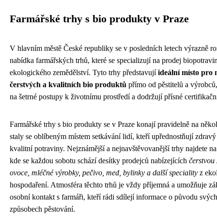
Farmářské trhy s bio produkty v Praze
V hlavním městě České republiky se v posledních letech výrazně roz
nabídka farmářských trhů, které se specializují na prodej biopotravi
ekologického zemědělství. Tyto trhy představují
ideální místo pro
čerstvých a kvalitních bio produktů
přímo od pěstitelů a výrobců, 
na šetrné postupy k životnímu prostředí a dodržují přísné certifikač
Farmářské trhy s bio produkty se v Praze konají pravidelně na někol
staly se oblíbeným místem setkávání lidí, kteří upřednostňují zdravý 
kvalitní potraviny. Nejznámější a nejnavštěvovanější trhy najdete n
kde se každou sobotu schází desítky prodejců nabízejících
čerstvou 
ovoce, mléčné výrobky, pečivo, med, bylinky a další speciality
z eko
hospodaření. Atmosféra těchto trhů je vždy příjemná a umožňuje z
osobní kontakt s farmáři, kteří rádi sdílejí informace o původu svýc
způsobech pěstování.