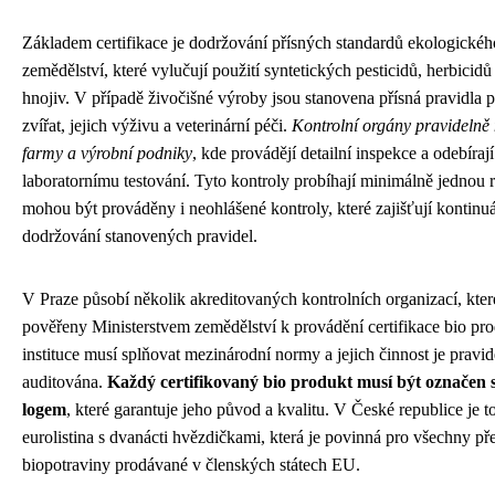
Základem certifikace je dodržování přísných standardů ekologickéh
zemědělství, které vylučují použití syntetických pesticidů, herbicid
hnojiv. V případě živočišné výroby jsou stanovena přísná pravidla 
zvířat, jejich výživu a veterinární péči.
Kontrolní orgány pravidelně 
farmy a výrobní podniky
, kde provádějí detailní inspekce a odebíraj
laboratornímu testování. Tyto kontroly probíhají minimálně jednou r
mohou být prováděny i neohlášené kontroly, které zajišťují kontinuá
dodržování stanovených pravidel.
V Praze působí několik akreditovaných kontrolních organizací, kter
pověřeny Ministerstvem zemědělství k provádění certifikace bio pr
instituce musí splňovat mezinárodní normy a jejich činnost je pravid
auditována.
Každý certifikovaný bio produkt musí být označen 
logem
, které garantuje jeho původ a kvalitu. V České republice je t
eurolistina s dvanácti hvězdičkami, která je povinná pro všechny př
biopotraviny prodávané v členských státech EU.