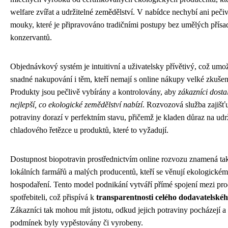
welfare zvířat a udržitelné zemědělství. V nabídce nechybí ani pečiv
mouky, které je připravováno tradičními postupy bez umělých přísa
konzervantů.
Objednávkový systém je intuitivní a uživatelsky přívětivý, což umo
snadné nakupování i těm, kteří nemají s online nákupy velké zkušen
Produkty jsou pečlivě vybírány a kontrolovány, aby
zákazníci dosta
nejlepší, co ekologické zemědělství nabízí
. Rozvozová služba zajišťu
potraviny dorazí v perfektním stavu, přičemž je kladen důraz na udr
chladového řetězce u produktů, které to vyžadují.
Dostupnost biopotravin prostřednictvím online rozvozu znamená t
lokálních farmářů a malých producentů, kteří se věnují ekologické
hospodaření. Tento model podnikání vytváří přímé spojení mezi pr
spotřebiteli, což přispívá k
transparentnosti celého dodavatelskéh
Zákazníci tak mohou mít jistotu, odkud jejich potraviny pocházejí a
podmínek byly vypěstovány či vyrobeny.