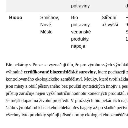
potraviny
d
Biooo
Smíchov,
Bio
Střední
P
Nové
potraviny,
až vyšší
9
Město
veganské
S
produkty,
1
nápoje
Bio pekárny v Praze se vyznačují tím, že pro výrobu svých výrobků
výhradně
certifikované biozemědělské suroviny
, které pocházejí 
kontrolovaného ekologického zemědělství. Mouky, které tvoří zákla
jsou mlety z obilí pěstovaného bez použití syntetických hnojiv a pes
přístup zaručuje nejen vyšší nutriční hodnotu konečných produktů, a
šetrnější dopad na životní prostředí. V pražských bio pekárnách naj
škálu výrobků od klasického chleba přes bagety až po sladké pečiv
všechny tyto produkty splňují přísné normy ekologického zemědělst