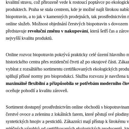
kvalitní stravu, což přirozeně vede k rostoucí poptávce po ekologic
produktech. Praha se stala centrem, kde je možné najít širokou nabí
biopotravin, a to jak v kamenných prodejnách, tak prostřednictvím
online služeb. Možnost objednání čerstvých biopotravin s dovoze
představuje
revoluční změnu v nakupování
, která šetří čas a záro
nejvyšší kvalitu produktů.
Online rozvoz biopotravin pokrývá prakticky celé území hlavního m
historického centra přes rezidenční čtvrti až po okrajové části. Zák
vybírat z rozsáhlého sortimentu certifikovaných ekologických produ
splňují přísné normy pro bioprodukci. Služba rozvozu je navržena t
maximálně flexibilní a přizpůsobila se potřebám moderního člo
oceňuje pohodlí a kvalitu zároveň.
Sortiment dostupný prostřednictvím online obchodů s biopotravina
čerstvé ovoce a zeleninu z lokálních farem, které pěstují své plodiny
syntetických hnojiv a pesticidů. Zákazníci mají přístup k širokému 
mléčných výrobků od certifikovaných ekologických producentů, kte