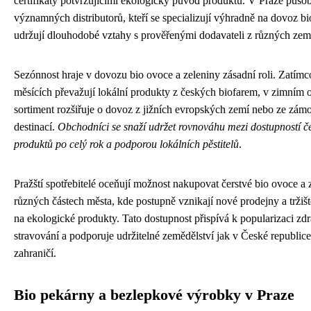
certifikáty potvrzujícími ekologický původ produktů. V Praze působ
významných distributorů, kteří se specializují výhradně na dovoz bi
udržují dlouhodobé vztahy s prověřenými dodavateli z různých zem
Sezónnost hraje v dovozu bio ovoce a zeleniny zásadní roli. Zatímco
měsících převažují lokální produkty z českých biofarem, v zimním 
sortiment rozšiřuje o dovoz z jižních evropských zemí nebo ze zám
destinací.
Obchodníci se snaží udržet rovnováhu mezi dostupností č
produktů po celý rok a podporou lokálních pěstitelů
.
Pražští spotřebitelé oceňují možnost nakupovat čerstvé bio ovoce a 
různých částech města, kde postupně vznikají nové prodejny a tržiš
na ekologické produkty. Tato dostupnost přispívá k popularizaci zd
stravování a podporuje udržitelné zemědělství jak v České republice
zahraničí.
Bio pekárny a bezlepkové výrobky v Praze