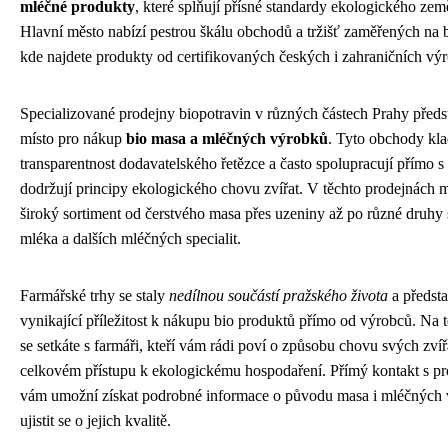
mléčné produkty
, které splňují přísné standardy ekologického země
Hlavní město nabízí pestrou škálu obchodů a tržišť zaměřených na 
kde najdete produkty od certifikovaných českých i zahraničních vý
Specializované prodejny biopotravin v různých částech Prahy předst
místo pro nákup
bio masa a mléčných výrobků
. Tyto obchody kl
transparentnost dodavatelského řetězce a často spolupracují přímo s 
dodržují principy ekologického chovu zvířat. V těchto prodejnách m
široký sortiment od čerstvého masa přes uzeniny až po různé druhy s
mléka a dalších mléčných specialit.
Farmářské trhy se staly
nedílnou součástí pražského života
a předsta
vynikající příležitost k nákupu bio produktů přímo od výrobců. Na t
se setkáte s farmáři, kteří vám rádi poví o způsobu chovu svých zvíř
celkovém přístupu k ekologickému hospodaření. Přímý kontakt s p
vám umožní získat podrobné informace o původu masa i mléčných 
ujistit se o jejich kvalitě.