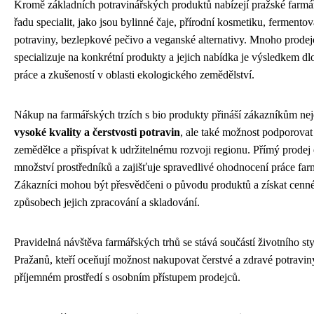
Kromě základních potravinářských produktů nabízejí pražské farmář
řadu specialit, jako jsou bylinné čaje, přírodní kosmetiku, fermento
potraviny, bezlepkové pečivo a veganské alternativy. Mnoho prodej
specializuje na konkrétní produkty a jejich nabídka je výsledkem dl
práce a zkušeností v oblasti ekologického zemědělství.
Nákup na farmářských trzích s bio produkty přináší zákazníkům ne
vysoké kvality a čerstvosti potravin
, ale také možnost podporovat
zemědělce a přispívat k udržitelnému rozvoji regionu. Přímý prodej 
množství prostředníků a zajišťuje spravedlivé ohodnocení práce far
Zákazníci mohou být přesvědčeni o původu produktů a získat cenn
způsobech jejich zpracování a skladování.
Pravidelná návštěva farmářských trhů se stává součástí životního s
Pražanů, kteří oceňují možnost nakupovat čerstvé a zdravé potravin
příjemném prostředí s osobním přístupem prodejců.