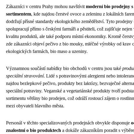
Zákazníci v centru Prahy mohou navštívit
moderní bio prodejny s
sortimentem
, kde najdou čerstvé ovoce a zeleninu z lokálních fare
dodržují přísné standardy ekologického zemědělství. Tyto prodejny 
spolupracují přímo s českými farmáři a pěstiteli, což zajišťuje neje
kvalitu produktů, ale také podporu místní ekonomiky. Kromě čerstv
zde zákazníci objeví pečivo z bio mouky, mléčné výrobky od krav
ekologických farmách, bio maso a uzeniny.
Významnou součástí nabídky bio obchodů v centru jsou také
produ
speciální stravování
. Lidé s potravinovými alergiemi nebo intolera
najdou bezlepkové pečivo, produkty bez laktózy, bezvaječné alternat
speciální potraviny. Veganské a vegetariánské produkty tvoří podsta
sortimentu většiny bio prodejen, což odráží rostoucí zájem o rostlin
mezi obyvateli hlavního města.
Personál v těchto specializovaných prodejnách obvykle disponuje
o
znalostmi o bio produktech
a dokáže zákazníkům poradit s výbě