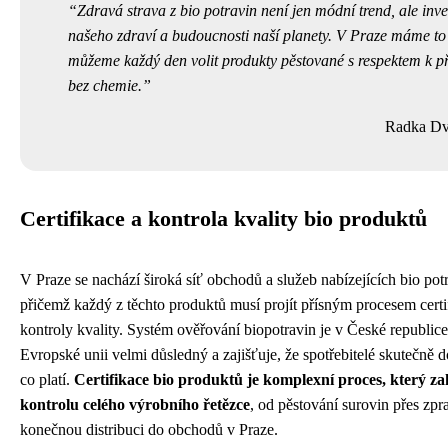
Zdravá strava z bio potravin není jen módní trend, ale inve
našeho zdraví a budoucnosti naší planety. V Praze máme to š
můžeme každý den volit produkty pěstované s respektem k p
bez chemie.
Radka Dv
Certifikace a kontrola kvality bio produktů
V Praze se nachází široká síť obchodů a služeb nabízejících bio pot
přičemž každý z těchto produktů musí projít přísným procesem certi
kontroly kvality. Systém ověřování biopotravin je v České republice 
Evropské unii velmi důsledný a zajišťuje, že spotřebitelé skutečně do
co platí.
Certifikace bio produktů je komplexní proces, který z
kontrolu celého výrobního řetězce
, od pěstování surovin přes zpr
konečnou distribuci do obchodů v Praze.