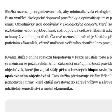
Služba rozvozu je organizována tak, aby minimalizovala ekologicko
často využívá ekologické dopravní prostředky a optimalizuje trasy p
emisí. Objednávky jsou dodávány v
ekologických obalech, které js
rozložitelné nebo recyklovatelné
, což odpovídá celkové filozofii udrž
ochrany životního prostředí. Časové rozmezí doručení je široké a p
potřebám zákazníků, včetně možnosti večerního doručení pro pracují
Kvalita služeb online rozvozu biopotravin v Praze neustále roste a 
se měnícím se požadavkům trhu. Zákazníci oceňují možnost pravid
objednávek, které jim zajistí
stálý přísun čerstvých biopotravin b
opakovaného objednávání
. Tato služba představuje ideální řešení
jednotlivce i firmy, které chtějí investovat do zdravé výživy a záro
udržitelné zemědělství a místní ekonomiku.