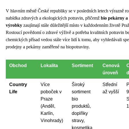
V hlavním městě České republiky se v posledních letech výrazně roz
nabídka zdravých a ekologických potravin, přičemž
bio pekárny a
výrobky
zaujímají stále důležitější místo v každodenním životě Pra
Rostoucí povědomí o zdravé výživě a potřeba kvalitních potravin b
chemických přísad vedou stále více lidí k tomu, aby vyhledávali sp
prodejny a pekárny zaměřené na biopotraviny.
Obchod
Lokalita
Sortiment
Cenová
O
úroveň
Country
Více
Široký
Střední
P
Life
poboček v
sortiment
až vyšší
9
Praze
bio
S
(Anděl,
produktů,
1
Karlín,
doplňky
Vinohrady)
stravy,
kosmetika