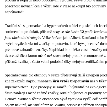
procent u stejných nebo podobných výrobků. Právě proto je důležit
pozornost srovnání cen a vědět, kde v Praze nakoupit bio potraviny
nejvýhodněji.
Tradiční síť supermarketů a hypermarketů nabízí v posledních letech 
sortiment bioproduktů, přičemž
ceny se zde často liší podle konkrét
jeho obchodní strategie
. Velké řetězce jako Albert, Kaufland nebo B
svých regálech vlastní značky biopotravin, které bývají cenově dost
prémiové zahraniční značky. Například bio mléko vlastní značky mů
dvacet až třicet korun méně než srovnatelný produkt renomované z
přičemž kvalita je často velmi podobná díky stejným certifikačním
Specializované bio obchody v Praze představují další kategorii prod
kde zákazníci najdou
mnohem širší výběr biopotravin
než v běžn
supermarketech. Tyto prodejny se zaměřují výhradně na ekologické
často nabízejí i méně známé značky, lokální výrobce či produkty be
Cenová hladina v těchto obchodech bývá zpravidla vyšší, což odráž
objem nákupů, ale také důraz na kvalitu, čerstvost a přímou spoluprá