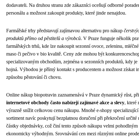
dodavateli. Na druhou stranu zde zákazníci oceňují odborné porade
personálu a možnost zakoupit produkty, které jinde nenajdou.
Farmářské trhy představují zajímavou alternativu pro nákup
čerstvý
produktů přímo od pěstitelů a výrobců
. V Praze funguje několik pr
farmářských trhů, kde lze nakoupit sezonní ovoce, zeleninu, mléčn
maso či pečivo v bio kvalitě. Ceny zde mohou být konkurenceschop
specializovaným obchodům, zejména u sezonních produktů, kdy je
hojná. Výhodou je přímý kontakt s producentem a možnost získat i
způsobu pěstování či chovu.
Online nákup biopotravin zaznamenává v Praze dynamický růst, př
internetové obchody často nabízejí zajímavé akce a slevy
, které
výrazně snížit celkovou cenu nákupu. Mnohé e-shopy specializující 
sortiment navíc poskytují bezplatnou doručení při překročení určité
částky objednávky, což činí tento způsob nákupu velmi pohodlným 
ekonomicky výhodným. Srovnávání cen mezi různými online prodej