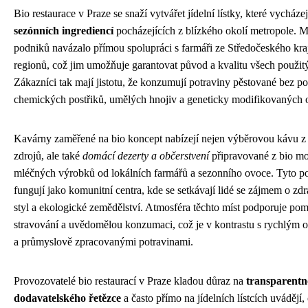
Bio restaurace v Praze se snaží vytvářet jídelní lístky, které vycháze
sezónních ingrediencí
pocházejících z blízkého okolí metropole. 
podniků navázalo přímou spolupráci s farmáři ze Středočeského kraj
regionů, což jim umožňuje garantovat původ a kvalitu všech použit
Zákazníci tak mají jistotu, že konzumují potraviny pěstované bez po
chemických postřiků, umělých hnojiv a geneticky modifikovaných 
Kavárny zaměřené na bio koncept nabízejí nejen výběrovou kávu z
zdrojů, ale také
domácí dezerty a občerstvení
připravované z bio m
mléčných výrobků od lokálních farmářů a sezonního ovoce. Tyto p
fungují jako komunitní centra, kde se setkávají lidé se zájmem o zdr
styl a ekologické zemědělství. Atmosféra těchto míst podporuje pom
stravování a uvědomělou konzumaci, což je v kontrastu s rychlým 
a průmyslově zpracovanými potravinami.
Provozovatelé bio restaurací v Praze kladou důraz na
transparentn
dodavatelského řetězce
a často přímo na jídelních lístcích uvádějí,