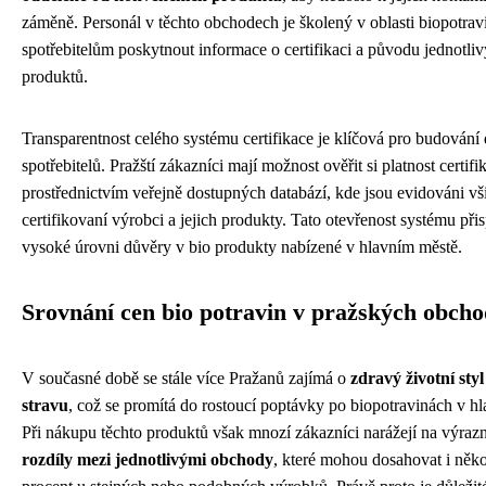
záměně. Personál v těchto obchodech je školený v oblasti biopotra
spotřebitelům poskytnout informace o certifikaci a původu jednotli
produktů.
Transparentnost celého systému certifikace je klíčová pro budování
spotřebitelů. Pražští zákazníci mají možnost ověřit si platnost certifi
prostřednictvím veřejně dostupných databází, kde jsou evidováni vš
certifikovaní výrobci a jejich produkty. Tato otevřenost systému při
vysoké úrovni důvěry v bio produkty nabízené v hlavním městě.
Srovnání cen bio potravin v pražských obch
V současné době se stále více Pražanů zajímá o
zdravý životní styl
stravu
, což se promítá do rostoucí poptávky po biopotravinách v h
Při nákupu těchto produktů však mnozí zákazníci narážejí na výraz
rozdíly mezi jednotlivými obchody
, které mohou dosahovat i něko