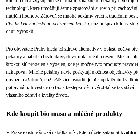
konkurenci a zvyšujícím se nárokům zákazníků. Pekárny investují 
technologií, které umožňují šetrné zpracování surovin při zachování 
nutriční hodnoty. Zároveň se mnohé pekárny vrací k tradičním post
dlouhé kvašení těsta na přirozeném kvásku
, což přispívá k lepší stra
chuti výrobků.
Pro obyvatele Prahy hledající zdravé alternativy v oblasti pečiva pře
pekárny a nabídka bezlepkových výrobků ideální řešení. Město nabí
širokou síť prodejen a výdejen, kde je možné tyto produkty pravide
nakupovat. Mnohé pekárny navíc poskytují možnost objednávky přes
dovozem až domů, což ještě více usnadňuje přístup k těmto kvalitn
potravinám. Investice do bio a bezlepkových výrobků se tak stává in
vlastního zdraví a kvality života.
Kde koupit bio maso a mléčné produkty
V Praze existuje široká nabídka míst, kde můžete zakoupit
kvalitní