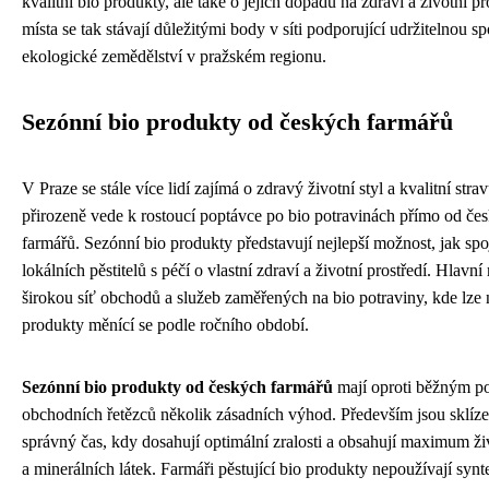
kvalitní bio produkty, ale také o jejich dopadu na zdraví a životní pr
místa se tak stávají důležitými body v síti podporující udržitelnou s
ekologické zemědělství v pražském regionu.
Sezónní bio produkty od českých farmářů
V Praze se stále více lidí zajímá o zdravý životní styl a kvalitní stra
přirozeně vede k rostoucí poptávce po bio potravinách přímo od če
farmářů. Sezónní bio produkty představují nejlepší možnost, jak spo
lokálních pěstitelů s péčí o vlastní zdraví a životní prostředí. Hlavní
širokou síť obchodů a služeb zaměřených na bio potraviny, kde lze n
produkty měnící se podle ročního období.
Sezónní bio produkty od českých farmářů
mají oproti běžným p
obchodních řetězců několik zásadních výhod. Především jsou sklíz
správný čas, kdy dosahují optimální zralosti a obsahují maximum ži
a minerálních látek. Farmáři pěstující bio produkty nepoužívají synt