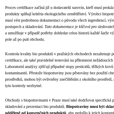
Proces certifikace začíná již u dodavatelů surovin, kteří musí prokáza
produkty splňují kritéria ekologického zemědělství. Výrobci biopot
musí vést podrobnou dokumentaci o původu všech ingrediencí, výr
postupech a skladování.
Tato dokumentace je klíčová pro sledovate
a umožňuje v případě potřeby dohledat celou historii každé šarže v
pole až po pult obchodu.
Kontrola kvality bio produktů v pražských obchodech nezahrnuje p
certifikace, ale také pravidelné testování na přítomnost nežádoucích 
Laboratorní analýzy zjišťují případné stopy pesticidů, těžkých kovů
kontaminantů. Přestože biopotraviny jsou pěstovány bez použití c
prostředků, mohou být ovlivněny znečištěním z okolního prostředí, 
tyto kontroly nezbytné.
Obchody s biopotravinami v Praze musí také dodržovat specifická p
skladování a prezentaci bio produktů.
Biopotraviny musí být skl
odděleně od konvenčních produktů
, aby nedošlo k jejich kontam