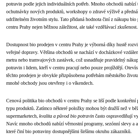
potravin podle jejich individuálních potřeb. Mnoho obchodů nabízí 
ochutnávky nových produktů, workshopy o zdravé výživě a předná
udržitelném životním stylu. Tato přidaná hodnota činí z nákupu bio 
centru Prahy nejen běžnou záležitost, ale také vzdělávací zkušenost.
Dostupnost bio prodejen v centru Prahy je výborná díky hustě rozvin
veřejné dopravy. Většina obchodů se nachází v docházkové vzdáleno
metra nebo tramvajových zastávek, což usnadňuje pravidelný náku
potravin i lidem, kteří v centru pracují nebo pouze projíždějí. Oteví
těchto prodejen je obvykle přizpůsobena potřebám městského život
mnohé obchody jsou otevřeny i o víkendech.
Cenová politika bio obchodů v centru Prahy se liší podle konkrétní
typu produktů. Zatímco některé položky mohou být dražší než v b
supermarketech,
kvalita a původ bio potravin
často ospravedlňují vy
Navíc mnoho obchodů nabízí věrnostní programy, sezónní slevy a a
které činí bio potraviny dostupnějšími širšímu okruhu zákazníků.