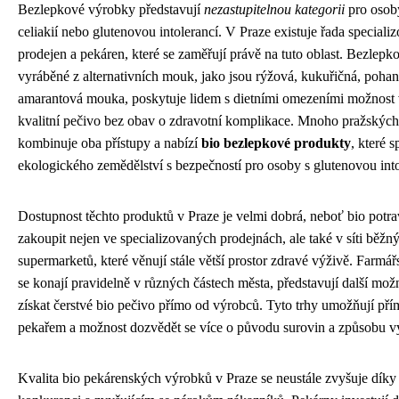
Bezlepkové výrobky představují
nezastupitelnou kategorii
pro osoby
celiakií nebo glutenovou intolerancí. V Praze existuje řada special
prodejen a pekáren, které se zaměřují právě na tuto oblast. Bezlepk
vyráběné z alternativních mouk, jako jsou rýžová, kukuřičná, poh
amarantová mouka, poskytuje lidem s dietními omezeními možnost 
kvalitní pečivo bez obav o zdravotní komplikace. Mnoho pražských
kombinuje oba přístupy a nabízí
bio bezlepkové produkty
, které 
ekologického zemědělství s bezpečností pro osoby s glutenovou into
Dostupnost těchto produktů v Praze je velmi dobrá, neboť bio potra
zakoupit nejen ve specializovaných prodejnách, ale také v síti běžn
supermarketů, které věnují stále větší prostor zdravé výživě. Farmářs
se konají pravidelně v různých částech města, představují další možn
získat čerstvé bio pečivo přímo od výrobců. Tyto trhy umožňují pří
pekařem a možnost dozvědět se více o původu surovin a způsobu v
Kvalita bio pekárenských výrobků v Praze se neustále zvyšuje díky 