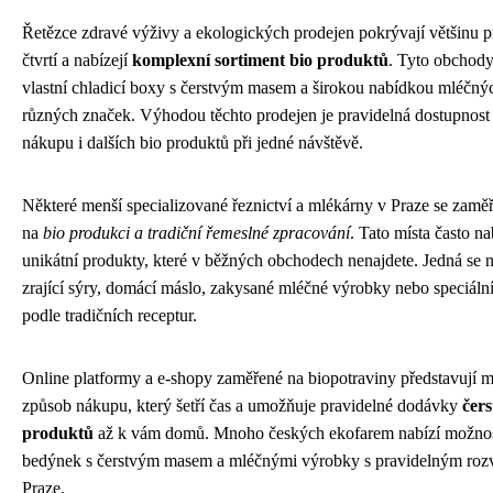
Řetězce zdravé výživy a ekologických prodejen pokrývají většinu 
čtvrtí a nabízejí
komplexní sortiment bio produktů
. Tyto obchody
vlastní chladicí boxy s čerstvým masem a širokou nabídkou mléčn
různých značek. Výhodou těchto prodejen je pravidelná dostupnost
nákupu i dalších bio produktů při jedné návštěvě.
Některé menší specializované řeznictví a mlékárny v Praze se zamě
na
bio produkci a tradiční řemeslné zpracování
. Tato místa často na
unikátní produkty, které v běžných obchodech nenajdete. Jedná se n
zrající sýry, domácí máslo, zakysané mléčné výrobky nebo speciáln
podle tradičních receptur.
Online platformy a e-shopy zaměřené na biopotraviny představují 
způsob nákupu, který šetří čas a umožňuje pravidelné dodávky
čers
produktů
až k vám domů. Mnoho českých ekofarem nabízí možnos
bedýnek s čerstvým masem a mléčnými výrobky s pravidelným ro
Praze.