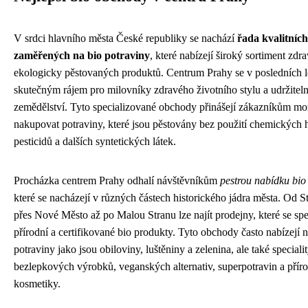
V srdci hlavního města České republiky se nachází
řada kvalitníc
zaměřených na bio potraviny
, které nabízejí široký sortiment zdr
ekologicky pěstovaných produktů. Centrum Prahy se v posledních le
skutečným rájem pro milovníky zdravého životního stylu a udržitel
zemědělství. Tyto specializované obchody přinášejí zákazníkům mo
nakupovat potraviny, které jsou pěstovány bez použití chemických h
pesticidů a dalších syntetických látek.
Procházka centrem Prahy odhalí návštěvníkům
pestrou nabídku bi
které se nacházejí v různých částech historického jádra města. Od 
přes Nové Město až po Malou Stranu lze najít prodejny, které se spec
přírodní a certifikované bio produkty. Tyto obchody často nabízejí 
potraviny jako jsou obiloviny, luštěniny a zelenina, ale také speciali
bezlepkových výrobků, veganských alternativ, superpotravin a přír
kosmetiky.