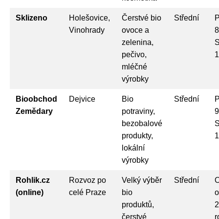
Sklizeno
Holešovice,
Čerstvé bio
Střední
P
Vinohrady
ovoce a
8
zelenina,
S
pečivo,
1
mléčné
výrobky
Bioobchod
Dejvice
Bio
Střední
P
Zemědary
potraviny,
9
bezobalové
S
produkty,
1
lokální
výrobky
Rohlik.cz
Rozvoz po
Velký výběr
Střední
O
(online)
celé Praze
bio
o
produktů,
2
čerstvé
r