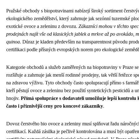
Pražské obchody s biopotravinami nabízejí široký sortiment čerstvý
ekologického zemědělství, který zahrnuje jak sezónní tuzemské plod
exotické ovoce a zeleninu z dovozu.
Zákazníci mohou v těchto spec
prodejnách najít vše od klasických jablek a mrkve až po avokádo,
quinoa
. Důraz je kladen především na transparentnost původu produ
certifikaci podle přísných evropských norem pro ekologické zeměděl
Kategorie obchodů a služeb zaměřených na biopotraviny v Praze se
rozšiřuje a zahrnuje jak menší rodinné prodejny, tak větší řetězce spe
na zdravou výživu. Tyto obchody často spolupracují přímo s farmáři
kteří pěstují ovoce a zeleninu bez použití syntetických pesticidů a 
hnojiv.
Přímá spolupráce s dodavateli umožňuje lepší kontrolu k
často i příznivější ceny pro koncové zákazníky
.
Dovoz čerstvého bio ovoce a zeleniny musí splňovat řadu náročných 
certifikací. Každá zásilka je pečlivě kontrolována a musí být opatře