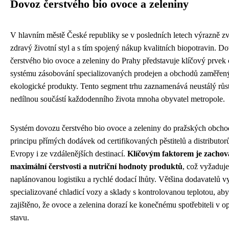
Dovoz čerstvého bio ovoce a zeleniny
V hlavním městě České republiky se v posledních letech výrazně zv
zdravý životní styl a s tím spojený nákup kvalitních biopotravin. D
čerstvého bio ovoce a zeleniny do Prahy představuje klíčový prvek
systému zásobování specializovaných prodejen a obchodů zaměřen
ekologické produkty. Tento segment trhu zaznamenává neustálý růst
nedílnou součástí každodenního života mnoha obyvatel metropole.
Systém dovozu čerstvého bio ovoce a zeleniny do pražských obcho
principu přímých dodávek od certifikovaných pěstitelů a distributorů
Evropy i ze vzdálenějších destinací.
Klíčovým faktorem je zachov
maximální čerstvosti a nutriční hodnoty produktů
, což vyžaduje
naplánovanou logistiku a rychlé dodací lhůty. Většina dodavatelů v
specializované chladicí vozy a sklady s kontrolovanou teplotou, ab
zajištěno, že ovoce a zelenina dorazí ke konečnému spotřebiteli v o
stavu.