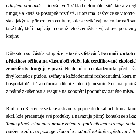
odbytem produktů
— to vše tvoří základ neformální sítě, která v reg
funguje a která se postupně rozrůstá. Biofarma Rašovice se v tomto
stala jakýmsi přirozeným centrem, kde se setkávají nejen farmáři sam
také lidé, kteří mají zájem o udržitelné zemědělství, zdravé potravin
krajinu.
Důležitou součástí spolupráce je také vzdělávání.
Farmáři z okolí 
příležitost přijít a na vlastní oči vidět, jak certifikované ekologi
zemědělství funguje v praxi.
Nejde přitom o akademické přednášky
živý kontakt s půdou, zvířaty a každodenními rozhodnutími, která 
hospodář dělat. Tato forma sdílení znalostí je nesmírně cenná, prot
z reálné zkušenosti a reaguje na konkrétní podmínky daného místa.
Biofarma Rašovice se také aktivně zapojuje do lokálních trhů a ko
akcí, kde prezentuje své produkty a navazuje přímý kontakt se záka
Tento přímý vztah mezi producentem a spotřebitelem zkracuje doda
řetězec a zároveň posiluje vědomí o hodnotě lokálně vypěstovaných 