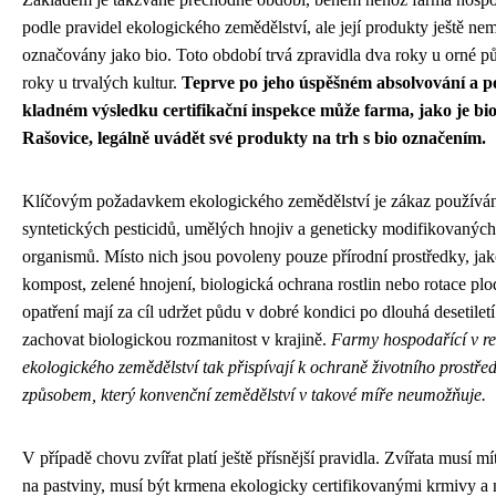
podle pravidel ekologického zemědělství, ale její produkty ještě n
označovány jako bio. Toto období trvá zpravidla dva roky u orné pů
roky u trvalých kultur.
Teprve po jeho úspěšném absolvování a p
kladném výsledku certifikační inspekce může farma, jako je bi
Rašovice, legálně uvádět své produkty na trh s bio označením.
Klíčovým požadavkem ekologického zemědělství je zákaz používá
syntetických pesticidů, umělých hnojiv a geneticky modifikovaných
organismů. Místo nich jsou povoleny pouze přírodní prostředky, jak
kompost, zelené hnojení, biologická ochrana rostlin nebo rotace plo
opatření mají za cíl udržet půdu v dobré kondici po dlouhá desetiletí
zachovat biologickou rozmanitost v krajině.
Farmy hospodařící v r
ekologického zemědělství tak přispívají k ochraně životního prostřed
způsobem, který konvenční zemědělství v takové míře neumožňuje.
V případě chovu zvířat platí ještě přísnější pravidla. Zvířata musí mí
na pastviny, musí být krmena ekologicky certifikovanými krmivy a 