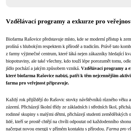
Vzdělávací programy a exkurze pro veřejnos
Biofarma Rašovice představuje místo, kde se moderní přístup k zem
prolíná s hlubokým respektem k přírodě a tradicím. Právě tato komb
z farmy výjimečné centrum, které láká nejen zákazníky hledající kva
biopotraviny, ale také všechny, kdo touží lépe porozumět tomu, odk
jídlo pochází a jakým způsobem vzniká.
Vzdělávací programy a e
které biofarma Rašovice nabízí, patří k těm nejcennějším aktivi
farma pro veřejnost připravuje.
Každý rok přijíždějí do Rašovic stovky návštěvníků různého věku 
zázemí. Přicházejí školní třídy ze základních i středních škol, přichá
rodinné skupiny s malými dětmi, přicházejí studenti zemědělských o
lidé, kteří se prostě chtějí na chvíli odpoutat od každodenního shonu
načerpat novou energii v přímém kontaktu s přírodou.
Farma pro v