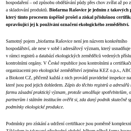
hospodaření – od způsobu obdělávání půdy přes chov zvířat až po 
a skladování produktů.
Biofarma Rašovice je jedním z takových 
který tímto procesem úspěšně prošel a získal příslušnou certifik
opravňující jej k používání označení ekologického zemědělství.
Samotný pojem „biofarma Rašovice není jen názvem konkrétního
hospodářství, ale nese v sobě i adresářový význam, který usnadňuje 
v rámci registrů a databází ekologických zemědělců vedených přísl
kontrolními orgány. V České republice jsou kontrolními a certifikač
organizacemi pro ekologické zemědělství zejména KEZ o.p.s., 
a Biokont CZ, přičemž každá z nich provádí pravidelné inspekce na
které jsou pod jejich dohledem.
Zápis do těchto registrů a adresářů
farmu zásadní praktický význam, protože umožňuje spotřebitelům,
partnerům i státním institucím ověřit si, zda daný podnik skutečně s
podmínky ekologické produkce.
Podmínky pro získání a udržení certifikace jsou poměrně komplexní
Základem je takzvané přechodné období, během něhož farma hospo