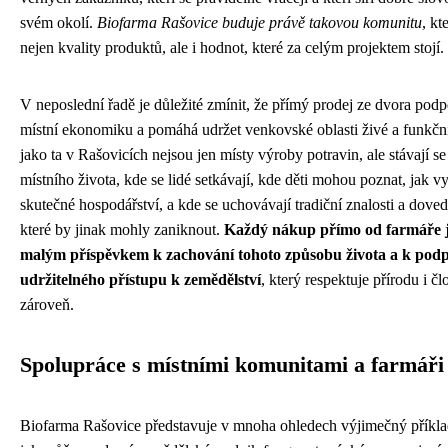
svém okolí.
Biofarma Rašovice buduje právě takovou komunitu
, kt
nejen kvality produktů, ale i hodnot, které za celým projektem stojí.
V neposlední řadě je důležité zmínit, že přímý prodej ze dvora podp
místní ekonomiku a pomáhá udržet venkovské oblasti živé a funkčn
jako ta v Rašovicích nejsou jen místy výroby potravin, ale stávají se
místního života, kde se lidé setkávají, kde děti mohou poznat, jak v
skutečné hospodářství, a kde se uchovávají tradiční znalosti a doved
které by jinak mohly zaniknout.
Každý nákup přímo od farmáře j
malým příspěvkem k zachování tohoto způsobu života a k pod
udržitelného přístupu k zemědělství
, který respektuje přírodu i č
zároveň.
Spolupráce s místními komunitami a farmáři
Biofarma Rašovice představuje v mnoha ohledech výjimečný příkla