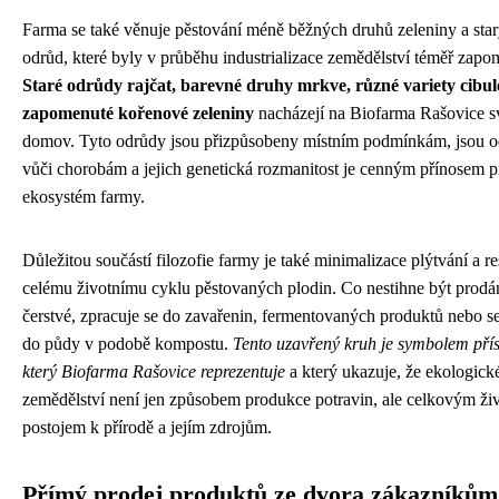
Farma se také věnuje pěstování méně běžných druhů zeleniny a sta
odrůd, které byly v průběhu industrializace zemědělství téměř zapo
Staré odrůdy rajčat, barevné druhy mrkve, různé variety cibul
zapomenuté kořenové zeleniny
nacházejí na Biofarma Rašovice s
domov. Tyto odrůdy jsou přizpůsobeny místním podmínkám, jsou o
vůči chorobám a jejich genetická rozmanitost je cenným přínosem p
ekosystém farmy.
Důležitou součástí filozofie farmy je také minimalizace plýtvání a r
celému životnímu cyklu pěstovaných plodin. Co nestihne být prodá
čerstvé, zpracuje se do zavařenin, fermentovaných produktů nebo se
do půdy v podobě kompostu.
Tento uzavřený kruh je symbolem přís
který Biofarma Rašovice reprezentuje
a který ukazuje, že ekologick
zemědělství není jen způsobem produkce potravin, ale celkovým ži
postojem k přírodě a jejím zdrojům.
Přímý prodej produktů ze dvora zákazníkům