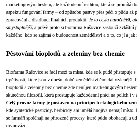
marketingovým heslem, ale každodenní realitou, která se promítá d
aspektu fungování farmy – od způsobu pastvy přes péči o půdu až 
zpracování a distribuci finálních produktů.
Je to cesta náročnější, a
smysluplnější
, a právě proto si biofarma Rašovice zaslouží zvláštní 
každého, kdo se zajímá o budoucnost zemědělství a o to, co jí a jak ž
Pěstování bioplodů a zeleniny bez chemie
Biofarma Rašovice se řadí mezi ta místa, kde se k půdě přistupuje s
trpělivostí, které jsou v dnešní době zemědělství čím dál vzácnější. 
bioplodů a zeleniny bez chemie zde není jen marketingovým heslem
skutečnou filozofií, která prostupuje každodenní práci na polích i v
Celý provoz farmy je postaven na principech ekologického země
kde syntetické pesticidy, herbicidy ani umělá hnojiva nemají místo.
se farmáři spoléhají na přirozené procesy, které půdu obohacují a ud
rovnováze.