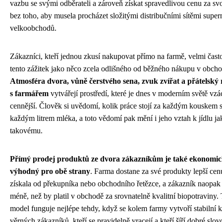
vazbu se svými odběrateli a zároveň získat spravedlivou cenu za sv
bez toho, aby musela procházet složitými distribučními sítěmi supe
velkoobchodů.
Zákazníci, kteří jednou zkusí nakupovat přímo na farmě, velmi často
tento zážitek jako něco zcela odlišného od běžného nákupu v obcho
Atmosféra dvora, vůně čerstvého sena, zvuk zvířat a přátelský
s farmářem
vytvářejí prostředí, které je dnes v moderním světě vzá
cennější. Člověk si uvědomí, kolik práce stojí za každým kouskem 
každým litrem mléka, a toto vědomí pak mění i jeho vztah k jídlu ja
takovému.
Přímý prodej produktů ze dvora zákazníkům je také ekonomi
výhodný pro obě strany
. Farma dostane za své produkty lepší cen
získala od překupníka nebo obchodního řetězce, a zákazník naopak 
méně, než by platil v obchodě za srovnatelně kvalitní biopotraviny.
model funguje nejlépe tehdy, když se kolem farmy vytvoří stabilní 
věrných zákazníků, kteří se pravidelně vracejí a kteří šíří dobré slov