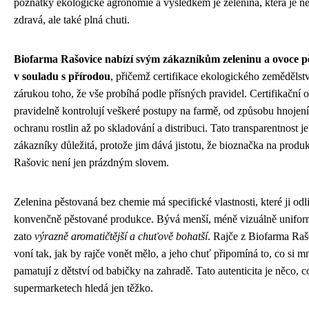
poznatky ekologické agronomie a výsledkem je zelenina, která je n
zdravá, ale také plná chuti.
Biofarma Rašovice nabízí svým zákazníkům zeleninu a ovoce p
v souladu s přírodou
, přičemž certifikace ekologického zemědělstv
zárukou toho, že vše probíhá podle přísných pravidel. Certifikační 
pravidelně kontrolují veškeré postupy na farmě, od způsobu hnojení
ochranu rostlin až po skladování a distribuci. Tato transparentnost je
zákazníky důležitá, protože jim dává jistotu, že bioznačka na produ
Rašovic není jen prázdným slovem.
Zelenina pěstovaná bez chemie má specifické vlastnosti, které ji odli
konvenčně pěstované produkce. Bývá menší, méně vizuálně uniform
zato
výrazně aromatičtější a chuťově bohatší
. Rajče z Biofarma Raš
voní tak, jak by rajče vonět mělo, a jeho chuť připomíná to, co si m
pamatují z dětství od babičky na zahradě. Tato autenticita je něco, c
supermarketech hledá jen těžko.