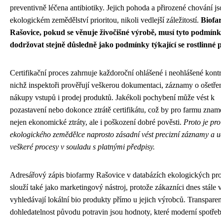
preventivně léčena antibiotiky. Jejich pohoda a přirozené chování js
ekologickém zemědělství prioritou, nikoli vedlejší záležitostí.
Biofa
Rašovice, pokud se věnuje živočišné výrobě, musí tyto podmín
dodržovat stejně důsledně jako podmínky týkající se rostlinné 
Certifikační proces zahrnuje každoroční ohlášené i neohlášené kontr
nichž inspektoři prověřují veškerou dokumentaci, záznamy o ošetře
nákupy vstupů i prodej produktů. Jakékoli pochybení může vést k
pozastavení nebo dokonce ztrátě certifikátu, což by pro farmu znam
nejen ekonomické ztráty, ale i poškození dobré pověsti.
Proto je pr
ekologického zemědělce naprosto zásadní vést precizní záznamy a u
veškeré procesy v souladu s platnými předpisy.
Adresářový zápis biofarmy Rašovice v databázích ekologických pr
slouží také jako marketingový nástroj, protože zákazníci dnes stále 
vyhledávají lokální bio produkty přímo u jejich výrobců. Transparen
dohledatelnost původu potravin jsou hodnoty, které moderní spotřeb