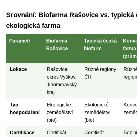
Srovnání: Biofarma Rašovice vs. typická
ekologická farma
Parametr
Biofarma
Typická česká
Konv
Rašovice
biofarm
farma
(prům
Lokace
Rašovice,
Různé regiony
Různ
okres Vyškov,
ČR
regio
Jihomoravský
kraj
Typ
Ekologické
Ekologické
Konve
hospodaření
zemědělství
zemědělství
zeměd
(bio)
(bio)
Certifikace
Certifikát
Certifikát
Bez b