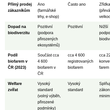
Přímý prodej
Ano
Často ano
Zřídk
zákazníkům
(farmářské
(přev
trhy, e-shop)
velko
Dopad na
Pozitivní
Pozitivní
Nižší
biodiverzitu
(podpora
podpo
přirozených
biodiv
ekosystémů)
Podíl
Součást cca
cca 4 600
cca 2
biofarem v
4 600
registrovaných
konve
ČR (2023)
biofarem v
biofarem
farem
ČR
Welfare
Vysoký
Vysoký
Splňu
zvířat
standard
standard
zákon
(volný výběh,
mini
přirozené
podmínky)