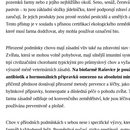
pozemků farmy nebo z jejího nejbližšího okolí. Seno, senáž, čerstvá
pastvin – to jsou základní složky jídelníčku, které podporují zdraví z
zaručují, že jejich produkty jsou prosté reziduí pesticidů a umělých a
Tento přístup je v souladu s přísnou certifikací ekologického zemědě
které musí farma dodržovat, aby mohla používat označení bio.
Přirozené podmínky chovu mají zásadní vliv také na zdravotní stav 
Zvířata, která se mohou volně pohybovat, mají silnější imunitní sy
trpí civilizačními chorobami typickými pro průmyslový chov a vyža
výrazně méně veterinárních zásahů.
Na biofarmě Rašovice je pou
antibiotik a hormonálních přípravků omezeno na absolutní m
přičemž přednost dostávají přirozené metody prevence a léčby, jako
bylinkové přípravky, homeopatie a důsledná péče o pohodu zvířat. 
farma zásadně odlišuje od konvenčního zemědělství, kde jsou léčiva
používána preventivně a plošně.
Chov v přírodních podmínkách s sebou nese i specifické výzvy, kte
farmáři každodenně řešit. Proměnlivé počasí, riziko predátorů, nutn