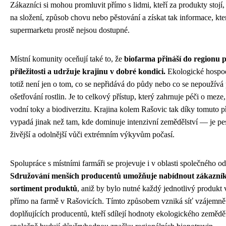
Zákazníci si mohou promluvit přímo s lidmi, kteří za produkty stojí, 
na složení, způsob chovu nebo pěstování a získat tak informace, kte
supermarketu prostě nejsou dostupné.
Místní komunity oceňují také to, že
biofarma přináší do regionu 
příležitosti a udržuje krajinu v dobré kondici.
Ekologické hospo
totiž není jen o tom, co se nepřidává do půdy nebo co se nepoužívá 
ošetřování rostlin. Je to celkový přístup, který zahrnuje péči o meze
vodní toky a biodiverzitu. Krajina kolem Rašovic tak díky tomuto p
vypadá jinak než tam, kde dominuje intenzivní zemědělství — je pest
živější a odolnější vůči extrémním výkyvům počasí.
Spolupráce s místními farmáři se projevuje i v oblasti společného o
Sdružování menších producentů umožňuje nabídnout zákazník
sortiment produktů
, aniž by bylo nutné každý jednotlivý produkt 
přímo na farmě v Rašovicích. Tímto způsobem vzniká síť vzájemně
doplňujících producentů, kteří sdílejí hodnoty ekologického zeměděl