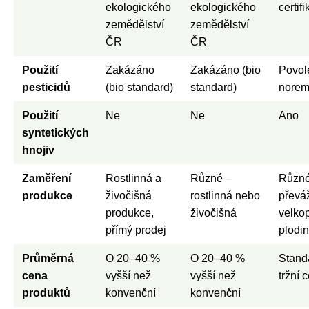
ekologického
ekologického
certif
zemědělství
zemědělství
ČR
ČR
Použití
Zakázáno
Zakázáno (bio
Povol
pesticidů
(bio standard)
standard)
nore
Použití
Ne
Ne
Ano
syntetických
hnojiv
Zaměření
Rostlinná a
Různé –
Různé
produkce
živočišná
rostlinná nebo
převá
produkce,
živočišná
velko
přímý prodej
plodi
Průměrná
O 20–40 %
O 20–40 %
Stand
cena
vyšší než
vyšší než
tržní 
produktů
konvenční
konvenční