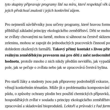
tyto skupiny připravuje programy šité na míru, které respektují věk 
jejich předchozí znalosti i jejich konkrétní zájem.
Pro nejmenší návštěvníky jsou určeny programy, které hravou form
přibližují základní principy ekologického zemědělství. Děti se moho
se zvířaty chovanými na farmě, mohou si sáhnout na čerstvě sklize
zeleninu, mohou se zapojit do jednoduchých pracovních činností p
dohledem zkušených farmářů.
Takový přímý kontakt s živou pří
reálným zemědělským provozem má pro děti z měst nedocenite
hodnotu
, protože mnoho z nich nikdy předtím nevidělo, jak vypad
pole, jak se pečuje o zvířata nebo jak se zpracovává čerstvá bylina.
Pro starší žáky a studenty jsou pak připraveny podrobnější exkurze, 
věnují konkrétním tématům. Může jít o problematiku kompostování 
půdu, o způsoby ochrany plodin bez použití chemických přípravků,
hospodářských zvířat v souladu s principy ekologického zemědělstv
zpracování a skladování bioproduktů.
Lektoři a průvodci z řad far