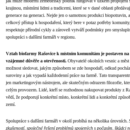
jak může moderní zemědělský podnik fungovat v úzkém propojení s
krajinou, místními lidmi a tradicemi, které se v dané oblasti předávaj
generace na generaci. Nejde jen o samotnou produkci biopotravin, a
celkový přístup k hospodaření, který bere v potaz potřeby komunity
respektuje přírodní cykly a zároveň vytváří podmínky pro smyslupl
spolupráci s dalšími farmáři v regionu.
Vztah biofarmy Rašovice k místním komunitám je postaven na
vzájemné důvěře a otevřenosti.
Obyvatelé okolních vesnic a měst
možnost sledovat, jakým způsobem se zde hospodaří, odkud pocház
suroviny a jak vypadá každodenní práce na farmě. Tato transparentn
jen marketingovým nástrojem, ale skutečným odrazem filozofie, kter
celým provozem. Lidé, kteří se rozhodnou nakupovat produkty z Ra
vědí, že podporují konkrétní místo, konkrétní lidi a konkrétní způso
zemí.
Spolupráce s dalšími farmáři v okolí probíhá na několika úrovních.
zkušeností, společné řešení problémů spojených s počasím, škůdci 