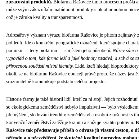
zpracování produktů.
Biofarma Rašovice tímto procesem prošla a
může svým zákazníkům nabídnout produkty s plnohodnotnou biocert
což je záruka kvality a transparentnosti.
Adresářový význam výrazu biofarma Rašovice je přitom zajímavý z
pohledů. Jde o konkrétní geografické označení, které spojuje charak
podniku — tedy biofarmu — s místem jeho působení.
Název sám o
vypovídá o tom, kde farma leží a jaké hodnoty zastává, a stává se t
přirozenou součástí místní identity.
Lidé, kteří hledají bioproduktor
okolí, se na biofarmu Rašovice obracejí právě proto, že název jasně
srozumitelně komunikuje podstatu celého projektu.
Historie farmy je také historií lidí, kteří za ní stojí. Jejich rozhodnut
se ekologickému zemědělství nebylo impulzivní — bylo výsledkem 
přemýšlení, sledování trendů v zemědělství a osobní zkušenosti s tím
konvenční zemědělství zatěžuje krajinu a snižuje kvalitu potravin.
B
Rašovice tak představuje příběh o odvaze jít vlastní cestou, o d
přírodu a o přesvědčení, že skutečně kvalitní potraviny mohou