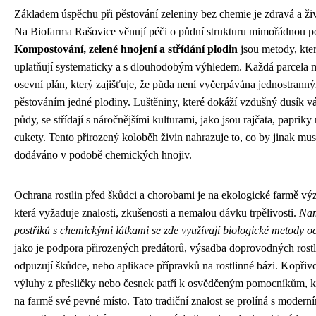
Základem úspěchu při pěstování zeleniny bez chemie je zdravá a ži
Na Biofarma Rašovice věnují péči o půdní strukturu mimořádnou p
Kompostování, zelené hnojení a střídání plodin
jsou metody, kter
uplatňují systematicky a s dlouhodobým výhledem. Každá parcela 
osevní plán, který zajišťuje, že půda není vyčerpávána jednostrann
pěstováním jedné plodiny. Luštěniny, které dokáží vzdušný dusík v
půdy, se střídají s náročnějšími kulturami, jako jsou rajčata, papriky
cukety. Tento přirozený koloběh živin nahrazuje to, co by jinak mus
dodáváno v podobě chemických hnojiv.
Ochrana rostlin před škůdci a chorobami je na ekologické farmě vý
která vyžaduje znalosti, zkušenosti a nemalou dávku trpělivosti.
Nam
postřiků s chemickými látkami se zde využívají biologické metody 
jako je podpora přirozených predátorů, výsadba doprovodných rostli
odpuzují škůdce, nebo aplikace přípravků na rostlinné bázi. Kopřivo
výluhy z přesličky nebo česnek patří k osvědčeným pomocníkům, k
na farmě své pevné místo. Tato tradiční znalost se prolíná s modern