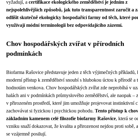
vyžadují, a
certifikace ekologického zemědělství je jedním z
nejspolehlivějších způsobů, jak tuto transparentnost zaručit a 
odlišit skutečně ekologicky hospodařící farmy od těch, které po
využívají módní terminologii bez odpovídajícího zázemí.
Chov hospodářských zvířat v přírodních
podmínkách
Biofarma Rašovice představuje jeden z těch výjimečných příkladů, 
moderní přístup k zemědělství snoubí s hlubokou úctou k přírodě a 
hodnotám venkova. Chov hospodářských zvířat zde neprobíhá v u
halách ani v podmínkách průmyslového zemědělství, ale naopak – zv
v přirozeném prostředí, které jim umožňuje projevovat instinktivní 
zachovávat si fyzickou i psychickou pohodu.
Tento přístup k chov
základním kamenem celé filozofie biofarmy Rašovice
, která se 
vzniku snaží dokazovat, že kvalita a přirozenost nejdou proti sobě, 
se vzájemně posilují.