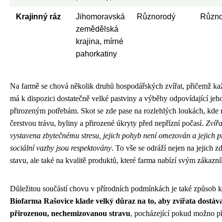
Krajinný ráz
Jihomoravská
Různorodý
Různo
zemědělská
krajina, mírné
pahorkatiny
Na farmě se chová několik druhů hospodářských zvířat, přičemž ka
má k dispozici dostatečně velké pastviny a výběhy odpovídající jeh
přirozeným potřebám. Skot se zde pase na rozlehlých loukách, kde 
čerstvou trávu, byliny a přirozené úkryty před nepřízní počasí.
Zvířa
vystavena zbytečnému stresu, jejich pohyb není omezován a jejich p
sociální vazby jsou respektovány
. To vše se odráží nejen na jejich 
stavu, ale také na kvalitě produktů, které farma nabízí svým zákazn
Důležitou součástí chovu v přírodních podmínkách je také způsob 
Biofarma Rašovice klade velký důraz na to, aby zvířata dostáv
přirozenou, nechemizovanou stravu
, pocházející pokud možno p