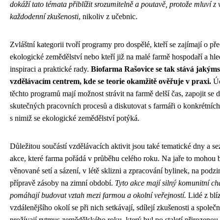
dokáží tato témata přiblížit srozumitelně a poutavě, protože mluví z 
každodenní zkušenosti
, nikoliv z učebnic.
Zvláštní kategorii tvoří programy pro dospělé, kteří se zajímají o př
ekologické zemědělství nebo kteří již na malé farmě hospodaří a hle
inspiraci a praktické rady.
Biofarma Rašovice se tak stává jakýms
vzdělávacím centrem, kde se teorie okamžitě ověřuje v praxi.
Úč
těchto programů mají možnost strávit na farmě delší čas, zapojit se 
skutečných pracovních procesů a diskutovat s farmáři o konkrétníc
s nimiž se ekologické zemědělství potýká.
Důležitou součástí vzdělávacích aktivit jsou také tematické dny a s
akce, které farma pořádá v průběhu celého roku. Na jaře to mohou 
věnované setí a sázení, v létě sklizni a zpracování bylinek, na podz
přípravě zásoby na zimní období.
Tyto akce mají silný komunitní ch
pomáhají budovat vztah mezi farmou a okolní veřejností.
Lidé z blí
vzdálenějšího okolí se při nich setkávají, sdílejí zkušenosti a společ
prožívají rytmus zemědělského roku, který byl po staletí přirozenou 