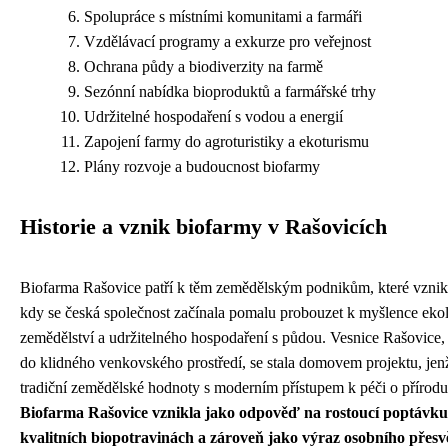
Spolupráce s místními komunitami a farmáři
Vzdělávací programy a exkurze pro veřejnost
Ochrana půdy a biodiverzity na farmě
Sezónní nabídka bioproduktů a farmářské trhy
Udržitelné hospodaření s vodou a energií
Zapojení farmy do agroturistiky a ekoturismu
Plány rozvoje a budoucnost biofarmy
Historie a vznik biofarmy v Rašovicích
Biofarma Rašovice patří k těm zemědělským podnikům, které vznik
kdy se česká společnost začínala pomalu probouzet k myšlence eko
zemědělství a udržitelného hospodaření s půdou. Vesnice Rašovice,
do klidného venkovského prostředí, se stala domovem projektu, jen
tradiční zemědělské hodnoty s moderním přístupem k péči o přírodu 
Biofarma Rašovice vznikla jako odpověď na rostoucí poptávku
kvalitních biopotravinách a zároveň jako výraz osobního přesv