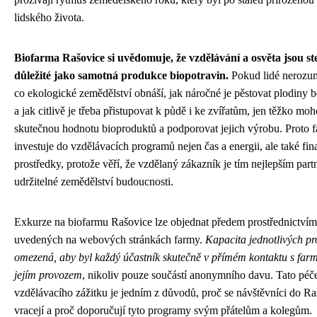
lidského života.
Biofarma Rašovice si uvědomuje, že vzdělávání a osvěta jsou st
důležité jako samotná produkce biopotravin.
Pokud lidé nerozu
co ekologické zemědělství obnáší, jak náročné je pěstovat plodiny 
a jak citlivě je třeba přistupovat k půdě i ke zvířatům, jen těžko mo
skutečnou hodnotu bioproduktů a podporovat jejich výrobu. Proto 
investuje do vzdělávacích programů nejen čas a energii, ale také fin
prostředky, protože věří, že vzdělaný zákazník je tím nejlepším par
udržitelné zemědělství budoucnosti.
Exkurze na biofarmu Rašovice lze objednat předem prostřednictvím
uvedených na webových stránkách farmy.
Kapacita jednotlivých p
omezená, aby byl každý účastník skutečně v přímém kontaktu s far
jejím provozem
, nikoliv pouze součástí anonymního davu. Tato péče
vzdělávacího zážitku je jedním z důvodů, proč se návštěvníci do Ra
vracejí a proč doporučují tyto programy svým přátelům a kolegům.