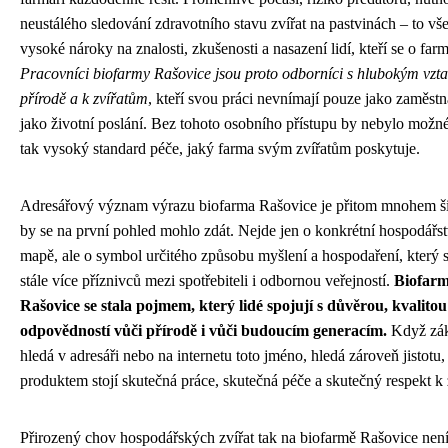
neustálého sledování zdravotního stavu zvířat na pastvinách – to vš
vysoké nároky na znalosti, zkušenosti a nasazení lidí, kteří se o farmu
Pracovníci biofarmy Rašovice jsou proto odborníci s hlubokým vzt
přírodě a k zvířatům
, kteří svou práci nevnímají pouze jako zaměstn
jako životní poslání. Bez tohoto osobního přístupu by nebylo možné
tak vysoký standard péče, jaký farma svým zvířatům poskytuje.
Adresářový význam výrazu biofarma Rašovice je přitom mnohem šir
by se na první pohled mohlo zdát. Nejde jen o konkrétní hospodářst
mapě, ale o symbol určitého způsobu myšlení a hospodaření, který s
stále více příznivců mezi spotřebiteli i odbornou veřejností.
Biofar
Rašovice se stala pojmem, který lidé spojují s důvěrou, kvalitou
odpovědností vůči přírodě i vůči budoucím generacím.
Když zák
hledá v adresáři nebo na internetu toto jméno, hledá zároveň jistotu,
produktem stojí skutečná práce, skutečná péče a skutečný respekt k 
Přirozený chov hospodářských zvířat tak na biofarmě Rašovice není