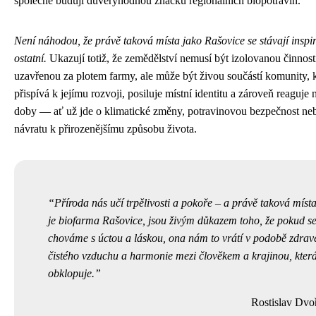
společně budují důvěryhodnou značku regionálních biopotravin.
Není náhodou, že právě taková místa jako Rašovice se stávají inspi
ostatní.
Ukazují totiž, že zemědělství nemusí být izolovanou činnost
uzavřenou za plotem farmy, ale může být živou součástí komunity, 
přispívá k jejímu rozvoji, posiluje místní identitu a zároveň reaguje
doby — ať už jde o klimatické změny, potravinovou bezpečnost ne
návratu k přirozenějšímu způsobu života.
Příroda nás učí trpělivosti a pokoře – a právě taková místa
je biofarma Rašovice, jsou živým důkazem toho, že pokud s
chováme s úctou a láskou, ona nám to vrátí v podobě zdrav
čistého vzduchu a harmonie mezi člověkem a krajinou, kter
obklopuje.
Rostislav Dvo