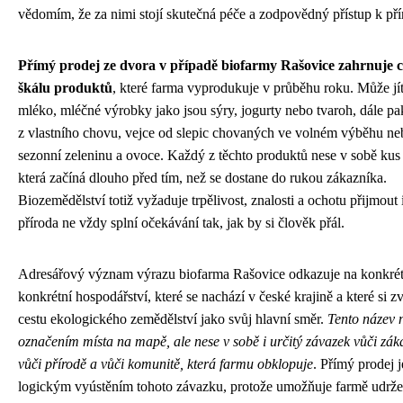
vědomím, že za nimi stojí skutečná péče a zodpovědný přístup k pří
Přímý prodej ze dvora v případě biofarmy Rašovice zahrnuje c
škálu produktů
, které farma vyprodukuje v průběhu roku. Může jít
mléko, mléčné výrobky jako jsou sýry, jogurty nebo tvaroh, dále p
z vlastního chovu, vejce od slepic chovaných ve volném výběhu ne
sezonní zeleninu a ovoce. Každý z těchto produktů nese v sobě kus
která začíná dlouho před tím, než se dostane do rukou zákazníka.
Biozemědělství totiž vyžaduje trpělivost, znalosti a ochotu přijmout i
příroda ne vždy splní očekávání tak, jak by si člověk přál.
Adresářový význam výrazu biofarma Rašovice odkazuje na konkrét
konkrétní hospodářství, které se nachází v české krajině a které si zv
cestu ekologického zemědělství jako svůj hlavní směr.
Tento název n
označením místa na mapě, ale nese v sobě i určitý závazek vůči zá
vůči přírodě a vůči komunitě, která farmu obklopuje
. Přímý prodej 
logickým vyústěním tohoto závazku, protože umožňuje farmě udrže