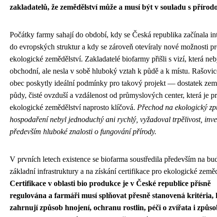
zakladatelů, že zemědělství může a musí být v souladu s přírod
Počátky farmy sahají do období, kdy se Česká republika začínala in
do evropských struktur a kdy se zároveň otevíraly nové možnosti p
ekologické zemědělství. Zakladatelé biofarmy přišli s vizí, která neb
obchodní, ale nesla v sobě hluboký vztah k půdě a k místu. Rašovic
obec poskytly ideální podmínky pro takový projekt — dostatek ze
půdy, čisté ovzduší a vzdálenost od průmyslových center, která je p
ekologické zemědělství naprosto klíčová.
Přechod na ekologický z
hospodaření nebyl jednoduchý ani rychlý, vyžadoval trpělivost, inve
především hluboké znalosti o fungování přírody.
V prvních letech existence se biofarma soustředila především na bu
základní infrastruktury a na získání certifikace pro ekologické zeměd
Certifikace v oblasti bio produkce je v České republice přísně
regulována a farmáři musí splňovat přesně stanovená kritéria, 
zahrnují způsob hnojení, ochranu rostlin, péči o zvířata i způs