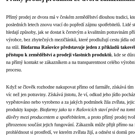
Přímý prodej ze dvora má v českém zemědělství dlouhou tradici, kte
posledních letech znovu vrací do popředí zájmu spotřebitelů. Lidé st
hledají způsoby, jak se dostat k čerstvým a kvalitním potravinám př
výrobce, bez zbytečných mezičlánků, které prodlužují cestu jídla od
na stůl.
Biofarma Rašovice představuje jeden z příkladů takové
přístupu k zemědělství a prodeji vlastních produktů
, kde se důr
na přímý kontakt se zákazníkem a na transparentnost celého výrobn
procesu.
Když se člověk rozhodne nakupovat přímo od farmáře, získává tí
víc než jen potraviny. Získává jistotu, že ví, odkud jeho jídlo pocház
vypěstováno nebo vyrobeno a za jakých podmínek žila zvířata, jeji
produkty kupuje.
Biofarmy jako ta v Rašovicích staví právě na tomt
důvěry mezi producentem a spotřebitelem
, a proto přímý prodej tvoř
přirozenou součást jejich fungování. Zákazník může přijít přímo na
prohlédnout si prostředí, ve kterém zvířata žijí, a odnést si domů pr