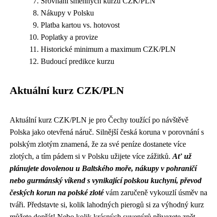
Srovnání směnných kurzů CZK/PLN
Nákupy v Polsku
Platba kartou vs. hotovost
Poplatky a provize
Historické minimum a maximum CZK/PLN
Budoucí predikce kurzu
Aktuální kurz CZK/PLN
Aktuální kurz CZK/PLN je pro Čechy toužící po návštěvě
Polska jako otevřená náruč. Silnější česká koruna v porovnání s
polským zlotým znamená, že za své peníze dostanete více
zlotých, a tím pádem si v Polsku užijete více zážitků.
Ať už
plánujete dovolenou u Baltského moře, nákupy v pohraničí
nebo gurmánský víkend s vynikající polskou kuchyní, převod
českých korun na polské zloté
vám zaručeně vykouzlí úsměv na
tváři. Představte si, kolik lahodných pierogů si za výhodný kurz
můžete dopřát! Nebo kolik krásných suvenýrů přivezete zpět