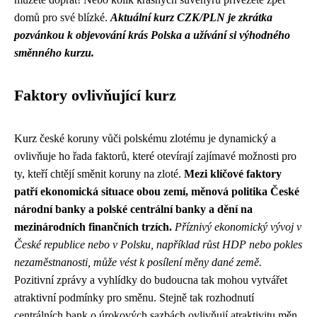
domů pro své blízké.
Aktuální kurz CZK/PLN je zkrátka
pozvánkou k objevování krás Polska a užívání si výhodného
směnného kurzu.
Faktory ovlivňující kurz
Kurz české koruny vůči polskému zlotému je dynamický a
ovlivňuje ho řada faktorů, které otevírají zajímavé možnosti pro
ty, kteří chtějí směnit koruny na zloté.
Mezi klíčové faktory
patří ekonomická situace obou zemí, měnová politika České
národní banky a polské centrální banky a dění na
mezinárodních finančních trzích.
Příznivý ekonomický vývoj v
České republice nebo v Polsku, například růst HDP nebo pokles
nezaměstnanosti, může vést k posílení měny dané země.
Pozitivní zprávy a vyhlídky do budoucna tak mohou vytvářet
atraktivní podmínky pro směnu. Stejně tak rozhodnutí
centrálních bank o úrokových sazbách ovlivňují atraktivitu měn