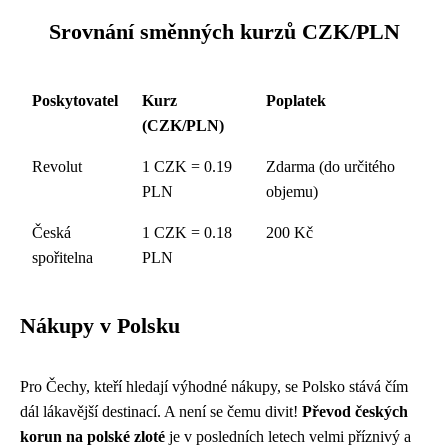
Srovnání směnných kurzů CZK/PLN
Poskytovatel
Kurz
Poplatek
(CZK/PLN)
Revolut
1 CZK = 0.19
Zdarma (do určitého
PLN
objemu)
Česká
1 CZK = 0.18
200 Kč
spořitelna
PLN
Nákupy v Polsku
Pro Čechy, kteří hledají výhodné nákupy, se Polsko stává čím
dál lákavější destinací. A není se čemu divit!
Převod českých
korun na polské zloté
je v posledních letech velmi příznivý a