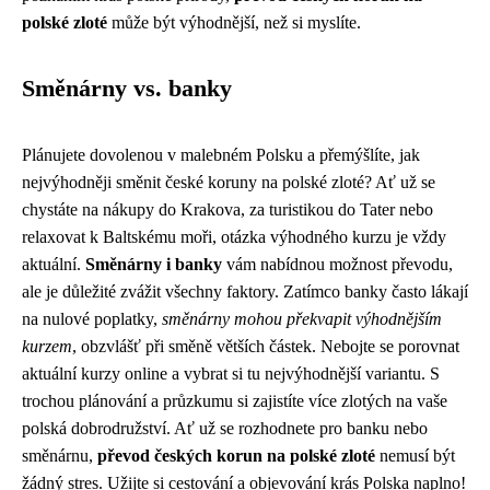
polské zloté
může být výhodnější, než si myslíte.
Směnárny vs. banky
Plánujete dovolenou v malebném Polsku a přemýšlíte, jak
nejvýhodněji směnit české koruny na polské zloté? Ať už se
chystáte na nákupy do Krakova, za turistikou do Tater nebo
relaxovat k Baltskému moři, otázka výhodného kurzu je vždy
aktuální.
Směnárny i banky
vám nabídnou možnost převodu,
ale je důležité zvážit všechny faktory. Zatímco banky často lákají
na nulové poplatky,
směnárny mohou překvapit výhodnějším
kurzem
, obzvlášť při směně větších částek. Nebojte se porovnat
aktuální kurzy online a vybrat si tu nejvýhodnější variantu. S
trochou plánování a průzkumu si zajistíte více zlotých na vaše
polská dobrodružství. Ať už se rozhodnete pro banku nebo
směnárnu,
převod českých korun na polské zloté
nemusí být
žádný stres. Užijte si cestování a objevování krás Polska naplno!