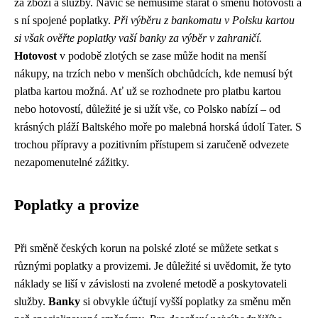
za zboží a služby. Navíc se nemusíme starat o směnu hotovosti a
s ní spojené poplatky.
Při výběru z bankomatu v Polsku kartou
si však ověřte poplatky vaší banky za výběr v zahraničí.
Hotovost
v podobě zlotých se zase může hodit na menší
nákupy, na trzích nebo v menších obchůdcích, kde nemusí být
platba kartou možná. Ať už se rozhodnete pro platbu kartou
nebo hotovostí, důležité je si užít vše, co Polsko nabízí – od
krásných pláží Baltského moře po malebná horská údolí Tater. S
trochou přípravy a pozitivním přístupem si zaručeně odvezete
nezapomenutelné zážitky.
Poplatky a provize
Při směně českých korun na polské zloté se můžete setkat s
různými poplatky a provizemi. Je důležité si uvědomit, že tyto
náklady se liší v závislosti na zvolené metodě a poskytovateli
služby.
Banky
si obvykle účtují vyšší poplatky za směnu měn