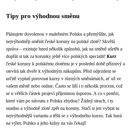
Tipy pro výhodnou směnu
Plánujete dovolenou v malebném Polsku a přemýšlíte, jak
nejvýhodněji směnit české koruny na polské zloté? Skvělá
zpráva – existuje hned několik způsobů, jak na směně ušetřit a
dopřát si tak za korunky ještě více polských specialit!
Kurz
české koruny k polskému zlotému je v poslední době příznivý a
otevírá tak dveře k výhodným nákupům. Před odjezdem se
určitě vyplatí porovnat kurzy v různých směnárnách, ať už ve
vašem městě nebo online. Často se liší i o několik procent, což
se u větších částek projeví příjemnou úsporou. A co s penězi,
které vám po návratu z Polska zbydou? Žádný strach, i ty
snadno a výhodně zloté zpět na koruny. Stačí si jen vybrat tu
nejvýhodnější variantu a těšit se z výhodného kurzu. Tak hurá
na výlet, Polsko a jeho krásy na vás čekají!