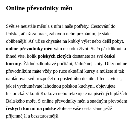
Online převodníky měn
Svět se neustále mění a s ním i naše potřeby. Cestování do
Polska, ať už za prací, zábavou nebo poznáním, je stále
oblíbenější. Ať už se chystáte na krátký výlet nebo delší pobyt,
online převodníky měn
vám usnadní život. Stačí pár kliknutí a
ihned víte, kolik
polských zlotých
dostanete za své
české
koruny
. Žádné zdlouhavé počítání, žádné nejistoty. Díky online
převodníkům máte vždy po ruce aktuální kurzy a můžete si tak
naplánovat svůj rozpočet do posledního detailu. Představte si,
jak si vychutnáváte lahodnou polskou kuchyni, objevujete
historická zákoutí Krakova nebo relaxujete na písečných plážích
Baltského moře. S online převodníky měn a snadným převodem
českých korun na polské zloté
se vaše cesta stane ještě
příjemnější a bezstarostnější.