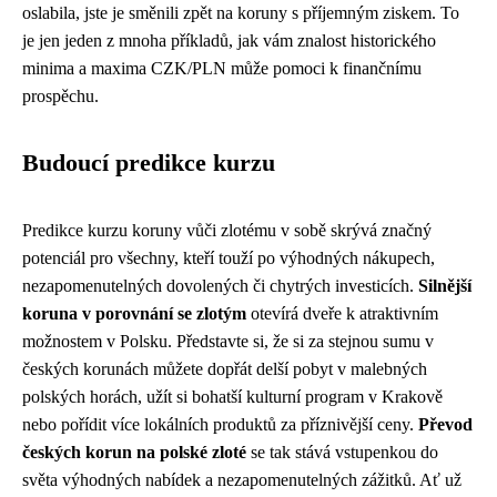
oslabila, jste je směnili zpět na koruny s příjemným ziskem. To
je jen jeden z mnoha příkladů, jak vám znalost historického
minima a maxima CZK/PLN může pomoci k finančnímu
prospěchu.
Budoucí predikce kurzu
Predikce kurzu koruny vůči zlotému v sobě skrývá značný
potenciál pro všechny, kteří touží po výhodných nákupech,
nezapomenutelných dovolených či chytrých investicích.
Silnější
koruna v porovnání se zlotým
otevírá dveře k atraktivním
možnostem v Polsku. Představte si, že si za stejnou sumu v
českých korunách můžete dopřát delší pobyt v malebných
polských horách, užít si bohatší kulturní program v Krakově
nebo pořídit více lokálních produktů za příznivější ceny.
Převod
českých korun na polské zloté
se tak stává vstupenkou do
světa výhodných nabídek a nezapomenutelných zážitků. Ať už