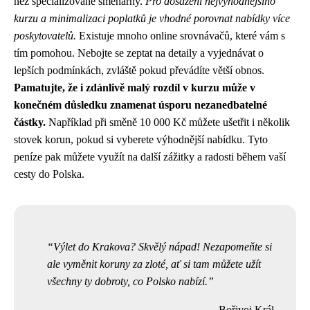
než specializované směnárny.
Pro dosažení nejvýhodnějšího
kurzu a minimalizaci poplatků je vhodné porovnat nabídky více
poskytovatelů.
Existuje mnoho online srovnávačů, které vám s
tím pomohou. Nebojte se zeptat na detaily a vyjednávat o
lepších podmínkách, zvláště pokud převádíte větší obnos.
Pamatujte, že i zdánlivě malý rozdíl v kurzu může v
konečném důsledku znamenat úsporu nezanedbatelné
částky.
Například při směně 10 000 Kč můžete ušetřit i několik
stovek korun, pokud si vyberete výhodnější nabídku. Tyto
peníze pak můžete využít na další zážitky a radosti během vaší
cesty do Polska.
Výlet do Krakova? Skvělý nápad! Nezapomeňte si
ale vyměnit koruny za zloté, ať si tam můžete užít
všechny ty dobroty, co Polsko nabízí.
Bořivoj Král