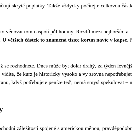
tují skryté poplatky. Takže vždycky počítejte celkovou část
za to věnovat tomu aspoň půl hodiny. Rozdíl mezi nejhorším a
t.
U větších částek to znamená tisíce korun navíc v kapse.
N
ež se rozhodnete. Dnes může být dolar drahý, za týden levnějš
idíte, že kurz je historicky vysoko a vy zrovna nepotřebujet
ranu, když potřebujete peníze teď, nemá smysl spekulovat – 
y
obchodní záležitosti spojené s americkou měnou, pravděpodob