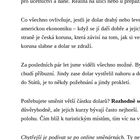
pro účetnictví a daně. Realita na ulici nebo u přepá
Co všechno ovlivňuje, jestli je dolar drahý nebo le
americkou ekonomiku – když se jí daří dobře a jejic
straně je česká koruna, která závisí na tom, jak si 
koruna slabne a dolar se zdraží.
Za posledních pár let jsme viděli všechno možné. By
chudí příbuzní. Jindy zase dolar vystřelil nahoru a
do Států, je to někdy požehnání a jindy prokletí.
Potřebujete směnit větší částku dolarů?
Rozhodně se
důvěryhodně, ale jejich kurzy bývají často nejhorší
polohu. Čím blíž k turistickým místům, tím víc na v
Chytřejší je podívat se po online směnárnách.
Ty nem