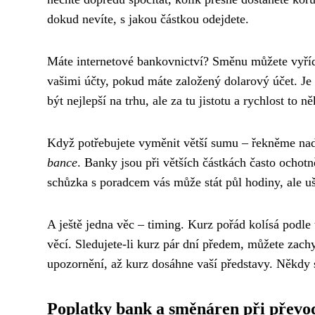
dokud nevíte, s jakou částkou odejdete.
Máte internetové bankovnictví? Směnu můžete vyří
vašimi účty, pokud máte založený dolarový účet. Je
být nejlepší na trhu, ale za tu jistotu a rychlost to ně
Když potřebujete vyměnit větší sumu – řekněme nad
bance
. Banky jsou při větších částkách často ochotně
schůzka s poradcem vás může stát půl hodiny, ale uš
A ještě jedna věc – timing. Kurz pořád kolísá podle 
věcí. Sledujete-li kurz pár dní předem, můžete zachy
upozornění, až kurz dosáhne vaší představy. Někdy st
Poplatky bank a směnáren při převo