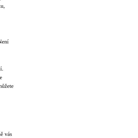
ku,
ení
í.
e
můžete
ně vás