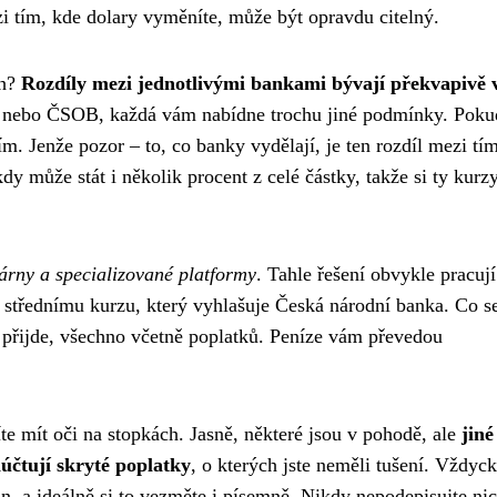
zi tím, kde dolary vyměníte, může být opravdu citelný.
ch?
Rozdíly mezi jednotlivými bankami bývají překvapivě 
y nebo ČSOB, každá vám nabídne trochu jiné podmínky. Poku
. Jenže pozor – to, co banky vydělají, je ten rozdíl mezi tím
dy může stát i několik procent z celé částky, takže si ty kurz
árny a specializované platformy
. Tahle řešení obvykle pracují
 střednímu kurzu, který vyhlašuje Česká národní banka. Co s
t přijde, všechno včetně poplatků. Peníze vám převedou
e mít oči na stopkách. Jasně, některé jsou v pohodě, ale
jiné
účtují skryté poplatky
, o kterých jste neměli tušení. Vždyck
n, a ideálně si to vezměte i písemně. Nikdy nepodepisujte nic