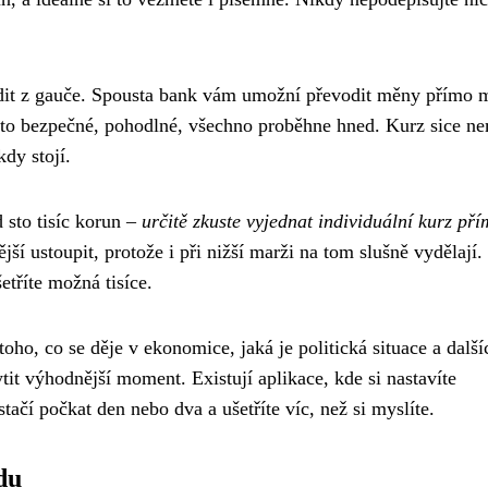
dit z gauče. Spousta bank vám umožní převodit měny přímo 
 to bezpečné, pohodlné, všechno proběhne hned. Kurz sice n
kdy stojí.
 sto tisíc korun –
určitě zkuste vyjednat individuální kurz pří
jší ustoupit, protože i při nižší marži na tom slušně vydělají.
etříte možná tisíce.
toho, co se děje v ekonomice, jaká je politická situace a další
tit výhodnější moment. Existují aplikace, kde si nastavíte
ačí počkat den nebo dva a ušetříte víc, než si myslíte.
du