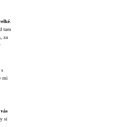
velké
.
d tam
, za
y
 s
e mi
 vás
y si
,