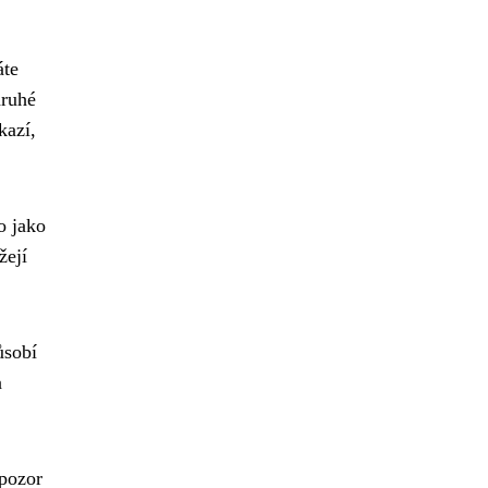
áte
druhé
kazí,
o jako
žejí
ůsobí
a
 pozor