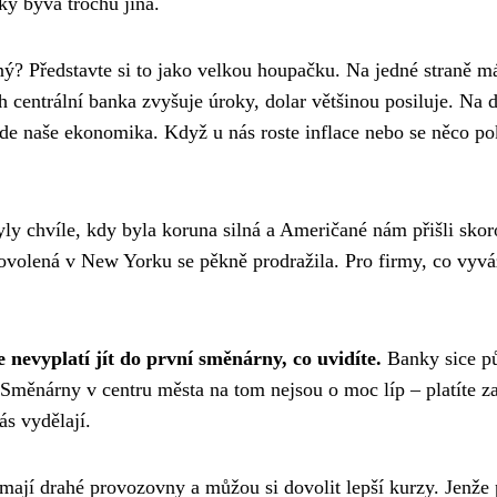
žky bývá trochu jiná.
vný? Představte si to jako velkou houpačku. Na jedné straně m
h centrální banka zvyšuje úroky, dolar většinou posiluje. Na 
vede naše ekonomika. Když u nás roste inflace nebo se něco po
ly chvíle, kdy byla koruna silná a Američané nám přišli skor
 dovolená v New Yorku se pěkně prodražila. Pro firmy, co vyvá
 nevyplatí jít do první směnárny, co uvidíte.
Banky sice p
. Směnárny v centru města na tom nejsou o moc líp – platíte z
ás vydělají.
ají drahé provozovny a můžou si dovolit lepší kurzy. Jenže