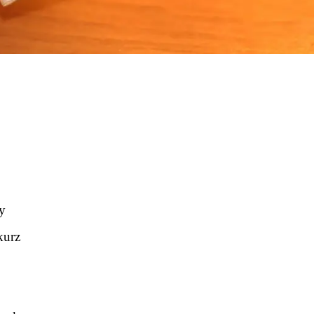
ky
kurz
k