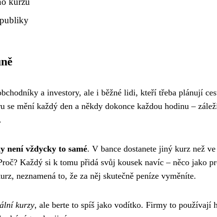
ho kurzu
epubliky
uně
chodníky a investory, ale i běžné lidi, kteří třeba plánují ce
aru se mění každý den a někdy dokonce každou hodinu – zálež
.
ny není vždycky to samé
. V bance dostanete jiný kurz než ve
. Proč? Každý si k tomu přidá svůj kousek navíc – něco jako p
urz, neznamená to, že za něj skutečně peníze vyměníte.
ální kurzy
, ale berte to spíš jako vodítko. Firmy to používají 