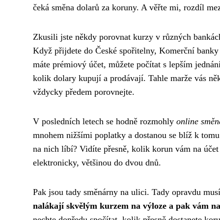
čeká směna dolarů za koruny. A věřte mi, rozdíl me
Zkusili jste někdy porovnat kurzy v různých banká
Když přijdete do České spořitelny, Komerční bank
máte prémiový účet, můžete počítat s lepším jednáním
kolik dolary kupují a prodávají. Tahle marže vás něk
vždycky předem porovnejte.
V posledních letech se hodně rozmohly
online směn
mnohem nižšími poplatky a dostanou se blíž k tomu
na nich líbí? Vidíte přesně, kolik korun vám na úče
elektronicky, většinou do dvou dnů.
Pak jsou tady směnárny na ulici. Tady opravdu musít
nalákají skvělým kurzem na výloze a pak vám na
nechte dopředu spočítat, kolik přesně dostanete koru