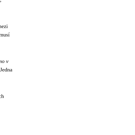
mezi
emusí
mo v
 Jedna
ch