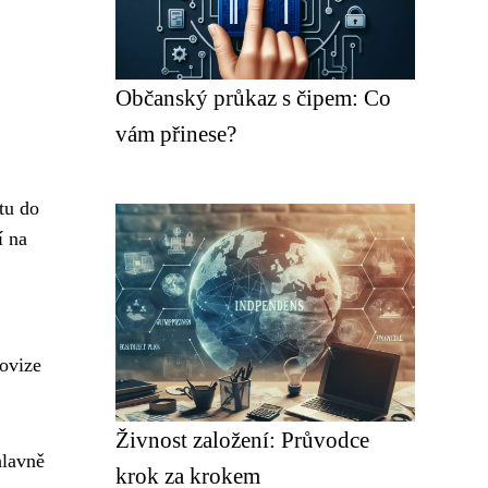
Občanský průkaz s čipem: Co
vám přinese?
stu do
í na
rovize
Živnost založení: Průvodce
hlavně
krok za krokem