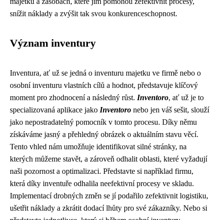
majetku a zásobách, které jim pomohou zefektivnit procesy,
snížit náklady a zvýšit tak svou konkurenceschopnost.
Význam inventury
Inventura, ať už se jedná o inventuru majetku ve firmě nebo o
osobní inventuru vlastních cílů a hodnot, představuje klíčový
moment pro zhodnocení a následný růst.
Inventoro
, ať už je to
specializovaná aplikace jako
Inventoro
nebo jen váš sešit, slouží
jako nepostradatelný pomocník v tomto procesu. Díky němu
získáváme jasný a přehledný obrázek o aktuálním stavu věcí.
Tento vhled nám umožňuje identifikovat silné stránky, na
kterých můžeme stavět, a zároveň odhalit oblasti, které vyžadují
naši pozornost a optimalizaci. Představte si například firmu,
která díky inventuře odhalila neefektivní procesy ve skladu.
Implementací drobných změn se jí podařilo zefektivnit logistiku,
ušetřit náklady a zkrátit dodací lhůty pro své zákazníky. Nebo si