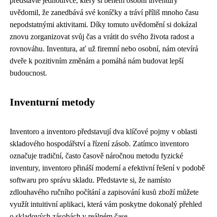
představte jednotlivce, který si během osobní inventury
uvědomil, že zanedbává své koníčky a tráví příliš mnoho času
nepodstatnými aktivitami. Díky tomuto uvědomění si dokázal
znovu zorganizovat svůj čas a vrátit do svého života radost a
rovnováhu. Inventura, ať už firemní nebo osobní, nám otevírá
dveře k pozitivním změnám a pomáhá nám budovat lepší
budoucnost.
Inventurní metody
Inventoro a inventoro představují dva klíčové pojmy v oblasti
skladového hospodářství a řízení zásob. Zatímco inventoro
označuje tradiční, často časově náročnou metodu fyzické
inventury, inventoro přináší moderní a efektivní řešení v podobě
softwaru pro správu skladu. Představte si, že namísto
zdlouhavého ručního počítání a zapisování kusů zboží můžete
využít intuitivní aplikaci, která vám poskytne dokonalý přehled
o skladových zásobách v reálném čase.