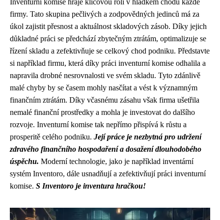
Inventurní komise hraje klíčovou roli v hladkém chodu každé
firmy. Tato skupina pečlivých a zodpovědných jedinců má za
úkol zajistit přesnost a aktuálnost skladových zásob. Díky jejich
důkladné práci se předchází zbytečným ztrátám, optimalizuje se
řízení skladu a zefektivňuje se celkový chod podniku. Představte
si například firmu, která díky práci inventurní komise odhalila a
napravila drobné nesrovnalosti ve svém skladu. Tyto zdánlivě
malé chyby by se časem mohly nasčítat a vést k významným
finančním ztrátám. Díky včasnému zásahu však firma ušetřila
nemalé finanční prostředky a mohla je investovat do dalšího
rozvoje. Inventurní komise tak nepřímo přispívá k růstu a
prosperitě celého podniku.
Její práce je nezbytná pro udržení
zdravého finančního hospodaření a dosažení dlouhodobého
úspěchu.
Moderní technologie, jako je například inventární
systém Inventoro, dále usnadňují a zefektivňují práci inventurní
komise.
S Inventoro je inventura hračkou!