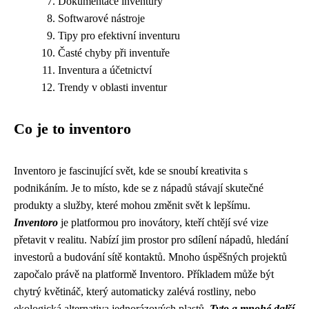
Dokumentace inventury
Softwarové nástroje
Tipy pro efektivní inventuru
Časté chyby při inventuře
Inventura a účetnictví
Trendy v oblasti inventur
Co je to inventoro
Inventoro je fascinující svět, kde se snoubí kreativita s
podnikáním. Je to místo, kde se z nápadů stávají skutečné
produkty a služby, které mohou změnit svět k lepšímu.
Inventoro
je platformou pro inovátory, kteří chtějí své vize
přetavit v realitu. Nabízí jim prostor pro sdílení nápadů, hledání
investorů a budování sítě kontaktů. Mnoho úspěšných projektů
započalo právě na platformě Inventoro. Příkladem může být
chytrý květináč, který automaticky zalévá rostliny, nebo
ekologická alternativa jednorázových plastů.
Tyto a mnohé další