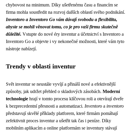
chybovost na minimum. Díky ušetřenému času a financím se
firma mohla soustředit na rozvoj dalších oblastí svého podnikání.
Inventoro a Inventoro Go vám dávají svobodu a flexibilitu,
abyste se mohli věnovat tomu, co je pro vaši firmu skutečně
důležité.
Vstupte do nové éry inventur a účetnictví s Inventoro a
Inventoro Go a objevte i vy nekonečné možnosti, které vám tyto
nástroje nabízejí.
Trendy v oblasti inventur
Svět inventur se neustále vyvíjí a přináší nové a efektivnější
způsoby, jak udržet přehled o skladových zásobách.
Moderní
technologie
hrají v tomto procesu klíčovou roli a otevírají dveře
k bezprecedentní přesnosti a automatizaci.
Inventoro
a
inventoro
představují skvělé příklady platforem, které firmám pomáhají
zefektivnit proces inventur a ušetřit tak čas i peníze. Díky
mobilním aplikacím a online platformám se inventury stávají