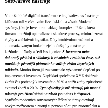
Softwarové nástroje
V dnešní době digitální transformace hrají softwarové nástroje
klíčovou roli v efektivním řízení skladu a zásob. Moderní
systémy, jako je Inventoro, nabízejí komplexní řešení, která
firmám umožňují optimalizovat skladové procesy, minimalizovat
chyby a zefektivnit logistiku. Díky intuitivnímu rozhraní a
automatizovaným funkcím zjednodušují tyto nástroje
každodenní úkoly a šetří čas i peníze.
S Inventoro máte
dokonalý přehled o skladových zásobách v reálném čase, což
umožňuje přesnější plánování a snižuje riziko zbytečných
nákladů.
Mnoho firem již zaznamenalo významné zlepšení po
implementaci Inventoro. Například společnost XYZ dokázala
zkrátit čas potřebný k inventuře o 50 % a snížit ztráty způsobené
expirací zboží o 20 %.
Tyto výsledky jasně ukazují, jak mocné
nástroje pro řízení skladu a zásob jsou dnes k dispozici.
Využitím moderních softwarových řešení se firmy otevírají
novým možnostem a budují si pevnou půdu pro budoucí růst a