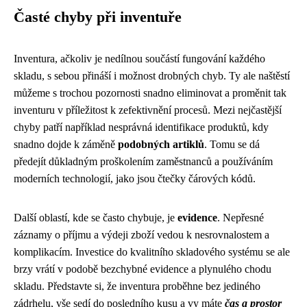
Časté chyby při inventuře
Inventura, ačkoliv je nedílnou součástí fungování každého
skladu, s sebou přináší i možnost drobných chyb. Ty ale naštěstí
můžeme s trochou pozornosti snadno eliminovat a proměnit tak
inventuru v příležitost k zefektivnění procesů. Mezi nejčastější
chyby patří například nesprávná identifikace produktů, kdy
snadno dojde k záměně
podobných artiklů
. Tomu se dá
předejít důkladným proškolením zaměstnanců a používáním
moderních technologií, jako jsou čtečky čárových kódů.
Další oblastí, kde se často chybuje, je
evidence
. Nepřesné
záznamy o příjmu a výdeji zboží vedou k nesrovnalostem a
komplikacím. Investice do kvalitního skladového systému se ale
brzy vrátí v podobě bezchybné evidence a plynulého chodu
skladu. Představte si, že inventura proběhne bez jediného
zádrhelu, vše sedí do posledního kusu a vy máte
čas a prostor