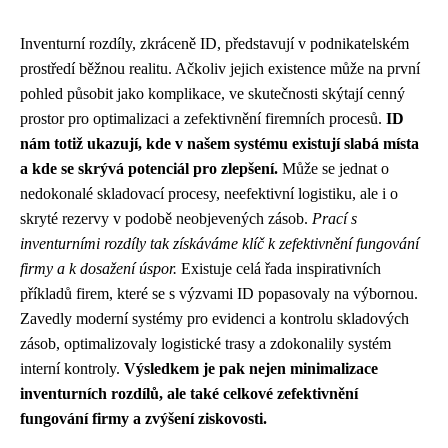
Inventurní rozdíly, zkráceně ID, představují v podnikatelském
prostředí běžnou realitu. Ačkoliv jejich existence může na první
pohled působit jako komplikace, ve skutečnosti skýtají cenný
prostor pro optimalizaci a zefektivnění firemních procesů.
ID
nám totiž ukazují, kde v našem systému existují slabá místa
a kde se skrývá potenciál pro zlepšení.
Může se jednat o
nedokonalé skladovací procesy, neefektivní logistiku, ale i o
skryté rezervy v podobě neobjevených zásob.
Prací s
inventurními rozdíly tak získáváme klíč k zefektivnění fungování
firmy a k dosažení úspor.
Existuje celá řada inspirativních
příkladů firem, které se s výzvami ID popasovaly na výbornou.
Zavedly moderní systémy pro evidenci a kontrolu skladových
zásob, optimalizovaly logistické trasy a zdokonalily systém
interní kontroly.
Výsledkem je pak nejen minimalizace
inventurních rozdílů, ale také celkové zefektivnění
fungování firmy a zvýšení ziskovosti.