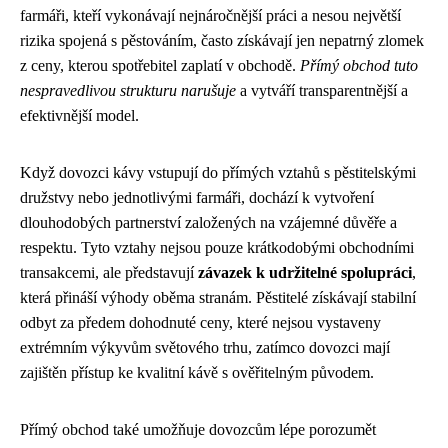
farmáři, kteří vykonávají nejnáročnější práci a nesou největší
rizika spojená s pěstováním, často získávají jen nepatrný zlomek
z ceny, kterou spotřebitel zaplatí v obchodě.
Přímý obchod tuto
nespravedlivou strukturu narušuje
a vytváří transparentnější a
efektivnější model.
Když dovozci kávy vstupují do přímých vztahů s pěstitelskými
družstvy nebo jednotlivými farmáři, dochází k vytvoření
dlouhodobých partnerství založených na vzájemné důvěře a
respektu. Tyto vztahy nejsou pouze krátkodobými obchodními
transakcemi, ale představují
závazek k udržitelné spolupráci
,
která přináší výhody oběma stranám. Pěstitelé získávají stabilní
odbyt za předem dohodnuté ceny, které nejsou vystaveny
extrémním výkyvům světového trhu, zatímco dovozci mají
zajištěn přístup ke kvalitní kávě s ověřitelným původem.
Přímý obchod také umožňuje dovozcům lépe porozumět