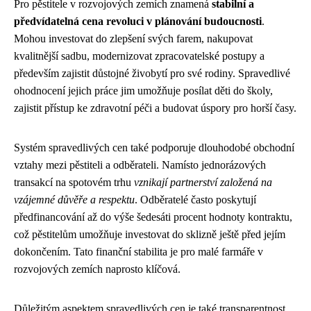
Pro pěstitele v rozvojových zemích znamená
stabilní a
předvídatelná cena revoluci v plánování budoucnosti
.
Mohou investovat do zlepšení svých farem, nakupovat
kvalitnější sadbu, modernizovat zpracovatelské postupy a
především zajistit důstojné živobytí pro své rodiny. Spravedlivé
ohodnocení jejich práce jim umožňuje posílat děti do školy,
zajistit přístup ke zdravotní péči a budovat úspory pro horší časy.
Systém spravedlivých cen také podporuje dlouhodobé obchodní
vztahy mezi pěstiteli a odběrateli. Namísto jednorázových
transakcí na spotovém trhu
vznikají partnerství založená na
vzájemné důvěře a respektu
. Odběratelé často poskytují
předfinancování až do výše šedesáti procent hodnoty kontraktu,
což pěstitelům umožňuje investovat do sklizně ještě před jejím
dokončením. Tato finanční stabilita je pro malé farmáře v
rozvojových zemích naprosto klíčová.
Důležitým aspektem spravedlivých cen je také transparentnost