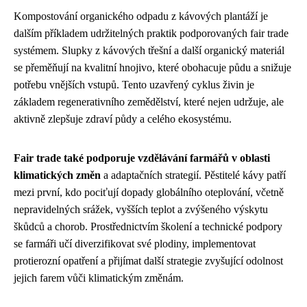
Kompostování organického odpadu z kávových plantáží je
dalším příkladem udržitelných praktik podporovaných fair trade
systémem. Slupky z kávových třešní a další organický materiál
se přeměňují na kvalitní hnojivo, které obohacuje půdu a snižuje
potřebu vnějších vstupů. Tento uzavřený cyklus živin je
základem regenerativního zemědělství, které nejen udržuje, ale
aktivně zlepšuje zdraví půdy a celého ekosystému.
Fair trade také podporuje vzdělávání farmářů v oblasti
klimatických změn
a adaptačních strategií. Pěstitelé kávy patří
mezi první, kdo pociťují dopady globálního oteplování, včetně
nepravidelných srážek, vyšších teplot a zvýšeného výskytu
škůdců a chorob. Prostřednictvím školení a technické podpory
se farmáři učí diverzifikovat své plodiny, implementovat
protierozní opatření a přijímat další strategie zvyšující odolnost
jejich farem vůči klimatickým změnám.