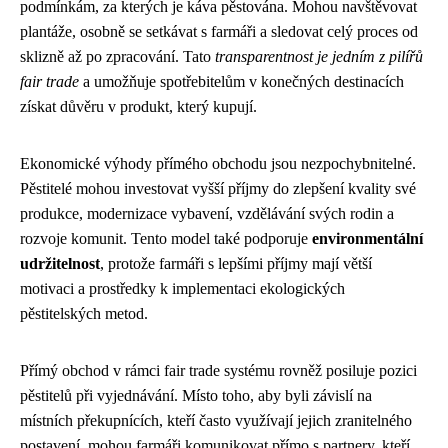
podmínkám, za kterých je káva pěstována. Mohou navštěvovat
plantáže, osobně se setkávat s farmáři a sledovat celý proces od
sklizně až po zpracování. Tato
transparentnost je jedním z pilířů
fair trade
a umožňuje spotřebitelům v konečných destinacích
získat důvěru v produkt, který kupují.
Ekonomické výhody přímého obchodu jsou nezpochybnitelné.
Pěstitelé mohou investovat vyšší příjmy do zlepšení kvality své
produkce, modernizace vybavení, vzdělávání svých rodin a
rozvoje komunit. Tento model také podporuje
environmentální
udržitelnost
, protože farmáři s lepšími příjmy mají větší
motivaci a prostředky k implementaci ekologických
pěstitelských metod.
Přímý obchod v rámci fair trade systému rovněž posiluje pozici
pěstitelů při vyjednávání. Místo toho, aby byli závislí na
místních překupnících, kteří často využívají jejich zranitelného
postavení, mohou farmáři komunikovat přímo s partnery, kteří