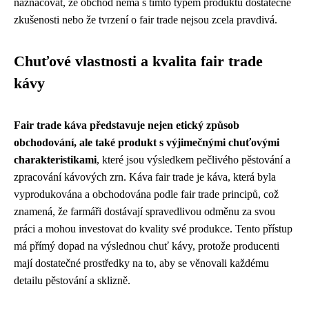
naznačovat, že obchod nemá s tímto typem produktů dostatečné
zkušenosti nebo že tvrzení o fair trade nejsou zcela pravdivá.
Chuťové vlastnosti a kvalita fair trade
kávy
Fair trade káva představuje nejen etický způsob
obchodování, ale také produkt s výjimečnými chuťovými
charakteristikami
, které jsou výsledkem pečlivého pěstování a
zpracování kávových zrn. Káva fair trade je káva, která byla
vyprodukována a obchodována podle fair trade principů, což
znamená, že farmáři dostávají spravedlivou odměnu za svou
práci a mohou investovat do kvality své produkce. Tento přístup
má přímý dopad na výslednou chuť kávy, protože producenti
mají dostatečné prostředky na to, aby se věnovali každému
detailu pěstování a sklizně.