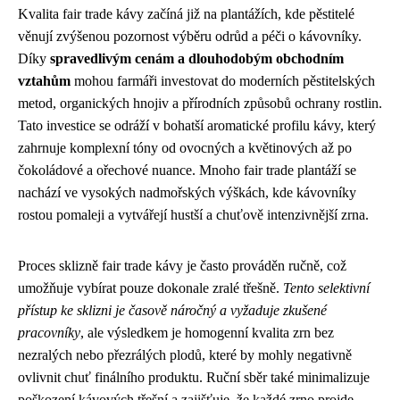
Kvalita fair trade kávy začíná již na plantážích, kde pěstitelé
věnují zvýšenou pozornost výběru odrůd a péči o kávovníky.
Díky
spravedlivým cenám a dlouhodobým obchodním
vztahům
mohou farmáři investovat do moderních pěstitelských
metod, organických hnojiv a přírodních způsobů ochrany rostlin.
Tato investice se odráží v bohatší aromatické profilu kávy, který
zahrnuje komplexní tóny od ovocných a květinových až po
čokoládové a ořechové nuance. Mnoho fair trade plantáží se
nachází ve vysokých nadmořských výškách, kde kávovníky
rostou pomaleji a vytvářejí hustší a chuťově intenzivnější zrna.
Proces sklizně fair trade kávy je často prováděn ručně, což
umožňuje vybírat pouze dokonale zralé třešně.
Tento selektivní
přístup ke sklizni je časově náročný a vyžaduje zkušené
pracovníky
, ale výsledkem je homogenní kvalita zrn bez
nezralých nebo přezrálých plodů, které by mohly negativně
ovlivnit chuť finálního produktu. Ruční sběr také minimalizuje
poškození kávových třešní a zajišťuje, že každé zrno projde