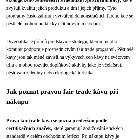
ekologického zemědělství a metodám zpracování kávy
, které
zvyšují kvalitu jejich produktu a tím i jejich příjmy. Tyto
programy často zahrnují vytváření demonstračních farem, kde se
pěstitelé mohou prakticky učit novým metodám.
Diverzifikace příjmů představuje strategii, kterou mnoho
komunit podporuje prostřednictvím fair trade programů. Pěstitelé
kávy jsou tak méně závislí na výkyvech cen kávy na světovém
trhu a mohou rozvíjet doplňkové aktivity jako je včelařství,
pěstování zeleniny nebo ekologická turistika.
Jak poznat pravou fair trade kávu při
nákupu
Pravá fair trade káva se pozná především podle
certifikačních značek
, které garantují dodržování etických
standardů v celém obchodním řetězci. Při nákupu kávy je