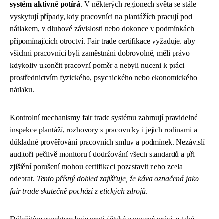
systém aktivně potírá
. V některých regionech světa se stále
vyskytují případy, kdy pracovníci na plantážích pracují pod
nátlakem, v dluhové závislosti nebo dokonce v podmínkách
připomínajících otroctví. Fair trade certifikace vyžaduje, aby
všichni pracovníci byli zaměstnáni dobrovolně, měli právo
kdykoliv ukončit pracovní poměr a nebyli nuceni k práci
prostřednictvím fyzického, psychického nebo ekonomického
nátlaku.
Kontrolní mechanismy fair trade systému zahrnují pravidelné
inspekce plantáží, rozhovory s pracovníky i jejich rodinami a
důkladné prověřování pracovních smluv a podmínek. Nezávislí
auditoři pečlivě monitorují dodržování všech standardů a při
zjištění porušení mohou certifikaci pozastavit nebo zcela
odebrat.
Tento přísný dohled zajišťuje, že káva označená jako
fair trade skutečně pochází z etických zdrojů
.
Důležitým aspektem boje proti dětské a nucené práci je také