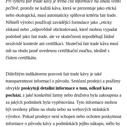
Při výběru fair trade kávy je třeba číst informace na obalu velmi
pečlivě
, protože ne každá káva, která se prezentuje jako etická
nebo ekologická, musí automaticky splňovat kritéria fair trade.
Někteří výrobci používají zavádějící formulace jako „eticky
získaná nebo „odpovědně obchodovaná, které mohou vypadat
podobně jako fair trade, ale ve skutečnosti nepodléhají žádné
nezávislé kontrole ani certifikaci. Skutečná fair trade káva musí
mít na obalu jasně uvedenou certifikační značku, ideálně s
číslem certifikátu.
Důležitým indikátorem pravosti fair trade kávy je také
transparentnost informací o původu. Seriózní prodejci a pražírny
obvykle
poskytují detailní informace o tom, odkud káva
pochází
, z jaké konkrétní farmy nebo družstva byla zakoupena a
za jakých podmínek byla vypěstována. Tyto informace mohou
být uvedeny přímo na obalu nebo na webových stránkách
výrobce. Pokud prodejce není schopen nebo ochoten poskytnout
informace o původu kávy a podmínkách jejího nákupu, mělo by