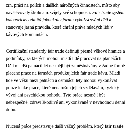
zrn, práci na polích a dalších náročných činnostech, místo aby
navštěvovaly školu a rozvíjely své schopnosti.
Fair trade systém
kategoricky odmítá jakoukoliv formu vykořisťování dětí
a
stanovuje jasná pravidla, která chrání práva mladých lidí v
kávových komunitách.
Certifikační standardy fair trade definují přesné věkové hranice a
podmínky, za kterých mohou mladí lidé pracovat na plantážích.
Děti mladší patnácti let nesmějí být zaměstnávány v žádné formě
placené práce na farmách produkujících fair trade kávu. Mladí
lidé ve věku mezi patnácti a osmnácti lety mohou vykonávat
pouze lehké práce, které nenarušují jejich vzdělávání, fyzický
vývoj ani psychickou pohodu. Tyto práce nesmějí být
nebezpečné, zdraví škodlivé ani vykonávané v nevhodnou denní
dobu.
Nucená práce představuje další vážný problém, který
fair trade