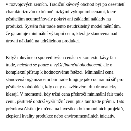
v rozvojových zemích. Tradiční kávový obchod byl po desetiletí
charakterizován extrémně nízkými výkupními cenami, které
pěstitelům neumožňovaly pokrýt ani základní náklady na
produkci. Systém fair trade tento neudržitelný model mění tím,
že garantuje minimální výkupní cenu, která je stanovena nad
úrovní nákladů na udržitelnou produkci.
Když mluvíme o spravedlivých cenách v kontextu kávy fair
trade,
nejedná se pouze o vyšší finanční ohodnocení
, ale o
komplexní přístup k hodnotovému řetězci. Minimální cena
stanovená organizacemi fair trade funguje jako ochranná síť pro
pěstitele v obdobích, kdy ceny na světovém trhu dramaticky
klesají. V momentě, kdy tržní cena překročí minimální fair trade
cenu, pěstitelé obdrží vyšší tržní cenu plus fair trade prémii. Tato
prémiová částka je určena na investice do komunitních projektů,
zlepšení kvality produkce nebo environmentálních iniciativ.