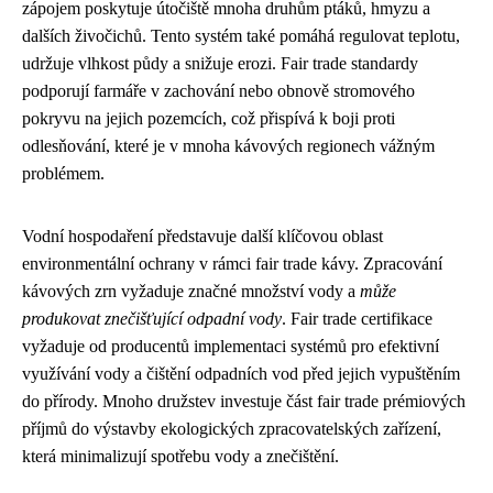
zápojem poskytuje útočiště mnoha druhům ptáků, hmyzu a
dalších živočichů. Tento systém také pomáhá regulovat teplotu,
udržuje vlhkost půdy a snižuje erozi. Fair trade standardy
podporují farmáře v zachování nebo obnově stromového
pokryvu na jejich pozemcích, což přispívá k boji proti
odlesňování, které je v mnoha kávových regionech vážným
problémem.
Vodní hospodaření představuje další klíčovou oblast
environmentální ochrany v rámci fair trade kávy. Zpracování
kávových zrn vyžaduje značné množství vody a
může
produkovat znečišťující odpadní vody
. Fair trade certifikace
vyžaduje od producentů implementaci systémů pro efektivní
využívání vody a čištění odpadních vod před jejich vypuštěním
do přírody. Mnoho družstev investuje část fair trade prémiových
příjmů do výstavby ekologických zpracovatelských zařízení,
která minimalizují spotřebu vody a znečištění.