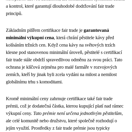
a kontrol, které garantují dlouhodobé dodržování fair trade
principů.
Základním pilířem certifikace fair trade je
garantovaná
minimální výkupní cena
, která chrání pěstitele kávy před
kolísáním tržních cen. Když cena kávy na světových trzích
klesne pod stanovenou minimální úroveň, pěstitelé s certifikací
fair trade stále obdrží spravedlivou odměnu za svou práci. Tato
ochrana je klíčová zejména pro malé farmáře v rozvojových
zemích, kteří by jinak byli zcela vydáni na milost a nemilost
globálnímu trhu s komoditami.
Kromě minimální ceny zahrnuje certifikace také fair trade
prémii, což je dodatečná částka, kterou kupující platí nad rámec
výkupní ceny.
Tato prémie není určena jednotlivým pěstitelům
,
ale celé komunitě nebo družstvu, které společně rozhodují o
jejím využití. Prostředky z fair trade prémie jsou typicky