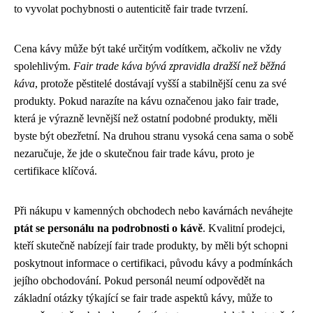
to vyvolat pochybnosti o autenticitě fair trade tvrzení.
Cena kávy může být také určitým vodítkem, ačkoliv ne vždy
spolehlivým.
Fair trade káva bývá zpravidla dražší než běžná
káva
, protože pěstitelé dostávají vyšší a stabilnější cenu za své
produkty. Pokud narazíte na kávu označenou jako fair trade,
která je výrazně levnější než ostatní podobné produkty, měli
byste být obezřetní. Na druhou stranu vysoká cena sama o sobě
nezaručuje, že jde o skutečnou fair trade kávu, proto je
certifikace klíčová.
Při nákupu v kamenných obchodech nebo kavárnách neváhejte
ptát se personálu na podrobnosti o kávě
. Kvalitní prodejci,
kteří skutečně nabízejí fair trade produkty, by měli být schopni
poskytnout informace o certifikaci, původu kávy a podmínkách
jejího obchodování. Pokud personál neumí odpovědět na
základní otázky týkající se fair trade aspektů kávy, může to