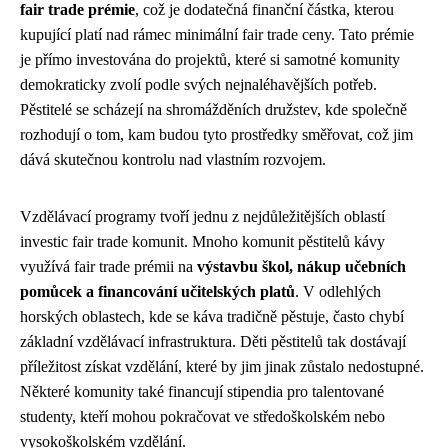
fair trade prémie
, což je dodatečná finanční částka, kterou
kupující platí nad rámec minimální fair trade ceny. Tato prémie
je přímo investována do projektů, které si samotné komunity
demokraticky zvolí podle svých nejnaléhavějších potřeb.
Pěstitelé se scházejí na shromážděních družstev, kde společně
rozhodují o tom, kam budou tyto prostředky směřovat, což jim
dává skutečnou kontrolu nad vlastním rozvojem.
Vzdělávací programy tvoří jednu z nejdůležitějších oblastí
investic fair trade komunit. Mnoho komunit pěstitelů kávy
využívá fair trade prémii na
výstavbu škol, nákup učebních
pomůcek a financování učitelských platů
. V odlehlých
horských oblastech, kde se káva tradičně pěstuje, často chybí
základní vzdělávací infrastruktura. Děti pěstitelů tak dostávají
příležitost získat vzdělání, které by jim jinak zůstalo nedostupné.
Některé komunity také financují stipendia pro talentované
studenty, kteří mohou pokračovat ve středoškolském nebo
vysokoškolském vzdělání.