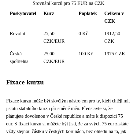
Srovnání kurzů pro 75 EUR na CZK
Poskytovatel
Kurz
Poplatek
Celkem v
CZK
Revolut
25,50
0 Kč
1912,50
CZK/EUR
CZK
Česká
25,00
100 Kč
1975 CZK
spořitelna
CZK/EUR
Fixace kurzu
Fixace kurzu může být skvělým nástrojem pro ty, kteří chtějí mít
jistotu stabilního kurzu při směně měn. Představte si, že
plánujete dovolenou v České republice a máte k dispozici 75
eur. S fixací kurzu si můžete být jisti, že za svých 75 eur získáte
vždy stejnou částku v českých korunách, bez ohledu na to, jak