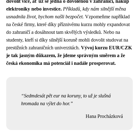
dovolit více, ať už se jedná o dovolenou v zahraničí, nákup
elektroniky nebo investice.
Příkladů, kdy nám silnější měna
usnadnila život, bychom našli bezpočet.
Vzpomeňme například
na české firmy, které díky příznivému kurzu mohly expandovat
do zahraničí a dosáhnout tam skvělých výsledků. Nebo na
studenty, kteří si díky silnější koruně mohli dovolit studovat na
prestižních zahraničních univerzitách.
Vývoj kurzu EUR/CZK
je tak jasným důkazem, že jdeme správným směrem a že
česká ekonomika má potenciál i nadále prosperovat.
Sedmdesát pět eur na koruny, to už je slušná
hromada na výlet do hor.
Hana Procházková