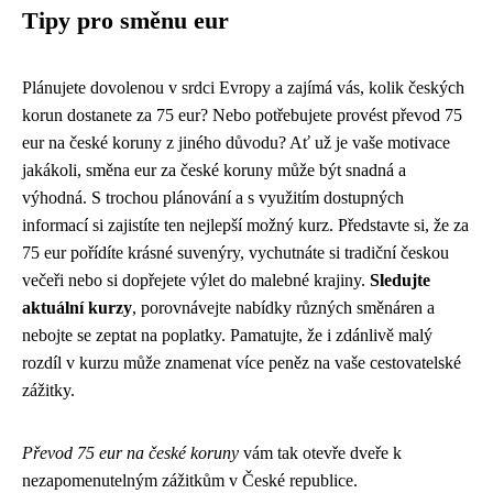
Tipy pro směnu eur
Plánujete dovolenou v srdci Evropy a zajímá vás, kolik českých
korun dostanete za 75 eur? Nebo potřebujete provést převod 75
eur na české koruny z jiného důvodu? Ať už je vaše motivace
jakákoli, směna eur za české koruny může být snadná a
výhodná. S trochou plánování a s využitím dostupných
informací si zajistíte ten nejlepší možný kurz. Představte si, že za
75 eur pořídíte krásné suvenýry, vychutnáte si tradiční českou
večeři nebo si dopřejete výlet do malebné krajiny.
Sledujte
aktuální kurzy
, porovnávejte nabídky různých směnáren a
nebojte se zeptat na poplatky. Pamatujte, že i zdánlivě malý
rozdíl v kurzu může znamenat více peněz na vaše cestovatelské
zážitky.
Převod 75 eur na české koruny
vám tak otevře dveře k
nezapomenutelným zážitkům v České republice.