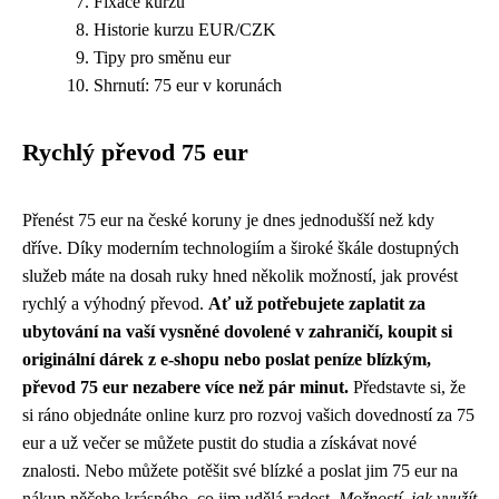
Fixace kurzu
Historie kurzu EUR/CZK
Tipy pro směnu eur
Shrnutí: 75 eur v korunách
Rychlý převod 75 eur
Přenést 75 eur na české koruny je dnes jednodušší než kdy
dříve. Díky moderním technologiím a široké škále dostupných
služeb máte na dosah ruky hned několik možností, jak provést
rychlý a výhodný převod.
Ať už potřebujete zaplatit za
ubytování na vaší vysněné dovolené v zahraničí, koupit si
originální dárek z e-shopu nebo poslat peníze blízkým,
převod 75 eur nezabere více než pár minut.
Představte si, že
si ráno objednáte online kurz pro rozvoj vašich dovedností za 75
eur a už večer se můžete pustit do studia a získávat nové
znalosti. Nebo můžete potěšit své blízké a poslat jim 75 eur na
nákup něčeho krásného, co jim udělá radost.
Možností, jak využít