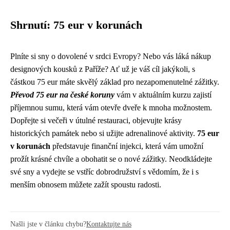
Shrnutí: 75 eur v korunách
Plníte si sny o dovolené v srdci Evropy? Nebo vás láká nákup
designových kousků z Paříže? Ať už je váš cíl jakýkoli, s
částkou 75 eur máte skvělý základ pro nezapomenutelné zážitky.
Převod 75 eur na české koruny
vám v aktuálním kurzu zajistí
příjemnou sumu, která vám otevře dveře k mnoha možnostem.
Dopřejte si večeři v útulné restauraci, objevujte krásy
historických památek nebo si užijte adrenalinové aktivity.
75 eur
v korunách
představuje finanční injekci, která vám umožní
prožít krásné chvíle a obohatit se o nové zážitky. Neodkládejte
své sny a vydejte se vstříc dobrodružství s vědomím, že i s
menším obnosem můžete zažít spoustu radosti.
Našli jste v článku chybu?
Kontaktujte nás