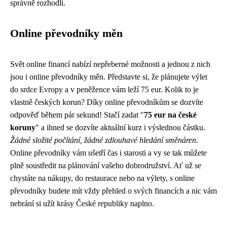
správně rozhodli.
Online převodníky měn
Svět online financí nabízí nepřeberné možnosti a jednou z nich
jsou i online převodníky měn. Představte si, že plánujete výlet
do srdce Evropy a v peněžence vám leží 75 eur. Kolik to je
vlastně českých korun? Díky online převodníkům se dozvíte
odpověď během pár sekund! Stačí zadat "
75 eur na české
koruny
" a ihned se dozvíte aktuální kurz i výslednou částku.
Žádné složité počítání, žádné zdlouhavé hledání směnáren
.
Online převodníky vám ušetří čas i starosti a vy se tak můžete
plně soustředit na plánování vašeho dobrodružství. Ať už se
chystáte na nákupy, do restaurace nebo na výlety, s online
převodníky budete mít vždy přehled o svých financích a nic vám
nebrání si užít krásy České republiky naplno.