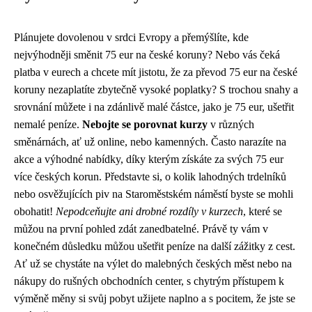
Plánujete dovolenou v srdci Evropy a přemýšlíte, kde
nejvýhodněji směnit 75 eur na české koruny? Nebo vás čeká
platba v eurech a chcete mít jistotu, že za převod 75 eur na české
koruny nezaplatíte zbytečně vysoké poplatky? S trochou snahy a
srovnání můžete i na zdánlivě malé částce, jako je 75 eur, ušetřit
nemalé peníze.
Nebojte se porovnat kurzy
v různých
směnárnách, ať už online, nebo kamenných. Často narazíte na
akce a výhodné nabídky, díky kterým získáte za svých 75 eur
více českých korun. Představte si, o kolik lahodných trdelníků
nebo osvěžujících piv na Staroměstském náměstí byste se mohli
obohatit!
Nepodceňujte ani drobné rozdíly v kurzech
, které se
můžou na první pohled zdát zanedbatelné. Právě ty vám v
konečném důsledku můžou ušetřit peníze na další zážitky z cest.
Ať už se chystáte na výlet do malebných českých měst nebo na
nákupy do rušných obchodních center, s chytrým přístupem k
výměně měny si svůj pobyt užijete naplno a s pocitem, že jste se