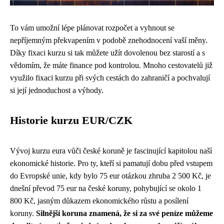
To vám umožní lépe plánovat rozpočet a vyhnout se
nepříjemným překvapením v podobě znehodnocení vaší měny.
Díky fixaci kurzu si tak můžete užít dovolenou bez starostí a s
vědomím, že máte finance pod kontrolou. Mnoho cestovatelů již
využilo fixaci kurzu při svých cestách do zahraničí a pochvalují
si její jednoduchost a výhody.
Historie kurzu EUR/CZK
Vývoj kurzu eura vůči české koruně je fascinující kapitolou naší
ekonomické historie. Pro ty, kteří si pamatují dobu před vstupem
do Evropské unie, kdy bylo 75 eur otázkou zhruba 2 500 Kč, je
dnešní převod 75 eur na české koruny, pohybující se okolo 1
800 Kč, jasným důkazem ekonomického růstu a posílení
koruny.
Silnější koruna znamená, že si za své peníze můžeme