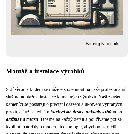
Bořivoj Kameník
Montáž a instalace výrobků
S důvěrou a klidem se můžete spolehnout na naše profesionální
služby montáže a instalace kamenných výrobků. Naši zkušení
kameníci se postarají o precizní osazení a ukotvení vybraných
prvků, ať už se jedná o
kuchyňské desky
,
obklady krbů
nebo
dlažbu na terasu
. Dbáme na každý detail a používáme pouze
kvalitní materiály a moderní technologie, abychom zaručili