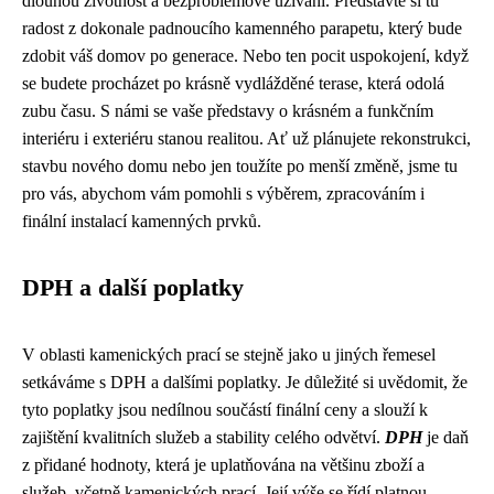
dlouhou životnost a bezproblémové užívání. Představte si tu
radost z dokonale padnoucího kamenného parapetu, který bude
zdobit váš domov po generace. Nebo ten pocit uspokojení, když
se budete procházet po krásně vydlážděné terase, která odolá
zubu času. S námi se vaše představy o krásném a funkčním
interiéru i exteriéru stanou realitou. Ať už plánujete rekonstrukci,
stavbu nového domu nebo jen toužíte po menší změně, jsme tu
pro vás, abychom vám pomohli s výběrem, zpracováním i
finální instalací kamenných prvků.
DPH a další poplatky
V oblasti kamenických prací se stejně jako u jiných řemesel
setkáváme s DPH a dalšími poplatky. Je důležité si uvědomit, že
tyto poplatky jsou nedílnou součástí finální ceny a slouží k
zajištění kvalitních služeb a stability celého odvětví.
DPH
je daň
z přidané hodnoty, která je uplatňována na většinu zboží a
služeb, včetně kamenických prací. Její výše se řídí platnou