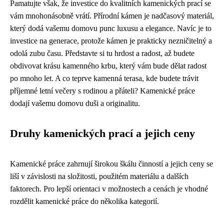
Pamatujte však, že investice do kvalitních kamenických prací se
vám mnohonásobně vrátí. Přírodní kámen je nadčasový materiál,
který dodá vašemu domovu punc luxusu a elegance. Navíc je to
investice na generace, protože kámen je prakticky nezničitelný a
odolá zubu času. Představte si tu hrdost a radost, až budete
obdivovat krásu kamenného krbu, který vám bude dělat radost
po mnoho let. A co teprve kamenná terasa, kde budete trávit
příjemné letní večery s rodinou a přáteli? Kamenické práce
dodají vašemu domovu duši a originalitu.
Druhy kamenických prací a jejich ceny
Kamenické práce zahrnují širokou škálu činností a jejich ceny se
liší v závislosti na složitosti, použitém materiálu a dalších
faktorech. Pro lepší orientaci v možnostech a cenách je vhodné
rozdělit kamenické práce do několika kategorií.