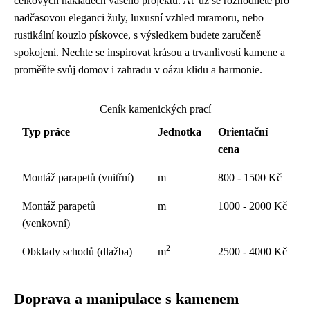
celkových nákladech vašeho projektu. Ať už se rozhodnete pro
nadčasovou eleganci žuly, luxusní vzhled mramoru, nebo
rustikální kouzlo pískovce, s výsledkem budete zaručeně
spokojeni. Nechte se inspirovat krásou a trvanlivostí kamene a
proměňte svůj domov i zahradu v oázu klidu a harmonie.
Ceník kamenických prací
Typ práce
Jednotka
Orientační
cena
Montáž parapetů (vnitřní)
m
800 - 1500 Kč
Montáž parapetů
m
1000 - 2000 Kč
(venkovní)
2
Obklady schodů (dlažba)
m
2500 - 4000 Kč
Doprava a manipulace s kamenem