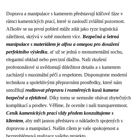
Doprava a manipulace s kamenem představují klíčové fáze v
rámci kamenických prací, které si zaslouží zvláštní pozornost.
Ačkoliv se na první pohled může zdát jako ryze logistická
záležitost, skrývá v sobě mnohem více.
Bezpečná a šetrná
manipulace s materiálem je alfou a omegou pro dosažení
perfektního výsledku
, ať už se jedná o monumentální sochu,
elegantní obklad nebo precizní dlažbu. Naši zkušení
profesionálové si uvědomují důležitost detailu a s kamenem
zacházejí s maximální péčí a respektem. Disponujeme moderní
technikou a spolehlivými přepravními prostředky, které nám
umožňují
realizovat přepravu i rozměrných kusů kamene
bezpečně a efektivně
. Díky tomu se nemusíte obávat zbytečných
komplikací a prodlev. Věříme, že oceníte i naši transparentnost.
Ceník kamenických prací vždy předem konzultujeme s
klientem
, aby měl jasnou představu o nákladech spojených s
dopravou a manipulací. Naším cílem je vaše spokojenost a
bezproblémová realizace vašeho projektu.