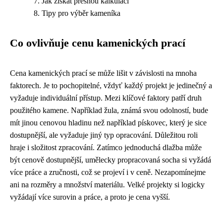
Jak získat přesnou kalkulaci
Tipy pro výběr kameníka
Co ovlivňuje cenu kamenických prací
Cena kamenických prací se může lišit v závislosti na mnoha
faktorech. Je to pochopitelné, vždyť každý projekt je jedinečný a
vyžaduje individuální přístup. Mezi klíčové faktory patří druh
použitého kamene. Například žula, známá svou odolností, bude
mít jinou cenovou hladinu než například pískovec, který je sice
dostupnější, ale vyžaduje jiný typ opracování. Důležitou roli
hraje i složitost zpracování. Zatímco jednoduchá dlažba může
být cenově dostupnější, umělecky propracovaná socha si vyžádá
více práce a zručnosti, což se projeví i v ceně. Nezapomínejme
ani na rozměry a množství materiálu. Velké projekty si logicky
vyžádají více surovin a práce, a proto je cena vyšší.