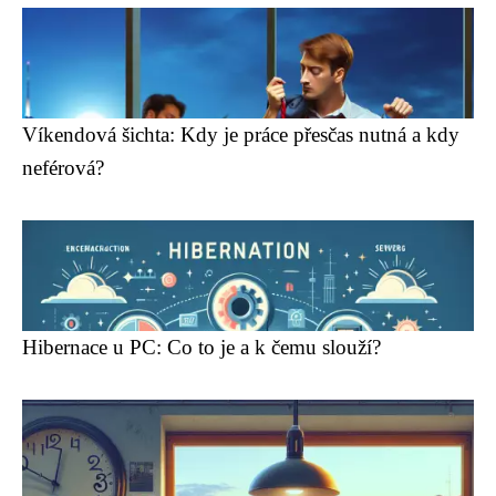
Víkendová šichta: Kdy je práce přesčas nutná a kdy
neférová?
Hibernace u PC: Co to je a k čemu slouží?