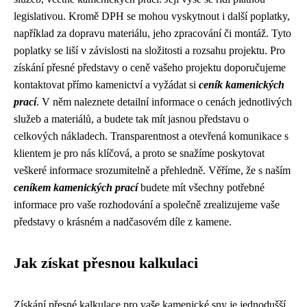
legislativou. Kromě DPH se mohou vyskytnout i další poplatky,
například za dopravu materiálu, jeho zpracování či montáž. Tyto
poplatky se liší v závislosti na složitosti a rozsahu projektu. Pro
získání přesné představy o ceně vašeho projektu doporučujeme
kontaktovat přímo kamenictví a vyžádat si
ceník kamenických
prací
. V něm naleznete detailní informace o cenách jednotlivých
služeb a materiálů, a budete tak mít jasnou představu o
celkových nákladech. Transparentnost a otevřená komunikace s
klientem je pro nás klíčová, a proto se snažíme poskytovat
veškeré informace srozumitelně a přehledně. Věříme, že s naším
ceníkem kamenických prací
budete mít všechny potřebné
informace pro vaše rozhodování a společně zrealizujeme vaše
představy o krásném a nadčasovém díle z kamene.
Jak získat přesnou kalkulaci
Získání přesné kalkulace pro vaše kamenické sny je jednodušší,