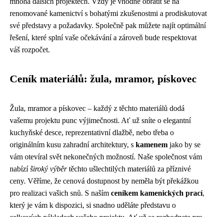
mnoha dalších projektech. Vždy je vhodné obrátit se na
renomované kamenictví s bohatými zkušenostmi a prodiskutovat
své představy a požadavky. Společně pak můžete najít optimální
řešení, které splní vaše očekávání a zároveň bude respektovat
váš rozpočet.
Ceník materiálů: žula, mramor, pískovec
Žula, mramor a pískovec – každý z těchto materiálů dodá
vašemu projektu punc výjimečnosti. Ať už sníte o elegantní
kuchyňské desce, reprezentativní dlažbě, nebo třeba o
originálním kusu zahradní architektury, s
kamenem
jako by se
vám otevíral svět nekonečných možností. Naše společnost vám
nabízí
široký výběr
těchto ušlechtilých materiálů za příznivé
ceny. Věříme, že cenová dostupnost by neměla být překážkou
pro realizaci vašich snů. S naším
ceníkem kamenických prací
,
který je vám k dispozici, si snadno uděláte představu o