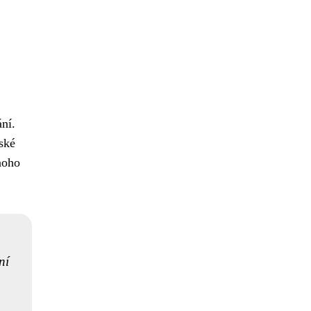
ání.
ské
noho
ní