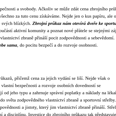
ezpečnosti a svobody. Ačkoliv se může zdát cena zbrojního pr
 všechno za tuto cenu získáváme. Nejde jen o kus papíru, ale 
ě svých blízkých.
Zbrojní průkaz nám otevírá dveře ke sportu
oučástí aktivní komunity a poznat nové přátele se stejnými zá
vlastnictví zbraně přináší pocit zodpovědnosti a sebevědomí.
sebe sama
, do pocitu bezpečí a do rozvoje osobnosti.
ůkazů, přičemž cena za jejich vydání se liší. Nejde však o
 vlastní bezpečnosti a rozvoje osobních dovedností se
í od jeho typu a zahrnuje správní poplatky a náklady na léka
do světa zodpovědného vlastnictví zbraně a sportovní střelby.
vědnosti a jistoty, který jim vlastnictví zbraně přináší. Stře
ní a disciplínu. Investice do zbrojního průkazu tak představuj