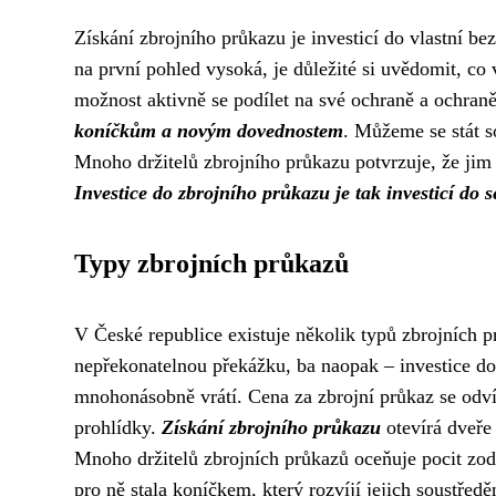
Získání zbrojního průkazu je investicí do vlastní b
na první pohled vysoká, je důležité si uvědomit, co
možnost aktivně se podílet na své ochraně a ochran
koníčkům a novým dovednostem
. Můžeme se stát s
Mnoho držitelů zbrojního průkazu potvrzuje, že jim 
Investice do zbrojního průkazu je tak investicí do 
Typy zbrojních průkazů
V České republice existuje několik typů zbrojních pr
nepřekonatelnou překážku, ba naopak – investice do
mnohonásobně vrátí. Cena za zbrojní průkaz se odvíj
prohlídky.
Získání zbrojního průkazu
otevírá dveře 
Mnoho držitelů zbrojních průkazů oceňuje pocit zodpo
pro ně stala koníčkem, který rozvíjí jejich soustředě