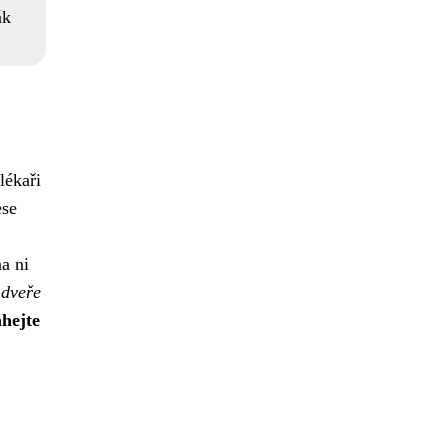
ák
lékaři
ese
a ni
 dveře
hejte