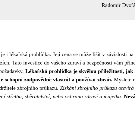
Radomír Dvoř
e i lékařská prohlídka. Její cena se může lišit v závislosti na 
ích. Tato investice do vašeho zdraví a bezpečnosti vám přin
é požadavky.
Lékařská prohlídka je skvělou příležitostí, jak
jste schopni zodpovědně vlastnit a používat zbraň.
Myslete n
držitele zbrojního průkazu.
Získání zbrojního průkazu otevírá
í střelbu, sběratelství, nebo ochranu zdraví a majetku.
Nevá