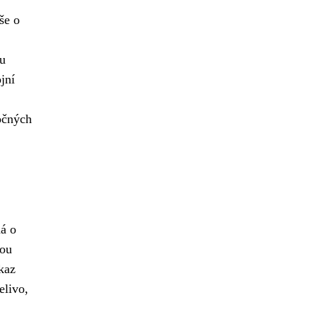
še o
u
jní
očných
ná o
nou
ůkaz
elivo,