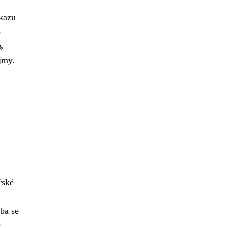
ůkazu
o
,
jmy.
řské
lba se
e