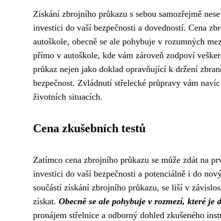
Získání zbrojního průkazu s sebou samozřejmě nese 
investici do vaší bezpečnosti a dovedností. Cena zbro
autoškole, obecně se ale pohybuje v rozumných me
přímo v autoškole, kde vám zároveň zodpoví veške
průkaz nejen jako doklad opravňující k držení zbran
bezpečnost. Zvládnutí střelecké průpravy vám naví
životních situacích.
Cena zkušebních testů
Zatímco cena zbrojního průkazu se může zdát na prvn
investici do vaší bezpečnosti a potenciálně i do no
součástí získání zbrojního průkazu, se liší v závisl
získat.
Obecně se ale pohybuje v rozmezí, které je 
pronájem střelnice a odborný dohled zkušeného inst