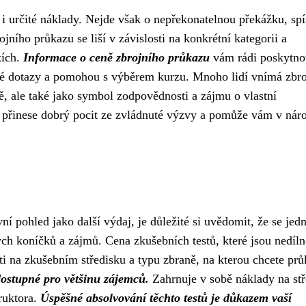
i určité náklady. Nejde však o nepřekonatelnou překážku, spí
jního průkazu se liší v závislosti na konkrétní kategorii a
zích.
Informace o ceně zbrojního průkazu
vám rádi poskytno
ré dotazy a pomohou s výběrem kurzu. Mnoho lidí vnímá zbro
ě, ale také jako symbol zodpovědnosti a zájmu o vlastní
c přinese dobrý pocit ze zvládnuté výzvy a pomůže vám v nár
í pohled jako další výdaj, je důležité si uvědomit, že se jed
vých koníčků a zájmů. Cena zkušebních testů, které jsou nedíl
osti na zkušebním středisku a typu zbraně, na kterou chcete pr
dostupné pro většinu zájemců.
Zahrnuje v sobě náklady na stř
ruktora.
Úspěšné absolvování těchto testů je důkazem vaší