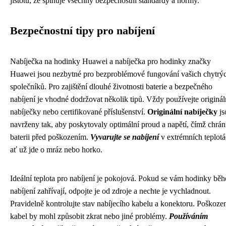
jistotu, že splňuje všechny bezpečnostní standardy a normy.
Bezpečnostní tipy pro nabíjení
Nabíječka na hodinky Huawei a nabíječka pro hodinky značky
Huawei jsou nezbytné pro bezproblémové fungování vašich chytrý
společníků. Pro zajištění dlouhé životnosti baterie a bezpečného
nabíjení je vhodné dodržovat několik tipů. Vždy používejte originál
nabíječky nebo certifikované příslušenství.
Originální nabíječky
js
navrženy tak, aby poskytovaly optimální proud a napětí, čímž chrán
baterii před poškozením.
Vyvarujte se nabíjení
v extrémních teplotá
ať už jde o mráz nebo horko.
Ideální teplota pro nabíjení je pokojová. Pokud se vám hodinky bě
nabíjení zahřívají, odpojte je od zdroje a nechte je vychladnout.
Pravidelně kontrolujte stav nabíjecího kabelu a konektoru. Poškoze
kabel by mohl způsobit zkrat nebo jiné problémy.
Používáním