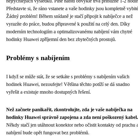
nejrychlejších výsledků. Plné nabití obvykle trvá přibližně 1-2 hodi
Představte si, že ráno vstanete a vaše hodinky jsou kompletně vybité
Žádný problém! Během snídaně je stačí připojit k nabíječce a než
vyrazíte do práce, budou připravené k použití na celý den. Díky
moderním technologiím a optimalizovanému nabíjení vám chytré
hodinky Huawei zpříjemní den bez zbytečných prostojů.
Problémy s nabíjením
I když se může stát, že se setkáte s problémy s nabíjením vašich
hodinek Huawei, nezoufejte! Většina těchto potíží se dá snadno
vyřešit a existuje mnoho dostupných řešení.
Než začnete panikařit, zkontrolujte, zda je vaše nabíječka na
hodinky Huawei správně zapojena a zda není poškozený kabel.
Někdy stačí jen utáhnout konektor nebo očistit kontakty od prachu 
nabíjení bude opět fungovat bez problémů.