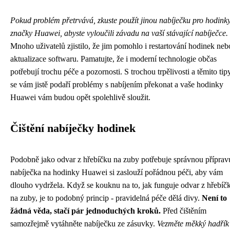
Pokud problém přetrvává, zkuste použít jinou nabíječku pro hodink
značky Huawei, abyste vyloučili závadu na vaší stávající nabíječce.
Mnoho uživatelů zjistilo, že jim pomohlo i restartování hodinek neb
aktualizace softwaru. Pamatujte, že i moderní technologie občas
potřebují trochu péče a pozornosti. S trochou trpělivosti a těmito tip
se vám jistě podaří problémy s nabíjením překonat a vaše hodinky
Huawei vám budou opět spolehlivě sloužit.
Čištění nabíječky hodinek
Podobně jako odvar z hřebíčku na zuby potřebuje správnou přípravu
nabíječka na hodinky Huawei si zaslouží pořádnou péči, aby vám
dlouho vydržela. Když se kouknu na to, jak funguje
odvar z hřebíč
na zuby
, je to podobný princip - pravidelná péče dělá divy.
Není to
žádná věda, stačí pár jednoduchých kroků.
Před čištěním
samozřejmě vytáhněte nabíječku ze zásuvky.
Vezměte měkký hadřík