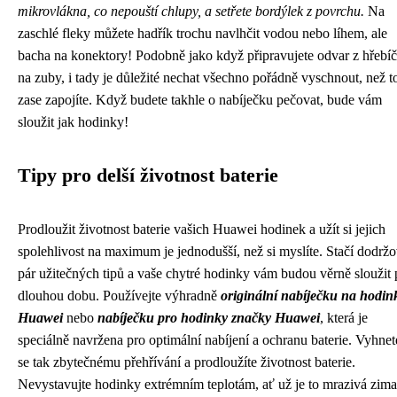
mikrovlákna, co nepouští chlupy, a setřete bordýlek z povrchu.
Na
zaschlé fleky můžete hadřík trochu navlhčit vodou nebo líhem, ale
bacha na konektory! Podobně jako když připravujete odvar z hřebí
na zuby, i tady je důležité nechat všechno pořádně vyschnout, než t
zase zapojíte. Když budete takhle o nabíječku pečovat, bude vám
sloužit jak hodinky!
Tipy pro delší životnost baterie
Prodloužit životnost baterie vašich Huawei hodinek a užít si jejich
spolehlivost na maximum je jednodušší, než si myslíte. Stačí dodržo
pár užitečných tipů a vaše chytré hodinky vám budou věrně sloužit
dlouhou dobu. Používejte výhradně
originální nabíječku na hodin
Huawei
nebo
nabíječku pro hodinky značky Huawei
, která je
speciálně navržena pro optimální nabíjení a ochranu baterie. Vyhnet
se tak zbytečnému přehřívání a prodloužíte životnost baterie.
Nevystavujte hodinky extrémním teplotám, ať už je to mrazivá zima