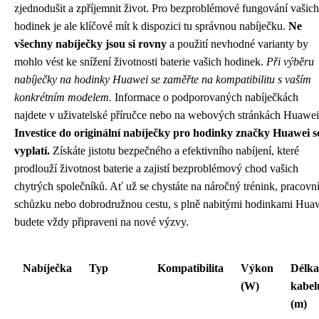
zjednodušit a zpříjemnit život. Pro bezproblémové fungování vašich
hodinek je ale klíčové mít k dispozici tu správnou nabíječku.
Ne
všechny nabíječky jsou si rovny
a použití nevhodné varianty by
mohlo vést ke snížení životnosti baterie vašich hodinek.
Při výběru
nabíječky na hodinky Huawei se zaměřte na kompatibilitu s vaším
konkrétním modelem.
Informace o podporovaných nabíječkách
najdete v uživatelské příručce nebo na webových stránkách Huawei
Investice do originální nabíječky pro hodinky značky Huawei s
vyplatí.
Získáte jistotu bezpečného a efektivního nabíjení, které
prodlouží životnost baterie a zajistí bezproblémový chod vašich
chytrých společníků. Ať už se chystáte na náročný trénink, pracovn
schůzku nebo dobrodružnou cestu, s plně nabitými hodinkami Hua
budete vždy připraveni na nové výzvy.
Nabíječka
Typ
Kompatibilita
Výkon
Délka
(W)
kabel
(m)