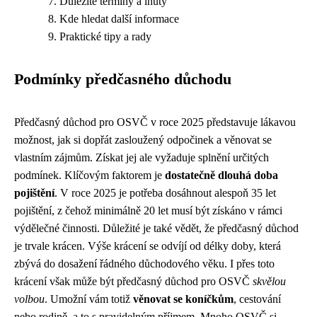
Důležité termíny a lhůty
Kde hledat další informace
Praktické tipy a rady
Podmínky předčasného důchodu
Předčasný důchod pro OSVČ v roce 2025 představuje lákavou
možnost, jak si dopřát zasloužený odpočinek a věnovat se
vlastním zájmům. Získat jej ale vyžaduje splnění určitých
podmínek. Klíčovým faktorem je
dostatečně dlouhá doba
pojištění
. V roce 2025 je potřeba dosáhnout alespoň 35 let
pojištění, z čehož minimálně 20 let musí být získáno v rámci
výdělečné činnosti. Důležité je také vědět, že předčasný důchod
je trvale krácen. Výše krácení se odvíjí od délky doby, která
zbývá do dosažení řádného důchodového věku. I přes toto
krácení však může být předčasný důchod pro OSVČ
skvělou
volbou
. Umožní vám totiž
věnovat se koníčkům
, cestování
nebo rodině, a to s pravidelným příjmem. Mnoho OSVČ si