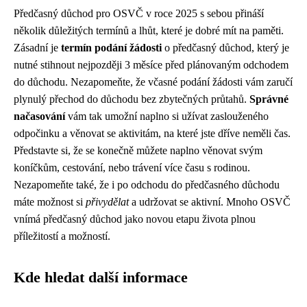
Předčasný důchod pro OSVČ v roce 2025 s sebou přináší
několik důležitých termínů a lhůt, které je dobré mít na paměti.
Zásadní je
termín podání žádosti
o předčasný důchod, který je
nutné stihnout nejpozději 3 měsíce před plánovaným odchodem
do důchodu. Nezapomeňte, že včasné podání žádosti vám zaručí
plynulý přechod do důchodu bez zbytečných průtahů.
Správné
načasování
vám tak umožní naplno si užívat zaslouženého
odpočinku a věnovat se aktivitám, na které jste dříve neměli čas.
Představte si, že se konečně můžete naplno věnovat svým
koníčkům, cestování, nebo trávení více času s rodinou.
Nezapomeňte také, že i po odchodu do předčasného důchodu
máte možnost si
přivydělat
a udržovat se aktivní. Mnoho OSVČ
vnímá předčasný důchod jako novou etapu života plnou
příležitostí a možností.
Kde hledat další informace