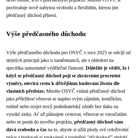
pochvaluje nově nabytou svobodu a flexibilitu, kterou jim
předčasný důchod přinesl.
Výše předčasného důchodu
Výše předčasného důchodu pro OSVČ v roce 2025 se odvíjí od
stejných principů jako u zaměstnanců, ale s ohledem na
specifika samostatné výdělečné činnosti.
Důležité je vědět, že i
když se předčasný důchod pojí se zkrácením procentní
výměry, otevírá cestu k dřívějšímu budování života dle
vlastních představ.
Mnoho OSVČ vnímá předčasný důchod
jako
příležitost
věnovat se naplno svým zájmům, koníčkům,
rodině nebo rozjet nový podnikatelský záměr bez tlaku na
vysoké zisky. Ať už plánujete cestovat, věnovat se vnoučatům
nebo se pustit do nového projektu,
předčasný důchod vám
dává svobodu a čas
na to, abyste si užili plody své celoživotní
práce a budovali si spokojené a naplněné
"důchodové"
období.