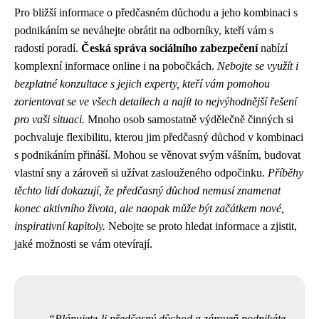
Pro bližší informace o předčasném důchodu a jeho kombinaci s
podnikáním se neváhejte obrátit na odborníky, kteří vám s
radostí poradí.
Česká správa sociálního zabezpečení
nabízí
komplexní informace online i na pobočkách.
Nebojte se využít i
bezplatné konzultace s jejich experty, kteří vám pomohou
zorientovat se ve všech detailech a najít to nejvýhodnější řešení
pro vaši situaci.
Mnoho osob samostatně výdělečně činných si
pochvaluje flexibilitu, kterou jim předčasný důchod v kombinaci
s podnikáním přináší. Mohou se věnovat svým vášním, budovat
vlastní sny a zároveň si užívat zaslouženého odpočinku.
Příběhy
těchto lidí dokazují, že předčasný důchod nemusí znamenat
konec aktivního života, ale naopak může být začátkem nové,
inspirativní kapitoly.
Nebojte se proto hledat informace a zjistit,
jaké možnosti se vám otevírají.
Plánujete-li předčasný důchod a zároveň podnikáte