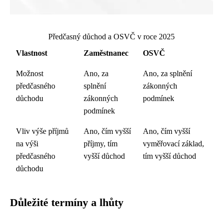
Předčasný důchod a OSVČ v roce 2025
Vlastnost
Zaměstnanec
OSVČ
Možnost
Ano, za
Ano, za splnění
předčasného
splnění
zákonných
důchodu
zákonných
podmínek
podmínek
Vliv výše příjmů
Ano, čím vyšší
Ano, čím vyšší
na výši
příjmy, tím
vyměřovací základ,
předčasného
vyšší důchod
tím vyšší důchod
důchodu
Důležité termíny a lhůty