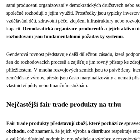
sami producenti organizovaní v demokratických družstvech nebo aso
společně rozhodují o jejím využití. Prostředky jsou typicky investo
vzdělávání dětí, zdravotní péče, zlepšení infrastruktury nebo rozvoj
kapacit.
Demokratická organizace producentů a jejich aktivní ú
rozhodování jsou fundamentálními požadavky systému
.
Genderová rovnost představuje další důležitou zásadu, která podpor
žen do rozhodovacích procesů a zajišťuje jim rovný přístup ke zdro
příležitostem. V mnoha rozvojových zemích jsou to právě ženy, které
zemědělské výroby, přesto jsou často marginalizovány a nemají přís
vlastnictví půdy nebo finančním službám.
Nejčastější fair trade produkty na trhu
Fair trade produkty představují zboží, které pochází ze sprave
obchodu
, což znamená, že jejich výroba a distribuce respektuje eti
a zajišťuje důstojné podmínky pro pěstitele a výrobce v rozvojovýc