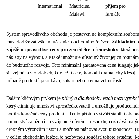
International
Mauricius,
příjem pro
Malawi
farmáře
Systém spravedlivého obchodu je postaven na komplexním souboru 
musí dodržovat všichni účastníci obchodního řetězce.
Základním pi
zajištění spravedlivé ceny pro zemědělce a řemeslníky
, která po
náklady na výrobu, ale také umožňuje důstojný život jejich rodinám 
do budoucího rozvoje. Tato minimální garantovaná cena funguje ja
síť zejména v obdobích, kdy tržní ceny komodit dramaticky klesají, 
případě produktů jako káva, kakao nebo bavlna velmi časté.
Dalším klíčovým prvkem je
přímý a dlouhodobý vztah mezi výrobci
který eliminuje množství zprostředkovatelů a umožňuje producentům
podíl z konečné ceny produktu. Tento přístup vytváří stabilní obcho
partnerství založená na vzájemné důvěře a respektu, což dává mal
drobným výrobcům jistotu a možnost plánovat svou budoucnost. Tr
v celém obchodním řetězci je nezbytnou součástí tohoto systému, 