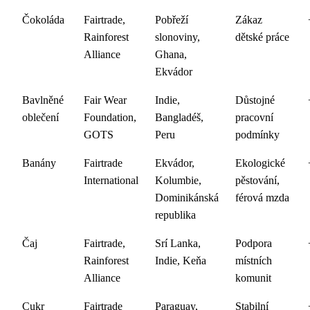
Čokoláda
Fairtrade,
Pobřeží
Zákaz
Rainforest
slonoviny,
dětské práce
Alliance
Ghana,
Ekvádor
Bavlněné
Fair Wear
Indie,
Důstojné
oblečení
Foundation,
Bangladéš,
pracovní
GOTS
Peru
podmínky
Banány
Fairtrade
Ekvádor,
Ekologické
International
Kolumbie,
pěstování,
Dominikánská
férová mzda
republika
Čaj
Fairtrade,
Srí Lanka,
Podpora
Rainforest
Indie, Keňa
místních
Alliance
komunit
Cukr
Fairtrade
Paraguay,
Stabilní