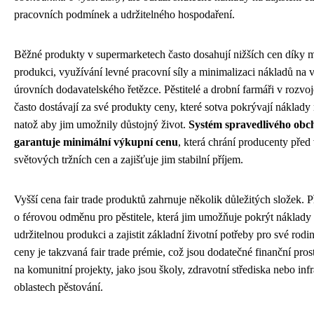
pracovních podmínek a udržitelného hospodaření.
Běžné produkty v supermarketech často dosahují nižších cen díky 
produkci, využívání levné pracovní síly a minimalizaci nákladů na 
úrovních dodavatelského řetězce. Pěstitelé a drobní farmáři v rozv
často dostávají za své produkty ceny, které sotva pokrývají náklady
natož aby jim umožnily důstojný život.
Systém spravedlivého ob
garantuje minimální výkupní cenu
, která chrání producenty pře
světových tržních cen a zajišťuje jim stabilní příjem.
Vyšší cena fair trade produktů zahrnuje několik důležitých složek. 
o férovou odměnu pro pěstitele, která jim umožňuje pokrýt náklady
udržitelnou produkci a zajistit základní životní potřeby pro své rodin
ceny je takzvaná fair trade prémie, což jsou dodatečné finanční pro
na komunitní projekty, jako jsou školy, zdravotní střediska nebo infr
oblastech pěstování.