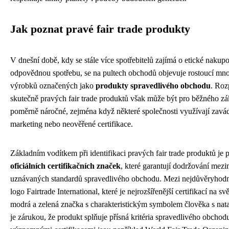
Jak poznat pravé fair trade produkty
V dnešní době, kdy se stále více spotřebitelů zajímá o etické nakup
odpovědnou spotřebu, se na pultech obchodů objevuje rostoucí mno
výrobků označených jako
produkty spravedlivého obchodu
. Roz
skutečně pravých fair trade produktů však může být pro běžného z
poměrně náročné, zejména když některé společnosti využívají zavád
marketing nebo neověřené certifikace.
Základním vodítkem při identifikaci pravých fair trade produktů je 
oficiálních certifikačních značek
, které garantují dodržování mez
uznávaných standardů spravedlivého obchodu. Mezi nejdůvěryhodně
logo Fairtrade International, které je nejrozšířenější certifikací na sv
modrá a zelená značka s charakteristickým symbolem člověka s na
je zárukou, že produkt splňuje přísná kritéria spravedlivého obchod