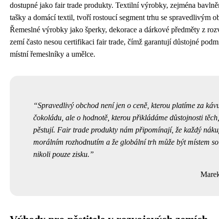
dostupné jako fair trade produkty. Textilní výrobky, zejména bavlně
tašky a domácí textil, tvoří rostoucí segment trhu se spravedlivým 
Řemeslné výrobky jako šperky, dekorace a dárkové předměty z ro
zemí často nesou certifikaci fair trade, čímž garantují důstojné pod
místní řemeslníky a umělce.
Spravedlivý obchod není jen o ceně, kterou platíme za káv
čokoládu, ale o hodnotě, kterou přikládáme důstojnosti těch, 
pěstují. Fair trade produkty nám připomínají, že každý náku
morálním rozhodnutím a že globální trh může být místem sol
nikoli pouze zisku.
Mare