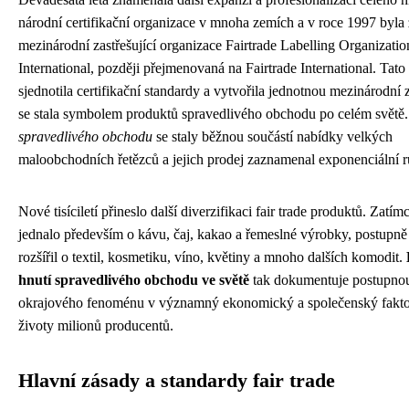
národní certifikační organizace v mnoha zemích a v roce 1997 byla
mezinárodní zastřešující organizace Fairtrade Labelling Organizatio
International, později přejmenovaná na Fairtrade International. Tato
sjednotila certifikační standardy a vytvořila jednotnou mezinárodní 
se stala symbolem produktů spravedlivého obchodu po celém světě
spravedlivého obchodu
se staly běžnou součástí nabídky velkých
maloobchodních řetězců a jejich prodej zaznamenal exponenciální r
Nové tisíciletí přineslo další diverzifikaci fair trade produktů. Zatí
jednalo především o kávu, čaj, kakao a řemeslné výrobky, postupně 
rozšířil o textil, kosmetiku, víno, květiny a mnoho dalších komodit.
hnutí spravedlivého obchodu ve světě
tak dokumentuje postupno
okrajového fenoménu v významný ekonomický a společenský faktor
životy milionů producentů.
Hlavní zásady a standardy fair trade