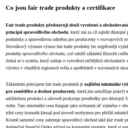
Co jsou fair trade produkty a certifikace
Fair trade produkty představují zboží vyrobené a obchodovan
principů spravedlivého obchodu
, který má za cíl zajistit důstojné
podmínky a spravedlivou odměnu pro producenty v rozvojových z
Slovníkový význam výrazu fair trade produkty lze nejpřesněji vyjádř
produkty spravedlivého obchodu
, což odráží základní filozofii celé
Jedná se o systém, který usiluje o vytvoření etičtějších obchodních 
výrobci v chudších regionech světa a spotřebiteli v rozvinutých ek
Základním principem fair trade produktů je
zajištění minimální vý
pro zemědělce a drobné producenty
, která jim umožňuje pokrýt 
udržitelnou produkci a zároveň poskytuje prostředky pro důstojný ži
rodin. Tato minimální cena funguje jako ochranná síť zejména v ob
tržní ceny komodit klesají pod úroveň nezbytnou pro přežití místní
Kromě samotné ceny zahrnuje spravedlivý obchod také
fair trade p
dodatečná finanční částka určená na komunitní projekty, které si sa