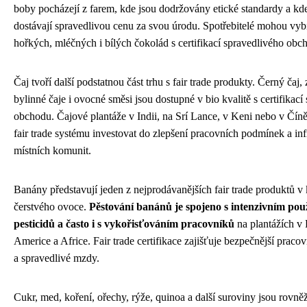
boby pocházejí z farem, kde jsou dodržovány etické standardy a kde
dostávají spravedlivou cenu za svou úrodu. Spotřebitelé mohou vybí
hořkých, mléčných i bílých čokolád s certifikací spravedlivého obc
Čaj tvoří další podstatnou část trhu s fair trade produkty. Černý čaj, 
bylinné čaje i ovocné směsi jsou dostupné v bio kvalitě s certifikací
obchodu. Čajové plantáže v Indii, na Srí Lance, v Keni nebo v Čí
fair trade systému investovat do zlepšení pracovních podmínek a inf
místních komunit.
Banány představují jeden z nejprodávanějších fair trade produktů v 
čerstvého ovoce.
Pěstování banánů je spojeno s intenzivním po
pesticidů a často i s vykořisťováním pracovníků
na plantážích v 
Americe a Africe. Fair trade certifikace zajišťuje bezpečnější prac
a spravedlivé mzdy.
Cukr, med, koření, ořechy, rýže, quinoa a další suroviny jsou rovně