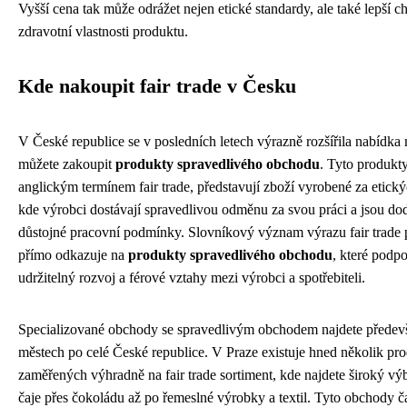
Vyšší cena tak může odrážet nejen etické standardy, ale také lepší c
zdravotní vlastnosti produktu.
Kde nakoupit fair trade v Česku
V České republice se v posledních letech výrazně rozšířila nabídka m
můžete zakoupit
produkty spravedlivého obchodu
. Tyto produkt
anglickým termínem fair trade, představují zboží vyrobené za etic
kde výrobci dostávají spravedlivou odměnu za svou práci a jsou d
důstojné pracovní podmínky. Slovníkový význam výrazu fair trade 
přímo odkazuje na
produkty spravedlivého obchodu
, které podpo
udržitelný rozvoj a férové vztahy mezi výrobci a spotřebiteli.
Specializované obchody se spravedlivým obchodem najdete předevš
městech po celé České republice. V Praze existuje hned několik pr
zaměřených výhradně na fair trade sortiment, kde najdete široký vý
čaje přes čokoládu až po řemeslné výrobky a textil. Tyto obchody č