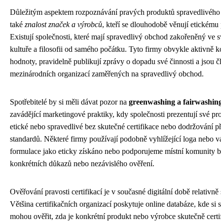
Důležitým aspektem rozpoznávání pravých produktů spravedlivého
také
znalost značek a výrobců
, kteří se dlouhodobě věnují etickému
Existují společnosti, které mají spravedlivý obchod zakořeněný ve s
kultuře a filosofii od samého počátku. Tyto firmy obvykle aktivně 
hodnoty, pravidelně publikují zprávy o dopadu své činnosti a jsou č
mezinárodních organizací zaměřených na spravedlivý obchod.
Spotřebitelé by si měli dávat pozor na
greenwashing a fairwashin
zavádějící marketingové praktiky, kdy společnosti prezentují své pr
etické nebo spravedlivé bez skutečné certifikace nebo dodržování p
standardů. Některé firmy používají podobně vyhlížející loga nebo v
formulace jako eticky získáno nebo podporujeme místní komunity 
konkrétních důkazů nebo nezávislého ověření.
Ověřování pravosti certifikací je v současné digitální době relativně
Většina certifikačních organizací poskytuje online databáze, kde si s
mohou ověřit, zda je konkrétní produkt nebo výrobce skutečně certi