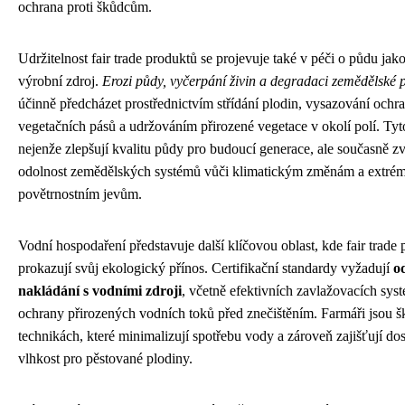
ochrana proti škůdcům.
Udržitelnost fair trade produktů se projevuje také v péči o půdu jak
výrobní zdroj.
Erozi půdy, vyčerpání živin a degradaci zemědělské 
účinně předcházet prostřednictvím střídání plodin, vysazování och
vegetačních pásů a udržováním přirozené vegetace v okolí polí. Tyt
nejenže zlepšují kvalitu půdy pro budoucí generace, ale současně zv
odolnost zemědělských systémů vůči klimatickým změnám a extré
povětrnostním jevům.
Vodní hospodaření představuje další klíčovou oblast, kde fair trade
prokazují svůj ekologický přínos. Certifikační standardy vyžadují
o
nakládání s vodními zdroji
, včetně efektivních zavlažovacích sys
ochrany přirozených vodních toků před znečištěním. Farmáři jsou š
technikách, které minimalizují spotřebu vody a zároveň zajišťují do
vlhkost pro pěstované plodiny.