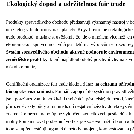
Ekologický dopad a udržitelnost fair trade
Produkty spravedlivého obchodu představují významný nástroj v bo
udržitelnější budoucnost naší planety. Když hovoříme o ekologické
trade produktů, musíme si uvědomit, že jde o mnohem více než jen 
ekonomickou spravedlnost vůči pěstitelům a výrobcům v rozvojový
Systém spravedlivého obchodu aktivně podporuje environment
zemědělské praktiky
, které mají dlouhodobý pozitivní vliv na život
místní komunity.
Certifikační organizace fair trade kladou důraz na
ochranu přírodn
biologické rozmanitosti
. Farmáři zapojení do systému spravedliv
jsou povzbuzováni k používání tradičních pěstitelských metod, které
přirozené cykly půdy a minimalizují negativní zásahy do ekosystém
znamená omezení nebo úplné vyloučení syntetických pesticidů a hno
mohly kontaminovat podzemní vody a poškozovat místní faunu a fl
toho se upřednostňují organické metody hnojení, kompostování a př