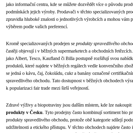
jako informační centra, kde se můžete dozvědět více o původu prod
podmínkách jejich výroby. Prodavači v těchto specializovaných pro
zpravidla hluboké znalosti o jednotlivých výrobcích a mohou vám p
výběrem podle vašich preferencí.
Kromě specializovaných prodejen se
produkty spravedlivého obch
častěji objevují i v běžných supermarketech a obchodních řetězcích.
jako Albert, Tesco, Kaufland či Billa postupně rozšiřují svou nabídku
produktů, které najdete v běžných regálech vedle konvenčního zboží
se jedná o kávu, čaj, čokoládu, cukr a banány označené certifikačn
spravedlivého obchodu. Tato dostupnost v běžných obchodech výra
k popularizaci fair trade mezi širší veřejností.
Zdravé výživy a biopotraviny jsou dalším místem, kde lze nakoupit
produkty v Česku
. Tyto prodejny často kombinují sortiment bio p
produkty spravedlivého obchodu, protože obě kategorie sdílejí po
udržitelnosti a etického přístupu. V těchto obchodech najdete často