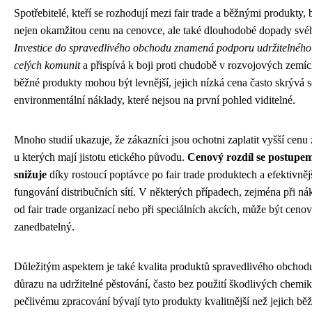
Spotřebitelé, kteří se rozhodují mezi fair trade a běžnými produkty, 
nejen okamžitou cenu na cenovce, ale také dlouhodobé dopady své
Investice do spravedlivého obchodu znamená podporu udržitelného
celých komunit
a přispívá k boji proti chudobě v rozvojových zemí
běžné produkty mohou být levnější, jejich nízká cena často skrývá s
environmentální náklady, které nejsou na první pohled viditelné.
Mnoho studií ukazuje, že zákazníci jsou ochotni zaplatit vyšší cenu
u kterých mají jistotu etického původu.
Cenový rozdíl se postupe
snižuje
díky rostoucí poptávce po fair trade produktech a efektivně
fungování distribučních sítí. V některých případech, zejména při n
od fair trade organizací nebo při speciálních akcích, může být cenov
zanedbatelný.
Důležitým aspektem je také kvalita produktů spravedlivého obchod
důrazu na udržitelné pěstování, často bez použití škodlivých chemiká
pečlivému zpracování bývají tyto produkty kvalitnější než jejich běž