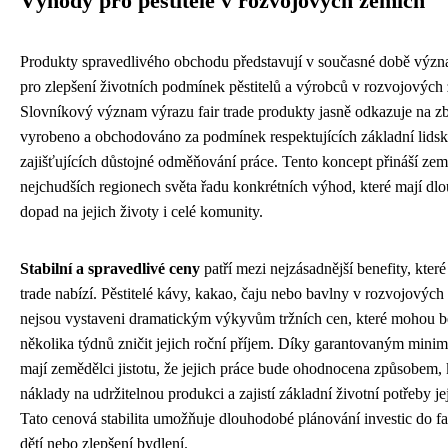
Výhody pro pěstitele v rozvojových zemích
Produkty spravedlivého obchodu představují v současné době význ
pro zlepšení životních podmínek pěstitelů a výrobců v rozvojových
Slovníkový význam výrazu fair trade produkty jasně odkazuje na zbo
vyrobeno a obchodováno za podmínek respektujících základní lidsk
zajišťujících důstojné odměňování práce. Tento koncept přináší ze
nejchudších regionech světa řadu konkrétních výhod, které mají d
dopad na jejich životy i celé komunity.
Stabilní a spravedlivé ceny
patří mezi nejzásadnější benefity, které
trade nabízí. Pěstitelé kávy, kakao, čaju nebo bavlny v rozvojových
nejsou vystaveni dramatickým výkyvům tržních cen, které mohou 
několika týdnů zničit jejich roční příjem. Díky garantovaným min
mají zemědělci jistotu, že jejich práce bude ohodnocena způsobem, 
náklady na udržitelnou produkci a zajistí základní životní potřeby je
Tato cenová stabilita umožňuje dlouhodobé plánování investic do f
dětí nebo zlepšení bydlení.