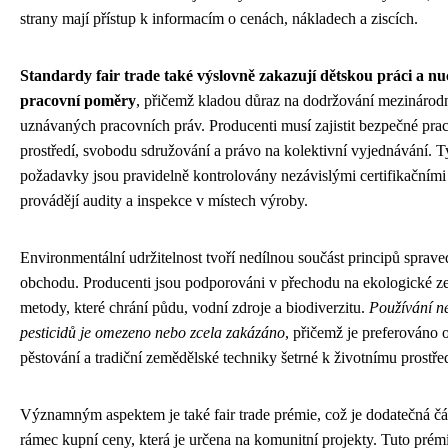
strany mají přístup k informacím o cenách, nákladech a ziscích.
Standardy fair trade také výslovně zakazují dětskou práci a n
pracovní poměry
, přičemž kladou důraz na dodržování mezinárod
uznávaných pracovních práv. Producenti musí zajistit bezpečné pra
prostředí, svobodu sdružování a právo na kolektivní vyjednávání. T
požadavky jsou pravidelně kontrolovány nezávislými certifikačními 
provádějí audity a inspekce v místech výroby.
Environmentální udržitelnost tvoří nedílnou součást principů sprave
obchodu. Producenti jsou podporováni v přechodu na ekologické z
metody, které chrání půdu, vodní zdroje a biodiverzitu.
Používání n
pesticidů je omezeno nebo zcela zakázáno
, přičemž je preferováno 
pěstování a tradiční zemědělské techniky šetrné k životnímu prostřed
Významným aspektem je také fair trade prémie, což je dodatečná čá
rámec kupní ceny, která je určena na komunitní projekty. Tuto prémi