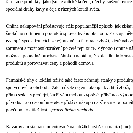
fair trade produkty, jako jsou exotické koření, ořechy, sušené ovoce
speciální druhy kávy a čaje z různých koutů světa.
Online nakupování představuje stále populárnější způsob, jak získat
širokému sortimentu produktů spravedlivého obchodu. Existuje něk
e-shopů specializujících se výhradně na fair trade zboží, které nabí
sortiment s možností doručení po celé republice. Výhodou online n
možnost pohodlně procházet širokou nabídku, číst detailní informa
produktů a porovnávat ceny z pohodlí domova.
Farmářské trhy a lokální tržiště také často zahrnují stánky s produkt
spravedlivého obchodu. Zde můžete nejen nakoupit kvalitní zboží, a
přímo setkat s prodejci, kteří vám mohou vyprávět příběhy o výrobcí
původu. Tato osobní interakce přidává nákupu další rozměr a pomá
povědomí o důležitosti
spravedlivého obchodu
.
Kavárny a restaurace orientované na udržitelnost často nabízejí ne