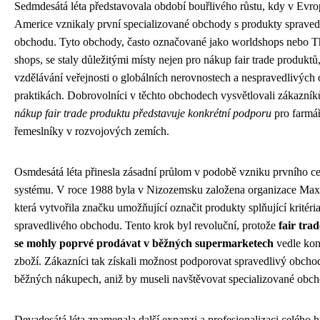
Sedmdesátá léta představovala období bouřlivého růstu, kdy v Evro
Americe vznikaly první specializované obchody s produkty spraved
obchodu. Tyto obchody, často označované jako worldshops nebo T
shops, se staly důležitými místy nejen pro nákup fair trade produktů,
vzdělávání veřejnosti o globálních nerovnostech a nespravedlivých
praktikách. Dobrovolníci v těchto obchodech vysvětlovali zákazní
nákup fair trade produktu představuje konkrétní podporu
pro farmář
řemeslníky v rozvojových zemích.
Osmdesátá léta přinesla zásadní průlom v podobě vzniku prvního ce
systému. V roce 1988 byla v Nizozemsku založena organizace Max
která vytvořila značku umožňující označit produkty splňující kritéri
spravedlivého obchodu. Tento krok byl revoluční, protože
fair tra
se mohly poprvé prodávat v běžných supermarketech
vedle ko
zboží. Zákazníci tak získali možnost podporovat spravedlivý obcho
běžných nákupech, aniž by museli navštěvovat specializované obch
Devadesátá léta znamenala další expanzi a profesionalizaci celého h