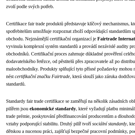
zvolí podle svých potřeb.
Certifikace fair trade produktů představuje klíčový mechanismus, kt
spotřebitelům umožňuje rozpoznat zboží odpovídající standardům s
obchodu. Nejznámější certifikační organizací je
Fairtrade Internat
vyvinula komplexní systém standardů a provádí nezávislé audity pr
obchodníků. Certifikační proces zahrnuje důkladné prověření celéh
dodavatelského řetězce, od pěstitelů přes zpracovatele až po distribu
maloobchodníky. Produkty splňující tyto přísné požadavky mohou 
nést
certifikační značku Fairtrade
, která slouží jako záruka dodržov
standardů.
Standardy fair trade certifikace se zaměřují na několik zásadních ob
pilířem jsou
ekonomické standardy
, které vyžadují platbu minimál
trade prémie, poskytování předfinancování producentům a dlouhod
vztahy podporující stabilitu. Druhý pilíř tvoří
sociální standardy
, kt
dětskou a nucenou práci, zajišťují bezpečné pracovní podmínky, po