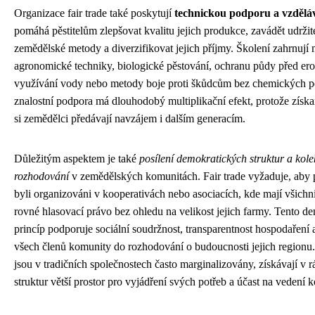
Organizace fair trade také poskytují
technickou podporu a vzdělá
pomáhá pěstitelům zlepšovat kvalitu jejich produkce, zavádět udržit
zemědělské metody a diverzifikovat jejich příjmy. Školení zahrnují
agronomické techniky, biologické pěstování, ochranu půdy před eroz
využívání vody nebo metody boje proti škůdcům bez chemických po
znalostní podpora má dlouhodobý multiplikační efekt, protože získ
si zemědělci předávají navzájem i dalším generacím.
Důležitým aspektem je také
posílení demokratických struktur a kole
rozhodování
v zemědělských komunitách. Fair trade vyžaduje, aby 
byli organizováni v kooperativách nebo asociacích, kde mají všichn
rovné hlasovací právo bez ohledu na velikost jejich farmy. Tento d
princíp podporuje sociální soudržnost, transparentnost hospodaření 
všech členů komunity do rozhodování o budoucnosti jejich regionu.
jsou v tradičních společnostech často marginalizovány, získávají v rá
struktur větší prostor pro vyjádření svých potřeb a účast na vedení k