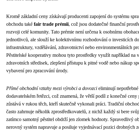
Kromě základní ceny získávají producenti zapojení do systému spr
obchodu také
fair trade prémii
, což jsou dodatečné finanční prost
rozvoji celé komunity. Tato prémie není určena k osobnímu obohac
jednotlivců, ale slouží ke kolektivnímu rozhodování o investicích d
infrastruktury, vzdělávání, zdravotnictví nebo environmentálních pr
Pěstitelské kooperativy mohou tyto prostředky využít například na 
zdravotních středisek, zlepšení přístupu k pitné vodě nebo nákup s
vybavení pro zpracování úrody.
Přímé obchodní vztahy mezi výrobci a dovozci
eliminují nepotřebné
dodavatelském řetězci, což znamená, že větší podíl z konečné ceny
zůstává v rukou těch, kteří skutečně vykonali práci. Tradiční obcho
často zahrnuje několik zprostředkovatelů, z nichž každý si bere svůj
zatímco samotný pěstitel obdrží jen zlomek hodnoty. Spravedlivý o
nerovný systém napravuje a posiluje vyjednávací pozici drobných 