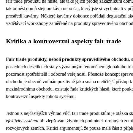
fair trade produktů na místě, ale také jejich prodej zákazníkům dom
tak odnést domů stejnou kávu nebo čaj, který jste si vychutnali v p
prostředí kavárny. Některé kavárny dokonce pořádají degustační ak
vzdělávací workshopy zaměřené na produkty spravedlivého obchod
Kritika a kontroverzní aspekty fair trade
Fair trade produkty, neboli produkty spravedlivého obchodu
, 
posledních desetiletích staly významným fenoménem globálního trhu
pozornost spotřebitelů i odborné veřejnosti. Přestože koncept sprav
obchodu je obecně vnímán pozitivně jako snaha o etičtější přístup k
mezinárodnímu obchodu, existuje řada kritických hlasů, které pouka
kontroverzní aspekty tohoto systému.
Jednou z nejčastějších výhrad vůči fair trade produktům je otázka
s
efektivity systému
při zlepšování životních podmínek drobných zem
rozvojových zemích. Kritici argumentují, že pouze malá část z přípl