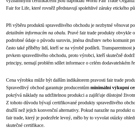
významnými certifikacemi jsou například World Fair Trade Organiz
Fair for Life, které rovněž představují spolehlivé záruky etického p
Při výběru produktů spravedlivého obchodu je nezbytné věnovat po
detailním informacím na obalu
. Pravé fair trade produkty obvykle 
podrobné údaje o původu surovin, jména družstev nebo komunit pr
často také příběhy lidí, kteří se na výrobě podíleli. Transparentnost 
prvkem spravedlivého obchodu, proto výrobci, kteří skutečně dodrž
principy, nemají problém sdílet informace o celém dodavatelském ře
Cena výrobku může být dalším indikátorem pravosti fair trade prod
Spravedlivý obchod garantuje producentům
minimální výkupní c
pokrývá náklady na udržitelnou produkci a zajišťuje důstojné život
Z tohoto důvodu bývají certifikované produkty spravedlivého obc
dražší než jejich konvenční alternativy. Pokud narazíte na produkt 
fair trade, který je podezřele levný, mělo by to vyvolat otázky ohle
skutečné certifikace.