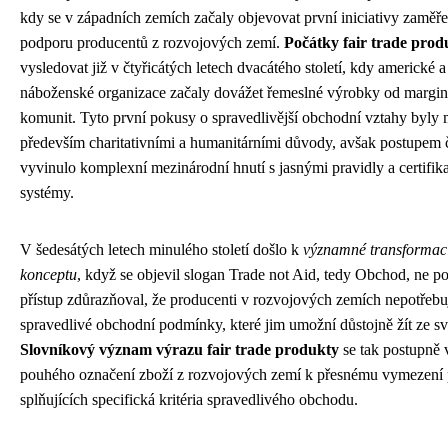
kdy se v západních zemích začaly objevovat první iniciativy zaměř
podporu producentů z rozvojových zemí.
Počátky fair trade prod
vysledovat již v čtyřicátých letech dvacátého století, kdy americké 
náboženské organizace začaly dovážet řemeslné výrobky od margi
komunit. Tyto první pokusy o spravedlivější obchodní vztahy byly
především charitativními a humanitárními důvody, avšak postupem č
vyvinulo komplexní mezinárodní hnutí s jasnými pravidly a certifik
systémy.
V šedesátých letech minulého století došlo k
významné transformaci
konceptu
, když se objevil slogan Trade not Aid, tedy Obchod, ne 
přístup zdůrazňoval, že producenti v rozvojových zemích nepotřebují
spravedlivé obchodní podmínky, které jim umožní důstojně žít ze sv
Slovníkový význam výrazu fair trade produkty
se tak postupně 
pouhého označení zboží z rozvojových zemí k přesnému vymezení
splňujících specifická kritéria spravedlivého obchodu.