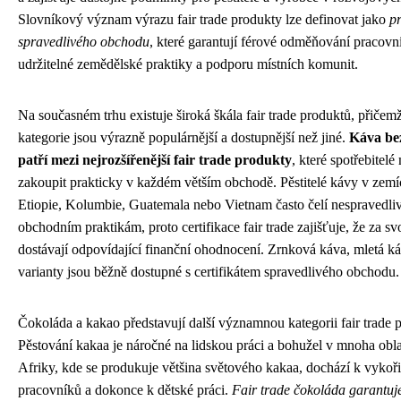
Slovníkový význam výrazu fair trade produkty lze definovat jako
p
spravedlivého obchodu
, které garantují férové odměňování pracovn
udržitelné zemědělské praktiky a podporu místních komunit.
Na současném trhu existuje široká škála fair trade produktů, přičem
kategorie jsou výrazně populárnější a dostupnější než jiné.
Káva be
patří mezi nejrozšířenější fair trade produkty
, které spotřebitel
zakoupit prakticky v každém větším obchodě. Pěstitelé kávy v zemí
Etiopie, Kolumbie, Guatemala nebo Vietnam často čelí nespravedl
obchodním praktikám, proto certifikace fair trade zajišťuje, že za sv
dostávají odpovídající finanční ohodnocení. Zrnková káva, mletá káv
varianty jsou běžně dostupné s certifikátem spravedlivého obchodu.
Čokoláda a kakao představují další významnou kategorii fair trade 
Pěstování kakaa je náročné na lidskou práci a bohužel v mnoha obl
Afriky, kde se produkuje většina světového kakaa, dochází k vykoř
pracovníků a dokonce k dětské práci.
Fair trade čokoláda garantuj