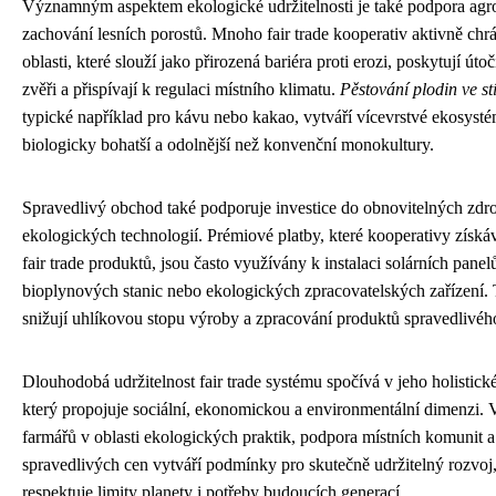
Významným aspektem ekologické udržitelnosti je také podpora agro
zachování lesních porostů. Mnoho fair trade kooperativ aktivně chrá
oblasti, které slouží jako přirozená bariéra proti erozi, poskytují úto
zvěři a přispívají k regulaci místního klimatu.
Pěstování plodin ve st
typické například pro kávu nebo kakao, vytváří vícevrstvé ekosysté
biologicky bohatší a odolnější než konvenční monokultury.
Spravedlivý obchod také podporuje investice do obnovitelných zdro
ekologických technologií. Prémiové platby, které kooperativy získáv
fair trade produktů, jsou často využívány k instalaci solárních panel
bioplynových stanic nebo ekologických zpracovatelských zařízení. 
snižují uhlíkovou stopu výroby a zpracování produktů spravedlivé
Dlouhodobá udržitelnost fair trade systému spočívá v jeho holistick
který propojuje sociální, ekonomickou a environmentální dimenzi. 
farmářů v oblasti ekologických praktik, podpora místních komunit a 
spravedlivých cen vytváří podmínky pro skutečně udržitelný rozvoj,
respektuje limity planety i potřeby budoucích generací.