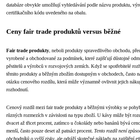
databáze obvykle umožňují vyhledávání podle názvu produktu, vý
certifikačního kódu uvedeného na obalu.
Ceny fair trade produktů versus běžné
Fair trade produkty
, neboli produkty spravedlivého obchodu, před
vyrobené a obchodované za podmínek, které zajišťují důstojné od
pěstitelů a výrobců v rozvojových zemích. Když se spotřebitelé roz
těmito produkty a běžným zbožím dostupným v obchodech, často na
otázku cenového rozdílu, která může významně ovlivnit jejich náku
rozhodnutí.
Cenový rozdíl mezi fair trade produkty a běžnými výrobky se pohy
různých rozmezích v závislosti na typu zboží. U kávy může být rozd
dvacet až třicet procent, zatímco u čokolády nebo banánů bývá ceno
menší, často pouze deset až patnáct procent.
Tento rozdíl není způs
obchodníků o vyšší zisky
, ale odráží skutečné náklady na zajištění e