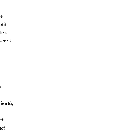
že
tit
le s
veře k
m
lientů,
ch
ncí