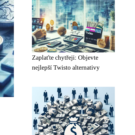
Zaplaťte chytřeji: Objevte
nejlepší Twisto alternativy