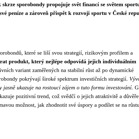
k skrze sporobondy propojuje svět financí se světem sport
své peníze a zároveň přispět k rozvoji sportu v České repu
robondů, které se liší svou strategií, rizikovým profilem a
rat produkt, který nejlépe odpovídá jejich individuálním
vních variant zaměřených na stabilní růst až po dynamické
bondy pokrývají široké spektrum investičních strategií.
Výv
 jasně ukazuje na rostoucí zájem o tuto formu investování.
Gr
uje pozitivní trend, což svědčí o jejich atraktivitě a důvěře
mavou možnost, jak zhodnotit své úspory a podílet se na růst