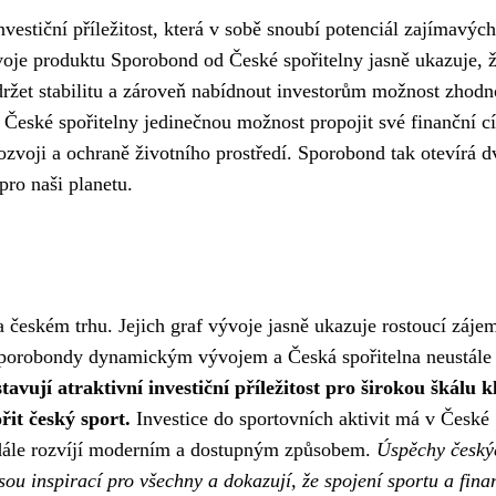
vestiční příležitost, která v sobě snoubí potenciál zajímavých
oje produktu Sporobond od České spořitelny jasně ukazuje, 
udržet stabilitu a zároveň nabídnout investorům možnost zhodno
České spořitelny jedinečnou možnost propojit své finanční cí
ozvoji a ochraně životního prostředí. Sporobond tak otevírá d
 pro naši planetu.
českém trhu. Jejich graf vývoje jasně ukazuje rostoucí záje
 sporobondy dynamickým vývojem a Česká spořitelna neustále
vují atraktivní investiční příležitost pro širokou škálu k
řit český sport.
Investice do sportovních aktivit má v České
i dále rozvíjí moderním a dostupným způsobem.
Úspěchy český
ou inspirací pro všechny a dokazují, že spojení sportu a fina