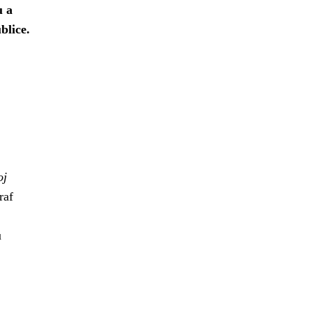
u a
blice.
oj
af
u