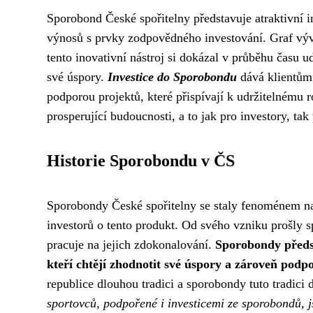
Sporobond České spořitelny představuje atraktivní in
výnosů s prvky zodpovědného investování. Graf výv
tento inovativní nástroj si dokázal v průběhu času 
své úspory.
Investice do Sporobondu
dává klientům 
podporou projektů, které přispívají k udržitelnému r
prosperující budoucnosti, a to jak pro investory, tak
Historie Sporobondu v ČS
Sporobondy České spořitelny se staly fenoménem na 
investorů o tento produkt. Od svého vzniku prošly
pracuje na jejich zdokonalování.
Sporobondy předsta
kteří chtějí zhodnotit své úspory a zároveň podpo
republice dlouhou tradici a sporobondy tuto tradic
sportovců, podpořené i investicemi ze sporobondů, js