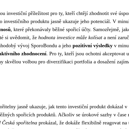
investiční příležitost pro ty, kteří chtějí zhodnotit své úspo
to investičního produktu jasně ukazuje jeho potenciál. V minul
ýnosů
, které překonávaly běžné spořicí účty. Samozřejmě, jak
žité si uvědomit, že
hodnota investice může kolísat
a není zaru
ouhodobý vývoj SporoBondu a jeho
pozitivní výsledky
v minul
aktivního zhodnocení
. Pro ty, kteří jsou ochotni akceptovat u
y skvělou volbou pro diverzifikaci portfolia a dosažení zají
telny jasně ukazuje, jak tento investiční produkt dokázal v
žných spořicích produktů. Ačkoliv se úrokové sazby v čase 
d Česká spořitelna
prokázal, že dokáže flexibilně reagovat na 