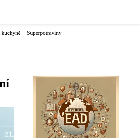
é kuchyně
Superpotraviny
ní