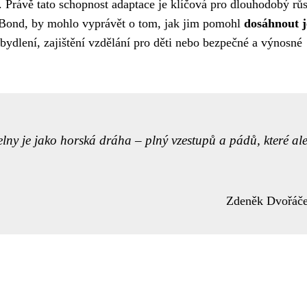
 Právě tato schopnost adaptace je klíčová pro dlouhodobý růs
roBond, by mohlo vyprávět o tom, jak jim pomohl
dosáhnout j
 bydlení, zajištění vzdělání pro děti nebo bezpečné a výnosné
ny je jako horská dráha – plný vzestupů a pádů, které al
Zdeněk Dvořáč