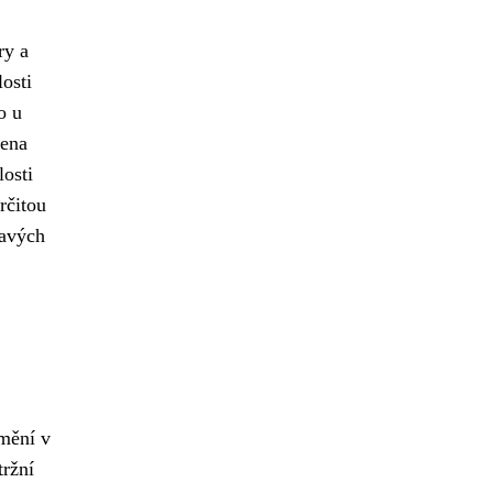
ry a
osti
o u
čena
osti
rčitou
mavých
mění v
tržní