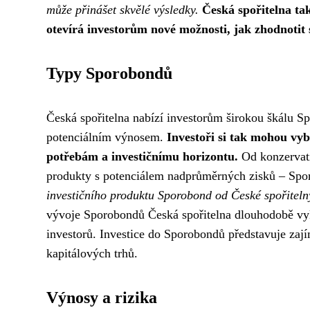
může přinášet skvělé výsledky.
Česká spořitelna ta
otevírá investorům nové možnosti, jak zhodnotit 
Typy Sporobondů
Česká spořitelna nabízí investorům širokou škálu Spo
potenciálním výnosem.
Investoři si tak mohou vyb
potřebám a investičnímu horizontu.
Od konzervati
produkty s potenciálem nadprůměrných zisků – Sporo
investičního produktu Sporobond od České spořitelny
vývoje Sporobondů Česká spořitelna dlouhodobě vykaz
investorů. Investice do Sporobondů představuje zají
kapitálových trhů.
Výnosy a rizika