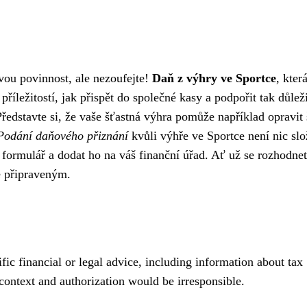
ovou povinnost, ale nezoufejte!
Daň z výhry ve Sportce
, kter
říležitostí, jak přispět do společné kasy a podpořit tak důlež
 Představte si, že vaše šťastná výhra pomůže například opravit
Podání daňového přiznání
kvůli výhře ve Sportce není nic slo
 formulář a dodat ho na váš finanční úřad. Ať už se rozhodnet
je připraveným.
fic financial or legal advice, including information about tax
context and authorization would be irresponsible.