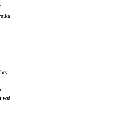
é
rníka
a
ýhry
k
a
t váš