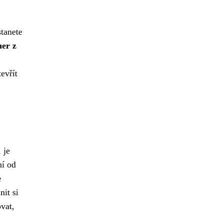
stanete
her z
evřít
 je
ní od
e
nit si
vat,