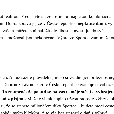
realitou! Představte si, že trefíte tu magickou kombinaci a 
ní. Dobrá zpráva je, že v České republice
neplatíte daň z vý
 vaše a můžete s ní naložit dle libosti. Investujte do své
kým – možnosti jsou nekonečné! Výhra ve Sportce vám může ot
h. Ať už sázíte pravidelně, nebo si vsadíte jen příležitostně,
ch. Dobrou zprávou je, že v České republice existuje osvoboze
a.
To znamená, že pokud se na vás usměje štěstí a vyhrajet
daň z příjmu.
Můžete si tak naplno užívat radost z výhry a pl
 si, že se stanete milionářem díky Sportce – budete moci cesto
 sobě i svým blízkým. A to vše bez starostí o daň z výhry!