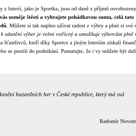
z loterií, jako je Sportka, jsou od daně z příjmů osvobozeny
vás usměje štěstí a vyhrajete pohádkovou sumu, celá tato
odů
. Můžete si tak naplno užívat radost z výhry a plnit si své 
u k zdanění výher je velmi vstřícný a umožňuje výhercům plně 
 šťastlivců, kteří díky Sportce a jiným loteriím získali finan
ebo se pustili do podnikání. Pamatujte, že i vy můžete být dal
danění hazardních her v České republice, který má svá
Radomír Novot