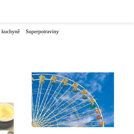
é kuchyně
Superpotraviny