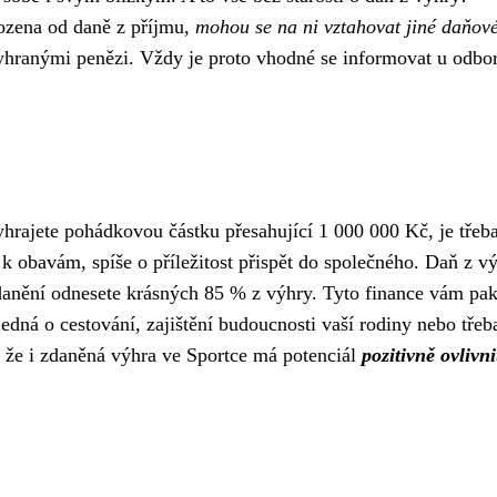
bozena od daně z příjmu,
mohou se na ni vztahovat jiné daňov
 vyhranými penězi. Vždy je proto vhodné se informovat u odbo
vyhrajete pohádkovou částku přesahující 1 000 000 Kč, je třeb
k obavám, spíše o příležitost přispět do společného. Daň z v
 zdanění odnesete krásných 85 % z výhry. Tyto finance vám pa
 jedná o cestování, zajištění budoucnosti vaší rodiny nebo třeb
, že i zdaněná výhra ve Sportce má potenciál
pozitivně ovlivni