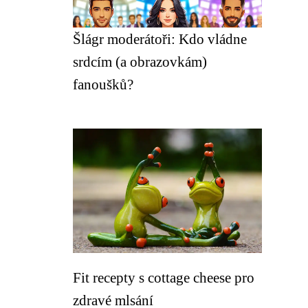
Šlágr moderátoři: Kdo vládne
srdcím (a obrazovkám)
fanoušků?
Fit recepty s cottage cheese pro
zdravé mlsání