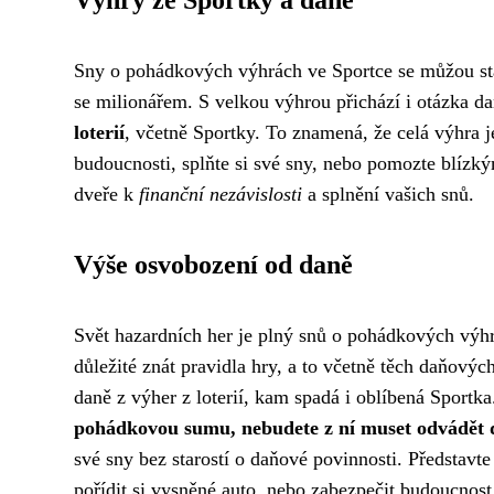
Výhry ze Sportky a daně
Sny o pohádkových výhrách ve Sportce se můžou stát 
se milionářem. S velkou výhrou přichází i otázka da
loterií
, včetně Sportky. To znamená, že celá výhra je
budoucnosti, splňte si své sny, nebo pomozte blíz
dveře k
finanční nezávislosti
a splnění vašich snů.
Výše osvobození od daně
Svět hazardních her je plný snů o pohádkových výhrác
důležité znát pravidla hry, a to včetně těch daňový
daně z výher z loterií, kam spadá i oblíbená Sportk
pohádkovou sumu, nebudete z ní muset odvádět 
své sny bez starostí o daňové povinnosti. Představte
pořídit si vysněné auto, nebo zabezpečit budoucnost