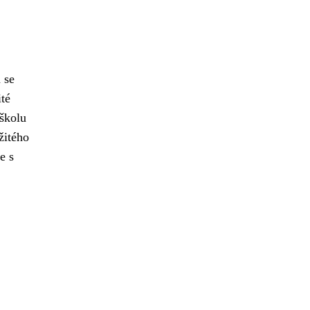
á se
ité
 školu
žitého
e s