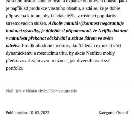
za sebou historii silného růstu a expanze do nových oblastí, jako
je například produkce vlastního obsahu, a zdá se, že je dobře
připravena k tomu, aby i nadále těžila z rostoucí popularity
streamovacích služeb.
Ačkoliv minulá výkonnost negarantuje
budoucí výsledky, je důležité si připomenout, že Netflix dokázal
v minulosti překonat očekávání a stát se lídrem ve svém
odvětví.
Pro dlouhodobé investory, kteří hledají expozici vůči
dynamickému a rostoucímu trhu, by akcie Netflixu mohly
představovat zajímavou možnost, jak diverzifikovat své
portfolio.
Našli jste v článku chybu?
Kontaktujte nás
Publikováno: 10. 03. 2025
Kategorie:
Ostatní