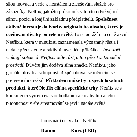
silou inovací a vede k neustálému zlepšování služeb pro
zákazníky. Netflix, jakožto průkopník v tomto odvětví, má
silnou pozici a loajální základnu předplatitelů.
Společnost
aktivně investuje do tvorby originálního obsahu, který je
oceňován diváky po celém světě.
To se odráží i na ceně akcií
Netflixu, která v minulosti zaznamenala významný růst a i
nadále představuje atraktivní investiční příležitost.
Investoři
vnímají potenciál Netflixu dále růst, a to i přes konkurenční
prostředí.
Důvěru jim dodává silná značka Netflixu, jeho
globální dosah a schopnost přizpůsobovat se měnícím se
preferencím diváků.
Příkladem může být úspěch lokálních
produkcí, které Netflix cílí na specifické trhy.
Netflix se s
konkurencí vyrovnává s odhodláním a kreativitou a jeho
budoucnost v éře streamování se jeví i nadále světlá.
Porovnání ceny akcií Netflix
Datum
Kurz (USD)