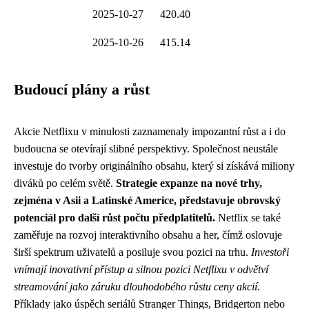
2025-10-27
420.40
2025-10-26
415.14
Budoucí plány a růst
Akcie Netflixu v minulosti zaznamenaly impozantní růst a i do
budoucna se otevírají slibné perspektivy. Společnost neustále
investuje do tvorby originálního obsahu, který si získává miliony
diváků po celém světě.
Strategie expanze na nové trhy,
zejména v Asii a Latinské Americe, představuje obrovský
potenciál pro další růst počtu předplatitelů.
Netflix se také
zaměřuje na rozvoj interaktivního obsahu a her, čímž oslovuje
širší spektrum uživatelů a posiluje svou pozici na trhu.
Investoři
vnímají inovativní přístup a silnou pozici Netflixu v odvětví
streamování jako záruku dlouhodobého růstu ceny akcií.
Příklady jako úspěch seriálů Stranger Things, Bridgerton nebo