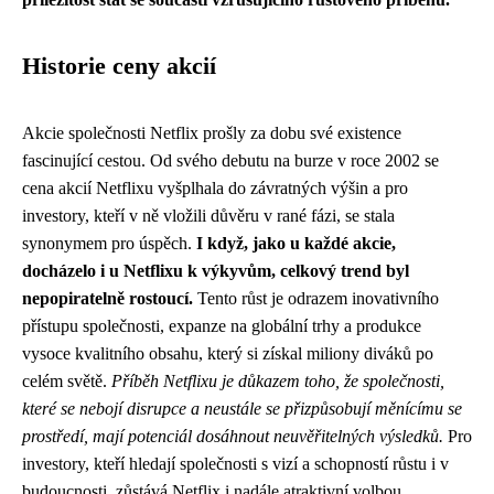
Historie ceny akcií
Akcie společnosti Netflix prošly za dobu své existence
fascinující cestou. Od svého debutu na burze v roce 2002 se
cena akcií Netflixu vyšplhala do závratných výšin a pro
investory, kteří v ně vložili důvěru v rané fázi, se stala
synonymem pro úspěch.
I když, jako u každé akcie,
docházelo i u Netflixu k výkyvům, celkový trend byl
nepopiratelně rostoucí.
Tento růst je odrazem inovativního
přístupu společnosti, expanze na globální trhy a produkce
vysoce kvalitního obsahu, který si získal miliony diváků po
celém světě.
Příběh Netflixu je důkazem toho, že společnosti,
které se nebojí disrupce a neustále se přizpůsobují měnícímu se
prostředí, mají potenciál dosáhnout neuvěřitelných výsledků.
Pro
investory, kteří hledají společnosti s vizí a schopností růstu i v
budoucnosti, zůstává Netflix i nadále atraktivní volbou.