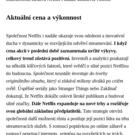
Aktuální cena a výkonnost
Společnost Netflix i nadále ukazuje svou odolnost a inovativní
ducha v dynamicky se rozvíjejícím odvětví streamování.
I když
cena akcií v poslední době zaznamenala určité výkyvy,
celkový trend zůstává pozitivní.
Investoři a analytici poukazují
na několik klíčových faktorů, které svědčí o silné pozici Netflixu
do budoucna.
Společnost neustále investuje do tvorby
originálního obsahu, který si získává miliony diváků po celém
světě.
Úspěšné seriály jako Stranger Things nebo Zaklínač
dokazují, že Netflix dokáže oslovit široké publikum a budovat
silné značky.
Dále Netflix expanduje na nové trhy a rozšiřuje
svou globální základnu předplatitelů.
Tato strategie otevírá
společnosti další možnosti růstu a posiluje její pozici lídra na trhu
streamovacích služeb. S rostoucí poptávkou po online zábavě a
rostoucí penetrací internetu, zejména na rozvíjejících se trzích,