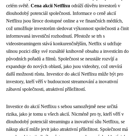
celém světě.
Cena akcií Netflixu
odráží důvěru investorů v
dlouhodobý potenciál společnosti. Informace o ceně akcií
Netflixu jsou široce dostupné online a ve finančních médiích,
což umožňuje investorům sledovat výkonnost společnosti a činit
informovaná investiční rozhodnutí. Přestože se trh s
videostreamingem stává konkurenčnějším, Netflix si udržuje
silnou pozici díky své rozsáhlé knihovně obsahu a investicím do
původních pořadů a filmů. Společnost se neustále rozvíjí a
expanduje do nových oblastí, jako jsou videohry, což otevírá
další možnosti růstu. Investice do akcií Netflixu může být pro
investory, kteří věří v budoucnost streamování a inovativní
zábavní společnosti, atraktivní příležitostí.
Investice do akcií Netflixu s sebou samozřejmě nese určitá
rizika, jako je tomu u všech akcií. Nicméně pro ty, kteří věří v
dlouhodobý potenciál streamingu a inovativní sílu Netflixu, se
nákup akcií může jevit jako atraktivní příležitost. Společnost má