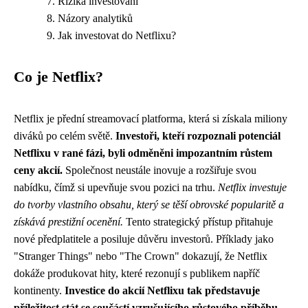
Rizika investování
Názory analytiků
Jak investovat do Netflixu?
Co je Netflix?
Netflix je přední streamovací platforma, která si získala miliony
diváků po celém světě.
Investoři, kteří rozpoznali potenciál
Netflixu v rané fázi, byli odměněni impozantním růstem
ceny akcií.
Společnost neustále inovuje a rozšiřuje svou
nabídku, čímž si upevňuje svou pozici na trhu.
Netflix investuje
do tvorby vlastního obsahu, který se těší obrovské popularitě a
získává prestižní ocenění.
Tento strategický přístup přitahuje
nové předplatitele a posiluje důvěru investorů. Příklady jako
"Stranger Things" nebo "The Crown" dokazují, že Netflix
dokáže produkovat hity, které rezonují s publikem napříč
kontinenty.
Investice do akcií Netflixu tak představuje
příležitost stát se součástí vzrušujícího růstového příběhu.