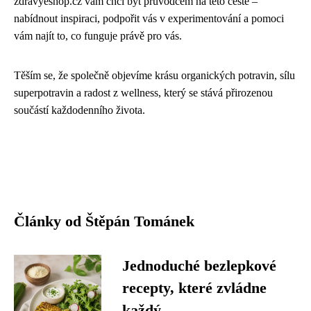
zdravyeshop.cz vám chci být průvodcem na této cestě –
nabídnout inspiraci, podpořit vás v experimentování a pomoci
vám najít to, co funguje právě pro vás.
Těším se, že společně objevíme krásu organických potravin, sílu
superpotravin a radost z wellness, který se stává přirozenou
součástí každodenního života.
Články od Štěpán Tománek
Jednoduché bezlepkové
recepty, které zvládne
každý