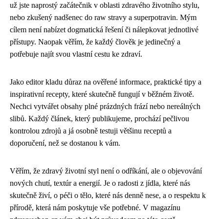
už jste naprostý začátečnik v oblasti zdravého životního stylu,
nebo zkušený nadšenec do raw stravy a superpotravin. Mým
cílem není nabízet dogmatická řešení či nálepkovat jednotlivé
přístupy. Naopak věřím, že každý člověk je jedinečný a
potřebuje najít svou vlastní cestu ke zdraví.
Jako editor kladu důraz na ověřené informace, praktické tipy a
inspirativní recepty, které skutečně fungují v běžném životě.
Nechci vytvářet obsahy plné prázdných frází nebo nereálných
slibů. Každý článek, který publikujeme, prochází pečlivou
kontrolou zdrojů a já osobně testuji většinu receptů a
doporučení, než se dostanou k vám.
Věřím, že zdravý životní styl není o odříkání, ale o objevování
nových chutí, textúr a energií. Je o radosti z jídla, které nás
skutečně živí, o péči o tělo, které nás denně nese, a o respektu k
přírodě, která nám poskytuje vše potřebné. V magazínu