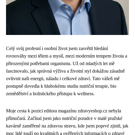
Celý svůj profesní i osobní život jsem zasvětil hledání
rovnováhy mezi tělem a myslí, mezi moderním tempem života a
přirozenými potřebami organismu. Už od mladých let mě
fascinovalo, jak správná výživa a životní styl dokážou zásadně
ovlivnit naši energii, náladu i celkové zdraví. Tato vášeň mě
postupně dovedla k hlubokému studiu nutriční terapie, bio
zemědělství a holistického přístupu k wellness.
Moje cesta k pozici editora magazínu zdravyeshop.cz nebyla
přímočará. Začínal jsem jako nutriční poradce v malé pražské
kavárně zaměřené na zdravou stravu, kde jsem poprvé zjistil, jak
moc lidé touží po kvalitních a ověřených informacích o zdravé