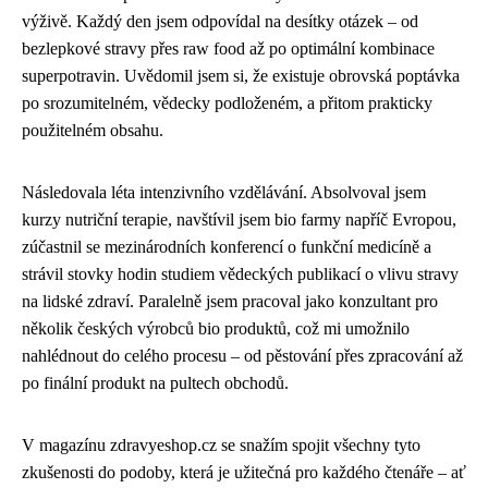
výživě. Každý den jsem odpovídal na desítky otázek – od
bezlepkové stravy přes raw food až po optimální kombinace
superpotravin. Uvědomil jsem si, že existuje obrovská poptávka
po srozumitelném, vědecky podloženém, a přitom prakticky
použitelném obsahu.
Následovala léta intenzivního vzdělávání. Absolvoval jsem
kurzy nutriční terapie, navštívil jsem bio farmy napříč Evropou,
zúčastnil se mezinárodních konferencí o funkční medicíně a
strávil stovky hodin studiem vědeckých publikací o vlivu stravy
na lidské zdraví. Paralelně jsem pracoval jako konzultant pro
několik českých výrobců bio produktů, což mi umožnilo
nahlédnout do celého procesu – od pěstování přes zpracování až
po finální produkt na pultech obchodů.
V magazínu zdravyeshop.cz se snažím spojit všechny tyto
zkušenosti do podoby, která je užitečná pro každého čtenáře – ať