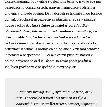
ukázek seznamují obyvatele s důležitými tématy, jako je požární
bezpečnost v domácnostech, správná manipulace s ohněm a
chování v případě požáru. Děti i dospělí se tak zábavnou formou
učí, jak předcházet nebezpečným situacím a jak se v případě
nouze zachovat.
Hasiči Tábor pravidelně pořádají Dny
otevřených dveří, kde se malí i velcí mohou seznámit s jejich
prací, prohlédnout si hasičskou techniku a vyzkoušet si
některé činnosti na vlastní kůži.
Tyto akce jsou vždy skvělou
příležitostí k setkání s hrdiny všedního dne a k získání cenných
informací o bezpečnosti. Díky aktivnímu přístupu hasičů v
oblasti prevence se daří v Táboře snižovat počet požárů a
zvyšovat povědomí o bezpečnosti mezi obyvateli.
Plameny stravují domy, dým zahaluje nebe, ale v
srdci Táborských hasičů hoří plamen naděje a
odhodlání. Jsou to strážci našeho bezpečí, připraveni