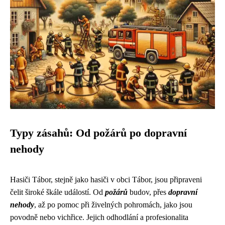
Typy zásahů: Od požárů po dopravní
nehody
Hasiči Tábor, stejně jako hasiči v obci Tábor, jsou připraveni
čelit široké škále událostí. Od
požárů
budov, přes
dopravní
nehody
, až po pomoc při živelných pohromách, jako jsou
povodně nebo vichřice. Jejich odhodlání a profesionalita