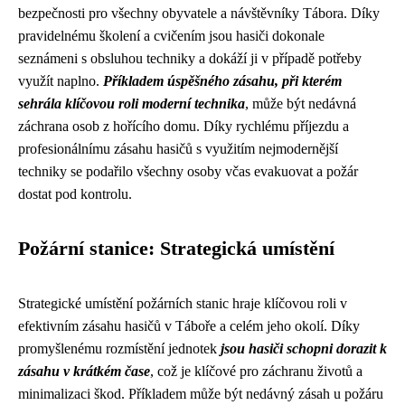
bezpečnosti pro všechny obyvatele a návštěvníky Tábora. Díky
pravidelnému školení a cvičením jsou hasiči dokonale
seznámeni s obsluhou techniky a dokáží ji v případě potřeby
využít naplno.
Příkladem úspěšného zásahu, při kterém
sehrála klíčovou roli moderní technika
, může být nedávná
záchrana osob z hořícího domu. Díky rychlému příjezdu a
profesionálnímu zásahu hasičů s využitím nejmodernější
techniky se podařilo všechny osoby včas evakuovat a požár
dostat pod kontrolu.
Požární stanice: Strategická umístění
Strategické umístění požárních stanic hraje klíčovou roli v
efektivním zásahu hasičů v Táboře a celém jeho okolí. Díky
promyšlenému rozmístění jednotek
jsou hasiči schopni dorazit k
zásahu v krátkém čase
, což je klíčové pro záchranu životů a
minimalizaci škod. Příkladem může být nedávný zásah u požáru