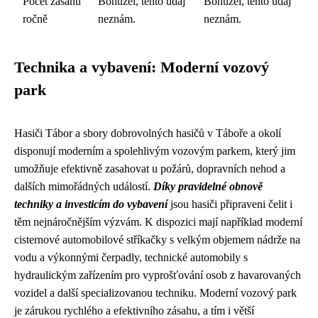
Počet zásahů
Bohužel, tento údaj
Bohužel, tento údaj
ročně
neznám.
neznám.
Technika a vybavení: Moderní vozový
park
Hasiči Tábor a sbory dobrovolných hasičů v Táboře a okolí
disponují moderním a spolehlivým vozovým parkem, který jim
umožňuje efektivně zasahovat u požárů, dopravních nehod a
dalších mimořádných událostí.
Díky pravidelné obnově
techniky a investicím do vybavení
jsou hasiči připraveni čelit i
těm nejnáročnějším výzvám. K dispozici mají například moderní
cisternové automobilové stříkačky s velkým objemem nádrže na
vodu a výkonnými čerpadly, technické automobily s
hydraulickým zařízením pro vyprošťování osob z havarovaných
vozidel a další specializovanou techniku. Moderní vozový park
je zárukou rychlého a efektivního zásahu, a tím i větší