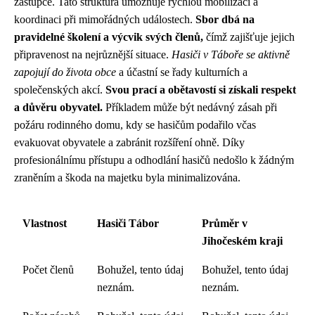
zástupce. Tato struktura umožňuje rychlou mobilizaci a
koordinaci při mimořádných událostech.
Sbor dbá na
pravidelné školení a výcvik svých členů,
čímž zajišťuje jejich
připravenost na nejrůznější situace.
Hasiči v Táboře se aktivně
zapojují do života obce
a účastní se řady kulturních a
společenských akcí.
Svou prací a obětavostí si získali respekt
a důvěru obyvatel.
Příkladem může být nedávný zásah při
požáru rodinného domu, kdy se hasičům podařilo včas
evakuovat obyvatele a zabránit rozšíření ohně. Díky
profesionálnímu přístupu a odhodlání hasičů nedošlo k žádným
zraněním a škoda na majetku byla minimalizována.
Vlastnost
Hasiči Tábor
Průměr v
Jihočeském kraji
Počet členů
Bohužel, tento údaj
Bohužel, tento údaj
neznám.
neznám.