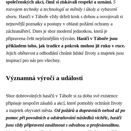
společenských akcí, čímž si získávali respekt a uznání.
S
rozvojem techniky a technologií se měnily i úkoly a vybavení
sboru.
Hasiči v Táboře vždy drželi krok s dobou a osvojovali si
nejnovější poznatky a postupy v oblasti požární ochrany a
záchranářství. Dnes je sbor moderní jednotkou, která je
připravena čelit nejrůznějším výzvám.
Hasiči v Táboře jsou
příkladem toho, jak tradice a pokrok mohou jít ruku v ruce.
Jejich obětavost a odhodlání chránit lidské životy a majetek jsou
inspirací pro nás pro všechny.
Významná výročí a události
Sbor dobrovolných hasičů v Táboře si za dobu své existence
připisuje nespočet zásahů a akcí, které pomohly ochránit životy
a majetek obyvatel města.
Od požárů a dopravních nehod až po
pomoc při povodních a odstraňování následků vichřic, hasiči
jsou vždy připraveni zasáhnout s odvahou a profesionalitou.