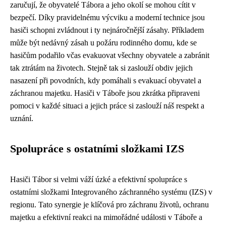
zaručují, že obyvatelé Tábora a jeho okolí se mohou cítit v
bezpečí. Díky pravidelnému výcviku a moderní technice jsou
hasiči schopni zvládnout i ty nejnáročnější zásahy. Příkladem
může být nedávný zásah u požáru rodinného domu, kde se
hasičům podařilo včas evakuovat všechny obyvatele a zabránit
tak ztrátám na životech. Stejně tak si zaslouží obdiv jejich
nasazení při povodních, kdy pomáhali s evakuací obyvatel a
záchranou majetku. Hasiči v Táboře jsou zkrátka připraveni
pomoci v každé situaci a jejich práce si zaslouží náš respekt a
uznání.
Spolupráce s ostatními složkami IZS
Hasiči Tábor si velmi váží úzké a efektivní spolupráce s
ostatními složkami Integrovaného záchranného systému (IZS) v
regionu. Tato synergie je klíčová pro záchranu životů, ochranu
majetku a efektivní reakci na mimořádné události v Táboře a