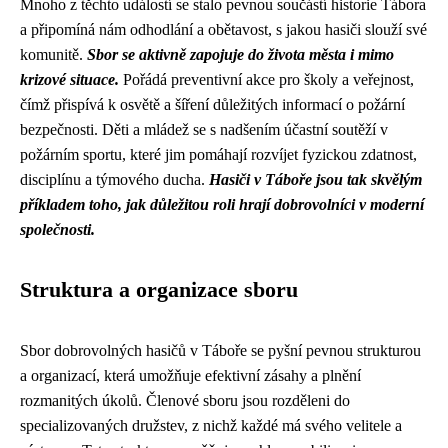
Mnoho z těchto událostí se stalo pevnou součástí historie Tábora
a připomíná nám odhodlání a obětavost, s jakou hasiči slouží své
komunitě.
Sbor se aktivně zapojuje do života města i mimo
krizové situace.
Pořádá preventivní akce pro školy a veřejnost,
čímž přispívá k osvětě a šíření důležitých informací o požární
bezpečnosti. Děti a mládež se s nadšením účastní soutěží v
požárním sportu, které jim pomáhají rozvíjet fyzickou zdatnost,
disciplínu a týmového ducha.
Hasiči v Táboře jsou tak skvělým
příkladem toho, jak důležitou roli hrají dobrovolníci v moderní
společnosti.
Struktura a organizace sboru
Sbor dobrovolných hasičů v Táboře se pyšní pevnou strukturou
a organizací, která umožňuje efektivní zásahy a plnění
rozmanitých úkolů. Členové sboru jsou rozděleni do
specializovaných družstev, z nichž každé má svého velitele a