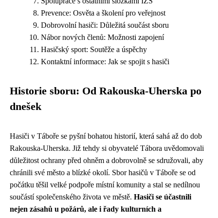
Spolupráce s ostatními složkami IZS
Prevence: Osvěta a školení pro veřejnost
Dobrovolní hasiči: Důležitá součást sboru
Nábor nových členů: Možnosti zapojení
Hasičský sport: Soutěže a úspěchy
Kontaktní informace: Jak se spojit s hasiči
Historie sboru: Od Rakouska-Uherska po
dnešek
Hasiči v Táboře se pyšní bohatou historií, která sahá až do dob
Rakouska-Uherska. Již tehdy si obyvatelé Tábora uvědomovali
důležitost ochrany před ohněm a dobrovolně se sdružovali, aby
chránili své město a blízké okolí. Sbor hasičů v Táboře se od
počátku těšil velké podpoře místní komunity a stal se nedílnou
součástí společenského života ve městě.
Hasiči se účastnili
nejen zásahů u požárů, ale i řady kulturních a