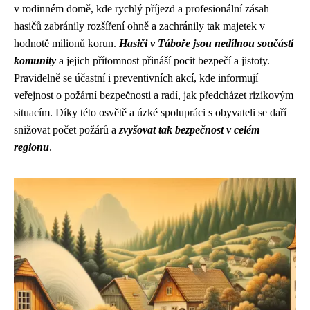
v rodinném domě, kde rychlý příjezd a profesionální zásah
hasičů zabránily rozšíření ohně a zachránily tak majetek v
hodnotě milionů korun.
Hasiči v Táboře jsou nedílnou součástí
komunity
a jejich přítomnost přináší pocit bezpečí a jistoty.
Pravidelně se účastní i preventivních akcí, kde informují
veřejnost o požární bezpečnosti a radí, jak předcházet rizikovým
situacím. Díky této osvětě a úzké spolupráci s obyvateli se daří
snižovat počet požárů a
zvyšovat tak bezpečnost v celém
regionu
.