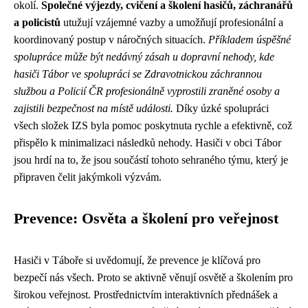
okolí.
Společné výjezdy, cvičení a školení hasičů, záchranářů
a policistů
utužují vzájemné vazby a umožňují profesionální a
koordinovaný postup v náročných situacích.
Příkladem úspěšné
spolupráce může být nedávný zásah u dopravní nehody, kde
hasiči Tábor ve spolupráci se Zdravotnickou záchrannou
službou a Policií ČR profesionálně vyprostili zraněné osoby a
zajistili bezpečnost na místě události.
Díky úzké spolupráci
všech složek IZS byla pomoc poskytnuta rychle a efektivně, což
přispělo k minimalizaci následků nehody. Hasiči v obci Tábor
jsou hrdí na to, že jsou součástí tohoto sehraného týmu, který je
připraven čelit jakýmkoli výzvám.
Prevence: Osvěta a školení pro veřejnost
Hasiči v Táboře si uvědomují, že prevence je klíčová pro
bezpečí nás všech. Proto se aktivně věnují osvětě a školením pro
širokou veřejnost. Prostřednictvím interaktivních přednášek a