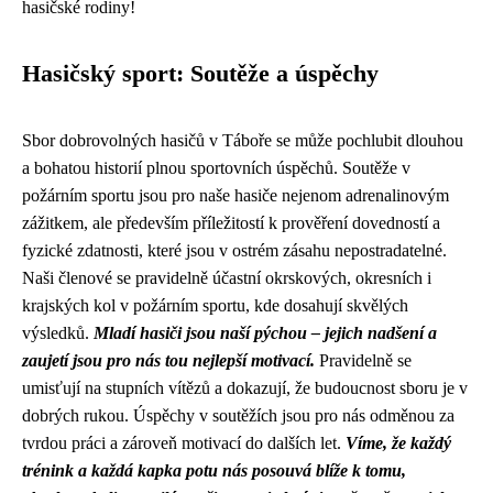
hasičské rodiny!
Hasičský sport: Soutěže a úspěchy
Sbor dobrovolných hasičů v Táboře se může pochlubit dlouhou
a bohatou historií plnou sportovních úspěchů. Soutěže v
požárním sportu jsou pro naše hasiče nejenom adrenalinovým
zážitkem, ale především příležitostí k prověření dovedností a
fyzické zdatnosti, které jsou v ostrém zásahu nepostradatelné.
Naši členové se pravidelně účastní okrskových, okresních i
krajských kol v požárním sportu, kde dosahují skvělých
výsledků.
Mladí hasiči jsou naší pýchou – jejich nadšení a
zaujetí jsou pro nás tou nejlepší motivací.
Pravidelně se
umisťují na stupních vítězů a dokazují, že budoucnost sboru je v
dobrých rukou. Úspěchy v soutěžích jsou pro nás odměnou za
tvrdou práci a zároveň motivací do dalších let.
Víme, že každý
trénink a každá kapka potu nás posouvá blíže k tomu,