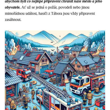
abychom byli co nejlépe připraveni chránit naše město a jeho
obyvatele.
Ať už se jedná o požár, povodeň nebo jinou
mimořádnou událost, hasiči z Tábora jsou vždy připraveni
zasáhnout.