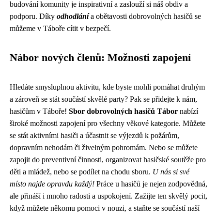
budování komunity je inspirativní a zaslouží si náš obdiv a
podporu. Díky
odhodlání
a obětavosti dobrovolných hasičů se
můžeme v Táboře cítit v bezpečí.
Nábor nových členů: Možnosti zapojení
Hledáte smysluplnou aktivitu, kde byste mohli pomáhat druhým
a zároveň se stát součástí skvělé party? Pak se přidejte k nám,
hasičům v Táboře!
Sbor dobrovolných hasičů Tábor
nabízí
široké možnosti zapojení pro všechny věkové kategorie. Můžete
se stát aktivními hasiči a účastnit se výjezdů k požárům,
dopravním nehodám či živelným pohromám. Nebo se můžete
zapojit do preventivní činnosti, organizovat hasičské soutěže pro
děti a mládež, nebo se podílet na chodu sboru.
U nás si své
místo najde opravdu každý!
Práce u hasičů je nejen zodpovědná,
ale přináší i mnoho radosti a uspokojení. Zažijte ten skvělý pocit,
když můžete někomu pomoci v nouzi, a staňte se součástí naší