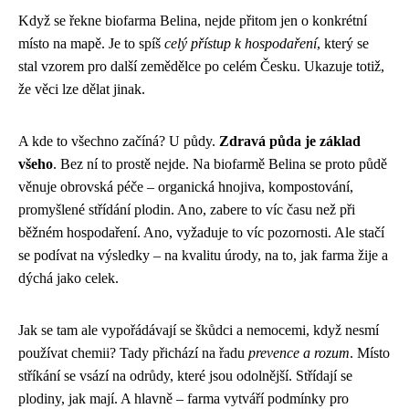
Když se řekne biofarma Belina, nejde přitom jen o konkrétní
místo na mapě. Je to spíš
celý přístup k hospodaření
, který se
stal vzorem pro další zemědělce po celém Česku. Ukazuje totiž,
že věci lze dělat jinak.
A kde to všechno začíná? U půdy.
Zdravá půda je základ
všeho
. Bez ní to prostě nejde. Na biofarmě Belina se proto půdě
věnuje obrovská péče – organická hnojiva, kompostování,
promyšlené střídání plodin. Ano, zabere to víc času než při
běžném hospodaření. Ano, vyžaduje to víc pozornosti. Ale stačí
se podívat na výsledky – na kvalitu úrody, na to, jak farma žije a
dýchá jako celek.
Jak se tam ale vypořádávají se škůdci a nemocemi, když nesmí
používat chemii? Tady přichází na řadu
prevence a rozum
. Místo
stříkání se vsází na odrůdy, které jsou odolnější. Střídají se
plodiny, jak mají. A hlavně – farma vytváří podmínky pro