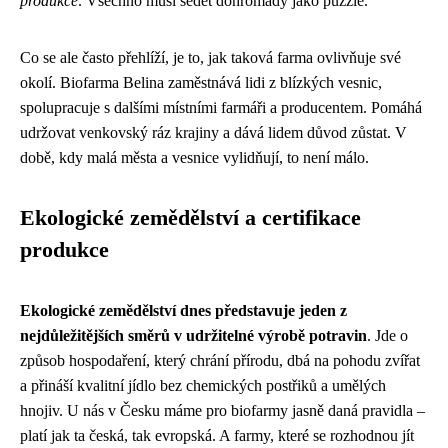
produkce
. Všechno musí sedět dohromady jako puzzle.
Co se ale často přehlíží, je to, jak taková farma ovlivňuje své
okolí. Biofarma Belina zaměstnává lidi z blízkých vesnic,
spolupracuje s dalšími místními farmáři a producentem. Pomáhá
udržovat venkovský ráz krajiny a dává lidem důvod zůstat. V
době, kdy malá města a vesnice vylidňují, to není málo.
Ekologické zemědělství a certifikace
produkce
Ekologické zemědělství dnes představuje jeden z
nejdůležitějších směrů v udržitelné výrobě potravin
. Jde o
způsob hospodaření, který chrání přírodu, dbá na pohodu zvířat
a přináší kvalitní jídlo bez chemických postřiků a umělých
hnojiv. U nás v Česku máme pro biofarmy jasně daná pravidla –
platí jak ta česká, tak evropská. A farmy, které se rozhodnou jít