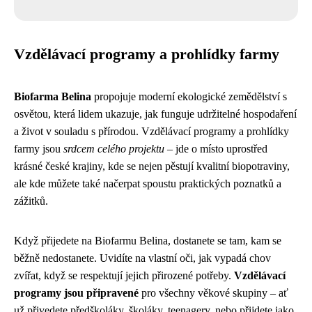
Vzdělávací programy a prohlídky farmy
Biofarma Belina
propojuje moderní ekologické zemědělství s
osvětou, která lidem ukazuje, jak funguje udržitelné hospodaření
a život v souladu s přírodou. Vzdělávací programy a prohlídky
farmy jsou
srdcem celého projektu
– jde o místo uprostřed
krásné české krajiny, kde se nejen pěstují kvalitní biopotraviny,
ale kde můžete také načerpat spoustu praktických poznatků a
zážitků.
Když přijedete na Biofarmu Belina, dostanete se tam, kam se
běžně nedostanete. Uvidíte na vlastní oči, jak vypadá chov
zvířat, když se respektují jejich přirozené potřeby.
Vzdělávací
programy jsou připravené
pro všechny věkové skupiny – ať
už přivedete předškoláky, školáky, teenagery, nebo přijdete jako