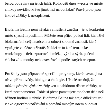
berou potraviny na jejich talíři. Kolik dětí dnes vyroste ve městě
a nikdy nevidělo krávu jinak než na obrázku? Právě proto jsou
takové zážitky k nezaplacení.
Biofarma Belina není nějaká vymyšlená značka – je to konkrétní
místo s jasným posláním. Můžete sem přijet, potkat lidi, kteří živí
biofarmaření celým srdcem, a odnést si domů znalosti, které
využijete v běžném životě. Nabízí se tu také tematické
workshopy – třeba zpracování mléka, výroba sýrů, pečení
chleba z biomouky nebo zavařování podle starých receptur.
Pro školy jsou připravené speciální programy, které navazují na
učivo přírodovědy, biologie a ekologie. Učitelé oceňují, že
můžou
přenést výuku ze třídy ven
a nabídnout dětem zážitky, na
které nezapomenou. Tohle si přece pamatujete mnohem déle než
běžnou hodinu u tabule. Biofarma Belina tak hraje důležitou roli
v ekologickém vzdělávání a pomáhá mladým lidem budovat