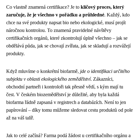
Co vlastně znamená certifikace? Je to
klíčový proces, který
zaručuje, že je všechno v pořádku a průhledné
. Každý, kdo
chce na své produkty napsat bio nebo ekologické, musí projít
náročnou kontrolou. To znamená pravidelné návštěvy
certifikačních orgánů, které zkontrolují úplně všechno – jak se
obdělává půda, jak se chovají zvířata, jak se skladují a rozvážejí
produkty.
Když mluvíme o konkrétní biofarmě,
jde o identifikaci určitého
subjektu v oblasti ekologického zemědělství
. Zákazníci,
obchodní partneři i kontroloři tak přesně vědí, s kým mají tu
čest. V českém biozemědělství je důležité, aby byla každá
biofarma řádně zapsaná v registrech a databázích. Není to jen
papírování – díky tomu můžeme sledovat cestu produktů od pole
až na váš talíř.
Jak to celé začíná? Farma podá žádost u certifikačního orgánu a