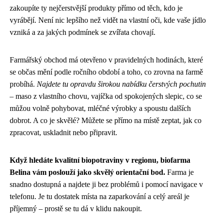
zakoupíte ty nejčerstvější produkty přímo od těch, kdo je
vyrábějí. Není nic lepšího než vidět na vlastní oči, kde vaše jídlo
vzniká a za jakých podmínek se zvířata chovají.
Farmářský obchod má otevřeno v pravidelných hodinách, které
se občas mění podle ročního období a toho, co zrovna na farmě
probíhá.
Najdete tu opravdu širokou nabídku čerstvých pochutin
– maso z vlastního chovu, vajíčka od spokojených slepic, co se
můžou volně pohybovat, mléčné výrobky a spoustu dalších
dobrot. A co je skvělé? Můžete se přímo na místě zeptat, jak co
zpracovat, uskladnit nebo připravit.
Když hledáte kvalitní biopotraviny v regionu, biofarma
Belina vám poslouží jako skvělý orientační bod.
Farma je
snadno dostupná a najdete ji bez problémů i pomocí navigace v
telefonu. Je tu dostatek místa na zaparkování a celý areál je
příjemný – prostě se tu dá v klidu nakoupit.