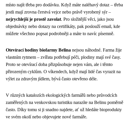
místo najít třeba pro dodávku. Když máte naléhavý dotaz – třeba
jestli mají zrovna čerstvá vejce nebo právě vyrobený sýr –
nejrychlejší je prostě zavolat
. Pro složitější věci, jako jsou
objednávky nebo dotazy na certifikáty, pak poslouží email, kde
můžete všechno popsat podrobněji a máte to navíc písemně.
Otevírací hodiny biofarmy Belina
nejsou náhodné. Farma žije
vlastním rytmem – zvířata potřebují péči, plodiny mají své časy.
Proto se otevírací doba přizpůsobuje nejen vám, ale i těmto
přirozeným cyklům. O víkendech, když mají lidé čas vyrazit na
výlet za zdravým jídlem, bývá často otevřeno déle.
V různých katalozích ekologických farmářů nebo průvodcích
zaměřených na venkovskou turistiku narazíte na Belinu poměrně
často. Díky tomu si ji snadno najdete, ať už hledáte bioprodukty
ve svém okolí nebo objevujete nové farmáře.