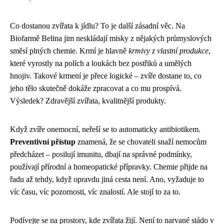
Co dostanou zvířata k jídlu? To je další zásadní věc. Na
Biofarmě Belina jim neskládají misky z nějakých průmyslových
směsí plných chemie. Krmí je hlavně
krmivy z vlastní produkce
,
které vyrostly na polích a loukách bez postřiků a umělých
hnojiv. Takové krmení je přece logické – zvíře dostane to, co
jeho tělo skutečně dokáže zpracovat a co mu prospívá.
Výsledek? Zdravější zvířata, kvalitnější produkty.
Když zvíře onemocní, neřeší se to automaticky antibiotikem.
Preventivní přístup
znamená, že se chovateli snaží nemocům
předcházet – posilují imunitu, dbají na správné podmínky,
používají přírodní a homeopatické přípravky. Chemie přijde na
řadu až tehdy, když opravdu jiná cesta není. Ano, vyžaduje to
víc času, víc pozornosti, víc znalostí. Ale stojí to za to.
Podívejte se na prostory, kde zvířata žijí. Není to narvané stádo v