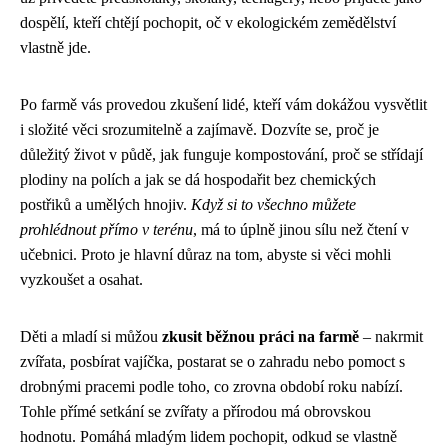
dospělí, kteří chtějí pochopit, oč v ekologickém zemědělství
vlastně jde.
Po farmě vás provedou zkušení lidé, kteří vám dokážou vysvětlit
i složité věci srozumitelně a zajímavě. Dozvíte se, proč je
důležitý život v půdě, jak funguje kompostování, proč se střídají
plodiny na polích a jak se dá hospodařit bez chemických
postřiků a umělých hnojiv.
Když si to všechno můžete
prohlédnout přímo v terénu
, má to úplně jinou sílu než čtení v
učebnici. Proto je hlavní důraz na tom, abyste si věci mohli
vyzkoušet a osahat.
Děti a mladí si můžou
zkusit běžnou práci na farmě
– nakrmit
zvířata, posbírat vajíčka, postarat se o zahradu nebo pomoct s
drobnými pracemi podle toho, co zrovna období roku nabízí.
Tohle přímé setkání se zvířaty a přírodou má obrovskou
hodnotu. Pomáhá mladým lidem pochopit, odkud se vlastně