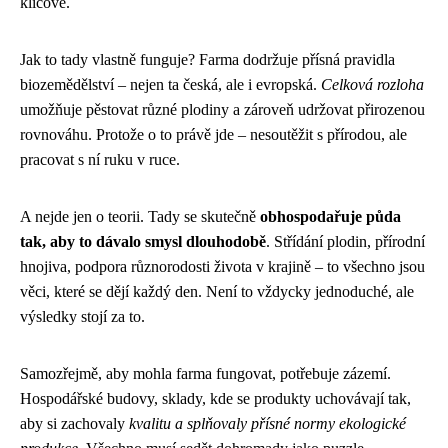
klíčové.
Jak to tady vlastně funguje? Farma dodržuje přísná pravidla
biozemědělství – nejen ta česká, ale i evropská.
Celková rozloha
umožňuje pěstovat různé plodiny a zároveň udržovat přirozenou
rovnováhu. Protože o to právě jde – nesoutěžit s přírodou, ale
pracovat s ní ruku v ruce.
A nejde jen o teorii. Tady se skutečně
obhospodařuje půda
tak, aby to dávalo smysl dlouhodobě
. Střídání plodin, přírodní
hnojiva, podpora různorodosti života v krajině – to všechno jsou
věci, které se dějí každý den. Není to vždycky jednoduché, ale
výsledky stojí za to.
Samozřejmě, aby mohla farma fungovat, potřebuje zázemí.
Hospodářské budovy, sklady, kde se produkty uchovávají tak,
aby si zachovaly
kvalitu a splňovaly přísné normy ekologické