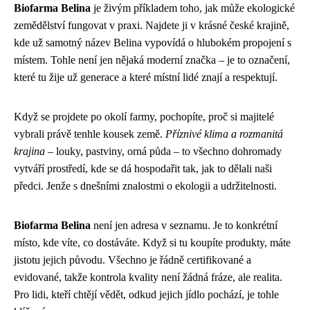
Biofarma Belina
je živým příkladem toho, jak může ekologické
zemědělství fungovat v praxi. Najdete ji v krásné české krajině,
kde už samotný název Belina vypovídá o hlubokém propojení s
místem. Tohle není jen nějaká moderní značka – je to označení,
které tu žije už generace a které místní lidé znají a respektují.
Když se projdete po okolí farmy, pochopíte, proč si majitelé
vybrali právě tenhle kousek země.
Příznivé klima a rozmanitá
krajina
– louky, pastviny, orná půda – to všechno dohromady
vytváří prostředí, kde se dá hospodařit tak, jak to dělali naši
předci. Jenže s dnešními znalostmi o ekologii a udržitelnosti.
Biofarma Belina
není jen adresa v seznamu. Je to konkrétní
místo, kde víte, co dostáváte. Když si tu koupíte produkty, máte
jistotu jejich původu. Všechno je řádně certifikované a
evidované, takže kontrola kvality není žádná fráze, ale realita.
Pro lidi, kteří chtějí vědět, odkud jejich jídlo pochází, je tohle