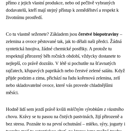
přímo z jejich vlastní produkce, nebo od pečlivě vybraných
dodavatelů, kteří mají stejný přístup k zemědělství a respekt k
životnímu prostředí.
Co tu vlastně seženete? Základem jsou
čerstvé biopotraviny
–
zelenina a ovoce pěstované tak, jak to dělali naši předci. Žádná
syntetická hnojiva, žádné chemické postřiky. A protože tu
respektují přirozený běh ročních období, vždycky dostanete to
nejlepší, co právě dozrálo. V létě si pochutíte na šťavnatých
rajčatech, křupavých paprikách nebo čerstvé zelené salátu. Když
přijde podzim a zima, přichází na řadu kořenová zelenina, zelí
nebo skladovatelné ovoce, které vás provede chladnějšími
měsíci.
Hodně lidí sem jezdí právě kvůli
mléčným výrobkům z vlastního
chovu
. Krávy se tu pasou na čistých pastvinách, žijí přirozeně a
bez stresu. Poznáte to na první ochutnání – mléko, sýry, jogurty i