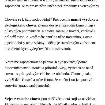
tvarohy mají tu autentickou chuť, na kterou jsme možná trochu
zapomněli. Je to prostě něco jiného než produkty z velkovýroby.
Chováte se k jídlu zodpovědně? Pak oceníte
masné výrobky z
ekologického chovu
. Zvířata dostávají přírodní krmivo, žijí v
důstojných podmínkách. Nabídka zahrnuje hovězí, vepřové i
drůbeží maso. A když máte chuť na něco tradičního, zkuste
jejich klobásy nebo salámy – dělají je staročeským způsobem,
bez chemických vylepšovačů a konzervantů.
Nesmíme zapomenout na pečivo. Když
používají pouze
biocertifikovanou mouku
a přírodní kvasy, výsledek se nedá
srovnat s průmyslovým chlebem z obchodu. Chutná jinak,
vydrží déle čerstvé a máte jistotu, že v něm jsou jen poctivé
suroviny zpracované řemeslně.
Vejce z volného chovu
jsou další věc, která stojí za návštěvu.
Slepice se tu nepacují v klecích, ale běhají venku, zobají si, co