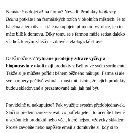
Nemáte čas dojet až na farmu? Nevadí. Produkty
biofarmy
Belina
potkáte i na farmářských trzích v okolních městech. Je to
báječná alternativa – stále nakupujete přímo od výrobce, jen to
máte blíž k domovu. Díky tomu se s farmou může setkat daleko
víc lidí, kterým záleží na zdravé a ekologické stravě.
Další možnost?
Vybrané prodejny zdravé výživy a
biopotravin v okolí
mají produkty z Beliny ve svém sortimentu.
Takže si je můžete pořídit během běžného nákupu. Farma si ale
své partnery pečlivě vybírá – musí mít jistotu, že jejich produkty
budou skladované a prezentované tak, jak má být.
Pravidelně tu nakupujete? Pak využijte systém předobjednávek.
Stačí si předem zarezervovat, co potřebujete – to oceníte hlavně
u sezónních produktů nebo věcí, které nejsou vždycky skladem.
Prostě zavoláte nebo napíšete email a domluvíte si, kdy si to