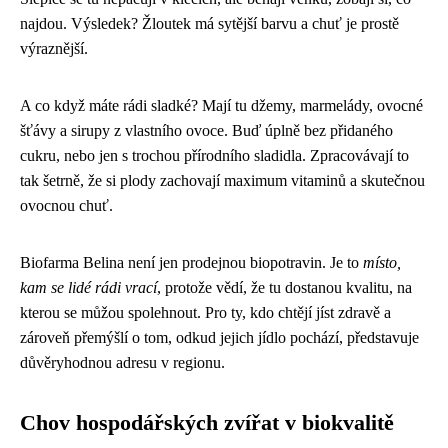
najdou. Výsledek? Žloutek má sytější barvu a chuť je prostě
výraznější.
A co když máte rádi sladké? Mají tu džemy, marmelády, ovocné
šťávy a sirupy z vlastního ovoce. Buď úplně bez přidaného
cukru, nebo jen s trochou přírodního sladidla. Zpracovávají to
tak šetrně, že si plody zachovají maximum vitaminů a skutečnou
ovocnou chuť.
Biofarma Belina není jen prodejnou biopotravin. Je to
místo,
kam se lidé rádi vrací
, protože vědí, že tu dostanou kvalitu, na
kterou se můžou spolehnout. Pro ty, kdo chtějí jíst zdravě a
zároveň přemýšlí o tom, odkud jejich jídlo pochází, představuje
důvěryhodnou adresu v regionu.
Chov hospodářských zvířat v biokvalitě