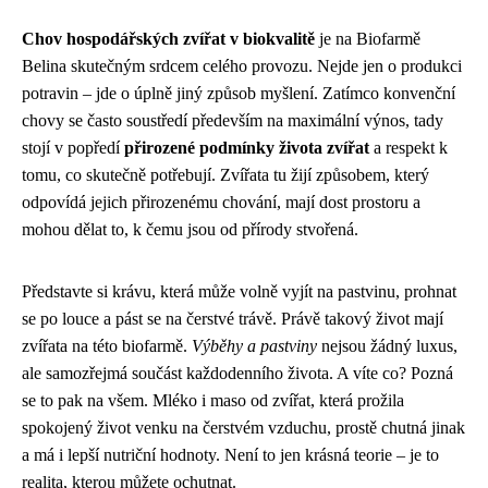
Chov hospodářských zvířat v biokvalitě
je na Biofarmě
Belina skutečným srdcem celého provozu. Nejde jen o produkci
potravin – jde o úplně jiný způsob myšlení. Zatímco konvenční
chovy se často soustředí především na maximální výnos, tady
stojí v popředí
přirozené podmínky života zvířat
a respekt k
tomu, co skutečně potřebují. Zvířata tu žijí způsobem, který
odpovídá jejich přirozenému chování, mají dost prostoru a
mohou dělat to, k čemu jsou od přírody stvořená.
Představte si krávu, která může volně vyjít na pastvinu, prohnat
se po louce a pást se na čerstvé trávě. Právě takový život mají
zvířata na této biofarmě.
Výběhy a pastviny
nejsou žádný luxus,
ale samozřejmá součást každodenního života. A víte co? Pozná
se to pak na všem. Mléko i maso od zvířat, která prožila
spokojený život venku na čerstvém vzduchu, prostě chutná jinak
a má i lepší nutriční hodnoty. Není to jen krásná teorie – je to
realita, kterou můžete ochutnat.