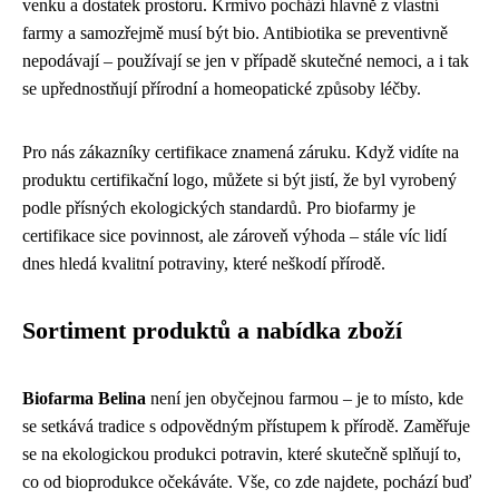
venku a dostatek prostoru. Krmivo pochází hlavně z vlastní
farmy a samozřejmě musí být bio. Antibiotika se preventivně
nepodávají – používají se jen v případě skutečné nemoci, a i tak
se upřednostňují přírodní a homeopatické způsoby léčby.
Pro nás zákazníky certifikace znamená záruku. Když vidíte na
produktu certifikační logo, můžete si být jistí, že byl vyrobený
podle přísných ekologických standardů. Pro biofarmy je
certifikace sice povinnost, ale zároveň výhoda – stále víc lidí
dnes hledá kvalitní potraviny, které neškodí přírodě.
Sortiment produktů a nabídka zboží
Biofarma Belina
není jen obyčejnou farmou – je to místo, kde
se setkává tradice s odpovědným přístupem k přírodě. Zaměřuje
se na ekologickou produkci potravin, které skutečně splňují to,
co od bioprodukce očekáváte. Vše, co zde najdete, pochází buď