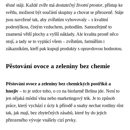
těsné stáji. Každé zvíře má
dostatečný životní prostor
, přístup ke
světlu, možnost být součástí skupiny a chovat se přirozeně. Stáje
jsou navržené tak, aby zvířatům vyhovovaly – s kvalitní
podestýlkou, čistým vzduchem, pohodlím. Samozřejmě to
znamená větší plochy a vyšší náklady. Ale kvalita prostě něco
stojí, a tady se to vyplácí všem – zvířatům, farmářům i
zákazníkům, kteří pak kupují produkty s opravdovou hodnotou.
Pěstování ovoce a zeleniny bez chemie
Pěstování ovoce a zeleniny bez chemických postřiků a
hnojiv
– to je srdce toho, o co na biofarmě Belina jde. Není to
jen nějaká módní vlna nebo marketingový trik. Je to způsob
práce, který vychází z úcty k přírodě a snahy nechat rostliny růst
tak, jak mají, bez zbytečných zásahů, které by do jejich
přirozeného vývoje vnášely cizí prvky.