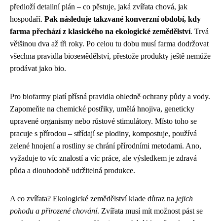
předloží detailní plán – co pěstuje, jaká zvířata chová, jak
hospodaří.
Pak následuje takzvané konverzní období, kdy
farma přechází z klasického na ekologické zemědělství
. Trvá
většinou dva až tři roky. Po celou tu dobu musí farma dodržovat
všechna pravidla bioземědělství, přestože produkty ještě nemůže
prodávat jako bio.
Pro biofarmy platí přísná pravidla ohledně ochrany půdy a vody.
Zapomeňte na chemické postřiky, umělá hnojiva, geneticky
upravené organismy nebo růstové stimulátory. Místo toho se
pracuje s přírodou – střídají se plodiny, kompostuje, používá
zelené hnojení a rostliny se chrání přírodními metodami. Ano,
vyžaduje to víc znalostí a víc práce, ale výsledkem je zdravá
půda a dlouhodobě udržitelná produkce.
A co zvířata? Ekologické zemědělství klade důraz na
jejich
pohodu a přirozené chování
. Zvířata musí mít možnost pást se