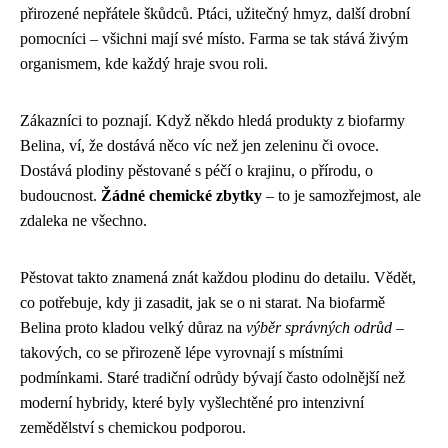
přirozené nepřátele škůdců. Ptáci, užitečný hmyz, další drobní
pomocníci – všichni mají své místo. Farma se tak stává živým
organismem, kde každý hraje svou roli.
Zákazníci to poznají. Když někdo hledá produkty z biofarmy
Belina, ví, že dostává něco víc než jen zeleninu či ovoce.
Dostává plodiny pěstované s péčí o krajinu, o přírodu, o
budoucnost.
Žádné chemické zbytky
– to je samozřejmost, ale
zdaleka ne všechno.
Pěstovat takto znamená znát každou plodinu do detailu. Vědět,
co potřebuje, kdy ji zasadit, jak se o ni starat. Na biofarmě
Belina proto kladou velký důraz na
výběr správných odrůd
–
takových, co se přirozeně lépe vyrovnají s místními
podmínkami. Staré tradiční odrůdy bývají často odolnější než
moderní hybridy, které byly vyšlechtěné pro intenzivní
zemědělství s chemickou podporou.