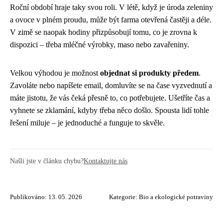
Roční období hraje taky svou roli. V létě, když je úroda zeleniny
a ovoce v plném proudu, může být farma otevřená častěji a déle.
V zimě se naopak hodiny přizpůsobují tomu, co je zrovna k
dispozici – třeba mléčné výrobky, maso nebo zavařeniny.
Velkou výhodou je možnost
objednat si produkty předem
.
Zavoláte nebo napíšete email, domluvíte se na čase vyzvednutí a
máte jistotu, že vás čeká přesně to, co potřebujete. Ušetříte čas a
vyhnete se zklamání, kdyby třeba něco došlo. Spousta lidí tohle
řešení miluje – je jednoduché a funguje to skvěle.
Našli jste v článku chybu?
Kontaktujte nás
Publikováno: 13. 05. 2026
Kategorie:
Bio a ekologické potraviny