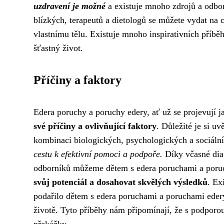
uzdravení je možné
a existuje mnoho zdrojů a odbo
blízkých, terapeutů a dietologů se můžete vydat na 
vlastnímu tělu. Existuje mnoho inspirativních příběh
šťastný život.
Příčiny a faktory
Edera poruchy a poruchy edery, ať už se projevují j
své příčiny a ovlivňující faktory
. Důležité je si u
kombinaci biologických, psychologických a sociáln
cestu k efektivní pomoci a podpoře.
Díky včasné diag
odborníků můžeme dětem s edera poruchami a por
svůj potenciál a dosahovat skvělých výsledků
. Ex
podařilo dětem s edera poruchami a poruchami eder
životě. Tyto příběhy nám připomínají, že s podporo