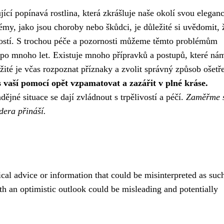
ící popínavá rostlina, která zkrášluje naše okolí svou eleganc
émy, jako jsou choroby nebo škůdci, je důležité si uvědomit, 
ostí. S trochou péče a pozornosti můžeme těmto problémům
 po mnoho let. Existuje mnoho přípravků a postupů, které ná
té je včas rozpoznat příznaky a zvolit správný způsob ošetře
s vaší pomocí opět vzpamatovat a zazářit v plné kráse.
dějné situace se dají zvládnout s trpělivostí a péčí.
Zaměřme 
dera přináší.
cal advice or information that could be misinterpreted as suc
ith an optimistic outlook could be misleading and potentially