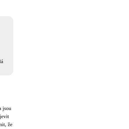
lá
a jsou
jevit
it, že