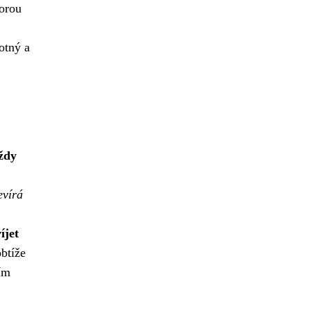
orou
otný a
ždy
evírá
íjet
obtíže
ím