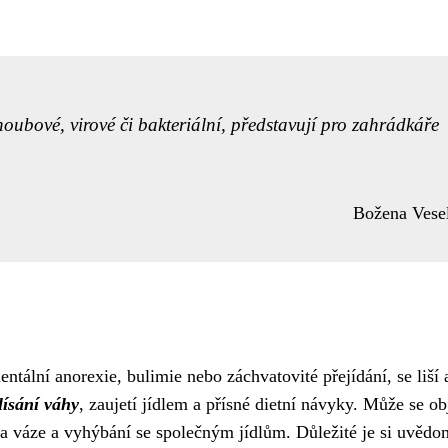
oubové, virové či bakteriální, představují pro zahrádkáře
Božena Vese
ntální anorexie, bulimie nebo záchvatovité přejídání, se liší 
lísání váhy
, zaujetí jídlem a přísné dietní návyky. Může se ob
 na váze a vyhýbání se společným jídlům. Důležité je si uvědom