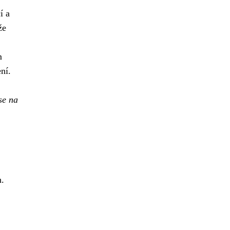
í a
že
m
ní.
se na
h.