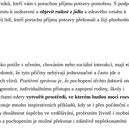
rníků, kteří vám s poruchou příjmu potravy pomohou. S podp
cestu k uzdravení a
objevit radost z jídla
a zdravého vztahu k
ů lidí, kteří poruchu příjmu potravy překonali a žijí plnohodn
ako potíže s učením, chováním nebo sociální interakcí, mají
v
vědomit, že tyto příčiny nebývají jednoznačné a často jde o
ích vlivů.
Pozitivní zprávou je, že pochopení těchto faktorů ot
nostice, individuálnímu přístupu a zapojení rodiny, školy i
uchami edery
vytvořit prostředí, ve kterém budou moci rozv
istuje mnoho inspirativních příkladů, kdy se i přes počáteční 
y dosáhnout úspěchu ve vzdělávání, profesním životě i osobn
u a pochopením je možné překonat i zdánlivě nepřekonatelné