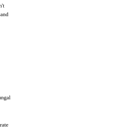
't
 and
ungal
rate