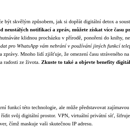
 být skvělým způsobem, jak si dopřát digitální detox a soust
od neustálých notifikací a zpráv, můžete získat více času p
chutnáváte klidnou procházku v přírodě, ponořeni do knihy, ne
dat pro WhatsApp vám nebrání v používání jiných funkcí tele
 a zprávy. Mnoho lidí zjišťuje, že omezení času stráveného na
 a radosti ze života.
Zkuste to také a objevte benefity digitá
í funkcí této technologie, ale může představovat zajímavou
 řídit svůj digitální prostor. VPN, virtuální privátní síť, šifruj
rver, čímž maskuje vaši skutečnou IP adresu.