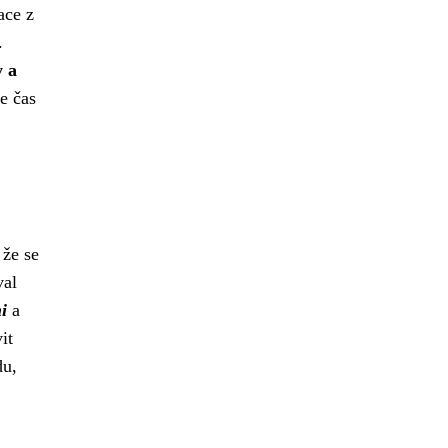
ace z
.
y a
e čas
 že se
val
i
a
it
du,