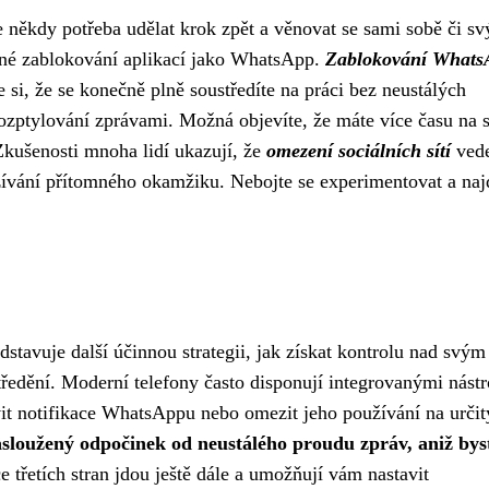
e někdy potřeba udělat krok zpět a věnovat se sami sobě či s
né zablokování aplikací jako WhatsApp.
Zablokování Whats
 si, že se konečně plně soustředíte na práci bez neustálých
 rozptylování zprávami. Možná objevíte, že máte více času na 
 Zkušenosti mnoha lidí ukazují, že
omezení sociálních sítí
ved
ožívání přítomného okamžiku. Nebojte se experimentovat a najd
tavuje další účinnou strategii, jak získat kontrolu nad svým
středění. Moderní telefony často disponují integrovanými nástr
it notifikace WhatsAppu nebo omezit jeho používání na určit
sloužený odpočinek od neustálého proudu zpráv, aniž bys
 třetích stran jdou ještě dále a umožňují vám nastavit