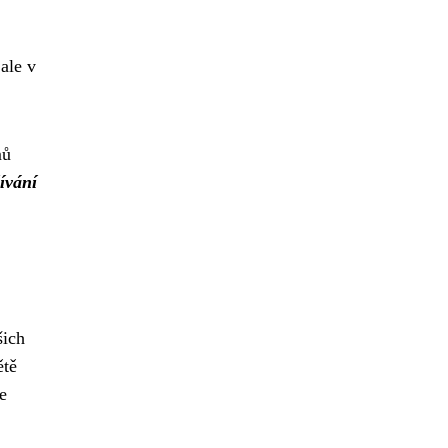
ale v
mů
ívání
šich
ětě
e