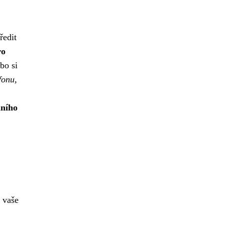
ředit
ro
bo si
fonu,
lního
e vaše