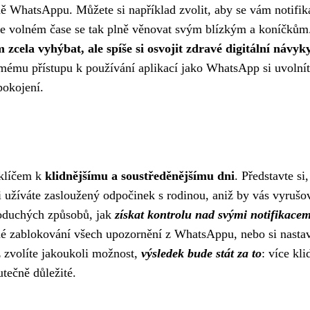
ně WhatsAppu. Můžete si například zvolit, aby se vám notifik
e volném čase se tak plně věnovat svým blízkým a koníčkům
 zcela vyhýbat, ale spíše si osvojit zdravé digitální návyk
ému přístupu k používání aplikací jako WhatsApp si uvolnít
pokojení.
 klíčem k
klidnějšímu a soustředěnějšímu dni
. Představte si,
i užíváte zasloužený odpočinek s rodinou, aniž by vás vyrušo
dnoduchých způsobů, jak
získat kontrolu nad svými notifikacem
plné zablokování všech upozornění z WhatsAppu, nebo si nastav
ž zvolíte jakoukoli možnost,
výsledek bude stát za to
: více kli
utečně důležité.