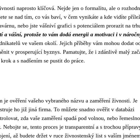
ivnosti naprosto klíčová. Nejde jen o formalitu, ale o rozhodn
ete se nad tím, co vás baví, v čem vynikáte a kde vidíte přílež
várnu, nebo jste vášniví grafici s potenciálem prorazit na trh
í a vášní, protože to vám dodá energii a motivaci i v nároč
odnikatelů ve vašem okolí. Jejich příběhy vám mohou dodat o
ěnit v prosperující byznys. Pamatujte, že i zdánlivě malý zač
krok a s nadšením se pustit do práce.
 je ověření vašeho vybraného názvu a zaměření živnosti. Je
istruje ho již jiná firma. To můžete snadno ověřit v databázi
ontrolovat, zda vaše zaměření spadá pod volnou, nebo řemesln
Nebojte se, tento proces je transparentní a s trochou příprav
ojení, až budete držet v ruce živnostenský list s vaším jméne