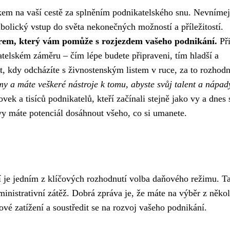
em na vaší cestě za splněním podnikatelského snu. Nevnímejt
bolický vstup do světa nekonečných možností a příležitostí.
erem, který vám pomůže s rozjezdem vašeho podnikání.
Při
elském záměru – čím lépe budete připraveni, tím hladší a
cit, kdy odcházíte s živnostenským listem v ruce, za to rozhod
rmy a máte veškeré nástroje k tomu, abyste svůj talent a nápad
ovek a tisíců podnikatelů, kteří začínali stejně jako vy a dnes 
vy máte potenciál dosáhnout všeho, co si umanete.
ní je jedním z klíčových rozhodnutí volba daňového režimu. T
inistrativní zátěž. Dobrá zpráva je, že máte na výběr z někol
é zatížení a soustředit se na rozvoj vašeho podnikání.