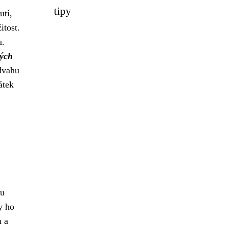
tipy
utí,
itost.
u.
ných
dvahu
átek
ou
y ho
m a