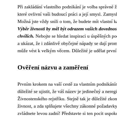
Při zakládání vlastního podnikání je volba správné ž
které ovlivní vaši budoucí práci a její smysl. Zamysl
Možná jste vždy snili o tom, že budete mít vlastní ka
Výběr živnosti by měl být odrazem vašich dovednost
chvílích.
Nebojte se hledat inspiraci u úspěšných p
a ukázat, že i zdánlivě obyčejné nápady se dají prom
může vést k velkým věcem. Důležité je udělat první 
Ověření názvu a zaměření
Prvním krokem na vaší cestě za vlastním podnikáním
důležité se ujistit, že váš název je jedinečný a nereg
Živnostenského rejstříku. Stejně tak je důležité zk
živnost, a zda splňujete všechny zákonné požadavky. 
zvládnete levou zadní! Představte si ten pocit uspok