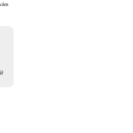
 vám
ář