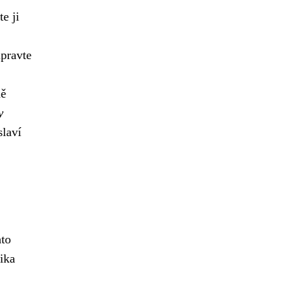
e ji
pravte
ně
y
slaví
ato
ika