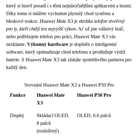
který si hravě poradí i s těmi nejnáročnějšími aplikacemi a hrami.
Díky tomu si můžete vychutnat plynulý chod systému a
bleskové reakce.
Huawei Mate X3 je zkrátka telefon stvořený
pro ty, kteří chtějí ten nejvyšší výkon.
Ať už jste vášnivý hráč,
nebo potřebujete telefon pro práci, Huawei Mate X3 vás
nezklame.
Výkonný hardware
je doplněn o inteligentní
software, který optimalizuje chod telefonu a prodlužuje výdrž
baterie. S Huawei Mate X3 tak získáte spolehlivého partnera pro
každý den.
Srovnání Huawei Mate X3 a Huawei P50 Pro
Funkce
Huawei Mate
Huawei P50 Pro
X3
Displej
Skládací OLED,
OLED, 6.6 palců
8 palců
(rozložený)