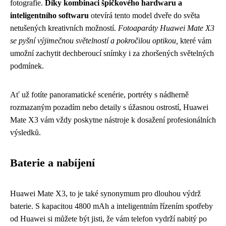
fotografie.
Díky kombinaci špičkového hardwaru a
inteligentního softwaru
otevírá tento model dveře do světa
netušených kreativních možností.
Fotoaparáty Huawei Mate X3
se pyšní výjimečnou světelností a pokročilou optikou,
které vám
umožní zachytit dechberoucí snímky i za zhoršených světelných
podmínek.
Ať už fotíte panoramatické scenérie, portréty s nádherně
rozmazaným pozadím nebo detaily s úžasnou ostrostí, Huawei
Mate X3 vám vždy poskytne nástroje k dosažení profesionálních
výsledků.
Baterie a nabíjení
Huawei Mate X3, to je také synonymum pro dlouhou výdrž
baterie. S kapacitou 4800 mAh a inteligentním řízením spotřeby
od Huawei si můžete být jisti, že vám telefon vydrží nabitý po