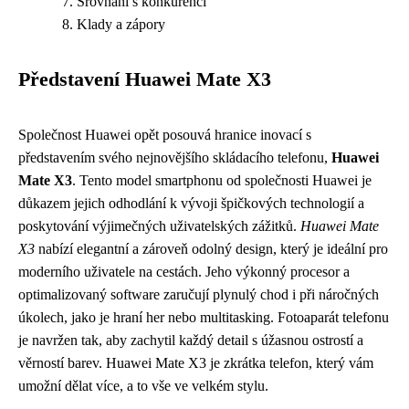
Srovnání s konkurencí
Klady a zápory
Představení Huawei Mate X3
Společnost Huawei opět posouvá hranice inovací s
představením svého nejnovějšího skládacího telefonu,
Huawei
Mate X3
. Tento model smartphonu od společnosti Huawei je
důkazem jejich odhodlání k vývoji špičkových technologií a
poskytování výjimečných uživatelských zážitků.
Huawei Mate
X3
nabízí elegantní a zároveň odolný design, který je ideální pro
moderního uživatele na cestách. Jeho výkonný procesor a
optimalizovaný software zaručují plynulý chod i při náročných
úkolech, jako je hraní her nebo multitasking. Fotoaparát telefonu
je navržen tak, aby zachytil každý detail s úžasnou ostrostí a
věrností barev. Huawei Mate X3 je zkrátka telefon, který vám
umožní dělat více, a to vše ve velkém stylu.