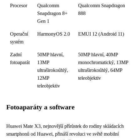
Procesor
Qualcomm
Qualcomm Snapdragon
Snapdragon 8+
888
Gen 1
Operační
HarmonyOS 2.0
EMUI 12 (Android 11)
systém
Zadní
50MP hlavní,
50MP hlavní, 40MP
fotoaparát
13MP
monochromatický, 13MP
ultraširokoúhlý,
ultraširokoúhlý, 64MP
12MP
teleobjektiv
teleobjektiv
Fotoaparáty a software
Huawei Mate X3, nejnovější přírůstek do rodiny skládacích
smartphonů od Huawei, přináší revoluci ve světě mobilní