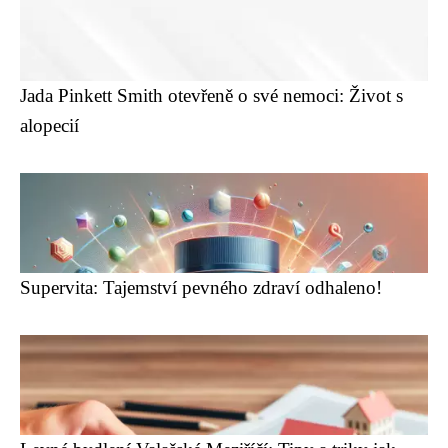
Jada Pinkett Smith otevřeně o své nemoci: Život s
alopecií
Supervita: Tajemství pevného zdraví odhaleno!