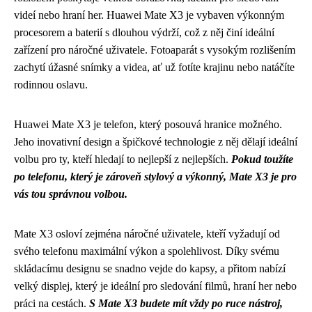
videí nebo hraní her. Huawei Mate X3 je vybaven výkonným
procesorem a baterií s dlouhou výdrží, což z něj činí ideální
zařízení pro náročné uživatele. Fotoaparát s vysokým rozlišením
zachytí úžasné snímky a videa, ať už fotíte krajinu nebo natáčíte
rodinnou oslavu.
Huawei Mate X3 je telefon, který posouvá hranice možného.
Jeho inovativní design a špičkové technologie z něj dělají ideální
volbu pro ty, kteří hledají to nejlepší z nejlepších.
Pokud toužíte
po telefonu, který je zároveň stylový a výkonný, Mate X3 je pro
vás tou správnou volbou.
Mate X3 osloví zejména náročné uživatele, kteří vyžadují od
svého telefonu maximální výkon a spolehlivost. Díky svému
skládacímu designu se snadno vejde do kapsy, a přitom nabízí
velký displej, který je ideální pro sledování filmů, hraní her nebo
práci na cestách.
S Mate X3 budete mít vždy po ruce nástroj,