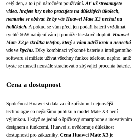
celý den, a to i při náročném používání.
Ať už streamujete
videa, hrajete hry nebo pracujete na důležitých úkolech,
nemusíte se obávat, že by vás Huawei Mate X3 nechal na
holičkách.
A pokud se vám přeci jen podaří baterii vyždímat,
rychlé 66W nabíjení vám ji pomůže bleskově doplnit.
Huawei
Mate X3 je zkrátka telefon, který s vámi udrží krok a nenechá
vás ve štychu.
Díky kombinaci výkonné baterie a inteligentního
softwaru si můžete užívat všechny funkce telefonu naplno, aniž
byste se museli neustále strachovat o zbývající procenta baterie.
Cena a dostupnost
Společnost Huawei si dala za cíl zpřístupnit nejnovější
technologie co nejširšímu publiku a model Mate X3 není
výjimkou. I když se jedná o špičkový smartphone s inovativním
designem a funkcemi, Huawei si uvědomuje důležitost
dostupnosti pro zákazníky.
Cena Huawei Mate X3
je