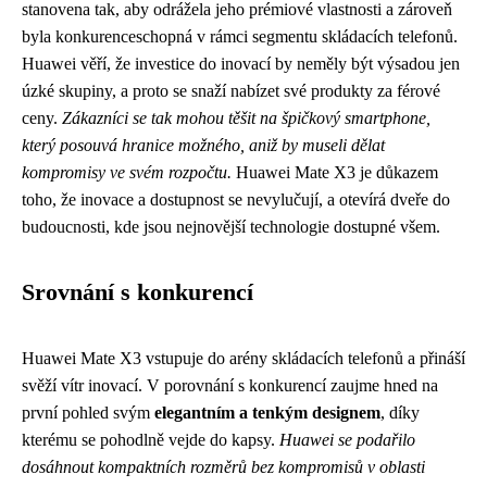
stanovena tak, aby odrážela jeho prémiové vlastnosti a zároveň
byla konkurenceschopná v rámci segmentu skládacích telefonů.
Huawei věří, že investice do inovací by neměly být výsadou jen
úzké skupiny, a proto se snaží nabízet své produkty za férové
ceny.
Zákazníci se tak mohou těšit na špičkový smartphone,
který posouvá hranice možného, aniž by museli dělat
kompromisy ve svém rozpočtu.
Huawei Mate X3 je důkazem
toho, že inovace a dostupnost se nevylučují, a otevírá dveře do
budoucnosti, kde jsou nejnovější technologie dostupné všem.
Srovnání s konkurencí
Huawei Mate X3 vstupuje do arény skládacích telefonů a přináší
svěží vítr inovací. V porovnání s konkurencí zaujme hned na
první pohled svým
elegantním a tenkým designem
, díky
kterému se pohodlně vejde do kapsy.
Huawei se podařilo
dosáhnout kompaktních rozměrů bez kompromisů v oblasti