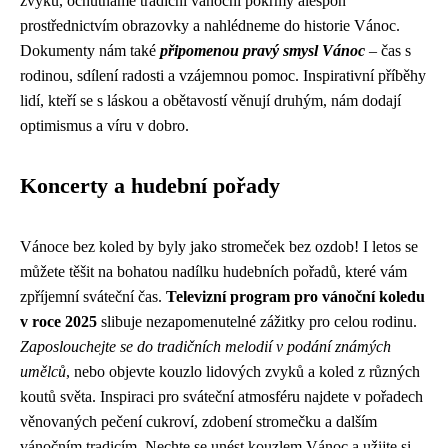
zvyků, ochutnáme tradiční vánoční pokrmy alespoň
prostřednictvím obrazovky a nahlédneme do historie Vánoc.
Dokumenty nám také
připomenou pravý smysl Vánoc
– čas s
rodinou, sdílení radosti a vzájemnou pomoc. Inspirativní příběhy
lidí, kteří se s láskou a obětavostí věnují druhým, nám dodají
optimismus a víru v dobro.
Koncerty a hudební pořady
Vánoce bez koled by byly jako stromeček bez ozdob! I letos se
můžete těšit na bohatou nadílku hudebních pořadů, které vám
zpříjemní sváteční čas.
Televizní program pro vánoční koledu
v roce 2025
slibuje nezapomenutelné zážitky pro celou rodinu.
Zaposlouchejte se do tradičních melodií v podání známých
umělců
, nebo objevte kouzlo lidových zvyků a koled z různých
koutů světa. Inspiraci pro sváteční atmosféru najdete v pořadech
věnovaných pečení cukroví, zdobení stromečku a dalším
vánočním tradicím. Nechte se unést kouzlem Vánoc a užijte si