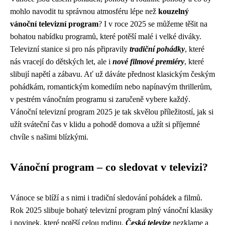
mohlo navodit tu správnou atmosféru lépe než
kouzelný
vánoční televizní program
? I v roce 2025 se můžeme těšit na
bohatou nabídku programů, které potěší malé i velké diváky.
Televizní stanice si pro nás připravily
tradiční pohádky
, které
nás vracejí do dětských let, ale i
nové filmové premiéry
, které
slibují napětí a zábavu. Ať už dáváte přednost klasickým českým
pohádkám, romantickým komediím nebo napínavým thrillerům,
v pestrém vánočním programu si zaručeně vybere každý.
Vánoční televizní program 2025 je tak skvělou příležitostí, jak si
užít sváteční čas v klidu a pohodě domova a užít si příjemné
chvíle s našimi blízkými.
Vánoční program – co sledovat v televizi?
Vánoce se blíží a s nimi i tradiční sledování pohádek a filmů.
Rok 2025 slibuje bohatý televizní program plný vánoční klasiky
i novinek, které potěší celou rodinu.
Česká televize
nezklame a