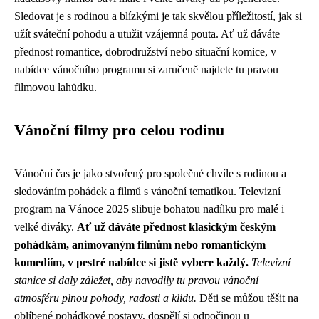
Sledovat je s rodinou a blízkými je tak skvělou příležitostí, jak si
užít sváteční pohodu a utužit vzájemná pouta. Ať už dáváte
přednost romantice, dobrodružství nebo situační komice, v
nabídce vánočního programu si zaručeně najdete tu pravou
filmovou lahůdku.
Vánoční filmy pro celou rodinu
Vánoční čas je jako stvořený pro společné chvíle s rodinou a
sledováním pohádek a filmů s vánoční tematikou. Televizní
program na Vánoce 2025 slibuje bohatou nadílku pro malé i
velké diváky.
Ať už dáváte přednost klasickým českým
pohádkám, animovaným filmům nebo romantickým
komediím, v pestré nabídce si jistě vybere každý.
Televizní
stanice si daly záležet, aby navodily tu pravou vánoční
atmosféru plnou pohody, radosti a klidu.
Děti se můžou těšit na
oblíbené pohádkové postavy, dospělí si odpočinou u