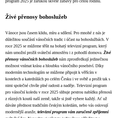
program 2025 je zárukou skvělé zábavy pro celou rodinu.
Živé přenosy bohoslužeb
Vánoce jsou časem klidu, míru a sdílení. Pro mnohé z nás je
důležitou součástí vánočních tradic i účast na bohoslužbách. V
roce 2025 se můžeme těšit na bohatý televizní program, který
nám umožní prožít sváteční atmosféru i z pohodlí domova.
Živé
přenosy vánočních bohoslužeb
nám zprostředkují jedinečnou
možnost vnímat krásu a hloubku vánočního poselství. Díky
moderním technologiím se můžeme připojit k věřícím v
kostelech a katedrálách po celém Česku i ve světě a prožít tak s
nimi společné chvíle plné radosti a naděje. Televizní program
pro vánoční koledu v roce 2025 slibuje pestrou nabídku přenosů
z různých koutů naší země, takže si jistě vybere každý. Ať už
dáváte přednost tradičním českým koledám, nebo vás oslovují
modernější aranže,
televizní program vám zaručeně zpříjemní