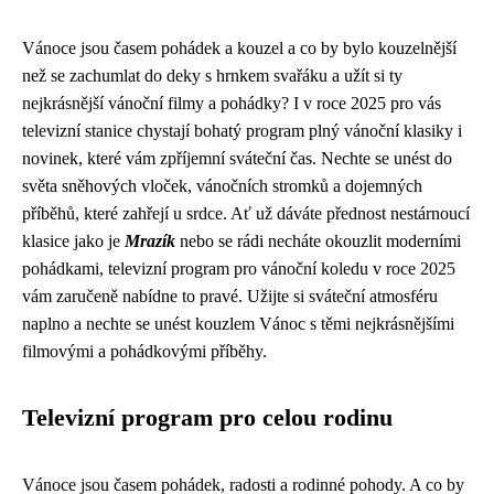
Vánoce jsou časem pohádek a kouzel a co by bylo kouzelnější
než se zachumlat do deky s hrnkem svařáku a užít si ty
nejkrásnější vánoční filmy a pohádky? I v roce 2025 pro vás
televizní stanice chystají bohatý program plný vánoční klasiky i
novinek, které vám zpříjemní sváteční čas. Nechte se unést do
světa sněhových vloček, vánočních stromků a dojemných
příběhů, které zahřejí u srdce. Ať už dáváte přednost nestárnoucí
klasice jako je
Mrazík
nebo se rádi necháte okouzlit moderními
pohádkami, televizní program pro vánoční koledu v roce 2025
vám zaručeně nabídne to pravé. Užijte si sváteční atmosféru
naplno a nechte se unést kouzlem Vánoc s těmi nejkrásnějšími
filmovými a pohádkovými příběhy.
Televizní program pro celou rodinu
Vánoce jsou časem pohádek, radosti a rodinné pohody. A co by