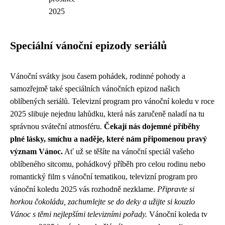
2025
Speciální vánoční epizody seriálů
Vánoční svátky jsou časem pohádek, rodinné pohody a
samozřejmě také speciálních vánočních epizod našich
oblíbených seriálů. Televizní program pro vánoční koledu v roce
2025 slibuje nejednu lahůdku, která nás zaručeně naladí na tu
správnou sváteční atmosféru.
Čekají nás dojemné příběhy
plné lásky, smíchu a naděje, které nám připomenou pravý
význam Vánoc.
Ať už se těšíte na vánoční speciál vašeho
oblíbeného sitcomu, pohádkový příběh pro celou rodinu nebo
romantický film s vánoční tematikou, televizní program pro
vánoční koledu 2025 vás rozhodně nezklame.
Připravte si
horkou čokoládu, zachumlejte se do deky a užijte si kouzlo
Vánoc s těmi nejlepšími televizními pořady.
Vánoční koleda tv