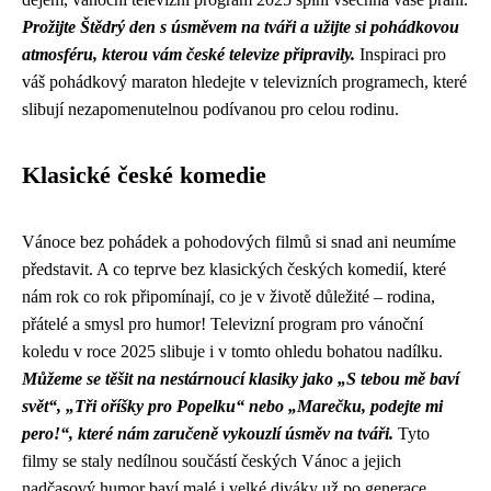
Prožijte Štědrý den s úsměvem na tváři a užijte si pohádkovou
atmosféru, kterou vám české televize připravily.
Inspiraci pro
váš pohádkový maraton hledejte v televizních programech, které
slibují nezapomenutelnou podívanou pro celou rodinu.
Klasické české komedie
Vánoce bez pohádek a pohodových filmů si snad ani neumíme
představit. A co teprve bez klasických českých komedií, které
nám rok co rok připomínají, co je v životě důležité – rodina,
přátelé a smysl pro humor! Televizní program pro vánoční
koledu v roce 2025 slibuje i v tomto ohledu bohatou nadílku.
Můžeme se těšit na nestárnoucí klasiky jako „S tebou mě baví
svět“, „Tři oříšky pro Popelku“ nebo „Marečku, podejte mi
pero!“, které nám zaručeně vykouzlí úsměv na tváři.
Tyto
filmy se staly nedílnou součástí českých Vánoc a jejich
nadčasový humor baví malé i velké diváky už po generace.