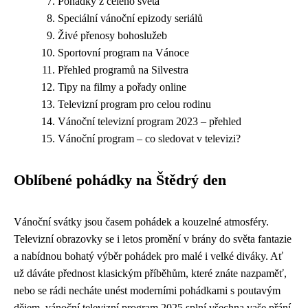
Pohádky z celého světa
Speciální vánoční epizody seriálů
Živé přenosy bohoslužeb
Sportovní program na Vánoce
Přehled programů na Silvestra
Tipy na filmy a pořady online
Televizní program pro celou rodinu
Vánoční televizní program 2023 – přehled
Vánoční program – co sledovat v televizi?
Oblíbené pohádky na Štědrý den
Vánoční svátky jsou časem pohádek a kouzelné atmosféry.
Televizní obrazovky se i letos promění v brány do světa fantazie
a nabídnou bohatý výběr pohádek pro malé i velké diváky. Ať
už dáváte přednost klasickým příběhům, které znáte nazpaměť,
nebo se rádi necháte unést moderními pohádkami s poutavým
dějem, vánoční televizní program 2025 splní všechna vaše přání.