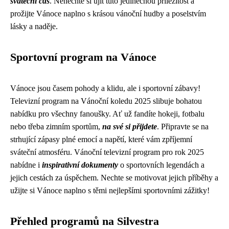
sváteční čas
. Nenechte si ujít tuto jedinečnou příležitost a
prožijte Vánoce naplno s krásou vánoční hudby a poselstvím
lásky a naděje.
Sportovní program na Vánoce
Vánoce jsou časem pohody a klidu, ale i sportovní zábavy!
Televizní program na Vánoční koledu 2025 slibuje bohatou
nabídku pro všechny fanoušky. Ať už fandíte hokeji, fotbalu
nebo třeba zimním sportům,
na své si přijdete
. Připravte se na
strhující zápasy plné emocí a napětí, které vám zpříjemní
sváteční atmosféru. Vánoční televizní program pro rok 2025
nabídne i
inspirativní dokumenty
o sportovních legendách a
jejich cestách za úspěchem. Nechte se motivovat jejich příběhy a
užijte si Vánoce naplno s těmi nejlepšími sportovními zážitky!
Přehled programů na Silvestra