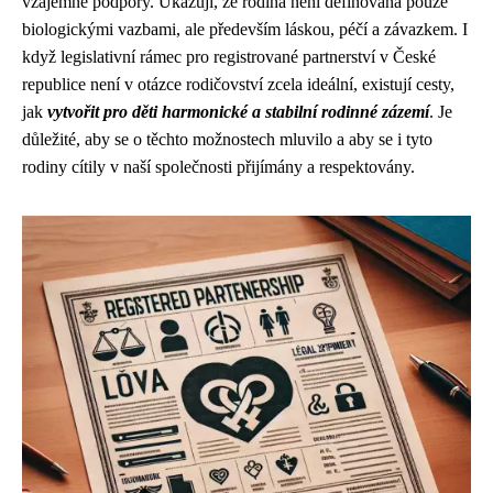
vzájemné podpory. Ukazují, že rodina není definována pouze
biologickými vazbami, ale především láskou, péčí a závazkem. I
když legislativní rámec pro registrované partnerství v České
republice není v otázce rodičovství zcela ideální, existují cesty,
jak
vytvořit pro děti harmonické a stabilní rodinné zázemí
. Je
důležité, aby se o těchto možnostech mluvilo a aby se i tyto
rodiny cítily v naší společnosti přijímány a respektovány.