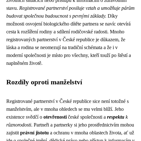
životních situacích nebo přístupu k informacím o zdravotním
stavu.
Registrované partnerství posiluje vztah a umožňuje párům
budovat společnou budoucnost s pevnými základy.
Díky
možnosti osvojení biologického dítěte partnera se navíc otevírá
cesta k rozšíření rodiny a sdílení rodičovské radosti. Mnoho
registrovaných partnerství v České republice je důkazem, že
láska a rodina se neomezují na tradiční schémata a že i v
moderní společnosti je místo pro všechny, kteří touží po štěstí a
naplněném životě.
Rozdíly oproti manželství
Registrované partnerství v České republice sice není totožné s
manželstvím, ale v mnoha ohledech se mu velmi blíží. Jeho
existence svědčí o
otevřenosti
české společnosti a
respektu
k
různorodosti
. Partneři a partnerky si jeho prostřednictvím mohou
zajistit
právní jistotu
a ochranu v mnoha oblastech života, ať už
jde o společné jmění, dědické právo nebo přístup k informacím v