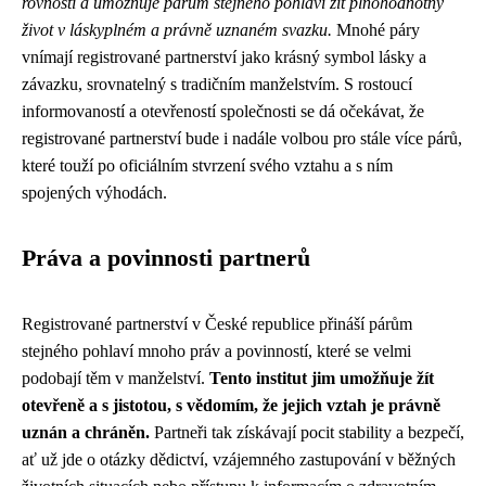
rovnosti a umožňuje párům stejného pohlaví žít plnohodnotný
život v láskyplném a právně uznaném svazku.
Mnohé páry
vnímají registrované partnerství jako krásný symbol lásky a
závazku, srovnatelný s tradičním manželstvím. S rostoucí
informovaností a otevřeností společnosti se dá očekávat, že
registrované partnerství bude i nadále volbou pro stále více párů,
které touží po oficiálním stvrzení svého vztahu a s ním
spojených výhodách.
Práva a povinnosti partnerů
Registrované partnerství v České republice přináší párům
stejného pohlaví mnoho práv a povinností, které se velmi
podobají těm v manželství.
Tento institut jim umožňuje žít
otevřeně a s jistotou, s vědomím, že jejich vztah je právně
uznán a chráněn.
Partneři tak získávají pocit stability a bezpečí,
ať už jde o otázky dědictví, vzájemného zastupování v běžných