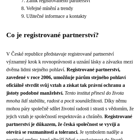
Zánik registrovaného partnerství
Veřejné mínění a trendy
Užitečné informace a kontakty
Co je registrované partnerství?
V České republice představuje registrované partnerství
významný krok k rovnoprávnosti a uznání lásky a závazku mezi
dvěma lidmi stejného pohlaví.
Registrované partnerství,
zavedené v roce 2006, umožňuje párům stejného pohlaví
oficiálně stvrdit svůj vztah a získat tak právní ochranu a
jistoty podobné manželství.
Tento institut přinesl do života
mnoha lidí stabilitu, radost a pocit sounáležitosti.
Díky němu
mohou páry společně sdílet životní radosti i strasti s vědomím, že
jejich vztah je společností respektován a chráněn.
Registrované
partnerství je důkazem, že česká společnost se vyvíjí a
otevírá se rozmanitosti a toleranci.
Je symbolem naděje a
pozitivní změny, která přináší štěstí a spokojenost do životů