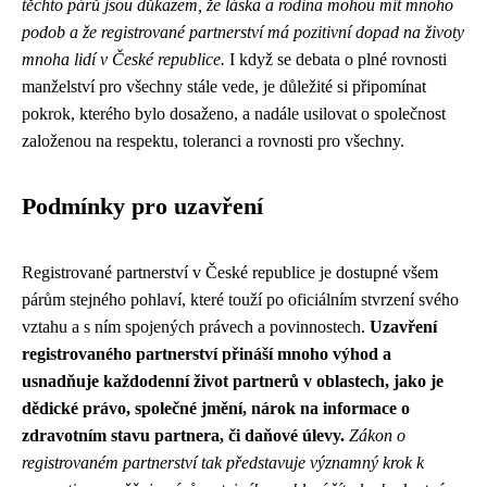
těchto párů jsou důkazem, že láska a rodina mohou mít mnoho
podob a že registrované partnerství má pozitivní dopad na životy
mnoha lidí v České republice.
I když se debata o plné rovnosti
manželství pro všechny stále vede, je důležité si připomínat
pokrok, kterého bylo dosaženo, a nadále usilovat o společnost
založenou na respektu, toleranci a rovnosti pro všechny.
Podmínky pro uzavření
Registrované partnerství v České republice je dostupné všem
párům stejného pohlaví, které touží po oficiálním stvrzení svého
vztahu a s ním spojených právech a povinnostech.
Uzavření
registrovaného partnerství přináší mnoho výhod a
usnadňuje každodenní život partnerů v oblastech, jako je
dědické právo, společné jmění, nárok na informace o
zdravotním stavu partnera, či daňové úlevy.
Zákon o
registrovaném partnerství tak představuje významný krok k