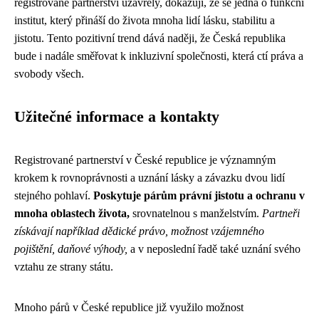
registrované partnerství uzavřely, dokazují, že se jedná o funkční
institut, který přináší do života mnoha lidí lásku, stabilitu a
jistotu. Tento pozitivní trend dává naději, že Česká republika
bude i nadále směřovat k inkluzivní společnosti, která ctí práva a
svobody všech.
Užitečné informace a kontakty
Registrované partnerství v České republice je významným
krokem k rovnoprávnosti a uznání lásky a závazku dvou lidí
stejného pohlaví.
Poskytuje párům právní jistotu a ochranu v
mnoha oblastech života,
srovnatelnou s manželstvím.
Partneři
získávají například dědické právo, možnost vzájemného
pojištění, daňové výhody,
a v neposlední řadě také uznání svého
vztahu ze strany státu.
Mnoho párů v České republice již využilo možnost