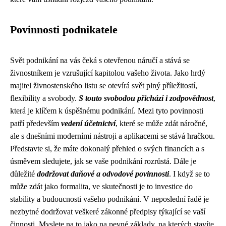
Povinnosti podnikatele
Svět podnikání na vás čeká s otevřenou náručí a stává se
živnostníkem je vzrušující kapitolou vašeho života. Jako hrdý
majitel živnostenského listu se otevírá svět plný příležitostí,
flexibility a svobody.
S touto svobodou přichází i zodpovědnost
,
která je klíčem k úspěšnému podnikání. Mezi tyto povinnosti
patří především
vedení účetnictví
, které se může zdát náročné,
ale s dnešními moderními nástroji a aplikacemi se stává hračkou.
Představte si, že máte dokonalý přehled o svých financích a s
úsměvem sledujete, jak se vaše podnikání rozrůstá. Dále je
důležité
dodržovat daňové a odvodové povinnosti
. I když se to
může zdát jako formalita, ve skutečnosti je to investice do
stability a budoucnosti vašeho podnikání. V neposlední řadě je
nezbytné dodržovat veškeré zákonné předpisy týkající se vaší
činnosti. Myslete na to jako na pevné základy, na kterých stavíte