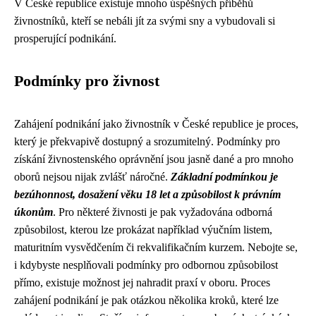
V České republice existuje mnoho úspěšných příběhů
živnostníků, kteří se nebáli jít za svými sny a vybudovali si
prosperující podnikání.
Podmínky pro živnost
Zahájení podnikání jako živnostník v České republice je proces,
který je překvapivě dostupný a srozumitelný. Podmínky pro
získání živnostenského oprávnění jsou jasně dané a pro mnoho
oborů nejsou nijak zvlášť náročné.
Základní podmínkou je
bezúhonnost, dosažení věku 18 let a způsobilost k právním
úkonům
. Pro některé živnosti je pak vyžadována odborná
způsobilost, kterou lze prokázat například výučním listem,
maturitním vysvědčením či rekvalifikačním kurzem. Nebojte se,
i kdybyste nesplňovali podmínky pro odbornou způsobilost
přímo, existuje možnost jej nahradit praxí v oboru. Proces
zahájení podnikání je pak otázkou několika kroků, které lze