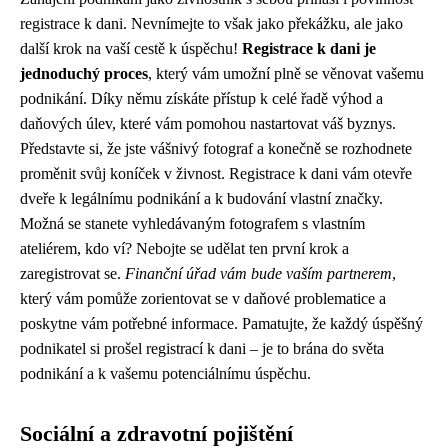
registrace k dani. Nevnímejte to však jako překážku, ale jako
další krok na vaší cestě k úspěchu!
Registrace k dani je
jednoduchý proces
, který vám umožní plně se věnovat vašemu
podnikání. Díky němu získáte přístup k celé řadě výhod a
daňových úlev, které vám pomohou nastartovat váš byznys.
Představte si, že jste vášnivý fotograf a konečně se rozhodnete
proměnit svůj koníček v živnost. Registrace k dani vám otevře
dveře k legálnímu podnikání a k budování vlastní značky.
Možná se stanete vyhledávaným fotografem s vlastním
ateliérem, kdo ví? Nebojte se udělat ten první krok a
zaregistrovat se.
Finanční úřad vám bude vaším partnerem
,
který vám pomůže zorientovat se v daňové problematice a
poskytne vám potřebné informace. Pamatujte, že každý úspěšný
podnikatel si prošel registrací k dani – je to brána do světa
podnikání a k vašemu potenciálnímu úspěchu.
Sociální a zdravotní pojištění