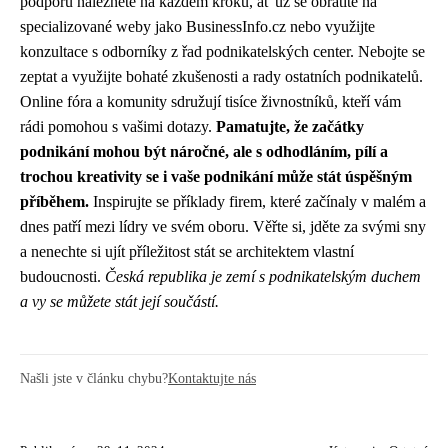
podporu naleznete na každém kroku, ať už se obrátíte na
specializované weby jako BusinessInfo.cz nebo využijte
konzultace s odborníky z řad podnikatelských center. Nebojte se
zeptat a využijte bohaté zkušenosti a rady ostatních podnikatelů.
Online fóra a komunity sdružují tisíce živnostníků, kteří vám
rádi pomohou s vašimi dotazy.
Pamatujte, že začátky
podnikání mohou být náročné, ale s odhodláním, pílí a
trochou kreativity se i vaše podnikání může stát úspěšným
příběhem.
Inspirujte se příklady firem, které začínaly v malém a
dnes patří mezi lídry ve svém oboru. Věřte si, jděte za svými sny
a nenechte si ujít příležitost stát se architektem vlastní
budoucnosti.
Česká republika je zemí s podnikatelským duchem
a vy se můžete stát její součástí.
Našli jste v článku chybu?
Kontaktujte nás