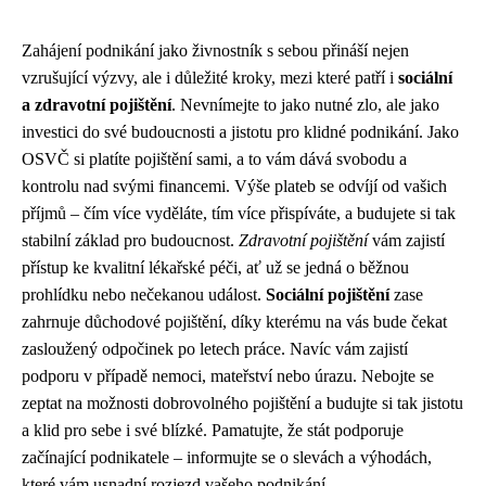
Zahájení podnikání jako živnostník s sebou přináší nejen
vzrušující výzvy, ale i důležité kroky, mezi které patří i
sociální
a zdravotní pojištění
. Nevnímejte to jako nutné zlo, ale jako
investici do své budoucnosti a jistotu pro klidné podnikání. Jako
OSVČ si platíte pojištění sami, a to vám dává svobodu a
kontrolu nad svými financemi. Výše plateb se odvíjí od vašich
příjmů – čím více vyděláte, tím více přispíváte, a budujete si tak
stabilní základ pro budoucnost.
Zdravotní pojištění
vám zajistí
přístup ke kvalitní lékařské péči, ať už se jedná o běžnou
prohlídku nebo nečekanou událost.
Sociální pojištění
zase
zahrnuje důchodové pojištění, díky kterému na vás bude čekat
zasloužený odpočinek po letech práce. Navíc vám zajistí
podporu v případě nemoci, mateřství nebo úrazu. Nebojte se
zeptat na možnosti dobrovolného pojištění a budujte si tak jistotu
a klid pro sebe i své blízké. Pamatujte, že stát podporuje
začínající podnikatele – informujte se o slevách a výhodách,
které vám usnadní rozjezd vašeho podnikání.