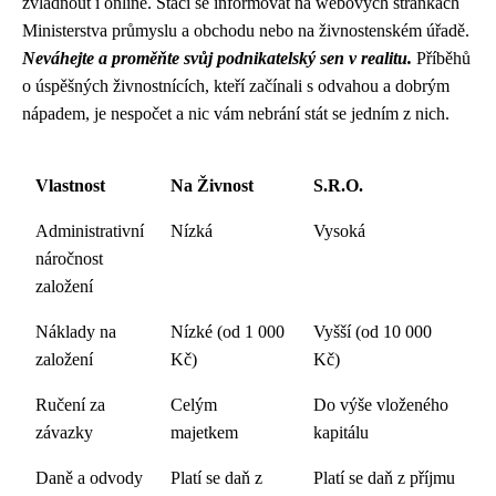
zvládnout i online. Stačí se informovat na webových stránkách
Ministerstva průmyslu a obchodu nebo na živnostenském úřadě.
Neváhejte a proměňte svůj podnikatelský sen v realitu.
Příběhů
o úspěšných živnostnících, kteří začínali s odvahou a dobrým
nápadem, je nespočet a nic vám nebrání stát se jedním z nich.
Vlastnost
Na Živnost
S.R.O.
Administrativní
Nízká
Vysoká
náročnost
založení
Náklady na
Nízké (od 1 000
Vyšší (od 10 000
založení
Kč)
Kč)
Ručení za
Celým
Do výše vloženého
závazky
majetkem
kapitálu
Daně a odvody
Platí se daň z
Platí se daň z příjmu