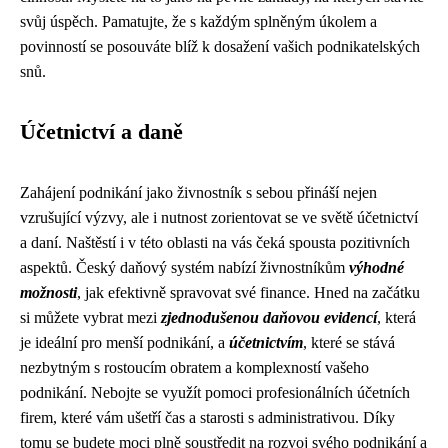
svůj úspěch. Pamatujte, že s každým splněným úkolem a
povinností se posouváte blíž k dosažení vašich podnikatelských
snů.
Účetnictví a daně
Zahájení podnikání jako živnostník s sebou přináší nejen
vzrušující výzvy, ale i nutnost zorientovat se ve světě účetnictví
a daní. Naštěstí i v této oblasti na vás čeká spousta pozitivních
aspektů. Český daňový systém nabízí živnostníkům
výhodné
možnosti
, jak efektivně spravovat své finance. Hned na začátku
si můžete vybrat mezi
zjednodušenou daňovou evidencí
, která
je ideální pro menší podnikání, a
účetnictvím
, které se stává
nezbytným s rostoucím obratem a komplexností vašeho
podnikání. Nebojte se využít pomoci profesionálních účetních
firem, které vám ušetří čas a starosti s administrativou. Díky
tomu se budete moci plně soustředit na rozvoj svého podnikání a