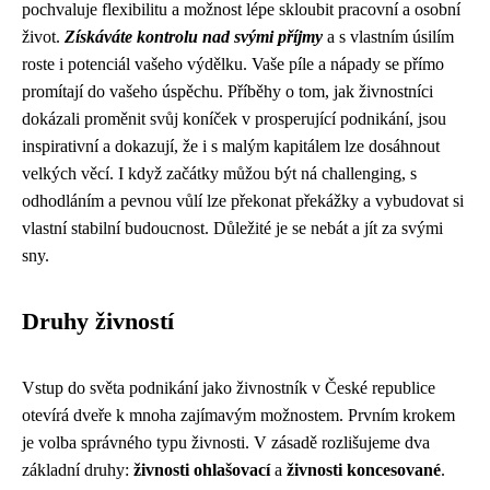
pochvaluje flexibilitu a možnost lépe skloubit pracovní a osobní
život.
Získáváte kontrolu nad svými příjmy
a s vlastním úsilím
roste i potenciál vašeho výdělku. Vaše píle a nápady se přímo
promítají do vašeho úspěchu. Příběhy o tom, jak živnostníci
dokázali proměnit svůj koníček v prosperující podnikání, jsou
inspirativní a dokazují, že i s malým kapitálem lze dosáhnout
velkých věcí. I když začátky můžou být ná challenging, s
odhodláním a pevnou vůlí lze překonat překážky a vybudovat si
vlastní stabilní budoucnost. Důležité je se nebát a jít za svými
sny.
Druhy živností
Vstup do světa podnikání jako živnostník v České republice
otevírá dveře k mnoha zajímavým možnostem. Prvním krokem
je volba správného typu živnosti. V zásadě rozlišujeme dva
základní druhy:
živnosti ohlašovací
a
živnosti koncesované
.