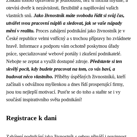
Získání tohoto oprávnění je jednodušší, než si možná myslíte, a
otevírá dveře k nezávislosti, flexibilitě a naplňování vašich
vlastních snů.
Jako živnostník máte svobodu řídit si svůj čas,
utvářet svou pracovní náplň a sledovat, jak se vaše nápady
mění v realitu.
Proces zahájení podnikání jako živnostník je v
České republice velmi vstřícný a s trochou přípravy ho zvládnete
hravě. Informace a podporu vám ochotně poskytnou úřady
práce, specializované webové portály i zkušení podnikatelé.
Nebojte se zeptat a využít dostupné zdroje.
Představte si ten
skvělý pocit, kdy budete pracovat na tom, co vás baví, a
budovat něco vlastního.
Příběhy úspěšných živnostníků, kteří
začínali s odvážnou myšlenkou a dnes řídí prosperující firmy,
jsou tou nejlepší motivací. Pusťte se do toho a staňte se i vy
součástí inspirativního světa podnikání!
Registrace k dani
Zahájení podnikání jako živnostník s sebou přináší i povinnost