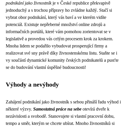
podnikání jako živnostník
je v České republice překvapivě
jednoduchý a s trochou přípravy ho zvládne každý. Stačí si
vybrat obor podnikání, který vás baví a ve kterém vidíte
potenciál. Existuje nepřeberné množství online zdrojů a
informačních portálů, které vám pomohou zorientovat se v
legislativě a provedou vás celým procesem krok za krokem.
Mnoha lidem se podařilo vybudovat prosperující firmy a
realizovat své sny právě díky živnostenskému listu. Staňte se i
vy součástí dynamické komunity českých podnikatelů a pusťte
se do budování vlastní úspěšné budoucnosti!
Výhody a nevýhody
Zahájení podnikání jako živnostník s sebou přináší řadu výhod i
některé výzvy.
Samostatná práce na sebe
otevírá dveře k
nezávislosti a svobodě. Stanovujete si vlastní pracovní dobu,
tempo a směr, kterým se chcete ubírat. Mnoho živnostníků si