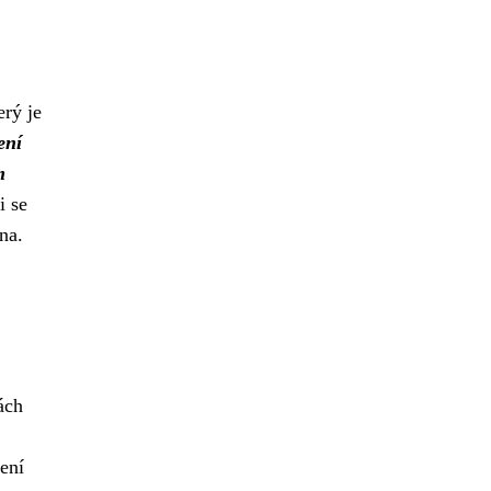
erý je
ení
m
i se
na.
ách
ení