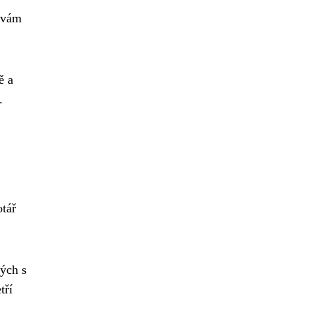
u vám
ě a
.
otář
ných s
tří