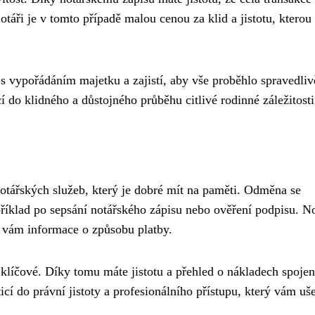
áři je v tomto případě malou cenou za klid a jistotu, ktero
 vypořádáním majetku a zajistí, aby vše proběhlo spravedliv
 do klidného a důstojného průběhu citlivé rodinné záležitosti
tářských služeb, který je dobré mít na paměti. Odměna se
říklad po sepsání notářského zápisu nebo ověření podpisu. N
 vám informace o způsobu platby.
 klíčové. Díky tomu máte jistotu a přehled o nákladech spoje
cí do právní jistoty a profesionálního přístupu, který vám uše