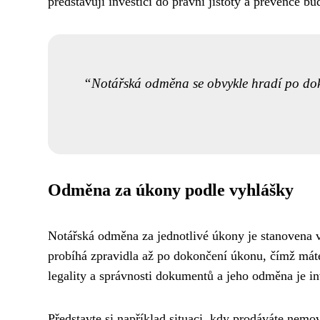
představují investici do právní jistoty a prevence b
Notářská odměna se obvykle hradí po dok
Odměna za úkony podle vyhlášky
Notářská odměna za jednotlivé úkony je stanovena v
probíhá zpravidla až po dokončení úkonu, čímž máte 
legality a správnosti dokumentů a jeho odměna je inve
Představte si například situaci, kdy prodáváte nemov