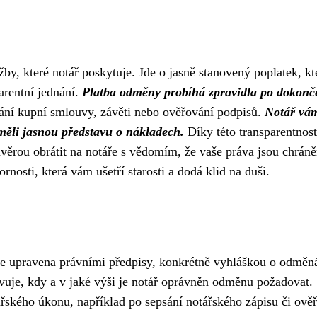
y, které notář poskytuje. Jde o jasně stanovený poplatek, kt
arentní jednání.
Platba odměny probíhá zpravidla po dokonč
ání kupní smlouvy, závěti nebo ověřování podpisů.
Notář vá
měli jasnou představu o nákladech.
Díky této transparentnost
ěrou obrátit na notáře s vědomím, že vaše práva jsou chráně
rnosti, která vám ušetří starosti a dodá klid na duši.
 je upravena právními předpisy, konkrétně vyhláškou o odměn
ovuje, kdy a v jaké výši je notář oprávněn odměnu požadovat.
řského úkonu, například po sepsání notářského zápisu či ověř