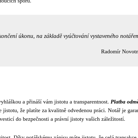
udoucích sporů.
ončení úkonu, na základě vyúčtování vystaveného notáře
Radomír Novot
yhláškou a přináší vám jistotu a transparentnost.
Platba odm
jistotu, že platíte za kvalitně odvedenou práci. Notář je gar
sticí do bezpečnosti a právní jistoty vašich záležitostí.
itost. Díky notářskému zápisu máte jistotu, že celá transakce