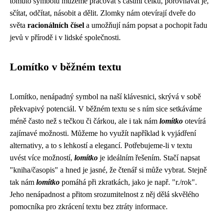
tomuto symbolu můžeme pracovat s částmi celku, porovnávat je,
sčítat, odčítat, násobit a dělit. Zlomky nám otevírají dveře do
světa
racionálních čísel
a umožňují nám popsat a pochopit řadu
jevů v přírodě i v lidské společnosti.
Lomítko v běžném textu
Lomítko, nenápadný symbol na naší klávesnici, skrývá v sobě
překvapivý potenciál. V běžném textu se s ním sice setkáváme
méně často než s tečkou či čárkou, ale i tak nám
lomítko
otevírá
zajímavé možnosti. Můžeme ho využít například k vyjádření
alternativy, a to s lehkostí a elegancí. Potřebujeme-li v textu
uvést více možností,
lomítko
je ideálním řešením. Stačí napsat
"kniha/časopis" a hned je jasné, že čtenář si může vybrat. Stejně
tak nám
lomítko
pomáhá při zkratkách, jako je např. "r./rok".
Jeho nenápadnost a přitom srozumitelnost z něj dělá skvělého
pomocníka pro zkrácení textu bez ztráty informace.