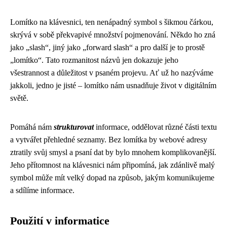
Lomítko na klávesnici, ten nenápadný symbol s šikmou čárkou,
skrývá v sobě překvapivé množství pojmenování. Někdo ho zná
jako „slash“, jiný jako „forward slash“ a pro další je to prostě
„lomítko“. Tato rozmanitost názvů jen dokazuje jeho
všestrannost a důležitost v psaném projevu. Ať už ho nazýváme
jakkoli, jedno je jisté – lomítko nám usnadňuje život v digitálním
světě.
Pomáhá nám
strukturovat
informace, oddělovat různé části textu
a vytvářet přehledné seznamy. Bez lomítka by webové adresy
ztratily svůj smysl a psaní dat by bylo mnohem komplikovanější.
Jeho přítomnost na klávesnici nám připomíná, jak zdánlivě malý
symbol může mít velký dopad na způsob, jakým komunikujeme
a sdílíme informace.
Použití v informatice