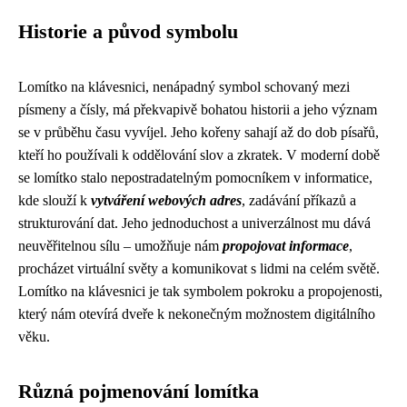
Historie a původ symbolu
Lomítko na klávesnici, nenápadný symbol schovaný mezi
písmeny a čísly, má překvapivě bohatou historii a jeho význam
se v průběhu času vyvíjel. Jeho kořeny sahají až do dob písařů,
kteří ho používali k oddělování slov a zkratek. V moderní době
se lomítko stalo nepostradatelným pomocníkem v informatice,
kde slouží k
vytváření webových adres
, zadávání příkazů a
strukturování dat. Jeho jednoduchost a univerzálnost mu dává
neuvěřitelnou sílu – umožňuje nám
propojovat informace
,
procházet virtuální světy a komunikovat s lidmi na celém světě.
Lomítko na klávesnici je tak symbolem pokroku a propojenosti,
který nám otevírá dveře k nekonečným možnostem digitálního
věku.
Různá pojmenování lomítka