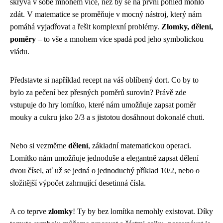
skrývá v sobě mnohem více, než by se na první pohled mohlo
zdát. V matematice se proměňuje v mocný nástroj, který nám
pomáhá vyjadřovat a řešit komplexní problémy.
Zlomky, dělení,
poměry
– to vše a mnohem více spadá pod jeho symbolickou
vládu.
Představte si například recept na váš oblíbený dort. Co by to
bylo za pečení bez přesných poměrů surovin? Právě zde
vstupuje do hry lomítko, které nám umožňuje zapsat poměr
mouky a cukru jako 2/3 a s jistotou dosáhnout dokonalé chuti.
Nebo si vezměme
dělení
, základní matematickou operaci.
Lomítko nám umožňuje jednoduše a elegantně zapsat dělení
dvou čísel, ať už se jedná o jednoduchý příklad 10/2, nebo o
složitější výpočet zahrnující desetinná čísla.
A co teprve
zlomky
! Ty by bez lomítka nemohly existovat. Díky