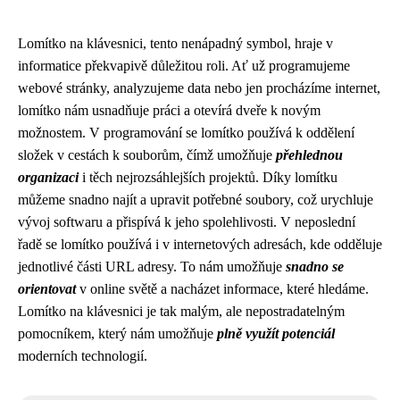
Lomítko na klávesnici, tento nenápadný symbol, hraje v
informatice překvapivě důležitou roli. Ať už programujeme
webové stránky, analyzujeme data nebo jen procházíme internet,
lomítko nám usnadňuje práci a otevírá dveře k novým
možnostem. V programování se lomítko používá k oddělení
složek v cestách k souborům, čímž umožňuje
přehlednou
organizaci
i těch nejrozsáhlejších projektů. Díky lomítku
můžeme snadno najít a upravit potřebné soubory, což urychluje
vývoj softwaru a přispívá k jeho spolehlivosti. V neposlední
řadě se lomítko používá i v internetových adresách, kde odděluje
jednotlivé části URL adresy. To nám umožňuje
snadno se
orientovat
v online světě a nacházet informace, které hledáme.
Lomítko na klávesnici je tak malým, ale nepostradatelným
pomocníkem, který nám umožňuje
plně využít potenciál
moderních technologií.