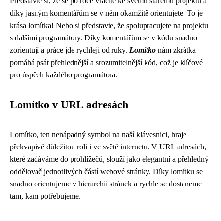
Představte si, že se po roce vracíte ke svému starému projektu a
díky jasným komentářům se v něm okamžitě orientujete. To je
krása lomítka! Nebo si představte, že spolupracujete na projektu
s dalšími programátory. Díky komentářům se v kódu snadno
zorientují a práce jde rychleji od ruky.
Lomítko
nám zkrátka
pomáhá psát přehlednější a srozumitelnější kód, což je klíčové
pro úspěch každého programátora.
Lomítko v URL adresách
Lomítko, ten nenápadný symbol na naší klávesnici, hraje
překvapivě důležitou roli i ve světě internetu. V URL adresách,
které zadáváme do prohlížečů, slouží jako elegantní a přehledný
oddělovač jednotlivých částí webové stránky. Díky lomítku se
snadno orientujeme v hierarchii stránek a rychle se dostaneme
tam, kam potřebujeme.