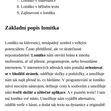
Lomítko v matematice
Lomítko v běžném textu
Zajímavosti o lomítku
Základní popis lomítka
Lomítko na klávesnici, nenápadný symbol s velkým
potenciálem. Často přehlížené, ale ve skutečnosti
nepostradatelné.
Lomítko
nám otevírá bránu k mnoha
možnostem, ať už píšeme, programujeme, nebo brouzdáme
internetem. V internetových adresách nám pomáhá
orientovat
se v bludišti stránek
, odděluje složky a podsložky, a umožňuje
nám tak najít přesně to, co hledáme. V programování se lomítko
stává mocným nástrojem, definuje cesty k souborům a umožňuje
nám
tvořit složité a užitečné aplikace
. A v psaném textu? I tam
má lomítko své místo. Umožňuje nám vyjádřit alternativu,
oddělit verše v básni, a dodat tak textu na dynamice a originalitě.