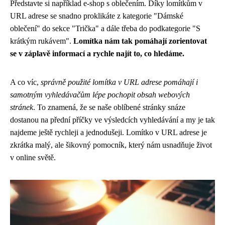
Představte si například e-shop s oblečením. Díky lomítkům v
URL adrese se snadno proklikáte z kategorie "Dámské
oblečení" do sekce "Trička" a dále třeba do podkategorie "S
krátkým rukávem".
Lomítka nám tak pomáhají zorientovat
se v záplavě informací a rychle najít to, co hledáme.
A co víc,
správně použité lomítka v URL adrese pomáhají i
samotným vyhledávačům lépe pochopit obsah webových
stránek
. To znamená, že se naše oblíbené stránky snáze
dostanou na přední příčky ve výsledcích vyhledávání a my je tak
najdeme ještě rychleji a jednodušeji. Lomítko v URL adrese je
zkrátka malý, ale šikovný pomocník, který nám usnadňuje život
v online světě.