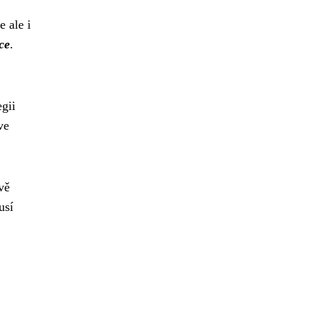
e ale i
ce
.
egii
ve
vě
usí