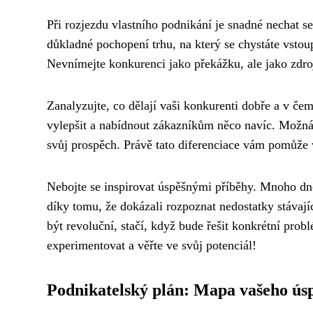
Při rozjezdu vlastního podnikání je snadné nechat se
důkladné pochopení trhu, na který se chystáte vsto
Nevnímejte konkurenci jako překážku, ale jako zdro
Zanalyzujte, co dělají vaši konkurenti dobře a v čem
vylepšit a nabídnout zákazníkům něco navíc. Možná
svůj prospěch. Právě tato diferenciace vám pomůže v
Nebojte se inspirovat úspěšnými příběhy. Mnoho dne
díky tomu, že dokázali rozpoznat nedostatky stávají
být revoluční, stačí, když bude řešit konkrétní prob
experimentovat a věřte ve svůj potenciál!
Podnikatelský plán: Mapa vašeho ús