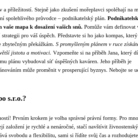
v a příležitostí. Stejně jako zkušení mořeplavci spoléhají na m
ní spolehlivého průvodce – podnikatelský plán.
Podnikatels
m vaše mapa k dosažení vašich snů.
Pomůže vám definovat 
ší strategii pro váš úspěch. Představte si ho jako kompas, který
e zbytečným překážkám.
S promyšleným plánem v ruce získát
ětší jistotu a motivaci.
Vzpomeňte si na příběh Jana, který d
mu plánu vybudoval síť úspěšných kaváren. Jeho příběh je
plánováním může proměnit v prosperující byznys. Nebojte se u
o s.r.o.?
žností! Prvním krokem je volba správné právní formy. Pro mn
ejí založení je rychlé a nenáročné, stačí navštívit živnostensk
á svobodu a flexibilitu, sami si řídíte svůj čas a rozhodujete