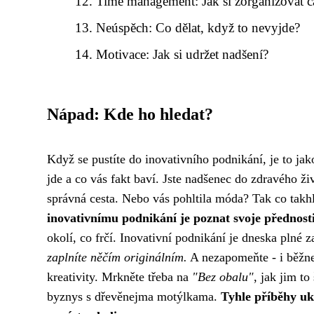
Time management: Jak si zorganizovat č
Neúspěch: Co dělat, když to nevyjde?
Motivace: Jak si udržet nadšení?
Nápad: Kde ho hledat?
Když se pustíte do inovativního podnikání, je to ja
jde a co vás fakt baví. Jste nadšenec do zdravého ži
správná cesta. Nebo vás pohltila móda? Tak co takhl
inovativnímu podnikání je poznat svoje přednosti
okolí, co frčí.
Inovativní podnikání
je dneska plné z
zaplníte něčím originálním.
A nezapomeňte - i běžnej
kreativity. Mrkněte třeba na
"Bez obalu"
, jak jim t
byznys s dřevěnejma motýlkama.
Tyhle příběhy uk