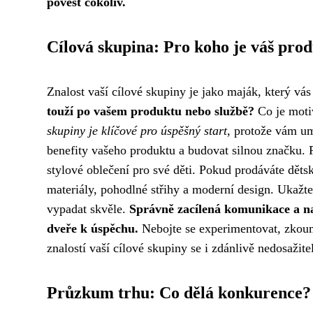
povést cokoliv.
Cílová skupina: Pro koho je váš pro
Znalost vaší cílové skupiny je jako maják, který vá
touží po vašem produktu nebo službě?
Co je moti
skupiny je klíčové pro úspěšný start
, protože vám u
benefity vašeho produktu a budovat silnou značku. 
stylové oblečení pro své děti. Pokud prodáváte dětské
materiály, pohodlné střihy a moderní design. Ukažte 
vypadat skvěle.
Správně zacílená komunikace a na
dveře k úspěchu.
Nebojte se experimentovat, zkouma
znalostí vaší cílové skupiny se i zdánlivě nedosažitel
Průzkum trhu: Co dělá konkurence?