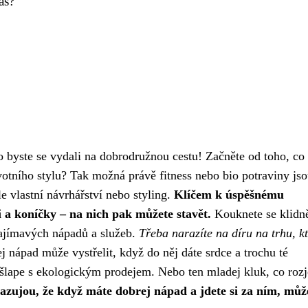
as?
ko byste se vydali na dobrodružnou cestu! Začněte od toho, c
votního stylu? Tak možná právě fitness nebo bio potraviny jso
e vlastní návrhářství nebo styling.
Klíčem k úspěšnému
 a koníčky – na nich pak můžete stavět.
Kouknete se klidně
ajímavých nápadů a služeb.
Třeba narazíte na díru na trhu, k
 nápad může vystřelit, když do něj dáte srdce a trochu té
o šlape s ekologickým prodejem. Nebo ten mladej kluk, co rozj
azujou, že když máte dobrej nápad a jdete si za ním, můž