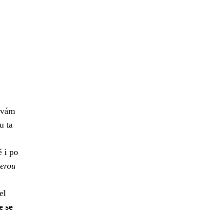
o vám
u ta
 i po
terou
el
e se