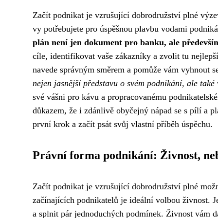
Začít podnikat je vzrušující dobrodružství plné výze
vy potřebujete pro úspěšnou plavbu vodami podniká
plán není jen dokument pro banku, ale předevší
cíle, identifikovat vaše zákazníky a zvolit tu nejlep
navede správným směrem a pomůže vám vyhnout s
nejen jasnější představu o svém podnikání, ale také v
své vášni pro kávu a propracovanému podnikatelské
důkazem, že i zdánlivě obyčejný nápad se s pílí a 
první krok a začít psát svůj vlastní příběh úspěchu.
Právní forma podnikání: Živnost, neb
Začít podnikat je vzrušující dobrodružství plné mo
začínajících podnikatelů je ideální volbou živnost. J
a splnit pár jednoduchých podmínek. Živnost vám dáv