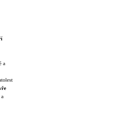
ří
é a
tolest
vře
 a