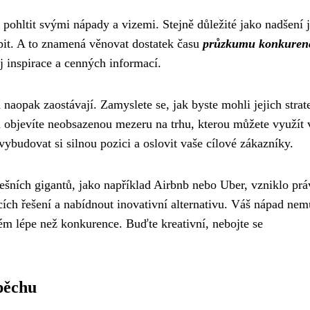
 pohltit svými nápady a vizemi. Stejně důležité jako nadšení j
upit. A to znamená věnovat dostatek času
průzkumu konkuren
j inspirace a cenných informací.
 naopak zaostávají. Zamyslete se, jak byste mohli jejich strat
 objevíte neobsazenou mezeru na trhu, kterou můžete využít 
ybudovat si silnou pozici a oslovit vaše cílové zákazníky.
šních gigantů, jako například Airbnb nebo Uber, vzniklo prá
cích řešení a nabídnout inovativní alternativu. Váš nápad nem
lém lépe než konkurence. Buďte kreativní, nebojte se
pěchu