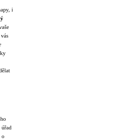
apy, i
ký
vaše
 vás
e
íky
dělat
oho
ý úřad
 o