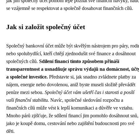
jak jim společný účet pomohl lépe poznat své finanční návyky, nauč
se vzájemně se respektovat a společně dosahovat finančních cílů.
Jak si založit společný účet
Společný bankovní účet může být skvělým nástrojem pro páry, rodi
nebo spolubydlící, kteří chtějí zjednodušit své finance a dosáhnout
společných cílů.
Sdílení financí tímto způsobem přináší
transparentnost a usnadňuje správu výdajů na domácnost, účt
a společné investice.
Představte si, jak snadno zvládnete platby za
nájem, energie nebo dovolenou, aniž byste museli složitě převádět
peníze mezi sebou.
Společný účet vám ušetří čas i starosti a posílí
vaši finanční stabilitu.
Navíc, společné sledování rozpočtu a
finančních cílů může vést k lepší komunikaci a důvěře ve vztahu.
Mnoho párů zjišťuje, že sdílení financí jim pomohlo dosáhnout snů,
jako je koupě domu, cestování nebo zajištění budoucnosti pro své
děti.