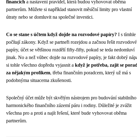
financích
a nastavení pravidel, která budou vyhovovat oběma
partnerům. Můžete si například stanovit měsíční limity pro vlastní
útraty nebo se domluvit na společné investici.
Co se stane s účtem když dojde na rozvodové papíry?
I s tímhle
počítají zákony. Když se partneři rozejdou a začnou řešit
rozvodové
papíry
, účet se většinou rozdělí fifty-fifty, pokud se teda nedomluví
jinak. No a než vůbec dojde na rozvodové papíry, je fakt dobrý náp
si tohle všechno dopředu vyjasnit a
když je potřeba, zajít se porad
za nějakým profíkem
, třeba finančním poradcem, který už má s
podobnýma situacema zkušenosti.
Společný účet může být skvělým nástrojem pro budování stabilního
harmonického finančního zázemí páru i rodiny. Důležité je zvážit
všechna pro a proti a najít řešení, které bude vyhovovat oběma
partnerům.