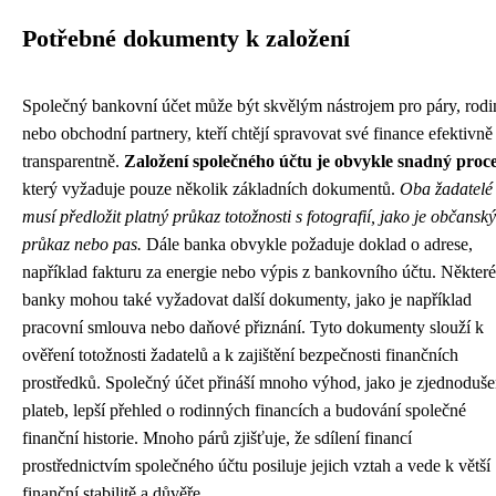
Potřebné dokumenty k založení
Společný bankovní účet může být skvělým nástrojem pro páry, rodi
nebo obchodní partnery, kteří chtějí spravovat své finance efektivně
transparentně.
Založení společného účtu je obvykle snadný proc
který vyžaduje pouze několik základních dokumentů.
Oba žadatelé
musí předložit platný průkaz totožnosti s fotografií, jako je občanský
průkaz nebo pas.
Dále banka obvykle požaduje doklad o adrese,
například fakturu za energie nebo výpis z bankovního účtu. Některé
banky mohou také vyžadovat další dokumenty, jako je například
pracovní smlouva nebo daňové přiznání. Tyto dokumenty slouží k
ověření totožnosti žadatelů a k zajištění bezpečnosti finančních
prostředků. Společný účet přináší mnoho výhod, jako je zjednoduše
plateb, lepší přehled o rodinných financích a budování společné
finanční historie. Mnoho párů zjišťuje, že sdílení financí
prostřednictvím společného účtu posiluje jejich vztah a vede k větší
finanční stabilitě a důvěře.