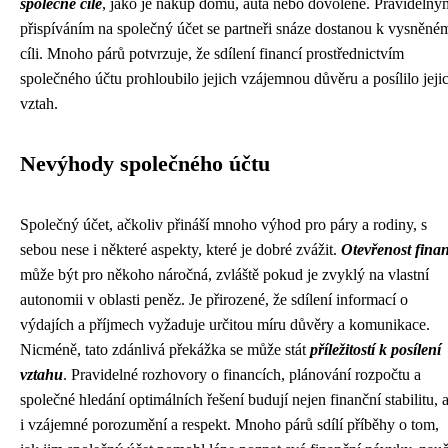
společné cíle
, jako je nákup domu, auta nebo dovolené. Pravidelný
přispíváním na společný účet se partneři snáze dostanou k vysněné
cíli. Mnoho párů potvrzuje, že sdílení financí prostřednictvím
společného účtu prohloubilo jejich vzájemnou důvěru a posílilo jeji
vztah.
Nevýhody společného účtu
Společný účet, ačkoliv přináší mnoho výhod pro páry a rodiny, s
sebou nese i některé aspekty, které je dobré zvážit.
Otevřenost finan
může být pro někoho náročná, zvláště pokud je zvyklý na vlastní
autonomii v oblasti peněz. Je přirozené, že sdílení informací o
výdajích a příjmech vyžaduje určitou míru důvěry a komunikace.
Nicméně, tato zdánlivá překážka se může stát
příležitostí k posílení
vztahu
. Pravidelné rozhovory o financích, plánování rozpočtu a
společné hledání optimálních řešení budují nejen finanční stabilitu, a
i vzájemné porozumění a respekt. Mnoho párů sdílí příběhy o tom,