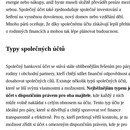
energie nebo nákupy, aniž byste museli složitě převádět peníze mezi
sebou. Společný účet také zjednodušuje společné investování a
šetření na vysněnou dovolenou, nový domov nebo vzdělání dětí.
Mnoho párů oceňuje, že díky společnému účtu získávají lepší přehl
o rodinných financích a mohou tak lépe plánovat budoucnost.
Typy společných účtů
Společný bankovní účet se stává stále oblíbenějším řešením pro páry
rodiny i obchodní partnery, kteří chtějí sdílet finanční odpovědnost 
dosahovat společných cílů. Existuje několik typů společných účtů,
které se liší svými vlastnostmi a možnostmi.
Nejběžnějším typem j
účet s dispozičním právem pro oba majitele
, kde každý z nich
může volně nakládat s celým obnosem na účtu. Tento typ účtu je
ideální pro páry, které si důvěřují a chtějí spravovat své finance
transparentně a efektivně. Pro ty, kteří preferují větší kontrolu, je tu
možnost zřídit si účet s omezeným dispozičním právem, kde je pro