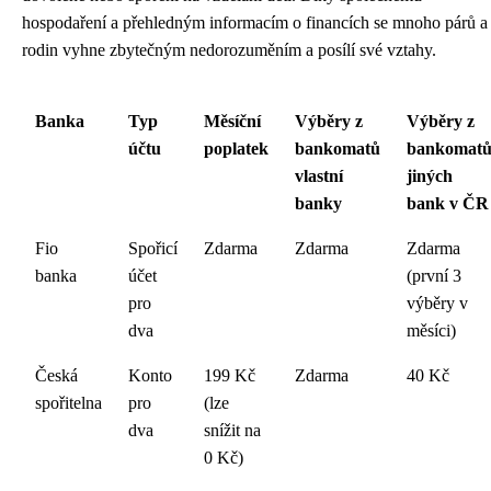
hospodaření a přehledným informacím o financích se mnoho párů a
rodin vyhne zbytečným nedorozuměním a posílí své vztahy.
Banka
Typ
Měsíční
Výběry z
Výběry z
účtu
poplatek
bankomatů
bankomat
vlastní
jiných
banky
bank v ČR
Fio
Spořicí
Zdarma
Zdarma
Zdarma
banka
účet
(první 3
pro
výběry v
dva
měsíci)
Česká
Konto
199 Kč
Zdarma
40 Kč
spořitelna
pro
(lze
dva
snížit na
0 Kč)