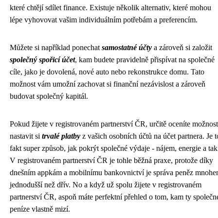
které chtějí sdílet finance. Existuje několik alternativ, které mohou
lépe vyhovovat vašim individuálním potřebám a preferencím.
Můžete si například ponechat
samostatné účty
a zároveň si založit
společný spořicí účet
, kam budete pravidelně přispívat na společné
cíle, jako je dovolená, nové auto nebo rekonstrukce domu. Tato
možnost vám umožní zachovat si finanční nezávislost a zároveň
budovat společný kapitál.
Pokud žijete v
registrovaném partnerství ČR
, určitě oceníte možnost
nastavit si
trvalé platby
z vašich osobních účtů na účet partnera. Je t
fakt super způsob, jak pokrýt společné výdaje - nájem, energie a tak
V registrovaném partnerství ČR je tohle běžná praxe, protože díky
dnešním appkám a mobilnímu bankovnictví je správa peněz mnoh
jednodušší než dřív. No a když už spolu žijete v registrovaném
partnerství ČR, aspoň máte perfektní přehled o tom, kam ty společn
peníze vlastně mizí.