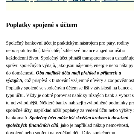
Poplatky spojené s účtem
Společný bankovní účet je praktickým nástrojem pro páry, rodiny
nebo spolubydlící, kteří chtějí sdílet své finance a zjednodušit si
každodenní život. Společný účet přináší transparentnost a usnadňuj
správu společných výdajů, jako jsou nájemné, energie nebo nákupy
do domácnosti.
Oba majitelé účtu mají přehled o příjmech a
výdajích
, což přispívá k budování vzájemné důvěry a zodpovědnost
Poplatky spojené se společným účtem se liší v závislosti na bance a
typu účtu. Vždy je dobré porovnat nabídky různých bank a vybrat s
tu nejvýhodnější. Některé banky nabízejí zvýhodněné podmínky pr
společné účty, například nižší poplatky za vedení účtu nebo výběry 
bankomatů.
Společný účet může být skvělým krokem k dosažení
společných finančních cílů
, jako je například nákup nemovitosti,
dovolené nebo spoření na vzdělání dětí. Díky společnému