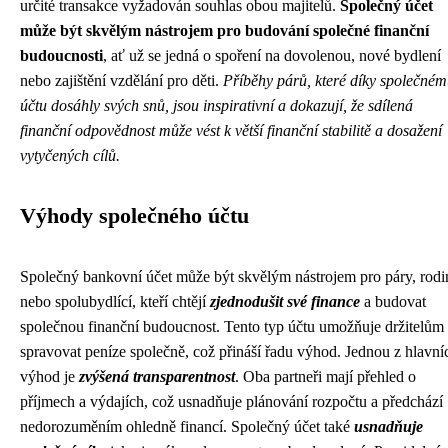
určité transakce vyžadován souhlas obou majitelů.
Společný účet
může být skvělým nástrojem pro budování společné finanční
budoucnosti
, ať už se jedná o spoření na dovolenou, nové bydlení
nebo zajištění vzdělání pro děti.
Příběhy párů, které díky společné
účtu dosáhly svých snů, jsou inspirativní a dokazují, že sdílená
finanční odpovědnost může vést k větší finanční stabilitě a dosažení
vytyčených cílů.
Výhody společného účtu
Společný bankovní účet může být skvělým nástrojem pro páry, rodi
nebo spolubydlící, kteří chtějí
zjednodušit své finance
a budovat
společnou finanční budoucnost. Tento typ účtu umožňuje držitelům
spravovat peníze společně, což přináší řadu výhod. Jednou z hlavní
výhod je
zvýšená transparentnost
. Oba partneři mají přehled o
příjmech a výdajích, což usnadňuje plánování rozpočtu a předchází
nedorozuměním ohledně financí. Společný účet také
usnadňuje