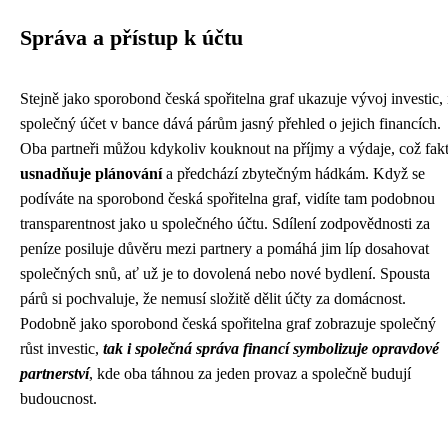
Správa a přístup k účtu
Stejně jako sporobond česká spořitelna graf ukazuje vývoj investic, 
společný účet v bance dává párům jasný přehled o jejich financích.
Oba partneři můžou kdykoliv kouknout na příjmy a výdaje, což fak
usnadňuje plánování
a předchází zbytečným hádkám. Když se
podíváte na
sporobond česká spořitelna graf
, vidíte tam podobnou
transparentnost jako u společného účtu. Sdílení zodpovědnosti za
peníze posiluje důvěru mezi partnery a pomáhá jim líp dosahovat
společných snů, ať už je to dovolená nebo nové bydlení. Spousta
párů si pochvaluje, že nemusí složitě dělit účty za domácnost.
Podobně jako sporobond česká spořitelna graf zobrazuje společný
růst investic,
tak i společná správa financí symbolizuje opravdové
partnerství
, kde oba táhnou za jeden provaz a společně budují
budoucnost.