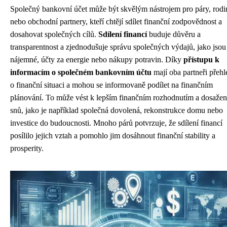
Společný bankovní účet může být skvělým nástrojem pro páry, rodi
nebo obchodní partnery, kteří chtějí sdílet finanční zodpovědnost a
dosahovat společných cílů.
Sdílení financí
buduje důvěru a
transparentnost a zjednodušuje správu společných výdajů, jako jsou
nájemné, účty za energie nebo nákupy potravin. Díky
přístupu k
informacím o společném bankovním účtu
mají oba partneři přehl
o finanční situaci a mohou se informovaně podílet na finančním
plánování. To může vést k lepším finančním rozhodnutím a dosažen
snů, jako je například společná dovolená, rekonstrukce domu nebo
investice do budoucnosti. Mnoho párů potvrzuje, že sdílení financí
posílilo jejich vztah a pomohlo jim dosáhnout finanční stability a
prosperity.