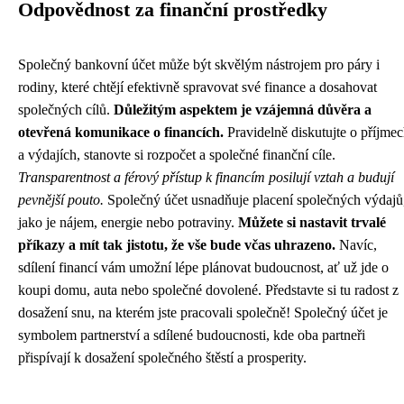
Odpovědnost za finanční prostředky
Společný bankovní účet může být skvělým nástrojem pro páry i
rodiny, které chtějí efektivně spravovat své finance a dosahovat
společných cílů.
Důležitým aspektem je vzájemná důvěra a
otevřená komunikace o financích.
Pravidelně diskutujte o příjme
a výdajích, stanovte si rozpočet a společné finanční cíle.
Transparentnost a férový přístup k financím posilují vztah a budují
pevnější pouto.
Společný účet usnadňuje placení společných výdajů
jako je nájem, energie nebo potraviny.
Můžete si nastavit trvalé
příkazy a mít tak jistotu, že vše bude včas uhrazeno.
Navíc,
sdílení financí vám umožní lépe plánovat budoucnost, ať už jde o
koupi domu, auta nebo společné dovolené. Představte si tu radost z
dosažení snu, na kterém jste pracovali společně! Společný účet je
symbolem partnerství a sdílené budoucnosti, kde oba partneři
přispívají k dosažení společného štěstí a prosperity.