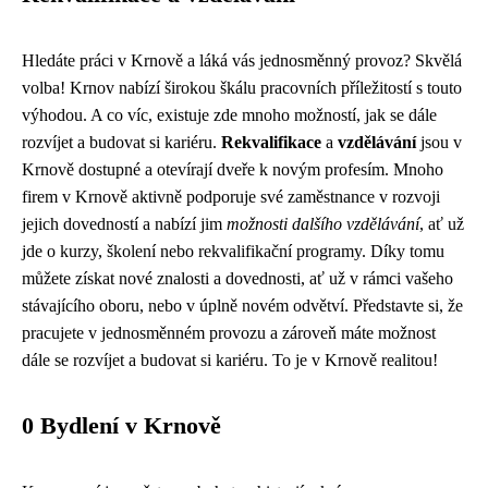
Hledáte práci v Krnově a láká vás jednosměnný provoz? Skvělá
volba! Krnov nabízí širokou škálu pracovních příležitostí s touto
výhodou. A co víc, existuje zde mnoho možností, jak se dále
rozvíjet a budovat si kariéru.
Rekvalifikace
a
vzdělávání
jsou v
Krnově dostupné a otevírají dveře k novým profesím. Mnoho
firem v Krnově aktivně podporuje své zaměstnance v rozvoji
jejich dovedností a nabízí jim
možnosti dalšího vzdělávání
, ať už
jde o kurzy, školení nebo rekvalifikační programy. Díky tomu
můžete získat nové znalosti a dovednosti, ať už v rámci vašeho
stávajícího oboru, nebo v úplně novém odvětví. Představte si, že
pracujete v jednosměnném provozu a zároveň máte možnost
dále se rozvíjet a budovat si kariéru. To je v Krnově realitou!
0 Bydlení v Krnově