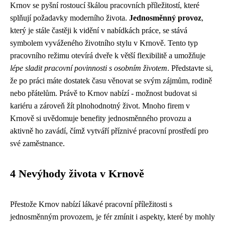
Krnov se pyšní rostoucí škálou pracovních příležitostí, které
splňují požadavky moderního života.
Jednosměnný provoz
,
který je stále častěji k vidění v nabídkách práce, se stává
symbolem vyváženého životního stylu v Krnově. Tento typ
pracovního režimu otevírá dveře k větší flexibilitě a umožňuje
lépe sladit pracovní povinnosti s osobním životem
. Představte si,
že po práci máte dostatek času věnovat se svým zájmům, rodině
nebo přátelům. Právě to Krnov nabízí - možnost budovat si
kariéru a zároveň žít plnohodnotný život. Mnoho firem v
Krnově si uvědomuje benefity jednosměnného provozu a
aktivně ho zavádí, čímž vytváří příznivé pracovní prostředí pro
své zaměstnance.
4 Nevýhody života v Krnově
Přestože Krnov nabízí lákavé pracovní příležitosti s
jednosměnným provozem, je fér zmínit i aspekty, které by mohly