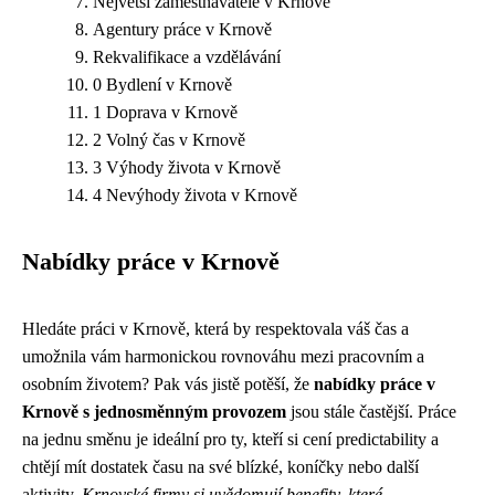
Největší zaměstnavatelé v Krnově
Agentury práce v Krnově
Rekvalifikace a vzdělávání
0 Bydlení v Krnově
1 Doprava v Krnově
2 Volný čas v Krnově
3 Výhody života v Krnově
4 Nevýhody života v Krnově
Nabídky práce v Krnově
Hledáte práci v Krnově, která by respektovala váš čas a
umožnila vám harmonickou rovnováhu mezi pracovním a
osobním životem? Pak vás jistě potěší, že
nabídky práce v
Krnově s jednosměnným provozem
jsou stále častější. Práce
na jednu směnu je ideální pro ty, kteří si cení predictability a
chtějí mít dostatek času na své blízké, koníčky nebo další
aktivity.
Krnovské firmy si uvědomují benefity, které