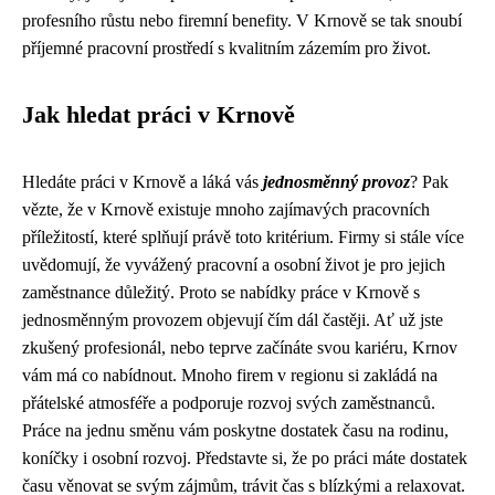
profesního růstu nebo firemní benefity. V Krnově se tak snoubí
příjemné pracovní prostředí s kvalitním zázemím pro život.
Jak hledat práci v Krnově
Hledáte práci v Krnově a láká vás
jednosměnný provoz
? Pak
vězte, že v Krnově existuje mnoho zajímavých pracovních
příležitostí, které splňují právě toto kritérium. Firmy si stále více
uvědomují, že vyvážený pracovní a osobní život je pro jejich
zaměstnance důležitý. Proto se nabídky práce v Krnově s
jednosměnným provozem objevují čím dál častěji. Ať už jste
zkušený profesionál, nebo teprve začínáte svou kariéru, Krnov
vám má co nabídnout. Mnoho firem v regionu si zakládá na
přátelské atmosféře a podporuje rozvoj svých zaměstnanců.
Práce na jednu směnu vám poskytne dostatek času na rodinu,
koníčky i osobní rozvoj. Představte si, že po práci máte dostatek
času věnovat se svým zájmům, trávit čas s blízkými a relaxovat.