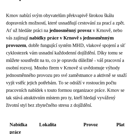
Krnov nabízí svým obyvatelům překvapivě širokou škálu
dopravních možností, které usnadňují cestování za prací a zpět.
Ať už hledáte práci na
jednosměnný provoz
v Krnově, nebo
vás zajímají
nabídky práce v Krnově s jednosměnným
provozem
, dobře fungující systém MHD, vlakové spojení a síť
cyklostezek vám usnadní každodenní dojíždění. Díky tomu se
můžete soustředit na to, co je opravdu důležité - váš pracovní a
osobní rozvoj. Mnoho firem v Krnově si uvědomuje výhody
jednosměnného provozu pro své zaměstnance a aktivně se snaží
vyjít vstříc jejich potřebám. To se odráží v rostoucím počtu
pracovních nabídek s touto formou organizace práce. Krnov se
tak stává atraktivním místem pro ty, kteří hledají vyvážený
životní styl bez zbytečného stresu z dojíždění.
Nabídka
Lokalita
Provoz
Plat
práce