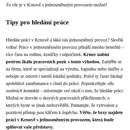
To vše je v Krnově s jednosměnným provozem možné!
Tipy pro hledání práce
Hledáte práci v Krnově a láká vás jednosměnný provoz? Skvělá
volba! Práce v jednosměnném provozu přináší mnoho benefitů –
více času na rodinu, koníčky i odpočinek.
Krnov nabízí
pestrou škálu pracovních pozic s touto výhodou.
Zaměřte se
na firmy, které se specializují na výrobu, logistiku nebo služby a
nebojte se oslovit i menší lokální podniky. Právě ty často hledají
spolehlivé zaměstnance s chutí do práce.
Nepodceňujte sílu
osobních kontaktů
– informujte své okolí o tom, že hledáte práci.
Možná se dozvíte o skrytých pracovních příležitostech, o
kterých byste se jinak nedozvěděli. Pamatujte, že vytrvalost a
pozitivní přístup jsou klíčem k úspěchu.
Věřte, že brzy najdete
práci v Krnově s jednosměnným provozem, která bude
splňovat vaše představy.