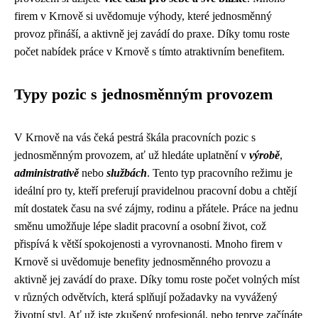
firem v Krnově si uvědomuje výhody, které jednosměnný
provoz přináší, a aktivně jej zavádí do praxe. Díky tomu roste
počet nabídek práce v Krnově s tímto atraktivním benefitem.
Typy pozic s jednosměnným provozem
V Krnově na vás čeká pestrá škála pracovních pozic s
jednosměnným provozem, ať už hledáte uplatnění v
výrobě
,
administrativě
nebo
službách
. Tento typ pracovního režimu je
ideální pro ty, kteří preferují pravidelnou pracovní dobu a chtějí
mít dostatek času na své zájmy, rodinu a přátele. Práce na jednu
směnu umožňuje lépe sladit pracovní a osobní život, což
přispívá k větší spokojenosti a vyrovnanosti. Mnoho firem v
Krnově si uvědomuje benefity jednosměnného provozu a
aktivně jej zavádí do praxe. Díky tomu roste počet volných míst
v různých odvětvích, která splňují požadavky na vyvážený
životní styl. Ať už jste zkušený profesionál, nebo teprve začínáte