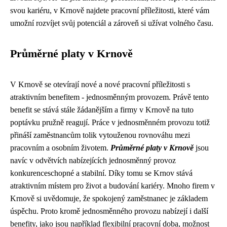
svou kariéru, v Krnově najdete pracovní příležitosti, které vám
umožní rozvíjet svůj potenciál a zároveň si užívat volného času.
Průměrné platy v Krnově
V Krnově se otevírají nové a nové pracovní příležitosti s
atraktivním benefitem - jednosměnným provozem. Právě tento
benefit se stává stále žádanějším a firmy v Krnově na tuto
poptávku pružně reagují. Práce v jednosměnném provozu totiž
přináší zaměstnancům tolik vytouženou rovnováhu mezi
pracovním a osobním životem.
Průměrné platy v Krnově
jsou
navíc v odvětvích nabízejících jednosměnný provoz
konkurenceschopné a stabilní. Díky tomu se Krnov stává
atraktivním místem pro život a budování kariéry. Mnoho firem v
Krnově si uvědomuje, že spokojený zaměstnanec je základem
úspěchu. Proto kromě jednosměnného provozu nabízejí i další
benefity, jako jsou například flexibilní pracovní doba, možnost