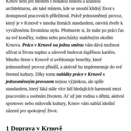
Krnov není jen městem s bohatou historií a krásnou
architekturou, ale také místem, kde se snoubí klidný život s
dostupností pracovních příležitostí. Právě jednosměnný provoz,
který je v Krnově v mnoha firmách standardem, otevírá dveře k
vyváženému životnímu stylu. Představte si, že máte po práci čas
na své koníčky, rodinu nebo procházky malebným okolím
Krnova.
Práce v Krnově na jednu směnu
vám dává možnost
užívat si života naplno a zároveň budovat úspěšnou kariéru.
Mnoho firem v Krnově si uvědomuje benefity, které
jednosměnný provoz přináší, a aktivně ho implementuje do své
firemní kultury. Díky tomu
nabídky práce v Krnově s
jednosměnným provozem
nejsou výjimkou, ale spíše
standardem, který láká stále více lidí hledajících harmonii mezi
pracovním a osobním životem. Ať už jste rodina s dětmi, aktivní
sportovec nebo milovník kultury, Krnov vám nabízí ideální
zázemí pro spokojený život.
1 Doprava v Krnově