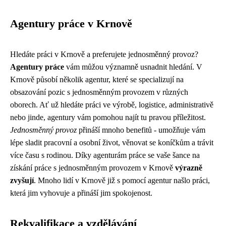
Agentury práce v Krnově
Hledáte práci v Krnově a preferujete jednosměnný provoz?
Agentury práce
vám můžou významně usnadnit hledání. V
Krnově působí několik agentur, které se specializují na
obsazování pozic s jednosměnným provozem v různých
oborech. Ať už hledáte práci ve výrobě, logistice, administrativě
nebo jinde, agentury vám pomohou najít tu pravou příležitost.
Jednosměnný provoz
přináší mnoho benefitů - umožňuje vám
lépe sladit pracovní a osobní život, věnovat se koníčkům a trávit
více času s rodinou. Díky agenturám práce se vaše šance na
získání práce s jednosměnným provozem v Krnově
výrazně
zvyšují
. Mnoho lidí v Krnově již s pomocí agentur našlo práci,
která jim vyhovuje a přináší jim spokojenost.
Rekvalifikace a vzdělávání