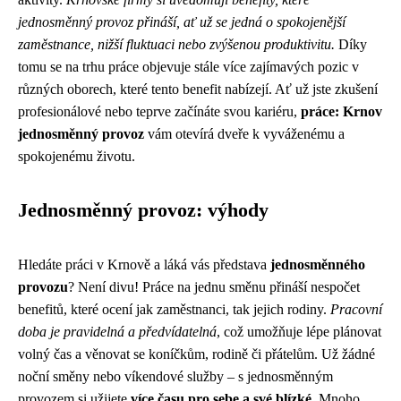
jednosměnný provoz přináší, ať už se jedná o spokojenější
zaměstnance, nižší fluktuaci nebo zvýšenou produktivitu.
Díky
tomu se na trhu práce objevuje stále více zajímavých pozic v
různých oborech, které tento benefit nabízejí. Ať už jste zkušení
profesionálové nebo teprve začínáte svou kariéru,
práce: Krnov
jednosměnný provoz
vám otevírá dveře k vyváženému a
spokojenému životu.
Jednosměnný provoz: výhody
Hledáte práci v Krnově a láká vás představa
jednosměnného
provozu
? Není divu! Práce na jednu směnu přináší nespočet
benefitů, které ocení jak zaměstnanci, tak jejich rodiny.
Pracovní
doba je pravidelná a předvídatelná
, což umožňuje lépe plánovat
volný čas a věnovat se koníčkům, rodině či přátelům. Už žádné
noční směny nebo víkendové služby – s jednosměnným
provozem si užijete
více času pro sebe a své blízké
. Mnoho