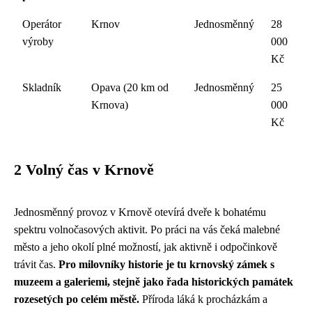
Operátor
Krnov
Jednosměnný
28
výroby
000
Kč
Skladník
Opava (20 km od
Jednosměnný
25
Krnova)
000
Kč
2 Volný čas v Krnově
Jednosměnný provoz v Krnově otevírá dveře k bohatému
spektru volnočasových aktivit. Po práci na vás čeká malebné
město a jeho okolí plné možností, jak aktivně i odpočinkově
trávit čas.
Pro milovníky historie je tu krnovský zámek s
muzeem a galeriemi, stejně jako řada historických památek
rozesetých po celém městě.
Příroda láká k procházkám a