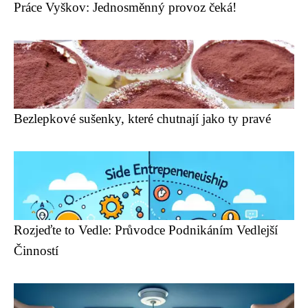
Práce Vyškov: Jednosměnný provoz čeká!
Bezlepkové sušenky, které chutnají jako ty pravé
Rozjeďte to Vedle: Průvodce Podnikáním Vedlejší
Činností