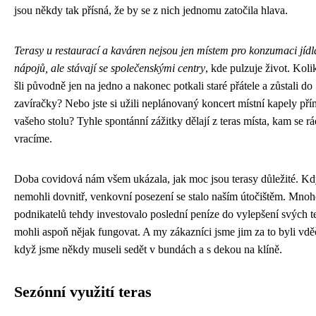
jsou někdy tak přísná, že by se z nich jednomu zatočila hlava.
Terasy u restaurací a kaváren nejsou jen místem pro konzumaci jídl
nápojů, ale stávají se společenskými centry
, kde pulzuje život. Kolik
šli původně jen na jedno a nakonec potkali staré přátele a zůstali do
zavíračky? Nebo jste si užili neplánovaný koncert místní kapely př
vašeho stolu? Tyhle spontánní zážitky dělají z teras místa, kam se rá
vracíme.
Doba covidová nám všem ukázala, jak moc jsou terasy důležité. K
nemohli dovnitř, venkovní posezení se stalo naším útočištěm. Mno
podnikatelů tehdy investovalo poslední peníze do vylepšení svých t
mohli aspoň nějak fungovat. A my zákazníci jsme jim za to byli vděč
když jsme někdy museli sedět v bundách a s dekou na klíně.
Sezónní využití teras