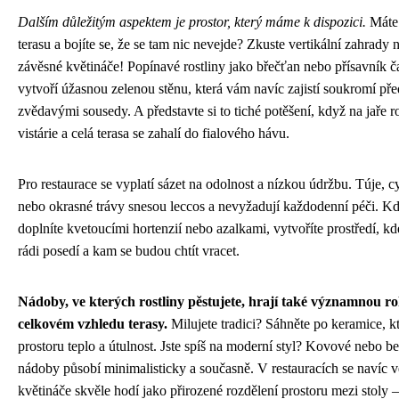
Dalším důležitým aspektem je prostor, který máme k dispozici.
Máte
terasu a bojíte se, že se tam nic nevejde? Zkuste vertikální zahrady 
závěsné květináče! Popínavé rostliny jako břečťan nebo přísavník 
vytvoří úžasnou zelenou stěnu, která vám navíc zajistí soukromí pře
zvědavými sousedy. A představte si to tiché potěšení, když na jaře r
vistárie a celá terasa se zahalí do fialového hávu.
Pro restaurace se vyplatí sázet na odolnost a nízkou údržbu. Túje, c
nebo okrasné trávy snesou leccos a nevyžadují každodenní péči. Kd
doplníte kvetoucími hortenzií nebo azalkami, vytvoříte prostředí, kd
rádi posedí a kam se budou chtít vracet.
Nádoby, ve kterých rostliny pěstujete, hrají také významnou rol
celkovém vzhledu terasy.
Milujete tradici? Sáhněte po keramice, k
prostoru teplo a útulnost. Jste spíš na moderní styl? Kovové nebo b
nádoby působí minimalisticky a současně. V restauracích se navíc v
květináče skvěle hodí jako přirozené rozdělení prostoru mezi stoly –