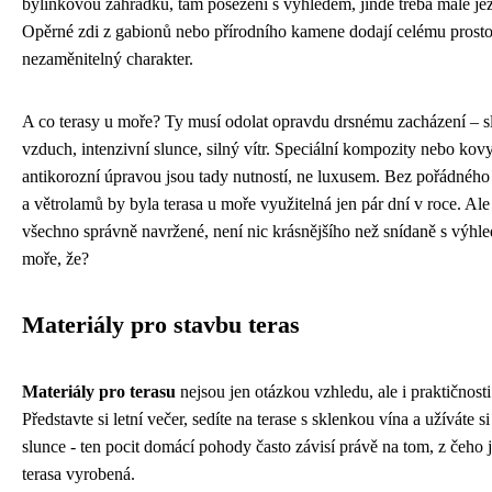
bylinkovou zahrádku, tam posezení s výhledem, jinde třeba malé jez
Opěrné zdi z gabionů nebo přírodního kamene dodají celému prost
nezaměnitelný charakter.
A co terasy u moře? Ty musí odolat opravdu drsnému zacházení – s
vzduch, intenzivní slunce, silný vítr. Speciální kompozity nebo kovy
antikorozní úpravou jsou tady nutností, ne luxusem. Bez pořádného 
a větrolamů by byla terasa u moře využitelná jen pár dní v roce. Ale
všechno správně navržené, není nic krásnějšího než snídaně s výhl
moře, že?
Materiály pro stavbu teras
Materiály pro terasu
nejsou jen otázkou vzhledu, ale i praktičnosti
Představte si letní večer, sedíte na terase s sklenkou vína a užíváte s
slunce - ten pocit domácí pohody často závisí právě na tom, z čeho 
terasa vyrobená.