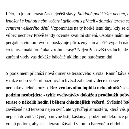
Léto, to je pro terasu čas největší slávy.
Snídaně pod širým nebem, 
lenošení s knihou nebo večerní grilování s přáteli - domácí terasa s
centrem veškerého dění.
Vzpomínáte na ty horké letní dny, kdy se d
vůbec nechce? Právě tehdy oceníte kvalitní stínění. Osobně mám ne
pergolu s vinnou révou - poskytuje přirozený stín a ještě vypadá ná
co teprve malá fontánka v rohu terasy? Nejen že osvěží vzduch, ale
zurčení vody vás dokáže báječně uklidnit po náročném dni.
S podzimem přichází nová dimenze terasového života. Ranní káva 
v mlze nebo večerní pozorování hvězd zabaleni v dece má své
neopakovatelné kouzlo.
Bez venkovního topidla nebo ohniště se 
podzim neobejdete - tyhle vychytávky dokážou prodloužit poby
terase o několik hodin i během chladnějších večerů.
Světelné řet
zavěšené nad terasou nejen svítí, ale vytvářejí atmosféru, která vás p
nepustí dovnitř. Dýně, barevné listí, kaštany - podzimní dekorace p
volají po tom, abyste si terasu užívali i v tomto barevném období.