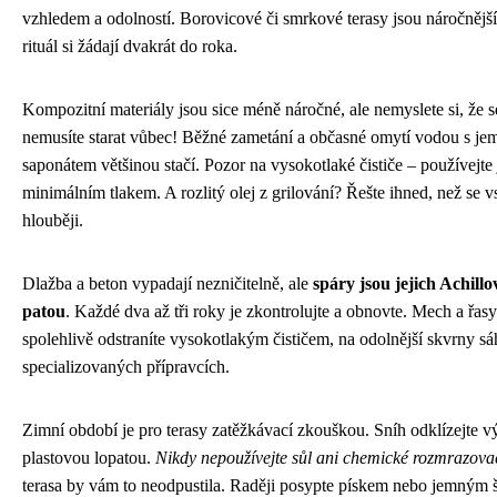
vzhledem a odolností. Borovicové či smrkové terasy jsou náročnější
rituál si žádají dvakrát do roka.
Kompozitní materiály jsou sice méně náročné, ale nemyslete si, že s
nemusíte starat vůbec! Běžné zametání a občasné omytí vodou s j
saponátem většinou stačí. Pozor na vysokotlaké čističe – používejte 
minimálním tlakem. A rozlitý olej z grilování? Řešte ihned, než se 
hlouběji.
Dlažba a beton vypadají nezničitelně, ale
spáry jsou jejich Achill
patou
. Každé dva až tři roky je zkontrolujte a obnovte. Mech a řasy
spolehlivě odstraníte vysokotlakým čističem, na odolnější skvrny sá
specializovaných přípravcích.
Zimní období je pro terasy zatěžkávací zkouškou. Sníh odklízejte 
plastovou lopatou.
Nikdy nepoužívejte sůl ani chemické rozmrazova
terasa by vám to neodpustila. Raději posypte pískem nebo jemným 