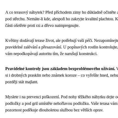
A co terasový nábytek? Před příchodem zimy ho důkladně očistěte a
pod střechu. Nemáte-li kde, alespoň ho zakryjte kvalitní plachtou.
části ošetřete proti rzi a dřevo naimpregnujte.
Květiny dodávají terase život, ale potřebují vaši péči. Nezapomínejt
pravidelné zalévání a přesazování. U popínavých rostlin kontrolujte, 
vám nepodkopávají autoritu tím, že narušují konstrukci.
Pravidelné kontroly jsou základem bezproblémového užívání.
V
si i drobných prasklin nebo známek koroze – co vyřešíte hned, neb
později stát majlant.
Myslete i na prevenci poškození. Pod nohy těžkého nábytku dejte 
podložky a pod gril umístěte nehořlavou podložku. Vaše terasa vám 
pozornost poděkuje dlouholetou službou bez větších oprav.