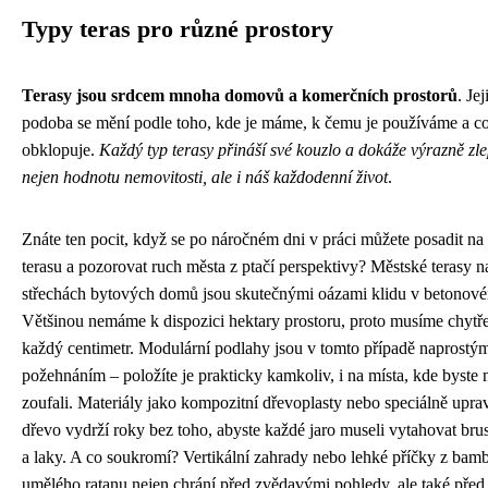
Typy teras pro různé prostory
Terasy jsou srdcem mnoha domovů a komerčních prostorů
. Jej
podoba se mění podle toho, kde je máme, k čemu je používáme a c
obklopuje.
Každý typ terasy přináší své kouzlo a dokáže výrazně zle
nejen hodnotu nemovitosti, ale i náš každodenní život
.
Znáte ten pocit, když se po náročném dni v práci můžete posadit na 
terasu a pozorovat ruch města z ptačí perspektivy? Městské terasy n
střechách bytových domů jsou skutečnými oázami klidu v betonov
Většinou nemáme k dispozici hektary prostoru, proto musíme chytře
každý centimetr. Modulární podlahy jsou v tomto případě naprostý
požehnáním – položíte je prakticky kamkoliv, i na místa, kde byste
zoufali. Materiály jako kompozitní dřevoplasty nebo speciálně upra
dřevo vydrží roky bez toho, abyste každé jaro museli vytahovat bru
a laky. A co soukromí? Vertikální zahrady nebo lehké příčky z bam
umělého ratanu nejen chrání před zvědavými pohledy, ale také před