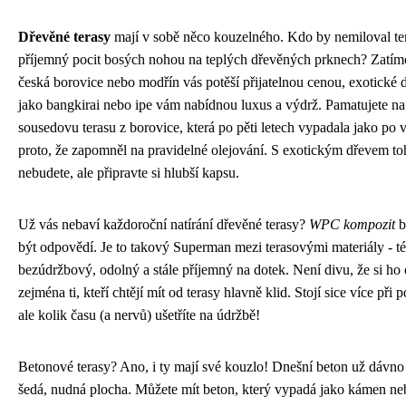
Dřevěné terasy
mají v sobě něco kouzelného. Kdo by nemiloval te
příjemný pocit bosých nohou na teplých dřevěných prknech? Zatím
česká borovice nebo modřín vás potěší přijatelnou cenou, exotické 
jako bangkirai nebo ipe vám nabídnou luxus a výdrž. Pamatujete na
sousedovu terasu z borovice, která po pěti letech vypadala jako po 
proto, že zapomněl na pravidelné olejování. S exotickým dřevem toh
nebudete, ale připravte si hlubší kapsu.
Už vás nebaví každoroční natírání dřevěné terasy?
WPC kompozit
b
být odpovědí. Je to takový Superman mezi terasovými materiály - t
bezúdržbový, odolný a stále příjemný na dotek. Není divu, že si ho o
zejména ti, kteří chtějí mít od terasy hlavně klid. Stojí sice více při p
ale kolik času (a nervů) ušetříte na údržbě!
Betonové terasy? Ano, i ty mají své kouzlo! Dnešní beton už dávno 
šedá, nudná plocha. Můžete mít beton, který vypadá jako kámen ne