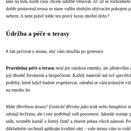
také na tom, kolik času chcete údržbě věnovat. Ať už se rozhodnete 
dobře postavená terasa se stane vaším druhým obývacím pokojem p
nebem. A není právě tohle ten pravý luxus dnešní doby?
Údržba a péče o terasy
# Jak pečovat o terasu, aby vám sloužila po generace
Pravidelná péče o terasu
není jen otázkou estetiky, ale především z
její dlouhé životnosti a bezpečnosti. Každý materiál má své specific
potřeby, které když budete respektovat, odmění se vám krásným v
na mnoho let.
Máte dřevěnou terasu?
Exotické dřeviny jako teak nebo bangkirai
si
odolají lecčemu, ale i ony potřebují vaši pozornost. Jakmile roztaje 
sníh, vezměte kartáč a šetrný čistič a zbavte prkna všech nánosů. Po
důkladném oschnutí aplikujte kvalitní olej – vaše terasa vám to vrát