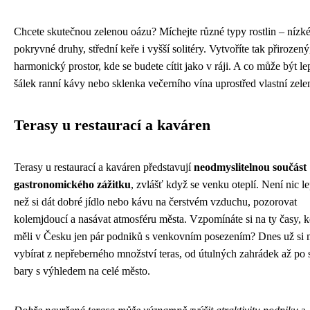
Chcete skutečnou zelenou oázu? Míchejte různé typy rostlin – nízk
pokryvné druhy, střední keře i vyšší solitéry. Vytvoříte tak přirozený
harmonický prostor, kde se budete cítit jako v ráji. A co může být l
šálek ranní kávy nebo sklenka večerního vína uprostřed vlastní zel
Terasy u restaurací a kaváren
Terasy u restaurací a kaváren představují
neodmyslitelnou součást
gastronomického zážitku
, zvlášť když se venku oteplí. Není nic l
než si dát dobré jídlo nebo kávu na čerstvém vzduchu, pozorovat
kolemjdoucí a nasávat atmosféru města. Vzpomínáte si na ty časy, 
měli v Česku jen pár podniků s venkovním posezením? Dnes už si
vybírat z nepřeberného množství teras, od útulných zahrádek až po s
bary s výhledem na celé město.