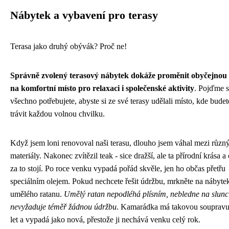
Nábytek a vybavení pro terasy
Terasa jako druhý obývák? Proč ne!
Správně zvolený terasový nábytek dokáže proměnit obyčejnou 
na komfortní místo pro relaxaci i společenské aktivity
. Pojďme si
všechno potřebujete, abyste si ze své terasy udělali místo, kde budete
trávit každou volnou chvilku.
Když jsem loni renovoval naši terasu, dlouho jsem váhal mezi různ
materiály. Nakonec zvítězil teak - sice dražší, ale ta přírodní krása a
za to stojí. Po roce venku vypadá pořád skvěle, jen ho občas přetřu
speciálním olejem. Pokud nechcete řešit údržbu, mrkněte na nábyte
umělého ratanu.
Umělý ratan nepodléhá plísním, nebledne na slunc
nevyžaduje téměř žádnou údržbu
. Kamarádka má takovou soupravu
let a vypadá jako nová, přestože ji nechává venku celý rok.