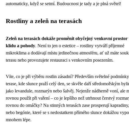
automaticky, když se setmí. Budoucnost je tady a je plná světel!
Rostliny a zeleň na terasách
Zeleň na terasách dokáže proměnit obyčejný venkovní prostor
klidu a pohody
. Není to jen o estetice – rostliny vytváří příjemné
mikroklima a dodávají místu jedinečnou atmosféru, ať už máte sou
terasu nebo provozujete restauraci s venkovním posezením.
Víte, co je při výběru rostlin zásadní? Především světelné podmínky
terase, kde slunce praží celý den, se skvěle daří středomořským by
jako levandule, rozmarýn nebo šalvěj. Nejenže nádherně voní, ale m
rovnou použít při vaření – co je lepšího než utrhnout čerstvý rozma
rovnou do omáčky? Na stinných terasách zase prosperují kapradiny,
nebo begónie, které se s nedostatkem přímého slunce dokážou vypo
mnohem lépe.