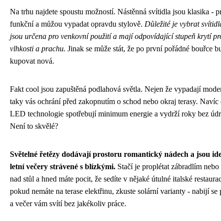
Na trhu najdete spoustu možností. Nástěnná svítidla jsou klasika - p
funkční a můžou vypadat opravdu stylově.
Důležité je vybrat svítidl
jsou určena pro venkovní použití a mají odpovídající stupeň krytí pr
vlhkosti a prachu.
Jinak se může stát, že po první pořádné bouřce b
kupovat nová.
Fakt cool jsou zapuštěná podlahová světla. Nejen že vypadají moder
taky vás ochrání před zakopnutím o schod nebo okraj terasy. Navíc
LED technologie spotřebují minimum energie a vydrží roky bez údr
Není to skvělé?
Světelné řetězy dodávají prostoru romantický nádech a jsou ide
letní večery strávené s blízkými.
Stačí je proplétat zábradlím nebo
nad stůl a hned máte pocit, že sedíte v nějaké útulné italské restaurac
pokud nemáte na terase elektřinu, zkuste solární varianty - nabijí se
a večer vám svítí bez jakékoliv práce.