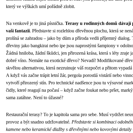
který ve výškách umí pořádně zlobit.
Na venkově je to jiná písnička.
Terasy u rodinných domů dávají 
vaší fantazii
. Představte si rozlehlou dřevěnou plochu, která se nená
prolíná se zahradou – jako by dům a příroda vedli příjemný dialog.
dřeviny jako bangkirai nebo ipe jsou naprostými šampiony v odolnos
Žádná hniloba, žádní škůdci, jen přirozená krása, která s léty zraje j
dobré víno. Nemáte na exotické dřevo? Nevadí! Modifikované dřev
skvělou alternativou, která nezruinuje váš rozpočet a přitom vypadá
A když vás začne trápit letní žár, pergola porostlá vistárií nebo vin
vytvoří přirozený stín. Pro technické nadšence jsou tu výsuvné mar
čidly, které reagují na počasí – když začne foukat nebo pršet, marký
sama zatáhne. Není to úžasné?
Restaurační terasy? To je kapitola sama pro sebe. Musí vydržet neus
provoz a být snadno udržovatelné.
Představte si kombinaci odolné
kamene nebo keramické dlažby s dřevěnými nebo kovovými detaily