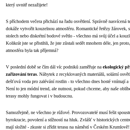
který uvnitř nezažijete!
S příchodem večera přichází na řadu osvětlení. Správně nasvícená t
dokáže vytvořit kouzelnou atmosféru. Romantické řetězy žárovek, 
stolech nebo diskrétní bodové světlo - všechno má svůj účel a kouzl
Kolikrát jste se přistihli, že jste zůstali sedět mnohem déle, jen proto
atmosféra byla tak příjemná?
V poslední době se čím dál víc podniků zaměřuje na
ekologický př
zařizování teras
. Nábytek z recyklovaných materiálů, solární osvět
dešťová voda pro zalévání rostlin - to všechno dnes hosté vnímají a 
Není to jen módní trend, ale nutnost, pokud chceme, aby naše oblíb
terasy mohly fungovat i v budoucnu.
Samozřejmě, ne všechno je růžové. Provozovatelé musí řešit spoust
byrokracie, povolení a stížností na hluk. Zvlášť v historických centr
mají složité - zkuste si zřídit terasu na náměstí v Českém Krumlově!