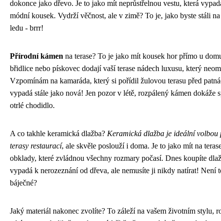
dokonce jako dřevo. Je to jako mít neprůstřelnou vestu, která vypad
módní kousek. Vydrží věčnost, ale v zimě? To je, jako byste stáli n
ledu - brrr!
Přírodní kámen
na terase? To je jako mít kousek hor přímo u domu
břidlice nebo pískovec dodají vaší terase nádech luxusu, který neom
Vzpomínám na kamaráda, který si pořídil žulovou terasu před patnáct
vypadá stále jako nová! Jen pozor v létě, rozpálený kámen dokáže sp
otrlé chodidlo.
A co takhle keramická dlažba?
Keramická dlažba je ideální volbou 
terasy restaurací
, ale skvěle poslouží i doma. Je to jako mít na teras
obklady, které zvládnou všechny rozmary počasí. Dnes koupíte dlaž
vypadá k nerozeznání od dřeva, ale nemusíte ji nikdy natírat! Není t
báječné?
Jaký materiál nakonec zvolíte? To záleží na vašem životním stylu, r