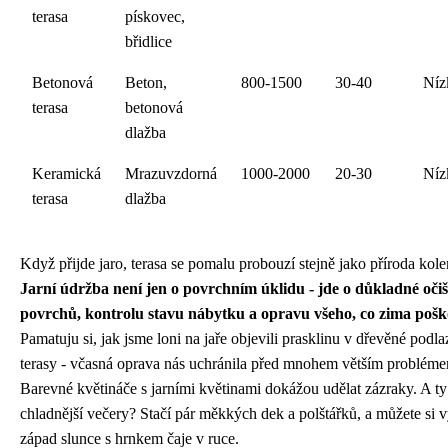
terasa
pískovec,
břidlice
Betonová
Beton,
800-1500
30-40
Níz
terasa
betonová
dlažba
Keramická
Mrazuvzdorná
1000-2000
20-30
Níz
terasa
dlažba
Když přijde jaro, terasa se pomalu probouzí stejně jako příroda kol
Jarní údržba není jen o povrchním úklidu - jde o důkladné očiš
povrchů, kontrolu stavu nábytku a opravu všeho, co zima pošk
Pamatuju si, jak jsme loni na jaře objevili prasklinu v dřevěné podla
terasy - včasná oprava nás uchránila před mnohem větším probléme
Barevné květináče s jarními květinami dokážou udělat zázraky. A ty
chladnější večery? Stačí pár měkkých dek a polštářků, a můžete si 
západ slunce s hrnkem čaje v ruce.