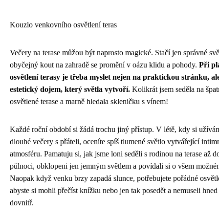
Kouzlo venkovního osvětlení teras
Večery na terase můžou být naprosto magické. Stačí jen správné svě
obyčejný kout na zahradě se promění v oázu klidu a pohody.
Při p
osvětlení terasy je třeba myslet nejen na praktickou stránku, al
estetický dojem, který světla vytvoří.
Kolikrát jsem seděla na špat
osvětlené terase a marně hledala skleničku s vínem!
Každé roční období si žádá trochu jiný přístup. V létě, kdy si užívá
dlouhé večery s přáteli, oceníte spíš tlumené světlo vytvářející intim
atmosféru. Pamatuju si, jak jsme loni seděli s rodinou na terase až d
půlnoci, obklopeni jen jemným světlem a povídali si o všem možné
Naopak když venku brzy zapadá slunce, potřebujete pořádné osvětl
abyste si mohli přečíst knížku nebo jen tak posedět a nemuseli hned 
dovnitř.