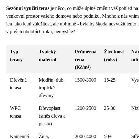
Sezónní využití teras
je něco, co může úplně změnit váš pohled na
venkovní prostor vašeho domova nebo podniku. Mnoho z nás vnímá
jen jako letní záležitost, ale upřímně - byla by škoda nevyužít tento p
v jiných obdobích roku, nemyslíte?
Typ
Typický
Průměrná
Životnost
Nár
terasy
materiál
cena
(roky)
údr
(Kč/m²)
Dřevěná
Modřín, dub,
1500-3000
15-25
Vys
terasa
tropické
dřeviny
WPC
Dřevoplast
1200-2500
25-30
Níz
terasa
(směs dřeva a
plastu)
Kamenná
Žula,
2000-4000
50+
Stř