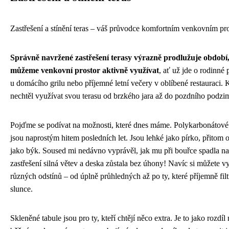
Zastřešení a stínění teras – váš průvodce komfortním venkovním pr
Správně navržené zastřešení terasy výrazně prodlužuje období
můžeme venkovní prostor aktivně využívat
, ať už jde o rodinné
u domácího grilu nebo příjemné letní večery v oblíbené restauraci.
nechtěl využívat svou terasu od brzkého jara až do pozdního podzi
Pojďme se podívat na možnosti, které dnes máme. Polykarbonátové
jsou naprostým hitem posledních let. Jsou lehké jako pírko, přitom 
jako býk. Soused mi nedávno vyprávěl, jak mu při bouřce spadla na
zastřešení silná větev a deska zůstala bez úhony! Navíc si můžete vy
různých odstínů – od úplně průhledných až po ty, které příjemně filtr
slunce.
Skleněné tabule jsou pro ty, kteří chtějí něco extra. Je to jako rozdíl