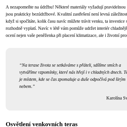
A nezapomeňte na údržbu! Některé materiály vyžadují pravidelnou p
jsou prakticky bezúdržbové. Kvalitní zastřešení není levná záležitost
když si spočítáte, kolik času navíc můžete trávit venku, ta investice 
rozhodně vyplatí. Navíc v létě vám pomůže udržet interiér chladnějš
ocení nejen vaše peněženka při placení klimatizace, ale i životní pros
Na terase života se setkáváme s přáteli, sdílíme smích a
vytváříme vzpomínky, které nás hřejí i v chladných dnech. T
je místem, kde se čas zpomaluje a duše odpočívá pod širým
nebem.
Karolína Sv
Osvětlení venkovních teras