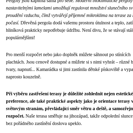
Pergoly jsou kapitola sama pro sebe.
Moderní bioklimatické pergoly
nastavitelnými lamelami umožňují regulovat množství slunečního sv
proudění vzduchu, čímž vytvářejí příjemné mikroklima na terase za
počasí.
Dřevěná pergola dodá vašemu prostoru útulnost a teplo, zat
hliníková prakticky nepotřebuje údržbu. Není divu, že se stávají stál
populárnějšími!
Pro menší rozpočet nebo jako doplněk můžete sáhnout po stínících
plachtách. Jsou cenově dostupné a můžete si s nimi vyhrát – různé 
tvary, napnutí... Kamarádka si jimi zastínila dětské pískoviště a vyp
naprosto kouzelně.
Při výběru zastřešení terasy je důležité zohlednit nejen estetické
preference, ale také praktické aspekty jako je orientace terasy 
světovým stranám, převládající směr větru a deště, a samozřej
rozpočet.
Naše terasa směřuje na jihozápad, takže odpolední slunce
bez pořádného zastínění doslova upeklo.