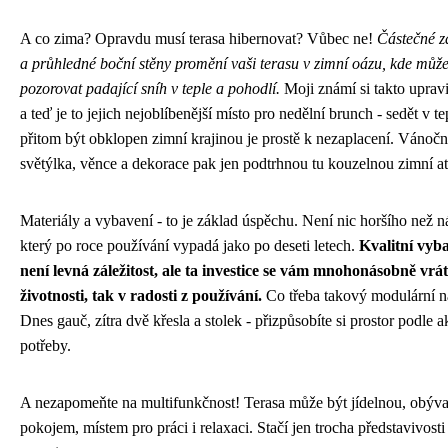
A co zima? Opravdu musí terasa hibernovat? Vůbec ne!
Částečné z
a průhledné boční stěny promění vaši terasu v zimní oázu, kde může
pozorovat padající sníh v teple a pohodlí.
Moji známí si takto upravi
a teď je to jejich nejoblíbenější místo pro nedělní brunch - sedět v te
přitom být obklopen zimní krajinou je prostě k nezaplacení. Vánočn
světýlka, věnce a dekorace pak jen podtrhnou tu kouzelnou zimní a
Materiály a vybavení - to je základ úspěchu. Není nic horšího než n
který po roce používání vypadá jako po deseti letech.
Kvalitní vyb
není levná záležitost, ale ta investice se vám mnohonásobně vrátí
životnosti, tak v radosti z používání.
Co třeba takový modulární n
Dnes gauč, zítra dvě křesla a stolek - přizpůsobíte si prostor podle a
potřeby.
A nezapomeňte na multifunkčnost! Terasa může být jídelnou, obýv
pokojem, místem pro práci i relaxaci. Stačí jen trocha představivosti