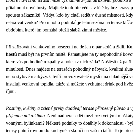
Dobře navržená terasa může významně zvýšit atraktivitu podniku
a
přitáhnout nové hosty. Majitelé to dobře vědí - v létě by bez terasy př
spoustu zákazníků. Vždyť kdo by chtěl sedět v dusné místnosti, kd
relaxovat venku? Pro mnoho podniků je letní sezóna na terase klíč
obdobím, které jim pomáhá přežít slabší zimní měsíce.
Při zařizování venkovního posezení nejde jen o pár stolů a židlí.
Ko
hostů
musí být na prvním místě. Pamatujete na ty nepohodlné kovov
které vás po hodině rozpalily a bolela z nich záda? Naštěstí už patří
minulosti. Dnes najdete na terasách pohodlný nábytek, kvalitní slu
nebo stylové markýzy. Chytří provozovatelé myslí i na chladnější v
instalují venkovní topidla, takže si můžete vychutnat drink pod hvě
říjnu.
Rostliny, květiny a zelené prvky dodávají terase přirozený půvab a v
příjemné mikroklima
. Není nádhera sedět mezi rozkvetlými muškát
vonnými bylinkami? Některé podniky to dotáhly k dokonalosti - by
terasy putují rovnou do kuchyně a skončí na vašem talíři. To je přec