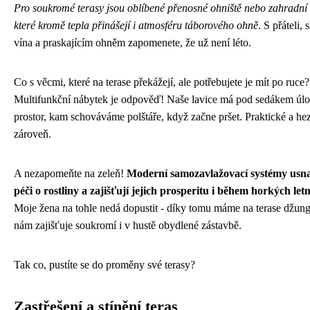
Pro soukromé terasy jsou oblíbené přenosné ohniště nebo zahradní 
které kromě tepla přinášejí i atmosféru táborového ohně
. S přáteli,
vína a praskajícím ohněm zapomenete, že už není léto.
Co s věcmi, které na terase překážejí, ale potřebujete je mít po ruce?
Multifunkční nábytek je odpověď! Naše lavice má pod sedákem úl
prostor, kam schováváme polštáře, když začne pršet. Praktické a he
zároveň.
A nezapomeňte na zeleň!
Moderní samozavlažovací systémy usn
péči o rostliny a zajišťují jejich prosperitu i během horkých let
Moje žena na tohle nedá dopustit - díky tomu máme na terase džungl
nám zajišťuje soukromí i v hustě obydlené zástavbě.
Tak co, pustíte se do proměny své terasy?
Zastřešení a stínění teras