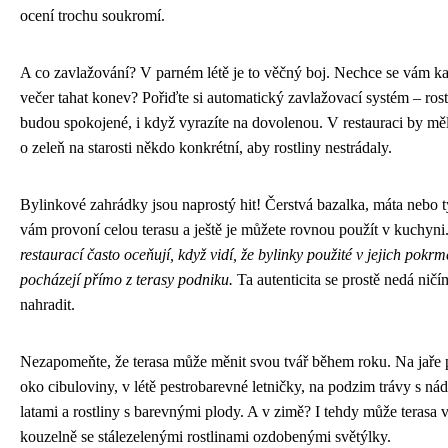
ocení trochu soukromí.
A co zavlažování? V parném létě je to věčný boj. Nechce se vám k
večer tahat konev? Pořiďte si automatický zavlažovací systém – rost
budou spokojené, i když vyrazíte na dovolenou. V restauraci by měl
o zeleň na starosti někdo konkrétní, aby rostliny nestrádaly.
Bylinkové zahrádky jsou naprostý hit! Čerstvá bazalka, máta nebo 
vám provoní celou terasu a ještě je můžete rovnou použít v kuchyni
restaurací často oceňují, když vidí, že bylinky použité v jejich pokr
pocházejí přímo z terasy podniku.
Ta autenticita se prostě nedá ničí
nahradit.
Nezapomeňte, že terasa může měnit svou tvář během roku. Na jaře 
oko cibuloviny, v létě pestrobarevné letničky, na podzim trávy s n
latami a rostliny s barevnými plody. A v zimě? I tehdy může terasa 
kouzelně se stálezelenými rostlinami ozdobenými světýlky.