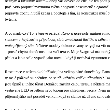
běžným a luxusním autem – obojí vás doveze do cíle, ale ten pocit j
jiný. Sklo propustí maximum světla a vypadá neskutečně elegantně. 
připravte trochu hlubší kapsu a počítejte s tím, že konstrukce musí b
bytelná.
A co markýzy? To je teprve paráda!
Ráno si dopřejete snídani zalit
sluncem a když začne připalovat, stačí zmáčknout tlačítko a během 
máte příjemný stín.
Některé modely dokonce samy reagují na vítr n
– prostě chytrá domácnost i na vaší terase. Moje švagrová má mark
pět let a látka stále vypadá jako nová, i když ji nechává vysunutou ce
Restaurace v našem okolí přísahají na velkoplošné slunečníky. Pama
ty malé plážové slunečníky, co se při každém větříku převrátily? Ta
jsou úplně z jiného těsta! Dokážou zastínit celou terasu a některé maj
vestavěné LED osvětlení nebo topení pro chladnější večery. Není n
příjemnějšího než posedět venku i když se slunce už dávno schoval