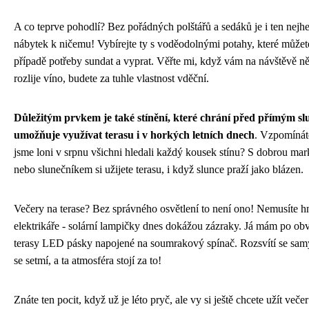
A co teprve pohodlí? Bez pořádných polštářů a sedáků je i ten nejhe
nábytek k ničemu! Vybírejte ty s voděodolnými potahy, které můžet
případě potřeby sundat a vyprat. Věřte mi, když vám na návštěvě n
rozlije víno, budete za tuhle vlastnost vděční.
Důležitým prvkem je také stínění, které chrání před přímým s
umožňuje využívat terasu i v horkých letních dnech
. Vzpomínát
jsme loni v srpnu všichni hledali každý kousek stínu? S dobrou ma
nebo slunečníkem si užijete terasu, i když slunce praží jako blázen.
Večery na terase? Bez správného osvětlení to není ono! Nemusíte h
elektrikáře - solární lampičky dnes dokážou zázraky. Já mám po ob
terasy LED pásky napojené na soumrakový spínač. Rozsvítí se sam
se setmí, a ta atmosféra stojí za to!
Znáte ten pocit, když už je léto pryč, ale vy si ještě chcete užít več