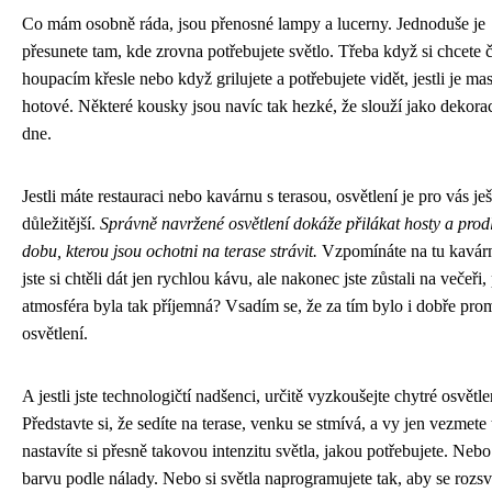
Co mám osobně ráda, jsou přenosné lampy a lucerny. Jednoduše je
přesunete tam, kde zrovna potřebujete světlo. Třeba když si chcete č
houpacím křesle nebo když grilujete a potřebujete vidět, jestli je ma
hotové. Některé kousky jsou navíc tak hezké, že slouží jako dekorac
dne.
Jestli máte restauraci nebo kavárnu s terasou, osvětlení je pro vás ješ
důležitější.
Správně navržené osvětlení dokáže přilákat hosty a prod
dobu, kterou jsou ochotni na terase strávit.
Vzpomínáte na tu kavár
jste si chtěli dát jen rychlou kávu, ale nakonec jste zůstali na večeři,
atmosféra byla tak příjemná? Vsadím se, že za tím bylo i dobře pro
osvětlení.
A jestli jste technologičtí nadšenci, určitě vyzkoušejte chytré osvětle
Představte si, že sedíte na terase, venku se stmívá, a vy jen vezmete 
nastavíte si přesně takovou intenzitu světla, jakou potřebujete. Neb
barvu podle nálady. Nebo si světla naprogramujete tak, aby se rozsví