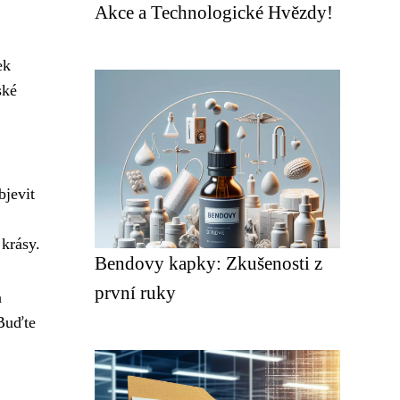
Akce a Technologické Hvězdy!
ek
ské
bjevit
 krásy.
Bendovy kapky: Zkušenosti z
první ruky
a
 Buďte