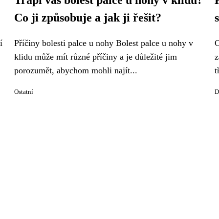
Trápí vás bolest palce u nohy v klidu?
Co ji způsobuje a jak ji řešit?
í
Příčiny bolesti palce u nohy Bolest palce u nohy v
C
klidu může mít různé příčiny a je důležité jim
z
porozumět, abychom mohli najít...
t
Ostatní
D