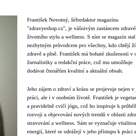
František Novotný, šéfredaktor magazínu
"zdravyeshop.cz", je vášnivým zastáncem zdravé
životního stylu a wellness. S ním se magazín stal
nezbytným průvodcem pro všechny, kdo chtějí ží
zdravě a plně. František má bohaté zkušenosti v o
žurnalistiky a redakční práce, což mu umožňuje
dodávat čtenářům kvalitní a aktuální obsah.
Jeho zájem o zdraví a krásu se projevuje nejen v
práci, ale i v osobním životě. František je veget
a pravidelně cvičí jógu, což ho inspiruje k průb
rozvoji a objevování nových trendů v oblasti zdr
stravování a wellness. Sám se vyznačuje vitalitou
energií, které se odrážejí v jeho přístupu k práci 