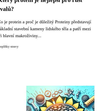
Který protein je nejlepší pro růst
svalů?
o je protein a proč je důležitý Proteiny představují
ákladní stavební kameny lidského těla a patří mezi
ři hlavní makroživiny...
oplňky stravy