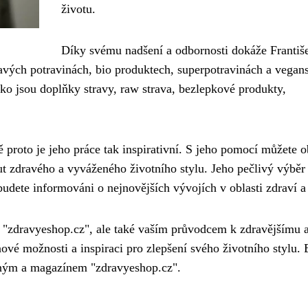
životu.
Díky svému nadšení a odbornosti dokáže Františ
avých potravinách, bio produktech, superpotravinách a vegan
ako jsou doplňky stravy, raw strava, bezlepkové produkty,
 proto je jeho práce tak inspirativní. S jeho pomocí můžete o
t zdravého a vyváženého životního stylu. Jeho pečlivý výběr
udete informováni o nejnovějších vývojích v oblasti zdraví a
 "zdravyeshop.cz", ale také vaším průvodcem k zdravějšímu 
ové možnosti a inspiraci pro zlepšení svého životního stylu.
tným a magazínem "zdravyeshop.cz".