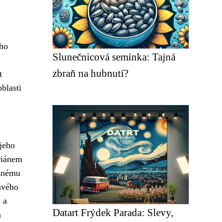
ho
Slunečnicová semínka: Tajná
zbraň na hubnutí?
t
blasti
 jeho
ariánem
ěžnému
avého
 a
Datart Frýdek Parada: Slevy,
a